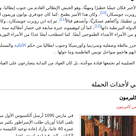
ير فكان جيشًا خطيرًا ومهمًّا، وهو الجيش الإيطالي القادم من جنوب إيطاليا، وال
[10]
 روبرت جويسكارد
، وكان هذا الأمير يطمح -كما كان جودفري بوايون وريمون ا
[11]
نظيمًا، وأكفأهم عسكريًّا، وأشدهم قتالاً
. ثم إنه ابن روبرت جويسكارد، وكان
[12]
ولة البيزنطية ذاتها
و من الأمراء الأشداء الطموحين أيضًا، كما اصطحب أيضًا عددًا من الأمراء النورما
 جزر مالطة وصقلية وسردينيا وكورسيكا وجنوب ايطاليا من حكم
الأغالبة
والمسلمي
انهم هاجمو سواحل تونس الفاطمية وما حولها ...
لصليبية لم تجمعها قيادة موحَّدة، بل كان القواد من البداية يتصارعون على القي
مني لأحداث الحملة
كليرمون
 كليرمون
في مارس 1095 أرسل ألكسيوس ا
تلقى البابا أوربان طلب الإمبراطور بكثير م
عمره 40 عاما، وأراد إعادة توحيد الك
الكنائس الشرقية لدى إستصراخها.