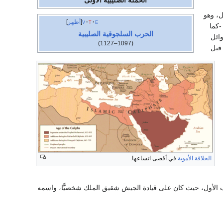
الحملة الصليبية الأولى
ل، وهو
e
t
v
أظهر
-كما
الحرب السلجوقية الصليبية
وائل
(1097–1127)
 قبل
الخلافة الأموية
في أقصى اتساعها.
 فيليب الأول، حيث كان على قيادة الجيش شقيق الملك شخصيًّا، واسمه