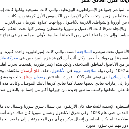
يات القرن الحادي عشر
ية المباشر جنوبا هو الإمبراطورية البيزنطية، والتي كانت مسيحية ولكنها كانت إت
 مختلفا من زمن. وتحت حكم الإمبراطور الكسيوس الأول كومنينوس، كانت
بين أوروبا والشواطئ الغربية للأناضول، وواجهت عداوة النورمان في الغرب
وبالإتجاه شرقا كانت الأناضول و سوريا وفلسطين ومصر كلها تحت الحكم الإس
اسيا وإلى حد ما ثقافيا في زمن الحملة الصليبية الأولى، مما ساهم في نجاح ت
لأناضول تحت سيطرة
السلاجقة
السنة، والتي كانت إمبراطورية واحدة كبيرة، و
نقسمة إلى دويلات أصغر. وكان ألب أرسلان قد هزم البيزنطيين في
معركة ملاذ
ّوا الكثير من الأناضول لمناطق السلاجقة، ولكن هذه الإمبراطورية إنقسمت بحرب أهلية
في دولة
سلاجقة الروم
في
الأناضول
، خلف
قلج أرسلان
ملكشاه، وف
لب أرسلان
الذي توفي عام 1095. فورث أبناء تتش
رضوان
ودقاق
حلب ودمشق 
 إلى إمارات يعادي بعضها بعضا، كما تعادي كربغا أتابيك الموصل. وكانت هذه ال
اظ على مناطقها وكسب مناطق جديدة من جيرانها أكثر من إهتمامها بالتعاون ضد 
سيطرة الإسمية للسلاجقة كان الأرتقيون في شمال شرق سوريا وشمال بلاد ما 
النهرين. سيطروا على القدس حتى عام 1098. وفي شرق الاناضول وشمال سوريا كان هناك دولة أ
لاجقة؛ لم يكن للصليبيين إتصال يذكر مع أي من المجموعتين إلى ما بعد الحملة
ور مهم في شؤون سوريا.