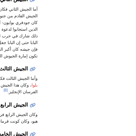
أما الجيش الثاني فكان 
الجيش القادم من جنوب
كان جودفري بوايون- أهم
الذين استجابوا لدعوة 
ذلك شارك في حرب الم
البابا حتى إن البابا 
فإن جيشه كان أكبر ال
تكون إمارة الجيوش ال
الجيش الثالث
وأما الجيش الثالث فكا
بلوا
، وكان هذا الجيش
[8]
الفرسان الإنجليز.
الجيش الرابع
وكان الجيش الرابع فرنس
هيو، وكان كونت قرمان
الجيش الخام