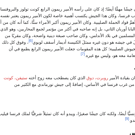
جيشًا مهمًّا أيضًا؛ إذ كان على رأسه الأمير ريمون الرابع كونت تولوز والبروفنسا
 فرنسا، وكان هذا الجيش يكتسب أهمية خاصة لكون الأمير ريمون يعتبر نفسه 
َّ قواد الحملة الصليبية. وكان الأمير ريمون أكبر الأمراء سنًّا، كما أنه كان من أ
البابا أوربان الثاني، بل إنه صاحبه في أكثر من مؤتمر لجمع المحاربين، وهو الذي
سلمين في بلاد الأندلس، وكان صاحب صبغة دينية واضحة، وكان مقربًا من
[6]
جعلَ في جيشه هو دون غيره ممثلَ الكنيسة أديمار أسقف لوبوي
، وفوق كل ذلك
جيوش الصليبية؛ كل هذه المقومات جعلت الأمير ريمون الرابع يطمع في أن
[7]
عامة معه هو، وليس مع غيره.
ن بقيادة الأمير
روبرت، دوق
الذي كان يصطحب معه زوج أخته
ستيفن، كونت
 من غرب فرنسا في الأساس، إضافةً إلى جيش نورماندي مع الكثير من
يًّا أيضًا، ولكنه كان جيشًا صغيرًا، ويبدو أنه كان تمثيلاً شرفيًّا لملك فرنسا
[9]
دو.
س