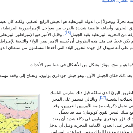
 الفقراء الصليبية
ية تحركًا ووصولاً إلى الدولة البيزنطية هو الجيش الرابع الصغير، ولكنه كان تعي
ق البحري، وأصابته عاصفة شديدة بالقرب من سواحل الإمبراطورية البيزنطية، 
[15]
قة من البحرية البيزنطية بقية الجيش
، وقابل الأمير هيو الإمبراطور البيزنطي
كن عجيبًا في مثل هذه الظروف أن يُقسِم الأمير يمين الولاء والتبعية للإمبراطو
م على أنه سيبذل كل جهده لتحرير البلاد التي أخذها المسلمون من سلطان الدول
ما هو واضح- مؤثرًا بشكل من الأشكال في خط سير الأحداث.
عد ذلك فكان الجيش الأول، وهو جيش جودفري بوايون، ونحتاج إلى وقفة مهمة 
لطريق البريّ الذي سلكه قبل ذلك بطرس الناسك
[17]
لحملات الشعبية
، وبالتالي فسيمر على المجر
ي تحمل ذكريات مؤلمة للأوربيين الغربيين، وقد
ملك المجر القوي كولومان؛ مما قد يعطِّل
 لذلك قرَّر جودفري بوايون في ذكاء شديد أن يعقد
 المجر على الحدود الألمانية المجرية وقبل أن يدخل
قد معاهدة مع هذا الملك يضمن فيها عدم المساس