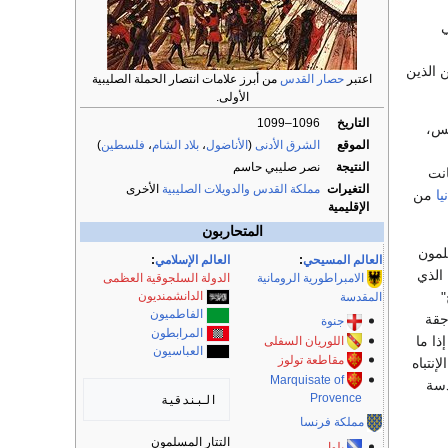
ي
 الذين
اعتبر
حصار القدس
من أبرز علامات انتصار الحملة الصليبية
الأولى.
التاريخ
1096–1099
فس،
الموقع
الشرق الأدنى
(
الأناضول
،
بلاد الشام
،
فلسطين
)
النتيجة
نصر صليبي حاسم
انت
التغيرات
مملكة القدس
والدويلات الصليبية
الأخرى
يا
من
الإقليمية
المتحاربون
لمون
العالم المسيحي
:
العالم الإسلامي
:
الذي
الامبراطورية الرومانية
الدولة السلجوقية العظمى
"
الدانشمنديون
المقدسة
الفاطميون
جقة
جنوة
المرابطون
ذا ما
اللوريان السفلى
العباسيون
مقاطعة تولوز
نتباه
Marquisate of
دسة
Provence
البندقية 

مملكة فرنسا
التتار المسلمون
بلوا