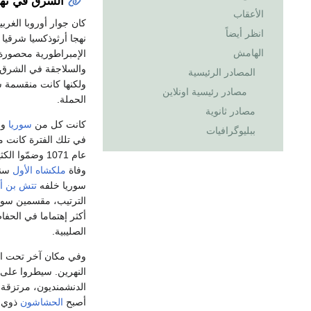
الشرق في نها
الأعقاب
كان جوار أوروبا الغرب
انظر أيضاً
نهجا أرثوذكسيا شرقيا
الهامش
الإمبراطورية محصورة 
والسلاجقة في الشرق. 
المصادر الرئيسية
ولكنها كانت منقسمة سي
مصادر رئيسية اونلاين
الحملة.
مصادر ثانوية
كانت كل من
سوريا
وا
ببليوگرافيات
في تلك الفترة كانت م
عام 1071 وضم
وفاة
ملكشاه الأول
سنة 1092. و
سوريا خلفه
تتش بن أ
الترتيب، مقسمين سوريا
أكثر إهتماما في الحف
الصليبية.
وفي مكان آخر تحت ال
الدنشمنديون، مرتزقة س
أصبح
الحشاشون
ذوي د