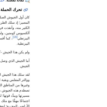
مقالة مفصلة
:
حملة
تحرك الحملة
كان أول الجيوش الصليب
المصير؛ إذ سلك الطري
الكثير منه، وأنقذت فر
ألكسيوس كومنين، ولم ي
[16]
البيزنطي
، كما أقس
البيزنطية.
ولم يكن هذا الجيش -ك
أما الجيش الذي وصل ب
الجيش.
لقد سلك هذا الجيش ا
ووالتر المفلس وبقية ا
وغيرها من المناطق الت
تصطدم هذه الجيوش مع 
مسيرتها ويبدِّد قوتها؛
اجتماعًا مهمًّا مع ملك
الأراضي المجرية؛ ليع