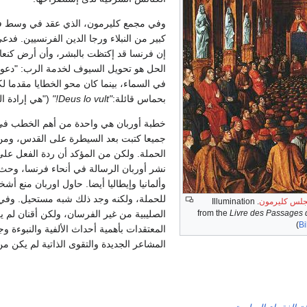
كبير من النبلاء ورجا الدين الفرنسيين. ف
إن فرنسا قد إكتظت بالبشر، وأن أرض كنعان
الحل هو تحويل السيوف لخدمة الرب: "دعوا
في السماء، بينما كان محو الخطايا مقدما 
بحماس قائلة:
"Deus lo vult!"
("هي إرادة ال
خطبة أوربان هي واحدة من أهم الخطب في تا
جميعا كتبت بعد السيطرة على القدس، ومن 
نشر أوربان الرسالة في أنحاء فرنسا، وحث 
وألمانيا وإيطاليا أيضا. حاول اوربان منع 
للحملة، ولكنه وجد ذلك شبه مستحيل. وفي ال
لس كليرمون
. Illumination
Livre des Passages 
from the
الصليبية من غير الفرسان، ولكن أقنان لم يك
(
Bi
المعتقدات بأهمية أحداث الألفية والنبوءة
المشاعر الجديدة والتقوى الذاتية لم يكن 