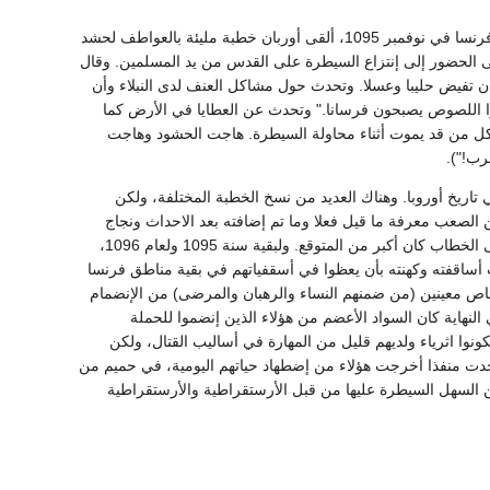
وفي مجمع كليرمون، الذي عقد في وسط فرنسا في نوفمبر 1095، ألقى أوربان خطبة مليئة بالعواطف لحشد
دعى الحضور إلى إنتزاع السيطرة على القدس من يد المسلمين. وقال
 تفيض حليبا وعسلا. وتحدث حول مشاكل العنف لدى النبلاء وأن
 اللصوص يصبحون فرسانا." وتحدث عن العطايا في الأرض كما
لكل من قد يموت أثناء محاولة السيطرة. هاجت الحشود وهاجت
رب!").
ريخ أوروبا. وهناك العديد من نسخ الخطبة المختلفة، ولكن
الصعب معرفة ما قيل فعلا وما تم إضافته بعد الاحداث ونجاج
الحملة. ولكن من المؤكد أن ردة الفعل على الخطاب كان أكبر من المتوقع. ولبقية سنة 1095 ولعام 1096،
أساقفته وكهنته بأن يعظوا في أسقفياتهم في بقية مناطق فرنسا
أشخاص معينين (من ضمنهم النساء والرهبان والمرضى) من الإنضمام
نهاية كان السواد الأعضم من هؤلاء الذين إنضموا للحملة
ونوا اثرياء ولديهم قليل من المهارة في أساليب القتال، ولكن
 وجدت منفذا أخرجت هؤلاء من إضطهاد حياتهم اليومية، في حميم من
من السهل السيطرة عليها من قبل الأرستقراطية والأرستقراطية