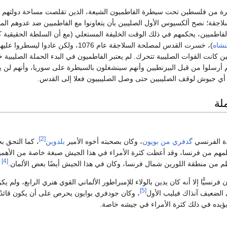
رة من فلسطين تحت سيطرة الفاطميون الشيعة، الذين تقلصت مساحة دولتهم
جقة؛ نصح ألكسيوس الأول الصليبين بأن يتعاونوا مع الفاطميين ضد عدوهم ال
 الفاطميين، يحكمهم في ذلك الوقت الخليفة المستعلي (مع أن السلطة الحقيقية 
نشاه
)، خسرت القدس لمصلحة السلاجقة عام 1076، ولكن عادوا ليسطروا عليها من
 1098 حين كانت القوات الصليبية تتحرك. لم يعتبر الفاطميون في البدء الحملة الصليبية 
 أرسلوا من قبل البيزنطيين وأنهم سينشغلون بالسيطرة على سوريا، وأنهم لن ي
أي جيوش لوقف الصليبيين حتى وصل الصليبييون فعلا إلى القدس.
لة
[2]
دة الفرنسي
گدفري من بويون
، وكان بصحبته أخوه الأمير
بلدوين
، كما التحق ب
مهم من فرنسا، وقد أعطت كثرة الأمراء في هذا الجيش صبغة خاصة من الأهمي
[4]
ظم من منطقة اللورين شمال فرنسا، وكان في هذا الجيش أيضًا بعض الألمان.
فرنسيًّا إلا أنه كان يدين بالولاء للإمبراطور الألماني القوي هنري الرابع، ولم يك
[5]
 الضعيف آنذاك فيليب الأول
، وكان جودفري بوايون يحرص على أن يكون قائدًا ع
 يؤيده في ذلك كثرة الأمراء في جيشه خاصة.