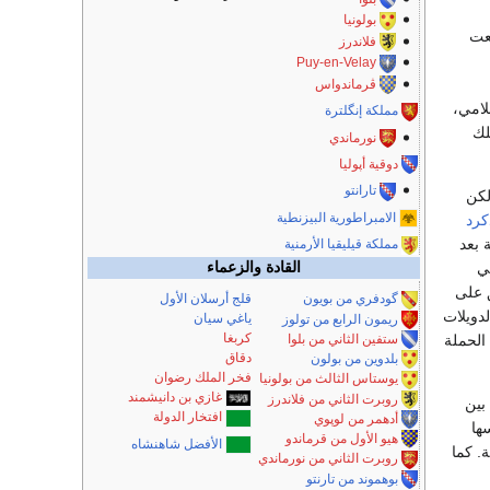
بولونيا
بعت
فلاندرز
Puy-en-Velay
ڤرماندواس
لامي،
مملكة إنگلترة
لك
نورماندي
دوقية أپوليا
تارانتو
لكن
الامبراطورية البيزنطية
كرد
 بعد
مملكة قيليقيا الأرمنية
ي
القادة والزعماء
على
گودفري من بويون
قلج أرسلان الأول
دويلات
ياغي سيان
ريمون الرابع من تولوز
كربغا
ستفين الثاني من بلوا
الحملة
دقاق
بلدوين من بولون
فخر الملك رضوان
يوستاس الثالث من بولونيا
غازي بن دانيشمند
روبرت الثاني من فلاندرز
بين
افتخار الدولة
أدهمر من لوپوي
سسها
هيو الأول من قرماندو
الأفضل شاهنشاه
. كما
روبرت الثاني من نورماندي
بوهموند من تارنتو