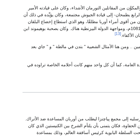
مكوَّن من المقاتلين النورمان الأشداء، وكان على قيادته الأمير
لرابع يطمحان- إلى قيادة الجيوش مجتمعة، وكان يؤيِّده في ذلك أن
 من أقوى أمراء أوربا مطلقًا، وهو الذي استطاع إخضاع البلقان
، كما أن لبوهيموند خبرة سابقة في حصار أنطاكية سنة 1081م، ومواجهة الدولة البيزنطية هناك. وكان بصحبة بوهيموند ابن
[13]
ن الأكفاء.
ن .. ومن هنا الأمثال الشعبية " بتدن في مالطة " و " جاي بعد
ادة العامة، كما أن كل واحد منهم كانت أحلامه الخاصة تراوده في
لأول مرسليه إلى مجمع پياچنزا ليطلب من أوربان المساعدة ضد الأتراك.
ن الحفاوة، فكان يتمنى بأن يلتأم الشرخ بين الكنيستين الذي كان
نيسة تحت السلطة البابوية كرئيس أساقفة العالم، وذلك بمساعدة