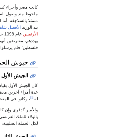
كانت مصر وأجزاء كبي
ملحوظ منذ وصول السلا
متمثلا بالسلاجقة. أما
بيد الوزيد
الأفضل شاه
الأرتقيين
عام
يهددهم، مفترضين أنهم
فلسطين؛ فلم يرسلوا 
جيوش الحم
الجيش الأول
كان الجيش الأول بقيا
عدة أمراء آخرين معظ
[3]
له
، وكانوا في المع
والأمير گدفري وإن كان 
بالولاء للملك الفرنسي
لكل الحملة الصليبية،
الجيش الثاني