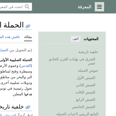
المعرفة
القائمة الرئيسية
الحملة ا
مقالة
ناقش هذه ال
المحتويات
أخف
(تم التحويل من
الحملة
خلفية تاريخية
الشرق في نهايات القرن الحادي
الحملة الصليبية الأولى
عشر
(
القدس
) وعموم الأر
جيوش الحملة
وسيطرة وفتح لمناطق
الجيش الأول
ودويلات صليبية أخرى.
الجيش الثاني
تحول رئيسية في توسع 
الجيش الثالث
هدفها المعلن.
الجيش الرابع
خلفية تاريخ
الجيش الخامس
التتابع الزمني لأحداث الحملة
انظر أيضاً:
الفتوحات ال