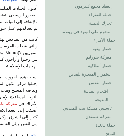
إنعقاد مجمع كليرمون
أصول الحملات الصليب
حملة الفقراء
العصور الوسطى. تفت
بالإضافة إلى الثبات ا
تحرك الحملة
لم يعد لديهم عمل سوى
الهجوم على اليهود في رينلاند
كانت من المنافس لهذا
حملة الأمراء
والتي شغلت الفرسان
حصار نيقية
الموريين(؟)Moors. وفي وسط البحر المتوسط كان النورمانيون يقاتلون للسيطرة على
معركة ضورليم
بيزا وجنوا وأراجون ك
حصار أنطاكية
الهجمات الإسلامية.
استمرار المسيرة للقدس
بسبب هذه الحروب المس
حصار القدس
إحتلوا مركز الكون ال
ولد فيه المسيح ومات. في 1074 قام
اقتحام المدينة
للتوجه لمساعدة الإمبر
المذبحة
الأتراك في
معركة مان
تأسيس مملكة بيت المقدس
أضيفت إلى العدد الكب
معركة عسقلان
كثيرا إلى الشرق. وكان 
إلى العلن وإلى العامة 
حملة 1101
النتائج