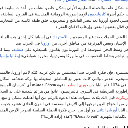
ية بشكل عام، والحملة الصليبية الأولى بشكل خاص، نشأت من أحداث سابقة ف
ت حكم أسرة
كارولنجيون
للإمبراطورية الرومانية المقدسة في القرون السابقة،
لنسبي لحدود أوروبا بعد تنصر الفايكنج والمجريون، خلق طبقة كاملة من المحاربين
 قتال بعضهم البعض وإرعاب الاقنان الفقراء.
 العنف الحملات ضد غير المسيحيين.
الاسترداد
في إسبانيا كان إحدى هذه المنا
 الإسبان وبعض المرتزقة من مناطق أخرى من
أوروبا
في الحرب ضد
صقلية
، بينما ك
لها تهاجم بنشاط التحصينات في مالوركا وسردينيا، محررة شواطيء
إيطاليا
وإسبان
تمرة، فإن فكرة الحرب ضد المسلمين لم تكن غريبة كليّة لأمم أوروبا. فالمس
مسيحي، القدس، والتي كانت تعتبر مع المناطق المحيطة بها تركة ضخمّة، المكان 
 البابا
جريجوري السابع
بدعوة
milites Christi
أي "فرسان المسيح
اطورية البيزنطية في الشرق. فالبيزنطيون عانوا من هزائم شديدة على يد السلا
زيكرت
قبل ذلك بثلاث سنوات. هذه الدعوة بالرغم من أنها أهملت بشكل واسع، إ
ير من الحجاج الذين توجهوا إلى الأرض المقدسة في القرن الحادي عشر، جذبت الإ
البابا
أوربان الثاني
هو أول من أخرج فكرة الحملة الصليبية لتحرير الأرض المق
بكلماته الشهيرة: "
Deus lo vult!
" ("هذه إرادة الرب!")