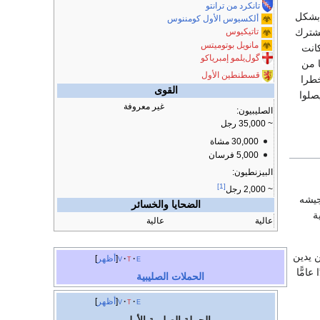
تانكرد من ترانتو
 بشكل
ألكسيوس الأول كومننوس
مشترك
تاتيكيوس
مانويل بوتوميتس
كانت
گول‌يلمو إمبرياكو
قسطنطين الأول
خطرا
القوى
صلوا
غير معروفة
الصليبيون:
~ 35,000 رجل
30,000 مشاة
5,000 فرسان
البيزنطيون:
[1]
~ 2,000 رجل
جيشه
الضحايا والخسائر
ة
عالية
عالية
ن يدين
e
t
v
أظهر
امًّا
الحملات الصليبية
e
t
v
أظهر