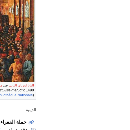
البابا اوربان الثاني
في
مج
d'Outre-mer
, of c 1490
bliothèque Nationale
)
الدينية .
حملة الفقراء