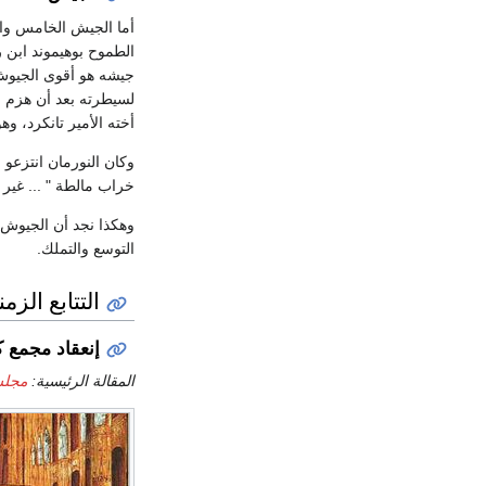
أما الجيش الخامس والأخ
الطموح بوهيموند ابن
جيشه هو أقوى الجيوش ت
لسيطرته بعد أن هزم الد
أخته الأمير تانكرد، وه
وكان النورمان انتزعو
خراب مالطة " ... غير 
وهكذا نجد أن الجيوش ا
التوسع والتملك.
التتابع الز
إنعقاد مجمع 
المقالة الرئيسية:
مجلس