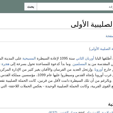
بحث
لصليبية الأولى
صفحة
 الصليبة الأولى
)
أطلقها البابا
أوربان الثاني
سنة 1095 لإعادة السيطرة
المسيحية
على المدينة ال
ض المقدسة من يد
المسلمين
. وما بدأ كدعوة للمساعدة تحول بسرعة إلى
هجرة
ج
 خارج
أوروبا
. وإرتحل العديد من الفرسان والأقنان بغير كثير من الإدارة المركزي
البر والبحر من مناطق غرب أوروبا بإتجاه القدس وسيطروا عليها عام 1099، مؤسسين م
 وبالرغم من أن تلك السيطرة دامت لأقل من قرنين، كانت الحملة الصليبية نقط
القوى الفربية، وكانت الحملة الصليبية الوحيدة - بعكس الحملات اللاحقة- الت
ية
إسلامية
,
الاسترداد
, and
حصار القدس (637)