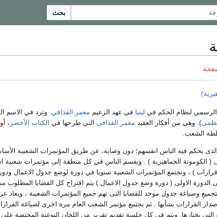
بحث
ة
صفحة
يرية
)
لرسمي لنظام الحكم في
ليبيا
في عهد الزعيم
معمر القذافي
. وترد في الاسم ال
لعظمى
). وهي من أفكار العقيد
معمر القذافي
التي طرحها في
الكتاب الأخضر
لطة الشعب.
لذى يحكم فيه الناس انفسهم؛ دون وصاية، عن طريق المؤتمرات الشعبية الأساس
 ( الكومونة الجماهيرية ) . ويقسم الناس في كل منطقة إلى مؤتمرات شعبية اساسية
رارات ) ، وتجتمع المؤتمرات الشعبية سنويا في دورة لوضع جدول الاعمال ودورة
الدورة الاولى ( دورة وضع جدول الاعمال ) يتم اقتراح كل القضايا المطلوب من
تجميع وصياغة جدول موحد للقضايا التى تهم جميع المؤتمرات الشعبية ، ويعاد عر
اصدار القرارات بشأنها . ثم يجتمع مؤتمر الشعب العام مرة اخرى لصياغة القرار
ة التى يختارها. ويتم في كل جلسة تقديم تقرير من اللجان النوعية المختصة عل