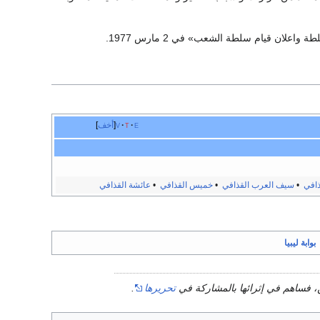
علان قيام سلطة الشعب» في 2 مارس 1977.
e
t
v
أخف
ذافي
•
سيف العرب القذافي
•
خميس القذافي
•
عائشة القذافي
بوابة ليبيا
، فساهم في إثرائها بالمشاركة في
تحريرها
.