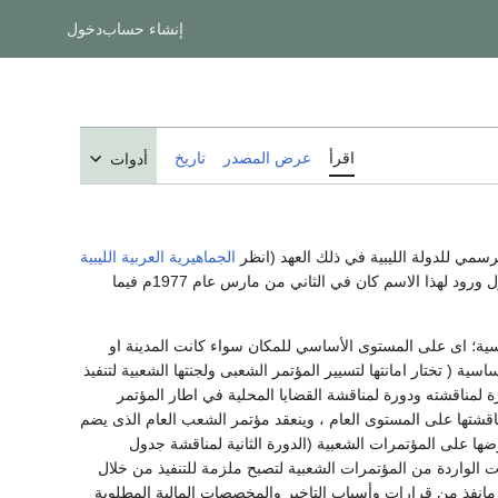
إنشاء حساب
دخول
اقرأ
عرض المصدر
تاريخ
أدوات
رسمي للدولة الليبية في ذلك العهد (انظر
الجماهيرية العربية الليبية
، أول ورود لهذا الاسم كان في الثاني من مارس عام 1977م فيما
ية؛ اى على المستوى الأساسي للمكان سواء كانت المدينة او
 ( تختار امانتها لتسيير المؤتمر الشعبى ولجنتها الشعبية لتنفيذ
 لمناقشته ودورة لمناقشة القضايا المحلية في اطار المؤتمر
اقشتها على المستوى العام ، وينعقد مؤتمر الشعب العام الذى يضم
ضها على المؤتمرات الشعبية (الدورة الثانية لمناقشة جدول
ات الواردة من المؤتمرات الشعبية لتصبح ملزمة للتنفيذ من خلال
ى مانفذ من قرارات وأسباب التاخير والمخصصات المالية المطلوبة