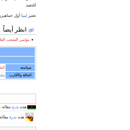
للتنفيذ.
تعتبر
ليبيا
أول جماهيرية 
انظر أيضاً
مؤتمر الشعب العا
سياسته
الف
العائلة والأقارب
محم
هذه
بذرة
مقالة 
هذه
بذرة
مقالة