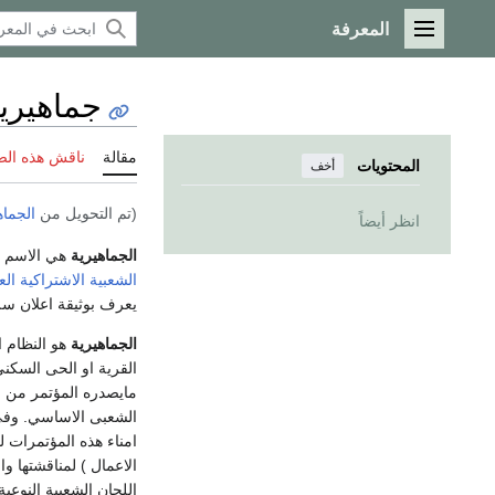
المعرفة
القائمة الرئيسية
جماهيري
مقالة
ناقش هذه ال
المحتويات
أخف
(تم التحويل من
الجماه
انظر أيضاً
الجماهيرية
هي الاسم ا
الشعبية الاشتراكية ا
يعرف بوثيقة اعلان س
الجماهيرية
هو النظام ا
القرية او الحى السكنى
مايصدره المؤتمر من ق
الشعبى الاساسي. وفى 
امناء هذه المؤتمرات ل
الاعمال ) لمناقشتها و
اللجان الشعبية النوعي