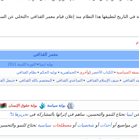
في التاريخ لتطبيقها هذا النظام منذ إعلان قيام معمر القذافي «التخلي عن السلطة وا
م
معمر القذافي
بوابة ليبيا
•
الثورة الليبية 2011
لسفة السياسية
•
الكتاب الأخضر
(
وأخرى
•
الجماهيرية
•
توليه الحكم
•
نظام القذافي
د القذافي
•
سيف الإسلام القذافي
•
الساعدي القذافي
•
المعتصم بالله القذافي
•
حنبعل الق
بوابة سياسة
بوابة حقوق الإنسان
عن
ليبيا
تحتاج للنمو والتحسين، ساهم في إثرائها بالمشاركة في
تحريرها
.
 عن مواضيع أو
أحداث
أو
شخصيات
أو
مصطلحات
سياسية
تحتاج للنمو والتحسين