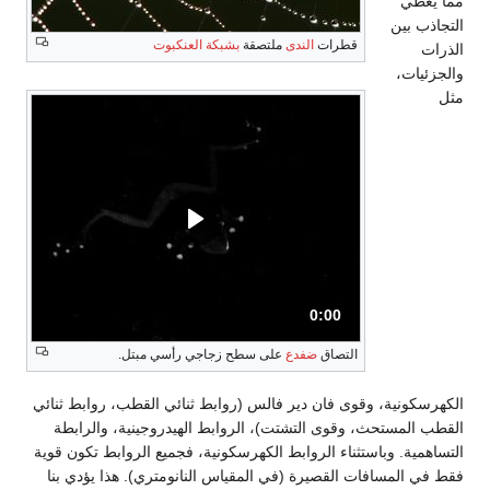
مما يعطي
التجاذب بين
قطرات
الندى
ملتصقة
بشبكة العنكبوت
الذرات
والجزئيات،
مثل
0:00
المدة: .
التصاق
ضفدع
على سطح زجاجي رأسي مبتل.
الكهرسكونية، وقوى فان دير فالس (روابط ثنائي القطب، روابط ثنائي
القطب المستحث، وقوى التشتت)، الروابط الهيدروجينية، والرابطة
التساهمية. وباستثناء الروابط الكهرسكونية، فجميع الروابط تكون قوية
فقط في المسافات القصيرة (في المقياس النانومتري). هذا يؤدي بنا