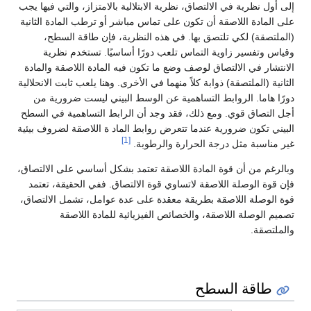
إلى أول نظرية في الالتصاق، نظرية الابتلالية بالامتزاز، والتي فيها يجب
على المادة اللاصقة أن تكون على تماس مباشر أو ترطب المادة الثانية
(الملتصقة) لكي تلتصق بها. في هذه النظرية، فإن طاقة السطح،
وقياس وتفسير زاوية التماس تلعب دورًا أساسيًا. تستخدم نظرية
الانتشار في الالتصاق لوصف وضع ما تكون فيه المادة اللاصقة والمادة
الثانية (الملتصقة) ذوابة كلاً منهما في الأخرى. وهنا يلعب ثابت الانحلالية
دورًا هاما. الروابط التساهمية عن الوسط البيني ليست ضرورية من
أجل التصاق قوي. ومع ذلك، فقد وجد أن الرابط التساهمية في السطح
البيني تكون ضرورية عندما تتعرض روابط الماد ة اللاصقة لضروف بيئية
[1]
غير مناسبة مثل درجة الحرارة والرطوبة.
وبالرغم من أن قوة المادة اللاصقة تعتمد بشكل أساسي على الالتصاق،
فإن قوة الوصلة اللاصقة لاتساوي قوة الالتصاق. ففي الحقيقة، تعتمد
قوة الوصلة اللاصقة بطريقة معقدة على عدة عوامل، تشمل الالتصاق،
تصميم الوصلة اللاصقة، والخصائص الفيزيائية للمادة اللاصقة
والملتصقة.
طاقة السطح