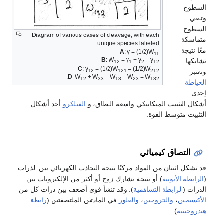
السطوح
وتبقي
السطوح
Diagram of various cases of cleavage, with each
متماسكة
unique species labeled.
معًا نتيجة
A
: γ = (1/2)W
11
B
: W
= γ
+ γ
– γ
تشابكها.
12
1
2
12
C
: γ
= (1/2)W
= (1/2)W
وتعتبر
12
121
212
.
D
: W
+ W
– W
– W
= W
12
33
13
23
132
الخياطة
إحدى
أشكال التثبيت الميكانيكي واسعة النطاق، و
الفيلكرو
أحد أشكال
التثبيت متوسط القوة.
التصاق كيميائي
قد تشكل اثنتان من المواد مركبًا نتيجة التجاذب الكهربائي بين الذرات
(
الرابطة الأيونية
) أو نتيجة تشارك زوج أو أكثر من الإلكترونات بين
الذرات (
الرابطة التساهمية
). وقد تنشأ قوى أضعف بين ذرات كل من
الأكسيجين
،
والنتروجين
،
والفلور
في المادتين الملتصقتين (
رابطة
هيدروجينية
).