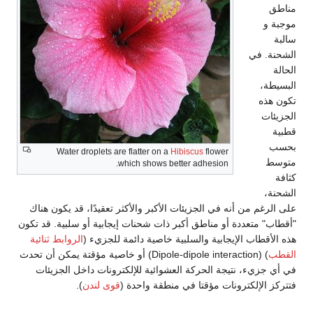
مناطق
موجبة و
سالبة
الشحنة. في
الحالة
البسيطة،
تكون هذه
الجزيئات
قطبية
بحسب
Water droplets are flatter on a
Hibiscus
flower
متوسط
which shows better adhesion.
كثافة
الشحنة،
على الرغم من أنه في الجزيئات الأكبر والأكثر تعقيدًا، قد يكون هناك
"أقطاب" متعددة أو مناطق أكبر ذات شحنات إيجابية أو سلبية. قد تكون
هذه الأقطاب الإيجابية والسلبية خاصية دائمة للجزيء (
الروابط ثنائية
القطب
) (Dipole-dipole interaction) أو خاصية مؤقتة يمكن أن تحدث
في أي جزيء، نتيجة الحركة العشوائية للإلكترونات داخل الجزيئات
فتتركز الإلكترونات مؤقتا في منطقة واحدة (
قوى لندن
).