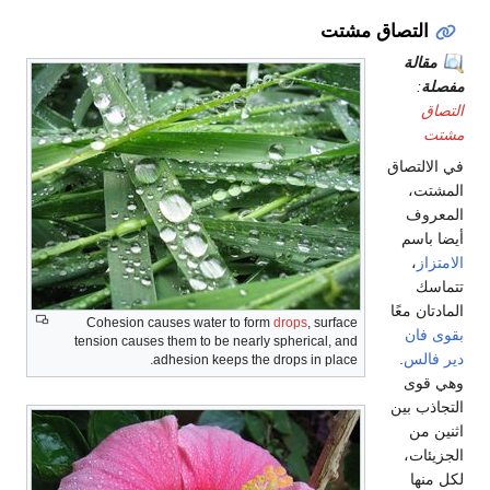
التصاق مشتت
مقالة
مفصلة
:
التصاق
مشتت
في الالتصاق
المشتت،
المعروف
أيضا باسم
الامتزاز
،
تتماسك
المادتان معًا
Cohesion causes water to form
drops
, surface
بقوى فان
tension causes them to be nearly spherical, and
دير فالس
.
adhesion keeps the drops in place.
وهي قوى
التجاذب بين
اثنين من
الجزيئات،
لكل منها