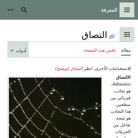
المعرفة
القائمة الرئيسية
بحث
أدوات
التصاق
تبديل عرض جدول المحتويات
مقالة
ناقش هذه الصفحة
أدوات
للاستخدامات الأخرى، انظر
التصاق (توضيح)
الالتصاق
Adhesion،
هو تجاذب
فيزيائي بين
سطحين.
هذا التجاذب
هو نتيجة
تفاعل بين
الجزيئات