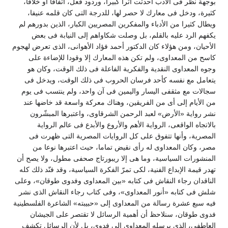
بوجهة نظر فى الأدب أحدثت أثرا كبيرا، وردود فعل، اتفاقا أو خلافا،
كثيرة، ودخل فى معارك لا حصر لها، للدرجة التى كان قلمه عنيفا،
ويطال كثيرا من الأدباء والمفكرين المصريين الكبار، الذين بدورهم لم
يكفهم الرد عليه بالقلم، بل وصلت شكاواهم إلى النيابة فى بعض
الأحيان، ومن هؤلاء كان الدكتور أحمد فؤاد الأهوانى، الذى تعرض لهجوم
كاسح من المعداوى، ولم تكن هذه المعارك إلا وقودا للإضاءة على
وجوه المعداوى النقدية والفكرية الفاعلة فى ذلك الوقت، وكان هو
يتعامل مع نفسه كأحد فرسان الحروب فى ذلك الوقت، ويدخل فى
سجالات مع مثقفى اليسار واليمين فى آن واحد، ولم ينتسب فى يوم
من الأيام إلى أى من الفريقين، وهناك معركة واسعة قد خاضها عند
نشر رواية «الأرض» لعبد الرحمن الشرقاوى، واعتبرها المبشّرون
بالاتجاه الواقعى، الرواية الأهم والأروع والأبدع فى عالم الرواية
المصرية، وأنها تتفوق على كل الروايات المصرية التى ظهرت فى
مصر، وكان المعداوى له رأى نقيض تماما، حيث اعتبرها نوعا من
المنشورات السياسية، وما هى إلا ريبورتاج صحفى مطول، ولا يصح أن
تهدر قيمة الإبداع الفنية، لكى تمرّ الفكرة السياسية، وقد فنّد ذلك كله
الناقدان رجاء النقاش فى كتابه «بين المعداوى وفدوى طوقان»، وعلى
شلش فى كتابه «أنور المعداوى»، وفى كتاب رجاء النقاش الذى نشر
فيه سبع عشرة رسالة من المعداوى إلى «حبيبته» الشاعرة الفلسطينية
فدوى طوقان، سنلاحظ أن أهمية الرسائل لا تقتصر على الجيشان
العاطفى، الذى يرسله المعداوى إلى فدوى، بل لأن الرسائل تكشف