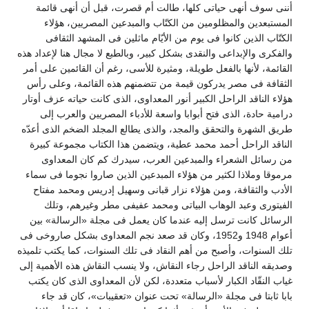
أننى سوف أنهى حياتى كلها، طالت أم قصرت، قبل أن أنهى قائمة
المستبعدين والمظلومين من الكتّاب والمبدعين المصريين، هؤلاء
الكتّاب الذين كانوا فى يوم من الأيّام ماثلين فى المشهد الثقافى
والفكرى والإبداعى والنقدى بشكل كبير، وبالطبع لا مجال هنا لإعداد هذه
القائمة، لأنها بالفعل طويلة، ومثيرة للأسى، رغم أن القائمين على أمر
الثقافة فى مصر يدركون قيمة من تتضمنهم هذه القائمة، وعلى رأس
هؤلاء الناقد الراحل الكبير أنور المعداوى، الذى كانت حياته عزف أوتار
درامية حادة، الذى فتح أبوابا واسعة للأدباء المصريين والعرب إلى
طريق الشهرة والتحقق والمجد، والذى يطالع المجلد الضخم الذى أعدّه
الناقد الراحل أحمد محمد عطية، ويتضمن هذا الكتاب مجموعة كبيرة
من رسائل الشعراء والمبدعين العرب، سيدرك كم كان المعداوى
مرموقا وملاذا لكثير من هؤلاء المبدعين الذين صاروا نجوما فى سماء
الأدب والثقافة، ومن هؤلاء نزار قبانى وسهيل إدريس ومحمد مفتاح
الفيتورى وعبد الوهاب البياتى ومحمد عفيفى مطر وغيرهم، وتلك
الرسائل كانت ترسل إليه عندما كان يعمل فى مجلة «الرسالة» بين
أعوام 1948 و1952، وكان قد صعد نجم المعداوى بشكل صاروخى فى
تلك السنوات، وأصبح من أهم النقاد فى تلك السنوات، كما يكتب تلميذه
وصديقه الناقد الراحل رجاء النقاش، ولا ينسب النقاش هذه الأهمية إلى
غياب النقّاد الكبار لأسباب متعددة، لكن لأن المعداوى الذى كان يكتب
بابا ثابتا فى مجلة «الرسالة» تحت عنوان «تعقيبات»، كان قد جاء