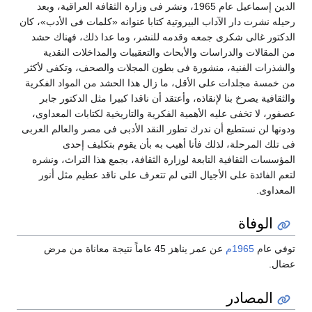
الدين إسماعيل عام 1965، ونشر فى وزارة الثقافة العراقية، وبعد
رحيله نشرت دار الآداب البيروتية كتابا عنوانه «كلمات فى الأدب»، كان
الدكتور غالى شكرى جمعه وقدمه للنشر، وما عدا ذلك، فهناك حشد
من المقالات والدراسات والأبحاث والتعقيبات والمداخلات النقدية
والشذرات الفنية، منشورة فى بطون المجلات والصحف، وتكفى لأكثر
من خمسة مجلدات على الأقل، ما زال هذا الحشد من المواد الفكرية
والثقافية يصرخ بنا لإنقاذه، وأعتقد أن ناقدا كبيرا مثل الدكتور جابر
عصفور، لا تخفى عليه الأهمية الفكرية والتاريخية لكتابات المعداوى،
ودونها لن نستطيع أن ندرك تطور النقد الأدبى فى مصر والعالم العربى
فى تلك المرحلة، لذلك فأنا أهيب به بأن يقوم بتكليف إحدى
المؤسسات الثقافية التابعة لوزارة الثقافة، بجمع هذا التراث، ونشره
لتعم الفائدة على الأجيال التى لم تتعرف على ناقد عظيم مثل أنور
المعداوى.
الوفاة
توفي عام
1965م
عن عمر يناهز 45 عاماً نتيجة معاناة من مرض
عضال.
المصادر