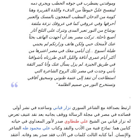
وموقدتي يضطرب في جوفه الحطب ويجري دمه
لينفسح عليَّ خيوطاً من الدفء واللذة القريرة وهنا
كومة من الدخان المطيب المعجون بالمسك والعنبر
أحرقها وفي عروقي كما في عروقك نزعة ملتفة
بوشاح من النور تعبر المدى وتترك على الثلج آثار
أصبع ناحلة. تركت مصر بعد أن أجهدت الهاتف بحثاً
عنك لأمنحك حبي ولكن هاتف وزارتكم لم يجبني
طيلة أسبوع ...إن أيامي معك في مصر اعتبرها من
أكثر أيام عمري أناقة والليل الذي طرزناه بأشواقنا
في طريق الجيزة. لم يزل يسأل عنك وأنا كبير الثقة
بأنني وجدت في مصر تلك الروح الشاعرة التي
استطاعت أن تنفذ إلى عتمة ظنوني وسحيق آفاقي
وتستخرج النور من صميم الظلمة
"
.
ارتبط بصداقة مع الشاعر السوري
نزار قباني
وساعده في نشر أولى
قصائده في مصر في مجلة الرسالة ووقف بجانبه بعد نقد عنيف تعرض
له نزار قباني من الشيخ
علي طنطاوي
صدر لأنور المعداوي في حياته
كتابين هما: نماذج فنية من الأدب والنقد وكتاب
علي محمود طه
الشاعر
والإنسان. أما كتابه الثالث كلمات في الأدب فقد صدر بعد وفاته. أعتقد