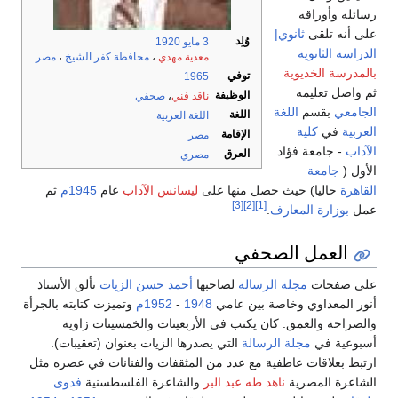
رسائله وأوراقه
على أنه تلقى
ثانوي|
وُلِد
3 مايو
1920
الدراسة الثانوية
معدية مهدي
،
محافظة كفر الشيخ
،
مصر
بالمدرسة الخديوية
توفي
1965
ثم واصل تعليمه
الوظيفة
ناقد فني
،
صحفي
الجامعي
بقسم
اللغة
اللغة
اللغة العربية
العربية
في
كلية
الإقامة
مصر
الآداب
- جامعة فؤاد
العرق
مصري
الأول (
جامعة
القاهرة
حاليا) حيث حصل منها على
ليسانس الآداب
عام
1945م
ثم
[3]
[2]
[1]
عمل
بوزارة المعارف
.
العمل الصحفي
على صفحات
مجلة الرسالة
لصاحبها
أحمد حسن الزيات
تألق الأستاذ
أنور المعداوي وخاصة بين عامي
1948
-
1952م
وتميزت كتابته بالجرأة
والصراحة والعمق. كان يكتب في الأربعينات والخمسينات زاوية
أسبوعية في
مجلة الرسالة
التي يصدرها الزيات بعنوان (تعقيبات).
ارتبط بعلاقات عاطفية مع عدد من المثقفات والفنانات في عصره مثل
الشاعرة المصرية
ناهد طه عبد البر
والشاعرة الفلسطسنية
فدوى