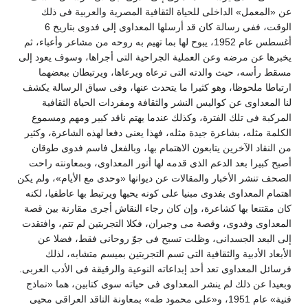
عن «المعمل» الداخلى للحياة الثقافية المصرية والعربية فى ذلك
الوقت، ففى رسالة كان قد أرسلها المعداوى إلى فدوى بتاريخ 6
أغسطس عام 1952، يبوح لها بما تهيم به روحه من مشاعر وأعباء، ثم
يخبرها عن مرضه وعن العملية الجراحية التى أجراها، وسوف يعود إلى
مسقط رأسه، حيث والدته التى ترعاه ويرعاها، ويرتبطان ببعضهما
ارتباطا ملحوظا، وهو كثيرا ما يتحدث عنها، وفى سياق الرسالة يكشف
لنا المعداوى عن كواليس النشر والثقافة ومفردات الحياة الثقافية
المركبة فى تلك الفترة، وكذلك عندما يهتم ناقد كبير ومهم ومسموع
الكلمة مثله، بشاعرة جيدة مثله، فهذا يعنى دفعا لهذه الشاعرة، وكثير
من النقاد الآخرين يتابعون الاهتمام بها، وبالفعل فاسم فدوى طوقان
أصبح كبيرا بعد الدعم الذى قدمه لها أنور المعداوى، وبمعاونته راحت
الصحف تنشر الأخبار والمقالات عن ديوانها «وحدى مع الأيام»، ولم يكن
اهتمام المعداوى بفدوى مبنيا على كونه يحبها ويرتبط بها عاطفيا، لكنه
كان مقتنعا بها كشاعرة، وإن كان رجاء النقاش أجرى مقارنة بين قصة
المعداوى وفدوى، وقصة مى وجبران، فكلا التجربتين لم تتم، وافتقدت
إلى البعد الجسدانى، وظلت تسبح فى جوّ روحانى فقط، فضلا عن
الأبعاد الأدبية والثقافية التى تسم التجربتين بميسم متشابه، لذلك
فرسائل المعداوى تعد أحد إبداعاته النوعية والرقيقة فى الأدب العربى.
وبعيدا عن ذلك لم ينشر المعداوى فى حياته سوى كتابين، هما «نماذج
فنية» عام 1951، و«على محمود طه» بمعاونة الناقد العراقى محيى