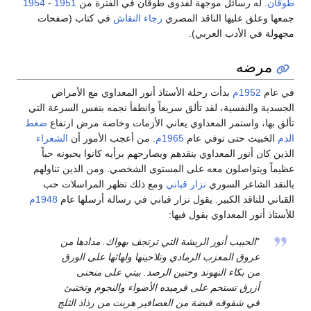
طوقان
. له رسائل موجهة لفدوى طوقان في الفترة من
1951
-
1954
جمعها وعلق عليها الناقد المصري
رجاء النقاش
في كتاب (صفحات
مجهولة في الأدب العربي).
مرضه
في عام
1952م
بدأت رحلة الأستاذ أنور المعداوي مع الأمراض
الجسدية والنفسية، لقد تألق سريعاً وانطفأ نجمه بنفس السرعة التي
تألق بها، واستمر المعداوي يعاني الأزمات وخاصة مرض ارتفاع
ضغط
الدم
الخبيث حتى توفي عام
1965م
. من أعجب الأمور أن
الشعراء
الذين كان أنور المعداوي ينقدهم ويصارحهم برأيه كانوا يحبونه حباً
عظيماً ويتواصلون معه على المستوى الشخصي. ومن الذين تناولهم
بالنقد الشاعر السوري
نزار قباني
ومع ذلك تظهر المراسلات حب
القباني للناقد الكبير. يقول نزار قباني في رسالة أرسلها عام
1948م
للأستاذ أنور المعداوي يقول فيها:
"
الحبيب أنور الريشة التي ترتجف بهواك. مدادها من
عروق المعزب الرمادي وتلاحينها ولهاثها على الورق
من بكاء النهوند وحنين الرصد. بيتي على منحنى
أزرق تستحم على قرميده الأضواء والنجوم وتختبئ
في شقوقه قبضة من العصافير هربت من رذاذ الثلج