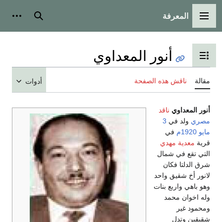
المعرفة
القائمة الرئيسية
بحث
أدوات
أنور المعداوي
تبديل عرض جدول المحتويات
مقالة
ناقش هذه الصفحة
أدوات
أنور المعداوي
ناقد
مصري
ولد في
3
مايو
1920م
في
قرية
معدية مهدي
التي تقع في شمال
شرق الدلتا فكان
لانور أخ شقيق واحد
وهو باهي واربع بنات
وله اخوان محمد
ومحمود غير
شقيقين وتدل