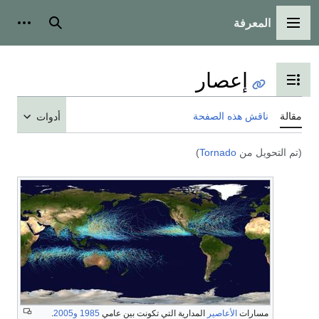
المعرفة
القائمة الرئيسية
بحث
أدوات
إعصار
تبديل عرض جدول المحتويات
مقالة
ناقش هذه الصفحة
أدوات
(تم التحويل من
Tornado
)
مسارات
الأعاصير
المدارية التي تكونت بين عامي
1985
و2005
.