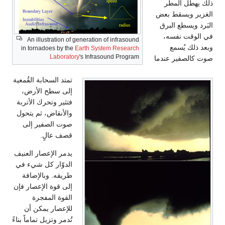
ذلك يهطل المطر
الغزير ويسقط بعض
البَرد ويسطع البرق
في الوقت نفسه،
An illustration of generation of infrasound
وبعد ذلك يُسمع
in tornadoes by the
Earth System Research
Laboratory
's Infrasound Program
صوت كالصفير عندما
تمتد السحابة القُمعية
إلى سطح الأرض،
فتثير وتحرك الأتربة
والأنقاض، ثم يتحول
صوت الصفير إلى
قصف عالٍ.
يدمر الإعصار العنيف
الدوّار كل شيء في
طريقه. وبالإضافة
إلى قوة الإعصار فإن
القوة المفجرة
للإعصار يمكن أن
تُدمر وتزيل تماماً بناءً