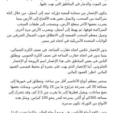
من الموت والدمار في المناطق التي تهب عليها.
يتكون الإعصار من سحابة قُمعية دوّراة، تمتد إلى أسفل، من خلال كتلة
متراكمة من السحب، ولايصل بعض هذه الأقماع إلى الأرض بينما
يضرب بعضها الآخر سطح الأرض، وينسحب إلى طبقات السحب
المتراكمة فوقها، ثم يهبط إلى أسفل، ويضرب الأرض مرة أخرى.
وتميل معظم السحب القمعية إلى الانطلاق صوب الشمال الشرقي من
الولايات المتحدة الأمريكية في اتجاه غير مميز.
يدور الإعصار عكس اتجاه عقارب الساعة، في نصف الكرة الشمالي،
بينما يدور في اتجاه عقارب الساعة في نصف الكرة الجنوبي. ويطلق
الناس في بعض المناطق على هذا الإعصار اسم الزوبعة أو الإعصار
الحلزوني. أما الإعصار الذي يهب على بحيرة أو محيط فيسمى العمود
المائي. انظر: العمود المائي.
يستمر معظم أنواع الأعاصير أقل من ساعة، وتنطلق في عبورها إلى
مسافة 30 كم، بسرعة تتراوح ما بين 15 و40 كم/س، ويمكث بعضها
بضع ساعات، ويصل قطرها إلى ما يقرب من 2,5 كم، وقد تتحرك إلى
مسافة 300كم أو أكثر، بسرعة تُقدر بنحو 100 كم/س. ومثل هذه
الأنواع من التورناد تكون مدمرة.
وتهب كافة أنواع الأعاصير في جميع أرجاء العالم، ولكنها تحدث كثيرًا