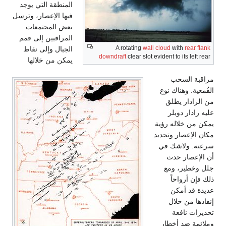
المنطقة التي يوجد
فيها الإعصار، وترسل
بعض المجتمعات
المراقبين إلى قمم
A rotating
wall cloud
with
rear flank
الجبال وإلى نقاط
downdraft
clear slot evident to its left rear
يمكن من خلالها
مراقبة السحب
القُمعية. وهناك نوع
من الرادار يطلق
عليه رادار دوبلر
يمكن من خلاله رؤية
مكان الإعصار وتحديد
سرعته. ولاشك في
أن الإعصار حدث
جلل وخطير، ومع
ذلك فإن أرواحاً
عديدة قد أمكن
إنقاذها من خلال
تحذيرات نافعة
وملائمة ضد أخطار