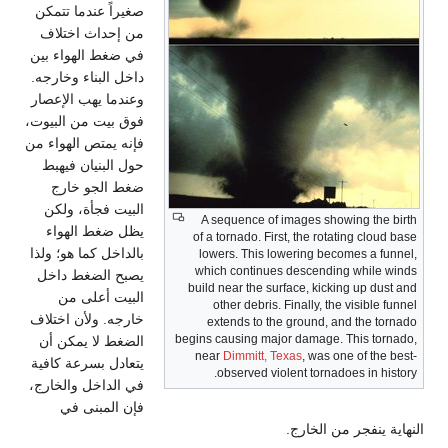
صغيراً عندما تتمكن
من إحداث اختلاف
في ضغط الهواء بين
داخل البناء وخارجه.
وعندما يهب الإعصار
فوق بيت من البيوت،
فإنه يمتص الهواء من
حول البنيان فيهبط
ضغط الجو خارج
البيت فجأة، ولكن
A sequence of images showing the birth
يظل ضغط الهواء
of a tornado. First, the rotating cloud base
بالداخل كما هو؛ ولذا
lowers. This lowering becomes a funnel,
which continues descending while winds
يصبح الضغط داخل
build near the surface, kicking up dust and
البيت أعلى من
other debris. Finally, the visible funnel
خارجه. ولأن اختلاف
extends to the ground, and the tornado
begins causing major damage. This tornado,
الضغط لا يمكن أن
near
Dimmitt, Texas
, was one of the best-
يتعادل بسرعة كافية
observed violent tornadoes in history.
في الداخل والخارج،
فإن المبنى في
النهاية ينفجر من الخارج.