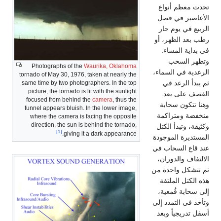
تحدث معظم أنواع
الأعاصير في فصل
الربيع في يوم حار
رطب بعد الظهر، أو
في بداية المساء.
وتظهر السحب
Photographs of the
Waurika, Oklahoma
الرعدية في السماء،
tornado of May 30, 1976, taken at nearly the
ثم يبدأ الرعد في
same time by two photographers. In the top
picture, the tornado is lit with the sunlight
القصف على بعد.
focused from behind the
camera
, thus the
وهنا تتكون سحابة
funnel appears bluish. In the lower image,
منخفضة ومتراكمة
where the camera is facing the opposite
direction, the sun is behind the tornado,
وكثيفة، وتبدأ الكتل
[1]
giving it a dark appearance.
المستديرة الموجودة
عند قاع السحاب في
الالتفاف والدوران،
ثم تتشكل واحدة من
هذه الكتل الملتفة
إلى سحابة قُمعية،
وتأخذ في التمدد إلى
أسفل تدريجياً وبعد