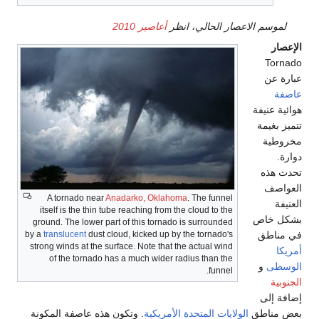
لموسم الاعصار الحالي، انظر
أعاصير 2010
الإعصار
Tornado
عبارة عن
عاصفة
هوائية عنيفة
تتميز بغيمة
مخروطية
دوارة.
تحدث هذه
العواصف
A tornado near
Anadarko, Oklahoma
. The funnel
العنيفة
itself is the thin tube reaching from the cloud to the
بشكل خاص
ground. The lower part of this tornado is surrounded
في مناطق
dust cloud, kicked up by the tornado's
translucent
by a
strong winds at the surface. Note that the actual wind
أمريكا
of the tornado has a much wider radius than the
الوسطى
و
funnel.
الجنوبية
إضافة إلى
بعض مناطق
الولايات المتحدة الأمريكية
. وتكون هذه عاصفة المكونة