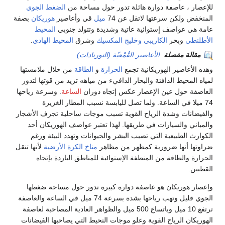
للإعصار ، عاصفة دوارة هائلة تدور حول مساحة من
الضغط الجوي
المنخفض ولكن سرعتها لاتقل عن 74
ميل
قي وأعاصير
هوريكان
بصفة
عامة هي عواصف إستوائية عاتية وشديدة وتتولد جنوبي
المحيط
الأطلنطي
وبحر
الكاريبي
وخليج المكسيك
وشرق
المحيط الهادي
.
مقالة مفصلة
:
الأعاصير القُمْعيّة (التورنادات)
وهذه الأعاصير الهوريكانية تجمع
الحرارة
و
الطاقة
من خلال ملامستها
لمياه المحيط الدافئة والبحار الدافيء من مياهه تزيد من قوتها لتدور
العاصفة حول عين الإعصار عكس إتجاه دوران
الساعة
. وسرعة رياحها
74 ميلا في الساعة. ولما تصل لليابسة نسبب المطار الغزيرة
والفيضانات وشدة الرياح القوية تسبب موجات ساحلية تجرف الأشجار
والمباني والسيارات في طريقها. لهذا تعتبر عواصف الهوريكان أحد
الكوارث الطبيعية التي تصيب البشر والحيوانات وتهدد البيئة ورغم
ضراوتها أنها ضرورية كمظهر من مظاهر
مناخ
الكرة الأرضية
لأنها تنقل
الحرارة والطاقة من المنطفة الإستوائية للمناطق الباردة بإتجاه
القطبين.
وإعصار هوريكان هو عاصفة دوارة كبيرة تدور حول مساحة ضغطها
الجوي قليل وتهب رياحها بشدة بسرعة 74 ميل في الساعة والعاصفة
ترتفع 10 ميل وباتساع 500 ميل والظواهر العادية المصاحبة لعاصفة
الهوريكان الرياح القوية وعلو موجات النحيط التي يصاحبها الفيضانات