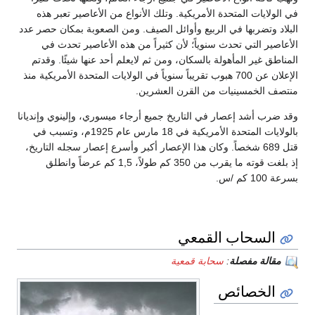
في الولايات المتحدة الأمريكية. وتلك الأنواع من الأعاصير تعبر هذه
البلاد وتضربها في الربيع وأوائل الصيف. ومن الصعوبة بمكان حصر عدد
الأعاصير التي تحدث سنوياً؛ لأن كثيراً من هذه الأعاصير تحدث في
المناطق غير المأهولة بالسكان، ومن ثم لايعلم أحد عنها شيئًا. وقدتم
الإعلان عن 700 هبوب تقريباً سنوياً في الولايات المتحدة الأمريكية منذ
منتصف الخمسينيات من القرن العشرين.
وقد ضرب أشد إعصار في التاريخ جميع أرجاء ميسوري، وإلينوي وإنديانا
بالولايات المتحدة الأمريكية في 18 مارس عام 1925م، وتسبب في
قتل 689 شخصاً. وكان هذا الإعصار أكبر وأسرع إعصار سجله التاريخ،
إذ بلغت قوته ما يقرب من 350 كم طولاً، 1,5 كم عرضاً وانطلق
بسرعة 100 كم /س.
السحاب القمعي
مقالة مفصلة
:
سحابة قمعية
الخصائص