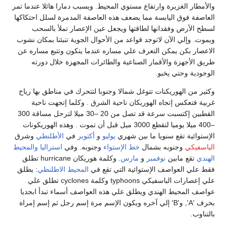
والأمطار الغزيرة وارتفاع مستوي المحيط. ويسبب دمارا هائلا عندما تمر
العاصفة فوق اليابسة مما يضعف هذه العاصفة المدمرة لسلل احتكاكها
لسطح الأرض وفقدانها لطاقتها ويجعل عين الإعصار تملأ بالسحب
ويموت. وإلي الآن لاتوجد قواعد من الأحوال الجوية تنبئنا بمكان نشوب
الاعصار بكن يمكن التعرف علي مساره عندما يتكون وتتبع مساره عن
طريق الأجهزة والأقمار الصناعية والطائرات المجهزة خلال دورته
الوجودية وحتي يخبو.
وكثير من الهوريكنات تتوغل شمالا وجنوبا لتتحرك في مناطق بها رياح
غربية فتعكس إتجاه الهوريكان ناحية الشرق . وكلما إتجهت ناحية
القطبين إكتسبت سرعة قد تصل من 20 –30 ميلا لترحل مساقة 300
–400 ميلا يوميا لتقطع 3000 ميل قبل أن تموت . وهذه الهوريكونات
الإستوائية تقع سنويا ما بين شهري
يوليو
و
أكتوبر
في
الأطلنطي
وشرق
الباسفيكي
وجنوبه بشمال
خط الإستواء
وجنوبه. وفي
استراليا
والمحيط
الهندي
تقع مابين
نوفمبر
و
مارس
. وكلمة هوريكان hurricane تطلق
فقط علي العواصف الإستوائية التي تقع في
المحيط الاطلنطي
: يطلق
علي إعصارات الباسفيكي typhoons وكلمة cyclones تطلق علي
عواصف المحيط الهندي ويطلق علي هذه العواصف أسماء تبدأ ابجديا
بحرف 'A', و'B' إلي آخره ويكون الإسم مرة إسم رجل ثم إسم إمراة
بالتناوب.