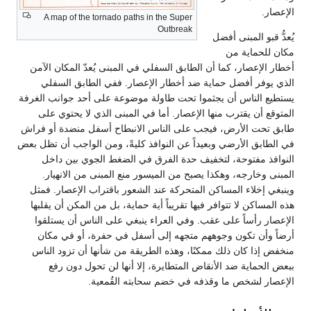
الإعصار.
A map of the tornado paths in the Super
Outbreak
يُعدُّ قبو المبنى أفضل
مكان للحماية من
أخطار الإعصار، كما أن الطابق السفلي في المبنى يُعدّ المكان الآمن
الذي يوفر أفضل حماية ضد أخطار الإعصار. ففي الطابق السفلي
يستطيع الناس أن يجثموا تحت طاولة موضوعة على أحد جوانب الغرفة
المتوقع أن يقترب منها الإعصار. أما في المبنى الذي لا يحتوي على
طابق تحت الأرض، فيجب على الناس الانبطاح أسفل منضدة أو فراش
في الطابق الأرضي وبعيداً عن النوافذ كليةً، ومن الواجب أن تظل بعض
النوافذ مفتوحة، لتخفيف حدة الفرق في الضغط الجوي بين داخل
المبنى وخارجه، وهكذا يصبح من الميسور منع المبنى من الانهيار.
وينبغي إخلاء المساكن المتحركة عند الشعور باقتراب الإعصار. فمثل
هذه المساكن لا تتوافر فيها تقريباً أية حماية، بل من المكن أن يقلبها
الإعصار رأساً على عقب. وفي العراء ينبغي على الناس أن يستلقوا
أرضاً وأن تكون وجوههم متجهه إلى أسفل في حفرة، أو في مكان
منخفض إذا كان ذلك ممكنًا، وهذه الطريقة من شأنها أن تزود الناس
ببعض الحماية ضد الأنقاض المتطايرة، إلا أنها لن تحول دون رفع
الإعصار لشخص ما وقذفه في خضم سحابته القُمعية.