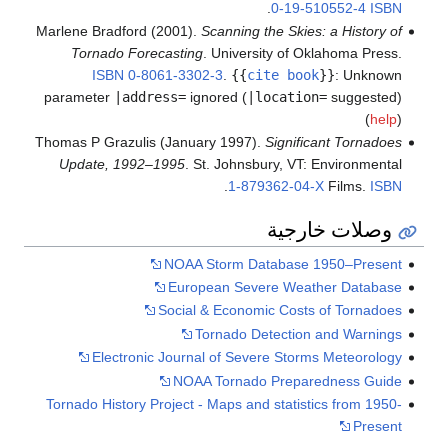
.
0-19-510552-4
ISBN
Marlene Bradford (2001).
Scanning the Skies: a History of
Tornado Forecasting
. University of Oklahoma Press.
ISBN
0-8061-3302-3
.
{{
cite book
}}
:
Unknown
parameter
|address=
ignored (
|location=
suggested)
(
help
)
Thomas P Grazulis (January 1997).
Significant Tornadoes
Update, 1992–1995
. St. Johnsbury, VT: Environmental
.
1-879362-04-X
Films.
ISBN
وصلات خارجية
NOAA Storm Database 1950–Present
European Severe Weather Database
Social & Economic Costs of Tornadoes
Tornado Detection and Warnings
Electronic Journal of Severe Storms Meteorology
NOAA Tornado Preparedness Guide
Tornado History Project - Maps and statistics from 1950-
Present