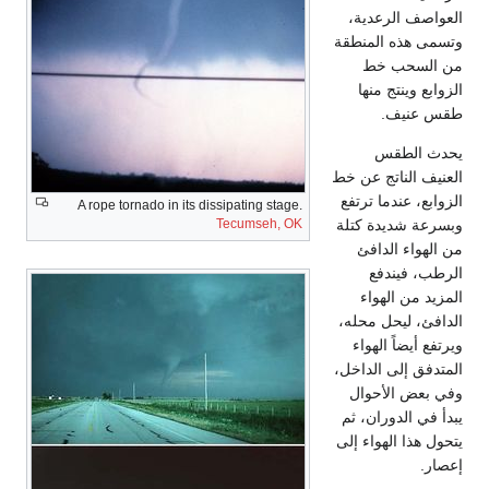
العواصف الرعدية،
وتسمى هذه المنطقة
من السحب خط
الزوابع وينتج منها
طقس عنيف.
يحدث الطقس
العنيف الناتج عن خط
الزوابع، عندما ترتفع
A rope tornado in its dissipating stage.
وبسرعة شديدة كتلة
Tecumseh, OK
من الهواء الدافئ
الرطب، فيندفع
المزيد من الهواء
الدافئ، ليحل محله،
ويرتفع أيضاً الهواء
المتدفق إلى الداخل،
وفي بعض الأحوال
يبدأ في الدوران، ثم
يتحول هذا الهواء إلى
إعصار.