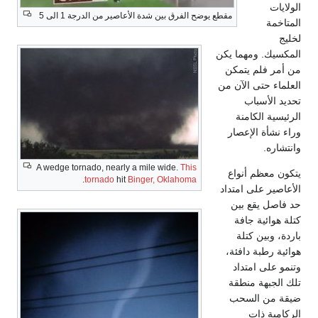
الولايات
مقطع يوضح الفرق بين شدة الأعاصير من الدرجة 1 الى 5
المتاخمة
لخليج
المكسيك. ومهما يكن
من أمر فلم يتمكن
العلماء حتى الآن من
تحديد الأسباب
الرئيسية الكامنة
وراء نشأة الإعصار
وانتشاره.
A wedge tornado, nearly a mile wide.
This
يتكون معظم أنواع
.
tornado
hit
Binger, Oklahoma
الأعاصير على امتداد
حد فاصل يقع بين
كتلة هوائية جافة
باردة، وبين كتلة
هوائية رطبة دافئة،
وتنمو على امتداد
تلك الجبهة منطقة
ضيقة من السحب
الركامية ذات