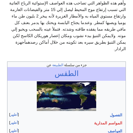
وأهم هذه الظواهر التي تصاحب هذه العواصف الإستوائية الرياح العاتية
التي تسبب إرتفاع موج المحيط ليصل إلي 15 متر والفيضانات العارمة
وارتقاع مستوي المياه به والأمطار الغزيرة لأنه يبخر 2 بليون طن ماء
يوميا ويصبها كمطر. وعندما يجتاح اليابسة ويحتك بها يدمر بعنف كل
مافي طريقه مما يفقده طاقنه وشدته. فتملأ عينه بالسحب ويخبو إلي
موته. ولايمكن التنبؤ ببدء نشوب ومكان إعصار هوريكان الكاسح لكن
يمكن التنبؤ بطريق سيره بعد تكوينه من خلال أماكن رصدهمأجهزة
الرادار.
جزء من سلسلة
الطبيعة
عن
الطقس
أظهر
الفصول
أظهر
المواسم المدارية
أظهر
العواصف