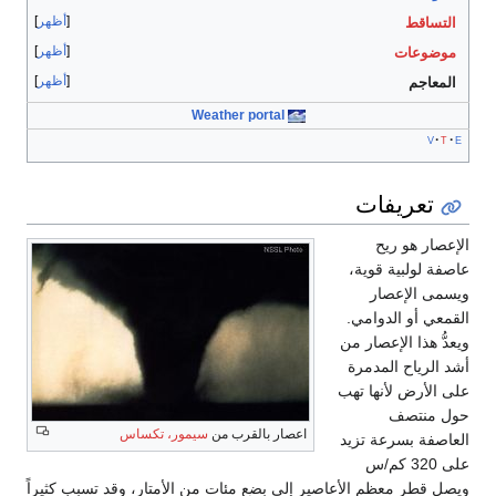
أظهر
التساقط
أظهر
موضوعات
أظهر
المعاجم
Weather portal
v
t
e
تعريفات
الإعصار هو ريح
عاصفة لولبية قوية،
ويسمى الإعصار
القمعي أو الدوامي.
ويعدُّ هذا الإعصار من
أشد الرياح المدمرة
على الأرض لأنها تهب
حول منتصف
اعصار بالقرب من
سيمور، تكساس
العاصفة بسرعة تزيد
على 320 كم/س
ويصل قطر معظم الأعاصير إلى بضع مئات من الأمتار، وقد تسبب كثيراً