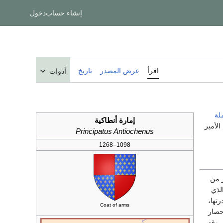
إنشاء حساب
دخول
اقرأ
عرض المصدر
تاريخ
أدوات
لة
إمارة أنطاكية
لأمير
Principatus Antiochenus
1098–1268
ر من
الذي
تها،
Coat of arms
حصار
حول سورها، وقد