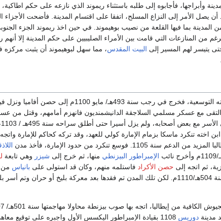
مدينة وأبراجها، فأجابوه إلى طلبه باستثناء ريموند الذي نازعه على حكم اطاكية، 
د أن يصل الأمر إلى النزاع المسلح، اتفقا على اقتسام المدينة. فأضحت الأجزاء ا
المدينة بما فيها القلعة من نصيب بوهيموند. في حين اخذ ريموند الجزء الجنوب
رغم من المنازعات التي قامت بين الأمراء الصليبيين على حكم المدينة إلا أنهم رأ
حتى يتيسر لهم المسير إلى
البيت المقدس
، مما سهل لبوهيموند أن يثبت مركزه 
واصل بوهيموند سياسته التوسعية، فخرج في رجب سنة 493هـ/ مايو 1100م إلى حصن 
 التقى مع عسكر مسلمي السلاجقة الدانيشمنديون فانهزم أمامهم، وقتل من عس
أسر مع بعض أصحابه، ولم يزل أسيرا حتى أطلق سراحه سنة 495هـ / 1103م
بن اخته تنكرد ماسكا بزمام الإمارة كولي للعهد، وقد تركه كحاكم للإمارة واتجه
م سنة 1105. فوسع تنكرد من حدود الإمارة، فأخذ مدن
اللاذق
الإمبراطور البيزنطي
منها، ثم خرج إلى
شيزر
وهي تابعة
ل
ة، ثم اتجه إلى
حصن الأكراد
فاستلمه منهم، وكان قد استولى على
بانياس
من ق
سنة 504هـ/1110م. لكن تلك المدن تم فقدها بعد معركة بليخ أو حران وتم أسر ب
 مدينة
دوريس
1108 بقيادة الإمبراطور اليكسس الأول واجبره على توقيع معاه