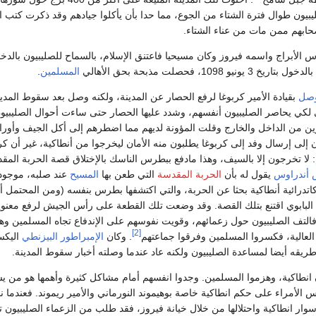
يون طوال فترة الشتاء من الجوع، مما حدا بأن يأكلوا جيادهم وقد ذكرت كتب ال
صحابهم ممن مات من عناء الشتاء.
س الأبراج واسمه فيروز وكان مسيحيا فاعتنق الإسلام، بالسماح للصليبيون بالدخ
 1098، فحصلت مذبحة بحق الأهالي
المسلمين
.
وصل
بقيادة الأمير كربوغا لرفع الحصار عن المدينة، ولكنه وصل بعد سقوط المدين
تى لكي يحاصر الصليبيون أنفسهم، وشدد عليها الحصار حتى ساءت أحوال الصليبيون
ن من الداخل والخارج وقلت المؤونة لديهم مما اضطرهم إلى أكل الجيف وأورا
 إلى إرسال وفد إلى كربوغا يطلبون منه الأمان ليخرجوا من أنطاكية، غير أن كر
لا تخرجون إلا بالسيف، وهذا مادفع ببطرس الناسك بالإختلاق قصة الحربة المق
 أندراوس
يقول له بأن
الحربة المقدسة
التي طعن بها
المسيح
عند صلبه، موجود
اتدرائية أنطاكية بحثا عن الحربة، والتي اكتشفها بطرس بنفسه (ومن المحتمل أن
البابوي اقتنع بتلك القصة. وقد وضعت تلك القطعة على رأس الجيش لرفع معنوي
. فالتف الصليبيون حول زعمائهم، وقويت نفوسهم على الإندفاع تجاه المسلمين و
[2]
 العالية، فكسروا المسلمين وفرقوا جماعتهم
. وكان
الإمبراطور البيزنطي
اليك
ريقه أيضا لمساعدة الصليبيون ولكنه عاد عندما وصلته أخبار سقوط المدينة.
ن انطاكية، وهزموا المسلمين. وجدوا انفسهم أمام مشاكل كثيرة وأهمها هو من ي
س الأمراء على حكم انطاكية خاصة بوهيموند النورماني والأمير ريموند. فعندما ن
وار انطاكية واحتلالها من خلال خيانة فيروز، فقد طلب من الزعماء الصليبيون 