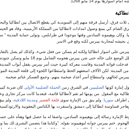
اسوارها يوم 14 مايو 1268.
نطاكية
اث فرق، أرسل فرقة منهم إلى السويدية كي يقطع الاتصال بين انطاكيا والبح
 الشام كي يمنع وصول امدادات لانطاكيا من المملكة الأرمينية، وقاد هو الجي
يا. وكان بوهيموند السادس وقتها موجودا في طرابلس، وتولى حماية المدينة " س
بجيشه لمحاربة بيبرس لكنه وقع قي الاسر.
بيبرس على اسوار انطاكيا ولكنه لم يتمكن من فعل شيء، وكذلك لم يصل بالتف
المحاصرين بنتيجة، وظل الوضع على حاله حتى شن بيبرس هجومه الشامل يوم 18 مايو
دخلت قواته المدينة وقامت معركة كبيرة حيث أمر بيبرس بقفل أبواب المدينة
المدينة. لكن الآلاف اسعفهم الحظ واستطاعوا اللجوء إلى قلعة المدينة المو
بيبرس لحالهم، واستطاع أسر أعداد ضخمة منهم، وجمع العسكر غنائم ضخمة.
ل إمارة كونها
الصليبيين
قي الشرق زمن
الحملة الصليبية الأولى
كان ضربة كبيرة
كية مع المغول. من يومها لم تقم لأنطاكيا قائمة، فبعدما كانت مركز تجارى و
اطراف
سوريا
. ولم يبق من الإمارة سوى
قلعة القصير
ومدينة اللاذقية
، ولم يبق
هاجر قساوسة انطاكيا إلى دمشق واستقرت بها الكنائس اليعقوبية والارثوذكسية
الإمارة رسالة إلى بوهيموند السادس، واصفا له ما حصل فيها وهنأه على حس
هجوم. ختم بيبرس جوابه لبوهيموند بقوله: "وكتابنا هذا يتضمن البشرى لك بما وه