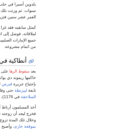
بلدوين أسيرا في حلب 
سنوات. ثم ورثت تلك ا
العمر عشر سنين فتزوجها
كمثل سابقيه فقد غزا 
من اتمام مشروعه.
أنطاكية في 
بعد
سقوط الرها
على 
حاكمها ريموند دي بوا
بإجتياح جزيرة
قبرص
تابعة
لبيزنطة
حتى وفاة مانويل سنة 1180. ويعني هذا الخضوع أنه يجب 
السلاجقة
في 1176)، كما يجب على تلك الوحدات حماية المدينة من خطر اجتياح
وخلال تلك المدة تزوج 
بموقعة حارم
، وأصبح
ن