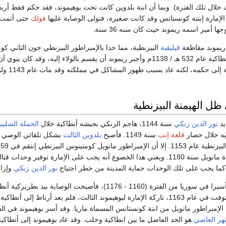
خلال تلك الفترة). وبما أن ابنة بلدوين كانت تحت بوهيموند، فقد حكم فقط أربع
لإمارة إبنته كونستانس وقد كانت صغيرة، فتولى الوصاية عليها
فولك
حتى أتمت
 أمير اسمه ريموند حيث كان سنه 36 سنة.
ريموند مقاطعة
قيليقية
البيزنطية، مما حدا بالإمبراطور البيزنطي جون الثاني كو
لملاقاته، فوصل إلى انطاكية عام 532 هـ / 1138م وأجبر ريموند أن يقسم بالولاء إليه، وقد كان ي
جميع الإمارات الصليبية إلى
ظل الهيمنة البيزنطية
يد
نور الدين زنكي
سنة 1144، هاجم الزنكي بجيشه أنطاكية خلال
الحملة الصليبية
تيه خلال حصار
قلعة إنب
سنة 1149. فأصبح
بلدوين الثالث
بشكل تلقائي الوصي ع
على الإمارة توفير وحدات قتالية للجيش البيزنطي (قوات من أنطاكية شاركت في الهجوم على
نور الدين زنكي
وإزال
أخذ المسلمون أرناط أسيرا في سوريا من الفترة (1160 - 1176)، فأصبحت الوصاية بيد ب
فخرج ليجد أن زوجته توفت في عام 1163، تاركة الإمارة لبوهيموند الثالث، فلم يعد أرناط إلى 
الإمبراطور مانويل من ابنة كونستانس المسماة ماريا. وقد أسر بوهيموند في السنة 
هر العاصي