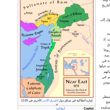
تاريخ
ول إلى
ة
، إذ
ق
بوغا
دسة
ة في
ه خبأها
اتهم
هم في
سوس
سيطر
إمارة أنطاكية في سياق دول
الشرق الأدنى
الأخرى في 1135
جح
م.
تسليمه
Capital
أنطاكية