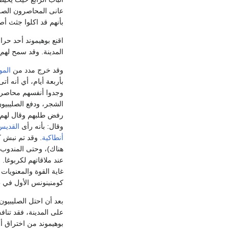
عانى المحاصرون الصليب
بأنهم قد اكلوا جثث أ
اقنع بوهيموند أحد حرا
المدينة. وقد سمح لهم بالدخول بتاريخ 3 يونيو
وقد خرج مدد من
الم
بأربعة أيام، أي أنه أ
وجدوا أنفسهم محاصري
الشجر، ودفع الصليبيون
رفض طلبهم وقال لهم: 
وقال: بأنه رأى
القديس
أنطاكية
. وقد تم نبش ك
هناك)، وحتى المندوب 
عند ملاقاتهم لكربوغا
غاية القوة والمعنويات
كومنينونس الأول في ط
بعد أن احتل الصليبيو
على المدينة، فقد تناف
بوهيموند من اختراق أس