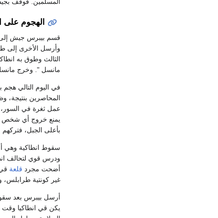
المسلمين. فوقف بجيشه أمام 
الهجوم على ا
قسم بيبرس جيش إلى ثل
وأرسل الأخرى إلى طرق
الثالث وطوق به انطاك
مانسل ". وخرج مانسل 
في اليوم التالي هجم 
عمل ثغرة في السور، ف
يمنع خروج أي شخص من 
بأعلى الجبل، فتركهم 
سقوط انطاكية وهي أو
ودرس قوي لتحالف انطا
أضحت مجرد
قلعة
قي 
غير كونتية طرابلس، و
أرسل بيبرس بعد سقوط 
يكن قي انطاكيا وقت ال