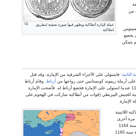
ة
 من
عملة لإمارة أنطاكية ويظهر فيها صورة نصفية لبطريق
منينوس
انطاكية
نوي أن يخضع
 حكمه، لكنه عاد بسبب ظهور المشاكل في مملكته وقد مات عام 1143 ولم يتمكن
 الثانية
. فاستولى على الأجزاء الشرقية من الإمارة، وقد قتل
لى أرملة ريموند كونستانس حتى زواجها من
أرناط
. وقام أرناط
البيزنطية عام 1153. إلا أن الإمبراطور مانويل كومنينوس البيزنطي إنتقم في 1159 عندما استولى على الإمارة فخضع أرناط له. فأضحت الإمارة
ة الإمارة.
طريركية أنطاكية اللاتينية
أنطاكية مرة أخرى.
1164
هو الحد الفاصل ما بين انطاكية وحلب. وقد عاد بوهيموند إلى أنطاكية سنة 1165