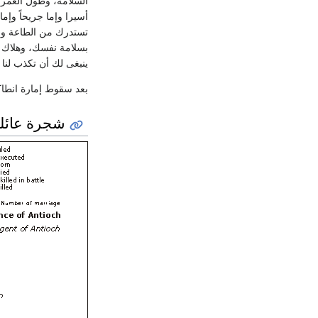
السلامة، وطول العمر ب
أسيرا وإما جريحاً وإم
تستدرك من الطاعة وال
بسلامة نفسك، وهلاك م
ينبغى لك أن تكذب لنا خ
بعد سقوط إمارة انطا
شجرة عائلة 