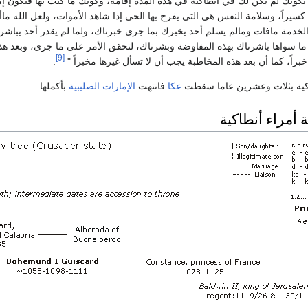
كونك لم يكن لك قي أنطاكية قي هذه المدة إقامة، وكونك ما كنت بها فتكون إما 
ا كسيراً، وسلامة النفس هي التي يفرح بها الحى إذا شاهد الأموات، ولعل الله ماأ
خدمة مافات ومالم يسلم أحد يخبرك بما جرى خبرناك، ولما لم يقدر أحد يباشر
ا سواها باشرناك بهذه المفاوضة وبشرناك، لتحقق الأمر على ما جرى، وبعد هذه ا
[9]
براً، كما أن بعد هذه المخاطبة يجب أن لا تسأل غيرها مخبراً "
.
كية بثلاث وعشرين عاما سقطت
عكا
فانتهت
الإمارات الصليبية
بأكملها.
أمراء أنطاكية