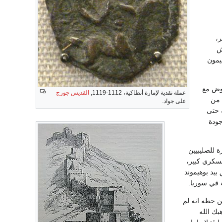
ر،
ش
يمون
اوض مع
عملة نقدية لإمارة أنطاكية، 1112-1119,
القديس جورج
 وتمكن جنوده من
على جواد.
 حتى
جودة
 للصليبيين
عسكري كبير،
 بيد بوهيموند
 قي سوريا.
ن حظه انه لم
بك الله