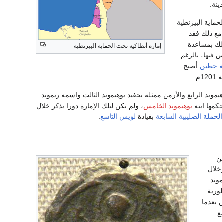
ينة.
سحبت الحماية البيزنطية
مع ذلك فقد
11، وذلك بمساعدة
إمارة أنطاكية تحت الحماية البيزنطية
 فيها، بالرغم
 حطين
أصبح
م.
موند الرابع والأرمن ممثلة بحفيد بوهيموند الثالث واسمه ريموند
بوهيموند الخامس
، ولم تكن لتلك الإمارة دورا يذكر خلال
الحملة الصليبية السابعة
بقيادة
لويس التاسع
.
ين
خلال
126 خضع بوهيموند
طورية
 بعدما
ع