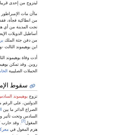
ليتزوج من إحدى قريبات
من انطاكية فجأة، فقد
نجت المدينة من أي 
أساطيل الدويلات الإيط
من دفن جثة الملك
بر
ابن بوهيموند الثالث -و
أدت وفاة بوهيموند الث
روبن. وقد تمكن بوهيموند الرابع من الإنت
الحملات الصليبية
الخا
سقوط الإما
تزوج
بوهيموند الساد
الدولتين، على الرغم م
الصراع الدائر ما بين
ا
السادس وتحت تأثير وا
[7]
المغول
. وقد حارب ك
هزم المغول في
معركة