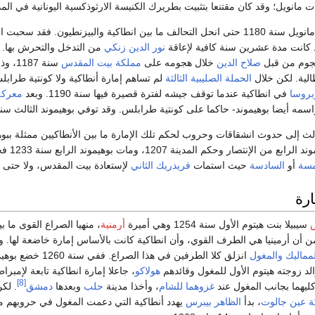
 مانويل؛ وقد كان مقتنعا بتثبيت بطريرك الكنيسة الارثوذكسية اليونانية في المد
ماأن مات الإمبراطور مانويل سنة 1180 حتى انحل التحالف ما بين انطاكية والبيزنطيون. فقد 
 كانت مدة عشرين سنة كافية لإعاقة
نور الدين زنكي
من التدخل والتحرش بها. 
هجوم من قبل
صلاح الدين
خلال هجومه على
مملكة بيت المقدس
سنة 87
الية. لكن خلال
الحملة الصليبية الثالثة
لم تساهم إمارة أنطاكية ولا كونتية طرابلس
بروسا
في انطاكية عندما توقف جيشه لفترة قصيرة فيها سنة 1190. وبعد
معركة
اسمه أيضا بوهيموند- حاكما على كونتية طرابلس. وقد توفي بوهيموند الثالث سنة 1201
الث إلى حدوث انشقاقات وحروب لحكم تلك الإمارة ما بين الأنطاكيين ممثلة ببوهي
صار وحكم المدينة 1207، ومات بوهيموند الرابع سنة 1233 فحكمها ابنه
مسة
أو
السادسة
حيث استمات
فريدريك الثاني
لإستعادة بيت المقدس، ولا حتى
رة
س
سيبيلا بنت هيتوم الأول سنة 1254 وهي أميرة
أرمنية
، منهيا الصراع القوى ما ب
ن أن أرمينيا هي الطرف القوي، وأن انطاكية كانت بالأساس إمارة خاضعة لها. و
لمماليك
والمغول
انزلق كلا الطرفين في هذا الصراع. ففي سنة 0
لد زوجته هيتوم الأول للمغول وقائدهم
هولاكو
، جاعلا إمارة انطاكية تابعة لإمبرا
[8]
ليهما بجانب المغول عند
غزوهما للشام
، وأخذا مدينة
حلب
وبعدها
دمشق
. لكن
 عين جالوت
، بدأ
الظاهر بيبرس
يهدد أنطاكية التي دعمت المغول في حروبهم م