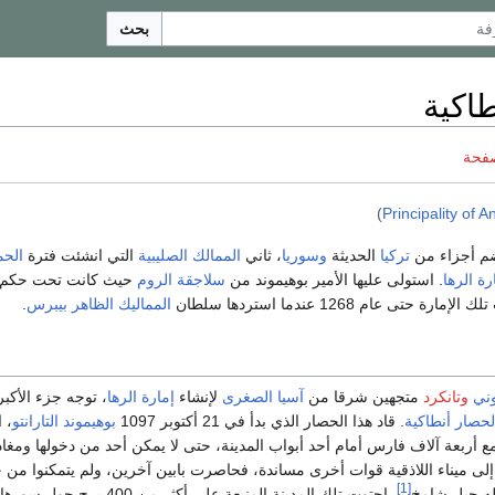
بحث
طاكية
صفحة
)
Principality of A
م أجزاء من
تركيا
الحديثة
وسوريا
، ثاني
الممالك الصليبية
التي انشئت فترة
الحم
رة الرها
. استولى عليها الأمير بوهيموند من
سلاجقة الروم
حيث كانت تحت حكم ا
ارة حتى عام 1268 عندما استردها سلطان
المماليك
الظاهر بيبرس
.
وني
وتانكرد
متجهين شرقا من
آسيا الصغرى
لإنشاء
إمارة الرها
، توجه جزء الأكب
لحصار أنطاكية
. قاد هذا الحصار الذي بدأ في 21 أكتوبر 1097
بوهيموند التارانتو
، 
ع أربعة آلاف فارس أمام أحد أبواب المدينة، حتى لا يمكن أحد من دخولها ومغادر
لى ميناء اللاذقية قوات أخرى مساندة، فحاصرت بابين آخرين، ولم يتمكنوا من 
[1]
طه جبل شامخ
. احتوت تلك المدينة المنيعة على أكثر من 400 برج 