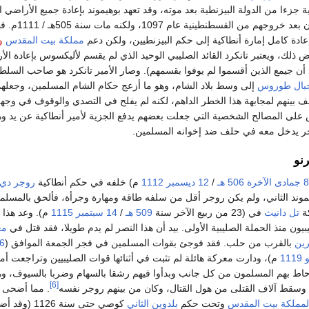
 جزءا من الدولة البيزنطية بعد موته، وقد تعهد بوهيموند بإعادة جميع الأراضي ا
استولى عليها الصليبيون بعد خروجهم من القس
ادة كامل إمارة أنطاكية إلى حكم البيزنطيين، ولكن دعم
مملكة بيت المقدس
و
ذلك، ويعتبر تانكرد القائد الصليبي الوحيد الذي لم يقسم لأليكسوس بإعادة ال
يد أن جيمع الذين أقسموا لم يوفوا بقسمهم). وصار الأمير تانكرد هو صاحب السل
بال طوروس
إلى وسط بلاد الشام، وهو ما أزعج حكام الشام المسلمين، وجعله
ف بينهم لمجابهة هذا الخطر الداهم، لكنه لم يفلح في التصدي والوقوف في وجهه
لى المصالح الشخصية التي جعلت بعضهم يدفع الجزية لأمير أنطاكية عن يد و
ر يدخل معه في حلف ضد إخوانه المسلمين.
نو
8 جمادى الآخرة
506 هـ
/
12 ديسمبر
1112
م) خلفه في حكم أنطاكية
روجر دي 
وند الثاني، ولم يكن روجر أقل من سلفه طاقة ومهارة وجرأة، فألحق بالمسلم
كة
تل دانيث
في (23 من ربيع الآخر سنة
509 هـ
/
14 سبتمبر
1115
م). وعد هذا 
بيون منذ الحملة الصليبية الأولى. بيد أن هذا النصر لم يدم طويلا، فقد قتل في
مع
ين
بالقرب من حلب. فقد فوجئ بقوات المسلمين في فجر الجمعة الموافق (
1119
م)، ودارت معركة هائلة لم تثبت في أثنائها قوات الصليبيين وتراجعت أم
حاط بهم المسلمون من كل جانب وبدأوا فيهم رشقا بالسهام وضربا بالسيوف، و
[6]
 وسقط آلاف القتلى من هول القتال، وكان من بينهم روجر نفسه
. مما أضحى ل
لمملكة بيت المقدس
وتحت حكم
بلدوين الثاني
كوصي حتى سنة 1126 (