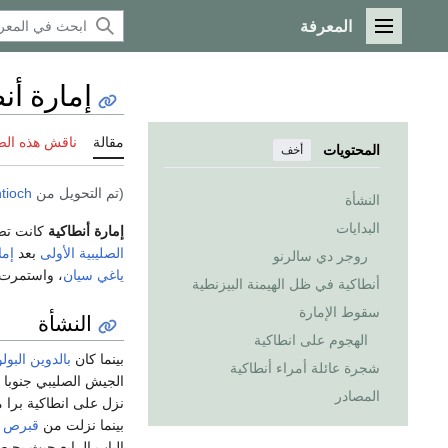
المعرفة
القائمة الرئيسية
إمارة أن
مقالة
ناقش هذه ال
المحتويات
أخف
(تم التحويل من
ntioch
النشأة
البدايات
إمارة أنطاكية
كانت تض
الصليبية الأولى
بعد
إما
روجر دي سالرنو
ياغي سيان
، واستمرت تلك الإم
أنطاكية في ظل الهيمنة البيزنطية
سقوط الإمارة
النشأة
الهجوم على انطاكية
بينما كان
بالدوين البول
شجرة عائلة أمراء أنطاكية
الجيش الصليبي جنوبا
المصادر
نزل على انطاكية برا م
بينما نزلت من
قبرص
إ
الباب الرابع حيث يحي