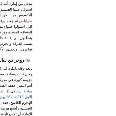
تجعل من إمارة أنطاكية
أليكسوس من تانكرد إع
طرابلس
له جعله يرفض 
التي استولوا عليها (ب
المنطقة الممتدة من
ج
يتطلعون إلى إقامة حل
بسبب الفرقة والحرص ع
صاغرون، وبعضهم الآخ
روجر دي سالر
وبعد وفاة تانكرد في (
وكان تحت وصاية بوهيم
هزيمة كبيرة في معر
أهم انتصار حققه الصلي
ساحة الدم
في
تل عفر
الأول
513 هـ
/
28 يونيو
الهجوم الكاسح، فقد أ
الصليبيون أشنع هزيمة
الإمارة أن تكون تابعة