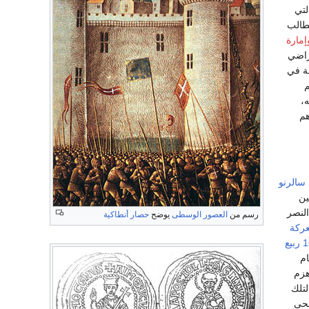
لتي
طنطينية عام 1097، ولكنه مات سنة 505هـ / 1111م. فطالب
إمارة
أراضي
طة في
م
،
هم
سالرنو
ين
النصر
رسم من
العصور الوسطى
يوضح
حصار أنطاكية
ركة
16 ربيع
ام
هزم
تلك
وقد أضحى