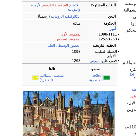
وعندما
اللغات المشتركة
اللاتينية
,
الفرنسية القديمة
,
الأرمنية
واليونانية
لشمالية
الدين
الكاثوليكية الرومانية
(رسمياً)
ي
وا
الحكومة
ملكية
أمير
فيحكم
• 1098-1111
بوهموند الأول
• 1252-1268
بوهموند السادس
الحقبة التاريخية
العصور الوسطى العليا
• الحملة الصليبية
1098
الأولى
• قضى عليها
بيبرس
1268
أفاميا ونزل فيه وأقام
كره
سبقها
تلاها
[5]
.
الخلافة
سلطنة المماليك
الفاطمية
(القاهرة)
ية
بني
بل،
لدوين
بعدما جمع بوهيموند الجيوش الكافية من إيطاليا، اتجه بها صوب بيزنطة محاولا مهاجمتها سنة 501هـ/ 1107م،
دة