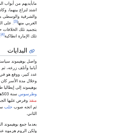
مابأيديهم من أبواب ال
اشتد لنزاع بينهما، وكا
والشرقية والوسطى من 
[3]
الغربي منها
. على ال
بتجميد تلك الخلافات 
[4]
تلك الإمارة انطاكية
.
البدايات
أياما وأتلف زرعه، ثم
عدد كبير، ووقع هو في ال
وخلال مدة الأسر كان ا
بوهيموند إلى إيطاليا طالبا المزيد من الدع
وطرسوس
سنة 503هـ/1109م وأخرج نائب
منقذ
وفرض عليها الجزي
ثم اتجه صوب
حلب
الثاني.
ولكن الروم هزموه عند