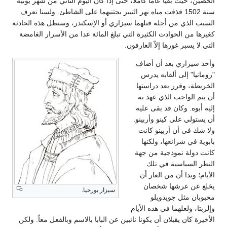
الحصين، حيث بقيا عاماً كاملاً، حتى إذا كان اليوم الثاني من شهر يونيه
سنة 1502 قذفت مياه نهر التيبر بجثتيهما على الشاطئ. ولسنا نعرف
السبب الذي من أجله قتلهما سيزاري أو الإسكندر، وستظل هذه الحادثة
كغيرها من الحوادث الكثيرة التي تبلغ المائة عدا من الأسرار الغامضة
التي لا يسبر غورها إلاّ العارفون.
وأخذ سيزاري بعد أن أضاف
"رومانيا" إلى ألقابه يدرس
الخريطة، وقرر بعد دراستها
أن يتم الواجب الذي عهد به
إليه أبوه. وكان قد بقى عليه
أن يستولي على كينو وأربينو.
ولا شك في أن أربينو كانت
بابوية في شرائعها، ولكنها
كانت دولة نموذجية من جهة
النظر السياسية في تلك
الأيام؛ وبدا أن من العار أن
يخلع عن عرشها شخصان
سيزار بورجيا.
محبوبان مثل جويدويلو
وإلزبتا، ولعلهما في هذه الأيام
الأخيرة كان يقبلان أن يكونا نائبين عن البابا بالاسم وبالفعل معاً. ولكن