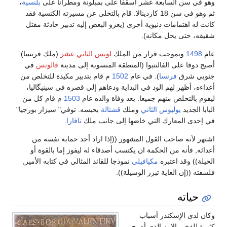
وهو في سن السابعة عشر أسقفا على بمبلونة ومطرانا على
بلنسية
،
ثم وهو في سن 18 كاردينالا. قام بالتخلى عن مسيرته الكنسية فقد
كانت له اهتمامات دنيوية أخرى (يعزو البعض إليه تدبير حادثة مقتل
شقيقه، حتى يحل مكانه).
عام
1498
وبموجب قرار من الملك
لويس الثاني عشر
(ملك فرنسا)
أصبح دوقا على الفالنتيوا (المنطقة المنسوبة إلى مدينة
فالونس
في
جنوبي شرق
فرنسا
). في عام
1502
م قام بتدبير مكيدة للتخلص من
أعداءه، أظهر لهم الود في البداية ودعاهم إلى قصره في سينيگاليا،
ليقوم بالتخلص منهم جميعا. بعد وفاة والده عام
1503
م قام كل من
البابا الجديد
يوليوس الثاني
وملك
قشتالة
بحبسه. توفي" سيزار بورجيا"
في إحدى المعارك التي خاضها إلى جانب ملك
نافارا
.
اشتهر لأنه صاحب القول المشهور ((إذا اراد أحد حماية نفسه من
أعدائه, فأنه من الحكمة ان يكتسب أصدقاء له ليفوز إما بالقوة أو
الحيلة)) وقد اعتبره
مكيافيلي
نموذجا للقائد المثالي في كتابه الأمير,
فلسفته ((إن الغاية تبرر الوسيلة)).
حياته
وكان لدى الإسكندر أسباب
كثيرة للفخر بالابن الذي أصبح