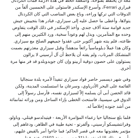
معه أن يحتفظ بفتوحه، واسعفه الحظ في هذه الأزمة فمات الكردنال
فيراري Ferrari، وأسرع الإسكندر فاستولى على الخمسين ألفاً من
الدوقات التي تركها وراءه، وباع بعض المناصب التي كان الكردنال
يتولاها، وأعطى ما حصل عليه إلى سيزاري، فبادر هذا بتجييش جيش
جديد قوامة ستة آلاف جندي. وأخذ الإسكندر في ذلك الوقت يتفاوض
وحده مع المتآمرين، وبذل لهم وعوداً سخية، ورد الكثيرين منهم إلى
طاعته، فلم ينته شهر أكتوبر حتى عقدوا جميعهم الصلح مع سيزاري.
وكان هذا عملاُ دبلوماسياً رائعاً مدهشاً؛ وقبل سيزاري معذرتهم بصمت
المتشكك المرتاب، ولم يفته أن يلاحظ أن آل أرسيني لا يزالون
يستولون على حصون دوقية أربينو وإن كان جويدوبلدو قد فر منها مرة
أخرى.
وفي شهر ديسمبر حاصر قواد سيزاري تنفيذاً لأمره بلدة سنجاليا
القائمة على البحر الأدرياوي، وسرعان ما استسلمت المدينة، ولكن
قائد الحصن أبى أن يسلمه إلاّ لسيزاري نفسه، فأرسل رسولاّ إلى
الدوق في سيسينا، فاستحث الخطى بإزاء الساحل ومن ورائه ثمانمائة
من أشد جنوده إخلاصاً له.
فلما بلغ سنجاليا حيا زعماء المؤامرة الأربعة - فيتيدلدسو فيتلي، وباولو،
وفرانتشيسكو أرسيني، وألفرتو - تحية طيبة في الظاهر، ودعاهم إلى
مؤتمر يعقدونها معه في قصر الحاكم؛ فما جاءوا أمر بالقبض عليهم،
وأمر في تلك الليلة نفسها (31 ديسمبر سنة 1502) بخنق فيتلي