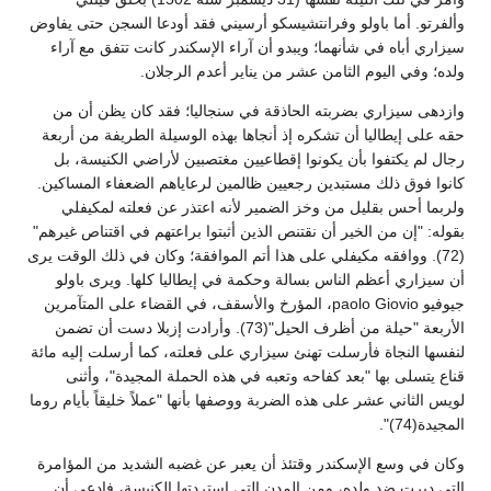
وألفرتو. أما باولو وفرانتشيسكو أرسيني فقد أودعا السجن حتى يفاوض
سيزاري أباه في شأنهما؛ ويبدو أن آراء الإسكندر كانت تتفق مع آراء
ولده؛ وفي اليوم الثامن عشر من يناير أعدم الرجلان.
وازدهى سيزاري بضربته الحاذقة في سنجاليا؛ فقد كان يظن أن من
حقه على إيطاليا أن تشكره إذ أنجاها بهذه الوسيلة الطريفة من أربعة
رجال لم يكتفوا بأن يكونوا إقطاعيين مغتصبين لأراضي الكنيسة، بل
كانوا فوق ذلك مستبدين رجعيين ظالمين لرعاياهم الضعفاء المساكين.
ولربما أحس بقليل من وخز الضمير لأنه اعتذر عن فعلته لمكيفلي
بقوله: "إن من الخير أن نقتنص الذين أثبتوا براعتهم في اقتناص غيرهم"
(72). ووافقه مكيفلي على هذا أتم الموافقة؛ وكان في ذلك الوقت يرى
أن سيزاري أعظم الناس بسالة وحكمة في إيطاليا كلها. ويرى باولو
جيوفيو paolo Giovio، المؤرخ والأسقف، في القضاء على المتآمرين
الأربعة "حيلة من أظرف الحيل"(73). وأرادت إزبلا دست أن تضمن
لنفسها النجاة فأرسلت تهنئ سيزاري على فعلته، كما أرسلت إليه مائة
قناع يتسلى بها "بعد كفاحه وتعبه في هذه الحملة المجيدة"، وأثنى
لويس الثاني عشر على هذه الضربة ووصفها بأنها "عملاً خليقاً بأيام روما
المجيدة(74)".
وكان في وسع الإسكندر وقتئذ أن يعبر عن غضبه الشديد من المؤامرة
التي دبرت ضد ولده، ومن المدن التي استردتها الكنيسة، فادعى أن