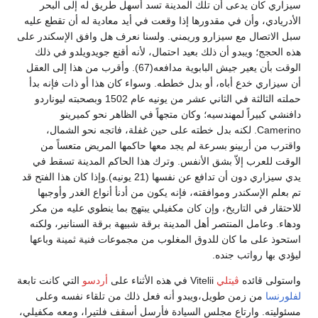
سيزاري كان يدعى أن تلك المدينة تسد أسهل طريق له إلى البحر
الأدريادي، وأن في مقدورها إذا وقعت في أيد معادية له أن تقطع عليه
سبل الاتصال مع سيزارو وريمني. ولسنا نعرف هل وافق الإسكندر على
هذه الحجج؛ ويبدو أن ذلك بعيد احتمال، لأنه أقنع جويدويلدو في ذلك
الوقت بأن يعير جيش البابوية مدافعه(67). وأقرب من هذا إلى العقل
أن سيزاري خدع أباه، أو بدل خططه. وسواء كان هذا أو ذات فإنه بدأ
حملته الثالثة في الثاني عشر من يونيه عام 1502 وبصحبته ليوناردو
دافنشي كبيراً لمهندسيه؛ وكان متجهاً في الظاهر نحو كميرينو
Camerino. لكنه بدل خطته على حين غفلة، فاتجه نحو الشمال،
واقترب من أربينو بسرعة لم يجد معها حاكمها المريض متعساً من
الوقت للعرب إلاّ بشق الأنفس. وترك هذا الحاكم المدينة تسقط في
يدي سيزاري دون أن تدافع عن نفسها (21 يونيه).وإذا كان هذا الفتح قد
تم بعلم الإسكندر وموافقته، فإنه يكون من أدنأ أنواع الغدر وأوجبها
للاحتقار في التاريخ، وإن كان مكفيلي يبتهج بما ينطوي عليه من مكر
ودهاء. وعامل المنتصر أهل المدينة برقة شبيهة برقة السنانير، ولكنه
استحوذ على ما كان للدوق المغلوب من مجموعات فنية ثمينة وباعها
ليؤدي بها رواتب جنده.
واستولى قائده
ڤيتلي
Vitelii في هذه الأثناء على
أردسو
التي كانت تابعة
لفلورنسا
من زمن طويل،ويبدو أنه فعل ذلك من تلقاء نفسه وعلى
مسئوليته. وارتاع مجلس السيادة فأرسل أسقف فلتيرا، ومعه مكفيلي،