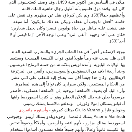
ميلان في السادس من أكتوبر سنة 1499، وقد وصف كستجليوني الذي
كان فيها وقتئذ دوق فلنتينو بأنه أطول رجال حاشية الملك قامة
وأعظمهم جمالاً(58). ولم يكن كبرياؤه يقل عن مظهره. وقد نقش على
خاتمه: "أفعل ما يجب أن تفعله، وليكن بعد ذلك ما يكون". أما سيفه
فقد نقشت عليه مناظر من حياة يوليوس قيصر؛ وكان يحمل شعارين:
فكان على أحد وجهيه: "ألقى النرد" وعلى الوجه الآخر: "إما قيصر أو لا
أحد"(59).
ووجد الإسكندر أخيراً في هذا الشاب الجريء والمحارب السعيد القائد
الذي ظل يبحث عنه زمناً طويلاً ليقود قوات الكنيسة المسلحة ويستعيد
بها الولايات البابوية. وأمده لويس بثلاثمائة من حملة الرماح الفرنسيين،
وجند أربعة آلاف من الغسقونيين والسويسريين، وألفين من المرتزقة
الإيطاليين. وكان هذا جيشاً أقل مما يحتاج إليه للتغلب على اثني عشر
من الحكام المستبدين، ولكن سيزاري كان تواقاً إلى هذه المغامرة.
وأراد البابا أن يضيف الأسلحة الروحية إلى الأسلحة العسكرية، فأصدر
مرسوماً يعلن فيه ذلك الإعلان الخطير وهو أن كترينا اسفوردسا وابنها
أنافيانو يمتلكان إمولا وفورلي - وبندلفو مالاتستا يمتلك ريميني -
وجويليو فارانو Giulio Varano يمتلك كمرينو -
وأستوره مانفردي
Astorre Manfredi يمتلك فائندسا - وجويدويلدو يمتلك أربينو - وجيوفني
اسفوردسا يمتلك بيزارو - لأنهم اغتصبوا أرضين، وأملاكاً وحقوقاً تختص
بها الكنيسة قانوناً وعدلاً، وأنهم جميعاً طغاة مستبدون أساءوا استخدام