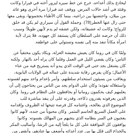
ليخادع بذلك أعداءه، خرج عن خط سيره ليزور أخته في فيرارا وكانت
وقتئذ في أشد حالات المرض. ووقف عند فيرارا مرة أخرى وهو عائد
من ميلان، واحتضنها بين ذراعيه، بينما كان الأطباء يحجمونها، وبقى معها
حتى زال عنها الخطر(78). وجملة القول أن سيزاري لم يكن قد خلق
للزواج؛ وكانت له عشيقاته، ولكن عشقه لم يدم لأيهن طويلاً؛ وسبب
ذلك أن حرصه على السلطان كان يستنفذ كل جهوده، فلا يترك لأية
امرأة مكاناً تنفذ منه إلى نفسه وتستولي على عواطفه.
ولمّا كان في روما كان يعيش معيشة العزلة، ويكاد يكون مختفياً عن
الناس؛ وكان يقضي الليل في العمل وقلما كان يراه أحد بالنهار. ولكنه
كان يشتغل بجد حتى في الوقت الذي يبدو أنه يستريح فيه من عناء
الأعمال؛ وكان يفرض رقابة شديدة على عماله في الولايات البابوية،
ويعاقب من يسيئون استخدام سلطتهم، وأمر بإعدام واحد منهم لقسوته
واستغلاله نفوذه؛ وكان على الدوام يجد من الناس من يحتاجون إلى أن
يعلمهم كيف يحكمون رومانيا أو يحافظون على النظام في روما. وكان
الذين يعرفونه يقدرون ذكاءه، وقدرته على أن ينفذ مباشرة للب
الموضوع الذي يعالجه، واغتنامه كل فرصة تتيحها له الظروف وإقدامه
على العمل السريع الحاسم المثمر. وكان محبوباً من جنده، لأنهم كانوا
يعجبون في السر بنظامه الذي ينجيهم من المهالك بقسوته: وكانوا
يوافقون كل الموافقة على كل ما يلجأ إليه من الرشا، وأساليب المكر
والخداع التي قلل بها من عدد أعدائه وأضعف بها عنادهم، وأنقص من