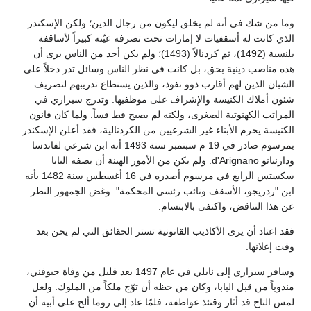
وما من شك في أنه لم يخلق ليكون من رجال الدين؛ ولكن الإسكندر
الذي كانت له أسقفيات لا إمارات تحت تصرفه عيّنه كبيراً لأساقفة
بلنسية (1492)، ثم كردنالاً (1493)؛ ولم يكن أحد من الناس يرى أن
هذه مناصب دينية بحق، بل كانت في نظر الناس وسائل تدر دخلاً على
الشبان الذين لهم أقارب ذوو نفوذ، والذين يستطاع تدريبهم لتصريف
شئون أملاك الكنيسة والإشراف على موظفيها. وتدرج سيزاري في
المراتب الكهنوتية الصغرى، ولكنه لم يصبح قط قساً. ولما كان قانون
الكنيسة يحرم الأبناء غير الشرعيين من الكردنالية، فقد أعلن الإسكندر
بمرسوم صادر في 19 م سبتمبر سنة 1493 أنه ابن شرعي لفاندسا
ودارنيانو d'Arignano. ولم يكن من الأمور الهينة أن يصفه البابا
سكستس الرابع في مرسوم أصدره في 16 أغسطس سنة 1482 بأنه
ابن "ردريجو، الأسقف ونائب رئسي المحكمة". وغض الجمهور النظر
عن هذا التناقض، واكتفى بالابتسام.
فقد اعتاد أن يرى الأكاذيب القانونية تستر الحقائق التي لم يحن بعد
وقت إعلانها.
وسافر سيزاري إلى نابلي في عام 1497 بعد قليل من وفاة جيوفني،
مندوباً من قبل البابا، وكان من حظه أن توّج ملكاً من الملوك. ولعل
لمس التاج قد أثار وقتئذ عواطفه، فلمّا عاد إلى روما ألح على أبيه أن