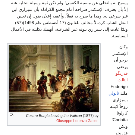
يسمح له بالتخلي عن منصبه الكنسي؛ ولم تكن ثمة وسيلة لتخليه عنه
إلاّ بأن يعترف الإسكندر صراحة أمام مجمع الكرادلة بأن سيزاري ابن
غير شرعي له. وهذا ما صرح به فعلاً، وأعقبه إعلان يقول إن تعيين
النغل الشاب كردنالاً مخالف للقانون (17 أغسطس عام 1498)(57).
ولمّا عادت إلى سيزاري بنوته غير الشرعية، أنهمك بكليته في الأعمال
السياسية.
وكان
الإسكندر
يرجو أن
يرضى
فدريگو
الثالث
Federigo
ملك
ناپولي
بسيزاري
زوجاً لابنته
كارلوتا
Cesare Borgia leaving the Vatican
(1877) by
Carlotta؛
Giuseppe Lorenzo Gatteri
ولكن
فدريجو