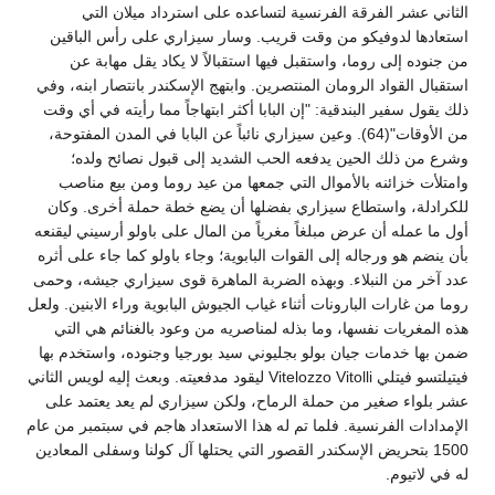
الثاني عشر الفرقة الفرنسية لتساعده على استرداد ميلان التي
استعادها لدوفيكو من وقت قريب. وسار سيزاري على رأس الباقين
من جنوده إلى روما، واستقبل فيها استقبالاً لا يكاد يقل مهابة عن
استقبال القواد الرومان المنتصرين. وابتهج الإسكندر بانتصار ابنه، وفي
ذلك يقول سفير البندقية: "إن البابا أكثر ابتهاجاً مما رأيته في أي وقت
من الأوقات"(64). وعين سيزاري نائباً عن البابا في المدن المفتوحة،
وشرع من ذلك الحين يدفعه الحب الشديد إلى قبول نصائح ولده؛
وامتلأت خزائنه بالأموال التي جمعها من عيد روما ومن بيع مناصب
للكرادلة، واستطاع سيزاري بفضلها أن يضع خطة حملة أخرى. وكان
أول ما عمله أن عرض مبلغاً مغرياً من المال على باولو أرسيني ليقنعه
بأن ينضم هو ورجاله إلى القوات البابوية؛ وجاء باولو كما جاء على أثره
عدد آخر من النبلاء. وبهذه الضربة الماهرة قوى سيزاري جيشه، وحمى
روما من غارات البارونات أثناء غياب الجيوش البابوية وراء الابنين. ولعل
هذه المغريات نفسها، وما بذله لمناصريه من وعود بالغنائم هي التي
ضمن بها خدمات جيان بولو بجليوني سيد بورجيا وجنوده، واستخدم بها
فيتيلتسو فيتلي Vitelozzo Vitolli ليقود مدفعيته. وبعث إليه لويس الثاني
عشر بلواء صغير من حملة الرماح، ولكن سيزاري لم يعد يعتمد على
الإمدادات الفرنسية. فلما تم له هذا الاستعداد هاجم في سبتمبر من عام
1500 بتحريض الإسكندر القصور التي يحتلها آل كولنا وسفلى المعادين
له في لاتيوم.