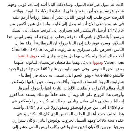
كانت له ميول غير هذه الميول. وساء ذلك البابا أشد إساءة، فولى وجهه
شطر فرنسا يرجو أن يستعينها على استعادة الولايات البابوية. وواتته
الفرصة حين طلب إليه لويس الثاني عشر أن يبطل زواجاً أرغم عليه
في شبابه وادعى الآن أنه لم يصل إلى غايته. ولما حل شهر أكتوبر من
عام 1479 أرسل الإسكندر ابنه سيزاري إلى فرنسا يحمل إلى الملك
مرسوماً بالطلاق ومائتي ألف دوقة يخطب بها زوجة له. وسر لويس هذا
الطلاق، وسره فوق ذلك إذن البابا بزواج آن البريطانية أرملة شارل
الثامن، فعرض على سيزاري يد شارلوت دالبرت Chorlotte'd Albert
أخت ملك نبرة؛ ولم يكتف بهذا بل منح سيزاري لقب
دوق ڤالنتنوا
Valentinois
وديووا
Diois، وهما مقاطعتان فرنسيتان للبابوية عليهما
بعض الحق القانوني. وفي شهر مايو من عام 1499 تزوج الدوق الجديد
ڤالنتينو Valentino - وهو الاسم الذي تسمى به بعدئذ في إيطاليا -
شارلوت الثرية؛ الحسناء، الطيبة؛ وأقامت رومة، حين أبلغها الإسكندر
النبأ، معالم الأفراح، وأطلقت الألعاب النارية ابتهاجاً بزواج أميرها.
وأوجب هذا الزواج على البابوية أن تعقد حلفاً مع ملك يستعد علناً لغزو
إيطاليا ويستولي على ميلان ونابلي. وبذلك لم يكن جرم الإسكندر في
عام 1499 أقل من جرم لودفيكو وسفونارولا في عام 1494. وأفسد
هذا الحلف جميع أعمال الحلف المقدس الذي كان للإسكندر يد في
عقده سنة 1495 ومهد السبيل لحروب يوليوس الثاني. وكان سيزاري
بورجيا من بين الأعيان الذين ساروا في ركاب لويس الثاني عشر إلى