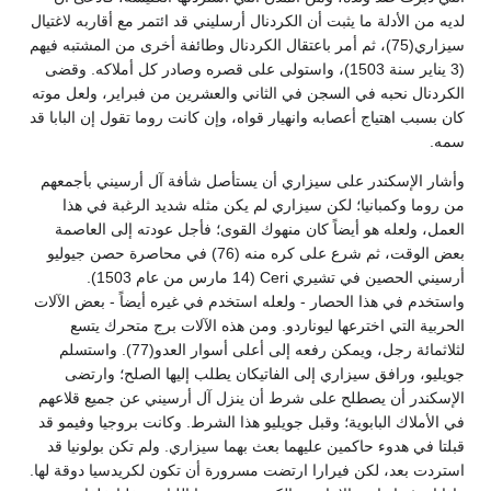
لديه من الأدلة ما يثبت أن الكردنال أرسليني قد ائتمر مع أقاربه لاغتيال
سيزاري(75)، ثم أمر باعتقال الكردنال وطائفة أخرى من المشتبه فيهم
(3 يناير سنة 1503)، واستولى على قصره وصادر كل أملاكه. وقضى
الكردنال نحبه في السجن في الثاني والعشرين من فبراير، ولعل موته
كان بسبب اهتياج أعصابه وانهيار قواه، وإن كانت روما تقول إن البابا قد
سمه.
وأشار الإسكندر على سيزاري أن يستأصل شأفة آل أرسيني بأجمعهم
من روما وكمبانيا؛ لكن سيزاري لم يكن مثله شديد الرغبة في هذا
العمل، ولعله هو أيضاً كان منهوك القوى؛ فأجل عودته إلى العاصمة
بعض الوقت، ثم شرع على كره منه (76) في محاصرة حصن جيوليو
أرسيني الحصين في تشيري Ceri (14 مارس من عام 1503).
واستخدم في هذا الحصار - ولعله استخدم في غيره أيضاً - بعض الآلات
الحربية التي اخترعها ليوناردو. ومن هذه الآلات برج متحرك يتسع
لثلاثمائة رجل، ويمكن رفعه إلى أعلى أسوار العدو(77). واستسلم
جويليو، ورافق سيزاري إلى الفاتيكان يطلب إليها الصلح؛ وارتضى
الإسكندر أن يصطلح على شرط أن ينزل آل أرسيني عن جميع قلاعهم
في الأملاك البابوية؛ وقبل جويليو هذا الشرط. وكانت بروجيا وفيمو قد
قبلتا في هدوء حاكمين عليهما بعث بهما سيزاري. ولم تكن بولونيا قد
استردت بعد، لكن فيرارا ارتضت مسرورة أن تكون لكريدسيا دوقة لها.