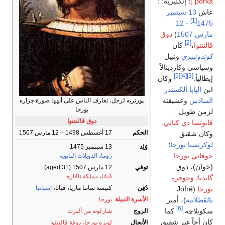
ˈβorxa]
؛ إنگليزية:
؛
عاش
13 سبتمبر
[1]
12
-
1475
مارس
1507
)
دوق
[2]
ڤالنتنوا
،
كان
كوندوتييري
ونبيل
وسياسي وكاردينالاً
[5]
[4]
[3]
إيطالياً.
وكان
ابن
الپاپا ألكسندر
السادس
وعشيقته
پورتريه لرجل، تعارف الناس على أنهها صورة چزاره
بورجا
لزمن طويل
دوق ڤالنتنوا
ڤانوتسا دي كتاني
.
الحكم
17 أغسطس 1498 – 12 مارس 1507
وكان شقيق
لوكرتسيا بورجا
؛
وُلِد
13 سبتمبر 1475
جوڤاني بورجا
روما
،
الدويلات الپاپوية
(خوان)، دوق
توفي
12 مارس 1507
(aged 31)
ڤيانا
،
مملكة ناڤاره
گانديا
؛
وجوفره
دُفِن
كنيسة سانتا ماريا، ڤيانا،
إسپانيا
بورجا
(Jofré
بالقطلانية
)، أمير
الأسرة النبيلة
بورجا
[6]
سكويلاچه.
كما
الزوج
شارلوته من ألبرِت
كان أخاً غير شقيق
الأنجال
لويزه بورجا، دوقة ڤالنتنوا