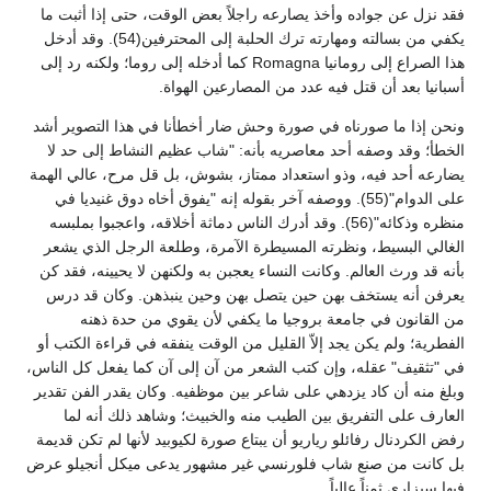
فقد نزل عن جواده وأخذ يصارعه راجلاً بعض الوقت، حتى إذا أثبت ما
يكفي من بسالته ومهارته ترك الحلبة إلى المحترفين(54). وقد أدخل
هذا الصراع إلى رومانيا Romagna كما أدخله إلى روما؛ ولكنه رد إلى
أسبانيا بعد أن قتل فيه عدد من المصارعين الهواة.
ونحن إذا ما صورناه في صورة وحش ضار أخطأنا في هذا التصوير أشد
الخطأ؛ وقد وصفه أحد معاصريه بأنه: "شاب عظيم النشاط إلى حد لا
يضارعه أحد فيه، وذو استعداد ممتاز، بشوش، بل قل مرح، عالي الهمة
على الدوام"(55). ووصفه آخر بقوله إنه "يفوق أخاه دوق غنيديا في
منظره وذكائه"(56). وقد أدرك الناس دماثة أخلاقه، واعجبوا بملبسه
الغالي البسيط، ونظرته المسيطرة الآمرة، وطلعة الرجل الذي يشعر
بأنه قد ورث العالم. وكانت النساء يعجبن به ولكنهن لا يحيينه، فقد كن
يعرفن أنه يستخف بهن حين يتصل بهن وحين ينبذهن. وكان قد درس
من القانون في جامعة بروجيا ما يكفي لأن يقوي من حدة ذهنه
الفطرية؛ ولم يكن يجد إلاّ القليل من الوقت ينفقه في قراءة الكتب أو
في "تثقيف" عقله، وإن كتب الشعر من آن إلى آن كما يفعل كل الناس،
وبلغ منه أن كاد يزدهي على شاعر بين موظفيه. وكان يقدر الفن تقدير
العارف على التفريق بين الطيب منه والخبيث؛ وشاهد ذلك أنه لما
رفض الكردنال رفائلو رياريو أن يبتاع صورة لكيوبيد لأنها لم تكن قديمة
بل كانت من صنع شاب فلورنسي غير مشهور يدعى ميكل أنجيلو عرض
فيها سيزاري ثمناً عالياً.