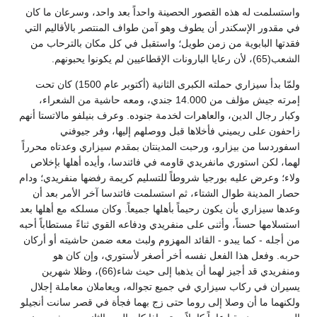
واستسلمت له هذه القصور الحصينة واحداً بعد واحد، وسرعان ما كان
في مقدور الإسكندر أن يطوف وهو آمن طواف المنتصر بالأقاليم التي
فقدتها البابوية من زمن طويل؛ واستقبل في كل مكان بالترحاب من
الشعب(65)، لأن رعايا البارونات الإقطاعيين لم يكونوا يحبونهم.
ولمّا بدأ سيزاري حملته الكبرى الثانية (أكتوبر عام 1500) كان تحت
إمرته جيش مؤلف من 14.000 جندي، ومعه حاشية من الشعراء،
وكبار رجال الدين، والعاهرات لخدمة جنوده. وعرف بنيلفو مالاتستا أنهم
زاحفون على ريميني فأخلاها قبل ووصلهم إليها، وفر جيوفني
اسفوردسا من بيزارو، ورحبت المدينتان بمقدم سيزاري وعدتاه محرراً
لهما، لكن استوري مانفريدي قاومه في فائندسا، وأيده أهلها بإخلاص
ولاء؛ وعرض عليه بورجيا شروطاً للتسليم كريمة رفضها منفريدي؛ ودام
حصار المدينة طوال الشتاء، ثم استسلمت فائندسا آخر الأمر بعد أن
وعدها سيزاري بأن يكون رحيماً بأهلها جميعاً. وكان مسلكه مع أهلها بعد
استسلامها حسناً، وأثنى على منفريدي ودفاعه القوي ثناءً مستطاباً أحبه
من أجله - كما يبدو - القائد المهزوم ولبث معه ضمن حاشيته أو أركان
حربه. وفعل هذا الفعل نفسه أخر أصغر لأستوري، وإن كان هو
ومنفريدي قد أجيز لهما أن يذهبا إلى حيث شاء(66)، وظلا شهرين
يسيران في ركاب سيزاري في جميع تجواله، ويعاملان معاملة إجلال
ولكنهما ما أن وصلا إلى روما حتى زج بهما فجأة في قصر سانت أنجيلو