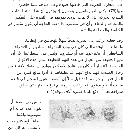
عدد المعارك الحربية التي خاضها جنوده وعدد قتلاهم فيما خاضوه
منها(79). وكان الدبلوماسيون يغصبون إذ يجدون أن هذا القائد الشاب
السريع الحركة الذي لا يهاب الردى يفوقهم في القدرة على التفكير
والمحاجة والدهاء، وأن في مقدوره إذا دعت الحاجة أن يكون مثلهم في
الكياسة والفصاحة والفتنة.
وقد جعلته نزعته إلى السرية هدفاً سهلاً للهجائين في إيطاليا،
وللشائعات الوقحة التي كان في وسع السفراء المعادين أو الأشراف
الساقطين أن يخترعوها عنه أو ينشروها. وليس في استطاعتنا الآن أن
نميز الحقيقة من الخيال في هذه التهم الفظيعة. ومن هذه الأقوال
الواسعة الانتشار أنه كان من عادة الإسكندر وولده أن يعتقلا الأغنياء من
رجال الكنيسة لتهم تذاع عنهم، ثم يطلقاهم إذا أدوا مبالغ كبيرة من
المال فدية أو غرامة. فقد قيل مثلاً إن أسقف تشيوينا سجن في قلعة
سانت أنجيلو بدعوى أنه ارتكب جريمة لم تذع حقيقتها، ثم أطلق
سراحه بعد أن دفع للبابا عشرة آلاف دوقة(81).
وليس في وسعنا أن
نقول أهذه عدالة أم
لصوصية؛ ولكننا
إنصافاً للإسكندر يجب
ألاّ ننسى أنه كان من