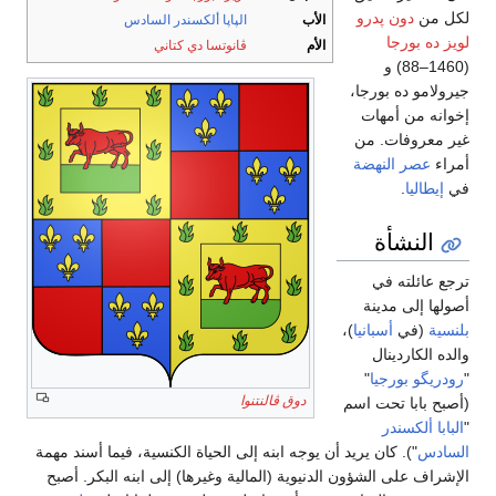
لكل من
دون پدرو
الأب
الپاپا ألكسندر السادس
لويز ده بورجا
الأم
ڤانوتسا دي كتاني
(1460–88) و
جيرولامو ده بورجا،
إخوانه من أمهات
غير معروفات. من
أمراء
عصر النهضة
في
إيطاليا
.
النشأة
ترجع عائلته في
أصولها إلى مدينة
بلنسية
(في
أسبانيا
)،
والده الكاردينال
"
رودريگو بورجيا
"
دوق ڤالنتنوا
(أصبح بابا تحت اسم
"
البابا ألكسندر
السادس
"). كان يريد أن يوجه ابنه إلى الحياة الكنسية، فيما أسند مهمة
الإشراف على الشؤون الدنيوية (المالية وغيرها) إلى ابنه البكر. أصبح