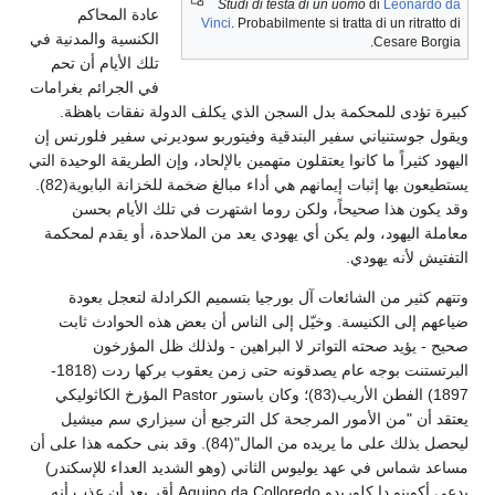
Studi di testa di un uomo
di
Leonardo da
عادة المحاكم
Vinci
. Probabilmente si tratta di un ritratto di
الكنسية والمدنية في
Cesare Borgia.
تلك الأيام أن تحم
في الجرائم بغرامات
كبيرة تؤدى للمحكمة بدل السجن الذي يكلف الدولة نفقات باهظة.
ويقول جوستنياني سفير البندقية وفيتوربو سوديرني سفير فلورنس إن
اليهود كثيراً ما كانوا يعتقلون متهمين بالإلحاد، وإن الطريقة الوحيدة التي
يستطيعون بها إثبات إيمانهم هي أداء مبالغ ضخمة للخزانة البابوية(82).
وقد يكون هذا صحيحاً، ولكن روما اشتهرت في تلك الأيام بحسن
معاملة اليهود، ولم يكن أي يهودي يعد من الملاحدة، أو يقدم لمحكمة
التفتيش لأنه يهودي.
وتتهم كثير من الشائعات آل بورجيا بتسميم الكرادلة لتعجل بعودة
ضياعهم إلى الكنيسة. وخيّل إلى الناس أن بعض هذه الحوادث ثابت
صحيح - يؤيد صحته التواتر لا البراهين - ولذلك ظل المؤرخون
البرتستنت بوجه عام يصدقونه حتى زمن يعقوب بركها ردت (1818-
1897) الفطن الأريب(83)؛ وكان باستور Pastor المؤرخ الكاثوليكي
يعتقد أن "من الأمور المرجحة كل الترجيع أن سيزاري سم ميشيل
ليحصل بذلك على ما يريده من المال"(84). وقد بنى حكمه هذا على أن
مساعد شماس في عهد يوليوس الثاني (وهو الشديد العداء للإسكندر)
يدعى أكوينو دا كلوريدو Aquino da Colloredo أقر بعد أن عذب أنه