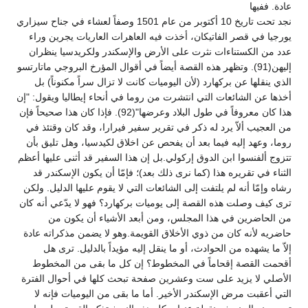
عادة. ففيها
نجد تحت تاريخ 10 أكتوبر من عام 1501 وصفاً لعشاء في جناح سيزاري
يورجيا في قصر الفاتيكان، أخذت فيه العاهرات العاريات يجرين وراء
عدد من الكستناءات نثرت على الأرض والإسكندر ولكريدسيا ينظران
إليهن(91). وتظهر هذه القصة أيضاً في أقوال المؤرخ البروجي ماتارتسو
الذي ينقلها عن بركهارد (لأن اليوميات كانت لا تزال سراً مكنوناً) بل
أخذها عن الشائعات التي انتشرت من روما في أنحاء إيطاليا ويقول: "إن
هذا كان معروفاً في طول البلاد وعرضها"(92). فإذا كان هذا صحيحاً فإن
من العجيب ألاّ يرد له ذكر في تقرير سفير فيرارا، وقد كان وقتئذ في
روما، وعهد إليه فيما بعد أن يفحص عن اخلاق لكيدسيا، وهل تليق بأن
تتزوج ألفنسوا ابن الدوق إركولي.بل إن هذا السفير قد أثنى عليها أعظم
الثناء في تقريره هذا (كما نرى ذلك بعد)؛ فإمّا أن يكون الإسكندر قد
رشاه وإمّا أنه لم يلتفت إلى الشائعات التي لا يقوم عليها الدليل. ولكن
ترى كيف وصلت هذه القصة إلى يوميات بركهارد؟ فهو لا يدّعي أنه كان
من الحاضرين في هذا المجلس، ومن أبعد الأشياء أن يكون من
حاضريه لأنه كان من ذوي الأخلاق القويمة.وهو لا يضمن مذكراته عادة
إلاّ ما يشهده من الحوادث، أو ما ينقل إليه مؤيداً بالدليل. ترى هل
أقحمت القصة إقحاماً في المخطوط؟ إن كل ما بقى من المخطوط
الأصلي لا يزيد على ست وعشرين صفحة تبحث كلها في أحوال الفترة
التي أعقبت مرض الإسكندر الأخير. أما ما بقى من اليوميات فإنه لا