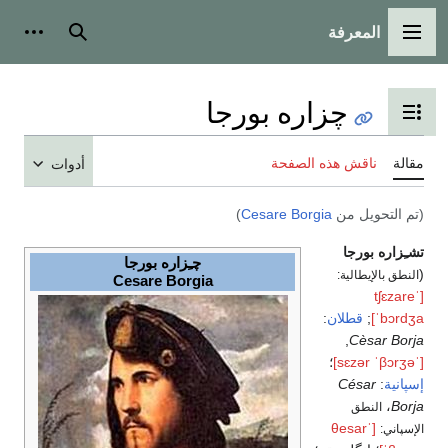
المعرفة
القائمة الرئيسية
بحث
أدوات
چزاره بورجا
تبديل عرض جدول المحتويات
مقالة
ناقش هذه الصفحة
أدوات
(تم التحويل من
Cesare Borgia
)
تشـِزاره بورجا
چـِزاره بورجا
(
النطق بالإيطالية:
Cesare Borgia
[ˈtʃɛzare
ˈbɔrdʒa]
;
قطلان
:
,
Cèsar Borja
[ˈsɛzər ˈβɔrʒə]
؛
إسپانية
:
César
،
Borja
النطق
[ˈθesar
الإسپاني: