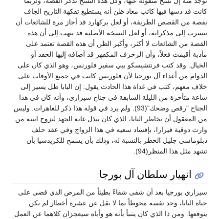
توجد منه إل نسخ منقولة عنها، وكل هذه النسخ تذكر القصة، ولربما
كانت قد دسها فيها كاتب معاد ظن أنه يستطيع تفكهة التاريخ الجاف
بقصة من القصص الطريفة، أو لعل بركهارد قد أجاز مرة للشائعات أن
تتسرب إلى مذكراته، أو لعل النسخة الأصلية قد نبهت إلى أن هذه
القصة من الشائعات لا أكثر، وأكبر الظن أن هذه القصة تعتمد على
مأدبة أقيمت فعلاً، وأن الزخرف المكفهر قد أضافه إليها الحقد أو
الخيال. وقد كتب فرنتشيسكو بيي سفير فلورنس، وهو الذي كان على
الدوام من أعداء آل بورجيا لأن فلورنس كانت في جميع الأوقات على
خلاف معهم، كتب في غداة هذا الحادث يقول: إن البابا ظل يسير إلى
ساعة متأخرة من الليلة السابقة في جناح سيزاري، وأنه كان في هذا
الجناح "رقص وضحك"(93). ولم يرد في قوله هذا ذكر للعاهرات. وليس
من المعقول أن يخاطر البابا، الذي كان يبذل غاية الجهد ليزوج ابنته من
وارث دوقية فيرارا، بإفساد سعيه في هذا الزواج وفي عقد حلف
دبلوماسي جليل الخطر بالنسبة له، وذلك بأن يسمح للكريدسيا بأن
تشهد مثل هذا المنظر(94).
انهيار سلطان آل بورجا
سيزاري بورجيا بعد أن شفى شفاءً بطيئاً من المرض الذي قضى على
حياة البابا، وجد نفسه محوطاً بما لا يقل عن عشرة أخطار لم يكن
يتوقعها. ومن ذا الذي كان يتنبأ بأنه هو وأباه سيعجزان كلاهما عن العمل