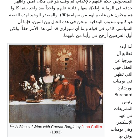
المسجونين حكم عليهم بالإعدام، ثم وقف هو في مكان أمين وأظهر
حذقه في الرماية بإطلاق سهام قاتلة عليهم واحداً بعد واحد بينما كانوا
هم يبحثون عن عاصم لهم من سهامه(90). والمصدر الوحيد لهذه القصة
هو كابيلو مندوب البندقية: ونحن في هذه الحال بين اثنتين، فإما أن
السياسي كاذب في قوله وإما أن سيزاري قد أتى هذا الأمر حقاً، ولكن
أول الفرضين أرجح في رأينا من ثانيهما.
أما أبعد
فظائع آل
بورجيا عن
العقل فهي
التي تظهر
في يوميات
بورشارد
Burchard
رئيس
التشريفات
في عهد
الإسكندر،
A Glass of Wine with Caesar Borgia
by
John Collier
وهي يوميات
(1893)
يوثق بها