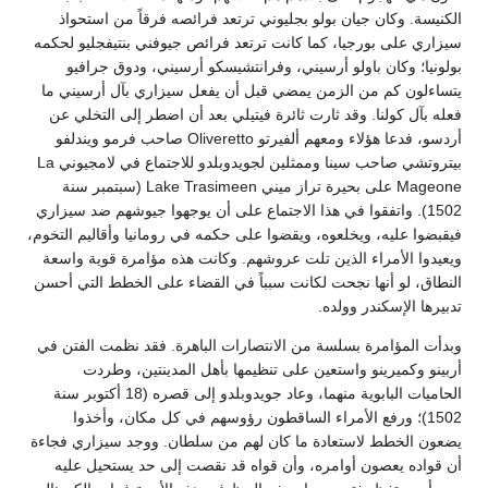
الكنيسة. وكان جيان بولو بجليوني ترتعد فرائصه فرقاً من استحواذ
سيزاري على بورجيا، كما كانت ترتعد فرائص جيوفني بنتيفجليو لحكمه
بولونيا؛ وكان باولو أرسيني، وفرانتشيسكو أرسيني، ودوق جرافيو
يتساءلون كم من الزمن يمضي قبل أن يفعل سيزاري بآل أرسيني ما
فعله بآل كولنا. وقد ثارت ثائرة فيتيلي بعد أن اضطر إلى التخلي عن
أردسو، فدعا هؤلاء ومعهم ألفيرتو Oliveretto صاحب فرمو ويندلفو
بيتروتشي صاحب سينا وممثلين لجويدوبلدو للاجتماع في لامجيوني La
Mageone على بحيرة تراز ميني Lake Trasimeen (سبتمبر سنة
1502). واتفقوا في هذا الاجتماع على أن يوجهوا جيوشهم ضد سيزاري
فيقبضوا عليه، ويخلعوه، ويقضوا على حكمه في رومانيا وأقاليم التخوم،
ويعيدوا الأمراء الذين تلت عروشهم. وكانت هذه مؤامرة قوية واسعة
النطاق، لو أنها نجحت لكانت سبباً في القضاء على الخطط التي أحسن
تدبيرها الإسكندر وولده.
وبدأت المؤامرة بسلسة من الانتصارات الباهرة. فقد نظمت الفتن في
أربينو وكميرينو واستعين على تنظيمها بأهل المدينتين، وطردت
الحاميات البابوية منهما، وعاد جويدوبلدو إلى قصره (18 أكتوبر سنة
1502)؛ ورفع الأمراء الساقطون رؤوسهم في كل مكان، وأخذوا
يضعون الخطط لاستعادة ما كان لهم من سلطان. ووجد سيزاري فجاءة
أن قواده يعصون أوامره، وأن قواه قد نقصت إلى حد يستحيل عليه