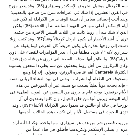
سم الكردنال ميشيل بتحريض الإسكندر وسيزاري(85). وقد يعذر مؤرخ
في القرن العشرين إذا شك في اعترافات تنتزع من صاحبها بالتعذيب؛
ولقد أثبت إحصائي مغامر أن نسبة الوفيات بين الكرادلة لم تكن في
أيام الإسكندر أعلى منها في العهود السابقة له أو اللاحقة(86)؛ ولكن
الذي لا شك فيه أن روما كانت في الثلاث السنين الأخيرة من حكمه
ترى أن أشد الأخطار أن يكون الرجل كردنالاً وغنياً(87). وقد كتبت إزبلا
دست إلى زوجها تحذره بأن يكون حريصاً كل الحرص فيما يقوله عن
سيزاري لأنه " لا يتردد مطلقاً في أن يدبر المؤامرات للقضاء على ذوي
قرباه"(88). والظاهر أنها صدقت القصة التي تروى عن قتله دوق غنديا.
وكان الثرثارون من أهل روما يتحدثون عن سم بطيء المفعول يسمونه
الكنتريلا Cantarela أهم عناصره الزرنيخ، ويقولون إنه إذا وضع
مسحوقه في الطعام أو الشراب - وحتى في نبيذ العشاء الرباني نفسه
- فإنه يحدث موتاً بطيئاً يصعب تبع سببه. غير أن المؤرخين في هذه
الأيام يرفضون بوجه عام ما يروى من القصص عن الموت البطيء في
أيام النهضة ويرون أنها من خلق الخيال، وإن كانوا يعتقدون أن آل
بورجيا في حالة أو حالتين قد سموا بعض الكرادلة الأغنياء"(89) . وقد
تؤدى البحوث في مستقبل الأيام إلى تكذيب هذه الحالات بأجمعها.
ورويت قصص شر من هذه عن سيزاري. منها واحدة تؤكد لنا أنه أراد
مرة أن يسلي الإسكندر ولكريدسيا فأطلق في فناء عدداً من