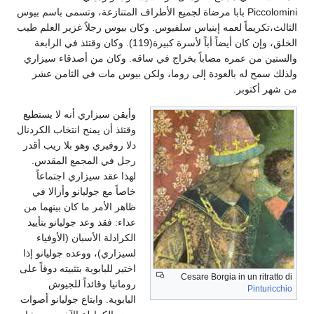
Piccolomini بابا مرضاة لجميع الأطراف المتنازعة، وتسمى باسم بيوس
الثالث،تكريماً لعمه إبنياس سلفيوس. وكان بيوس رجلاً غزير العلم طيب
الخلق، وإن كان أيضاً أباً لأسرة كبيرة(119). وكان وقتئذ في الرابعة
والستين من عمره مصاباً بخراج في ساقه. وكان من أصدقاء سيزاري
ولذلك سمح له بالعودة إلى روما، ولكن بيوس مات في الثامن عشر
من شهر أكتوبر.
وأيقن سيزاري أنه لا يستطيع
وقتئذ أن يمنح انتخاب الكردنال
دلا روفيري وهو بلا ريب أقدر
رجل في المجمع المقدس.
لهذا عقد سيزاري اجتماعاً
خاصاً مع جوليانو وأزالا في
ظاهر الأمر ما كان بينهما من
عداء: فقد وعد جوليانو بتأييد
الكرادلة الأسبان (الأوفياء
لسيزاري)، ووعده جوليانو إذا
اختير للبابوية بتثبيته دوقاً على
Cesare Borgia in un ritratto di
رومانيا وقائداً للجيوش
Pinturicchio
البابوية. وابتاع جوليانو أصوات