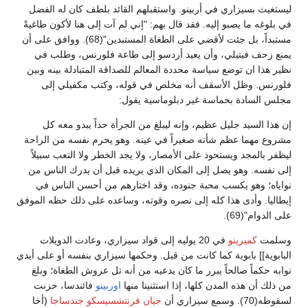
ليستغيث بسيزاري في أربينو. واستقبلهم القائد بلطف كان له الفضل
في بلوغه ما يصبو إليه. فقد قال بهم: "إني لم آت إلى هنا لأكون طاغيةً
مستبداً، بل جئت لأقضي على الطغاة المستبدين"(68). ووافق على أن
يمنع زحف فيتيلي، وأن يعيد أردسو إلى طاعة فلورنس، وطلب في
نظير هذا ان توضع سياسة محددة المعالم للصداقة المتبادلة بينه وبين
فلورنس. وظل الأسقف أنه مخلص في قوله، وكتب مكفيلي إلى
مجلس السادة بحماسة غير دبلوماسية يقول:
إن هذا السيد جليل عظيم، وإنه ليبلغ من الجرأة حداً يبدو معه كل
مشروع مهما عظم شأنه صغيراً في عينه. وهو يحرم نفسه من الراحة
ليظفر بالمجد ويستحوذ على الأمصار، ولا يجد الخطر ولا التعب سبيلاً
إلى نفسه. وهو يصل إلى المكان الذي يريده قبل أن يدرك الناس من
نواياه؛ وهو يكسب محبة جنوده، وقد اختارهم من أحسن الناس في
إيطاليا. وأدى هذا كله إلى نصره وقوته، وساعده على ذلك حظه الموفق
على الدوام"(69).
وسلمت
كميرينو
في 20 يوليه إلى قواد سيزاري، وعادت الدويلات
البابوية]] بابوية كما كانت من قبل. وحكمها سيزاري بنفسه أو على أيدي
نوابه حكماً صالحاً يبرر ما كان يدعيه من أنه تل عروش الطغاة؛ وبلغ
من ذلك أن هذه المدن كلها، إذا استثنينا منها
اوربينو
فائندسا، حزنت
لسقوطه(70). وسمع سيزاري أن
جيان فرنتشسيسكو جندساجا
(أخا