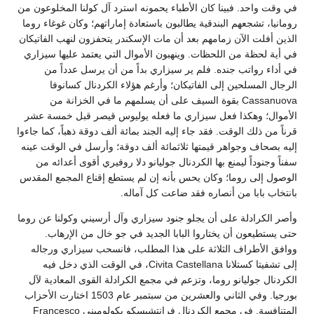
في وقت واحد. فبينا كان الأطباء يحمونه استرد آل كولنا المخلوعون من
رومانيا، تشجعهم البندقية يطالبون باستعادة إماراتهم؛ وكان غوغاء روما
الذين أفلت الآن زمامهم بعد أن مات الإسكندر يتحفزون لنهب الفاتيكان
في أية لحظة من اللحظات. وينهبون الأموال التي يعتمد عليها سيزاري
في أداء رواتب جنده. فلم ير سيزاري بداً من أن يرسل عدداً من
الرجال المسلحين إلى الفاتيكان؛ وأرغم هؤلاء الكردنال كسانوفا
Cassanuova بقوة السيف على أن يسلمهم ما في الخزانة من
الأموال؛ وهكذا فعل سيزاري ما فعله يوليوس قيصر قبل خمسة عشر
قرناً من ذلك الوقت. فقد جاء إليه الجند بمائة ألف دوقة ذهباً، كما جاءوا
إليه بصحاف وجواهر قيمتها ثلاثمائة ألف دوقة؛ وأرسل في الوقت عينه
سفناً وجنوداً ليمنع بها الكردنال جوليانو دلا روفيري أقوى أعدائه من
الوصول إلى روما؛ وكان يحس بأنه إن لم يستطع إقناع المجمع المقدس
بانتخاب بابا من أنصاره فقد ضاعت كل آماله.
وأصر الكرادلة على أن يجلو جنود سيزاري وآل أرسيني وكولنا عن روما
حتى يستطيعون أن يختاروا البابا الجديد في جو خال من الإرهاب.
ووافق الأطراف الثلاثة على هذا المطلب، فانسحب سيزاري ورجاله
إلى تشفيتا كستلانا Civita Castellana، في الوقت الذي دخل فيه
الكردنال جوليانو روما، وتزعم في مجمع الكرادلة القوى المعادية لآل
بورجيا. وفي الثاني والعشرين من سبتمبر عام 1503 اختارت الأحزاب
المتنافسة. في مجمع الكردنال فرانتشيسكو بكولوميني Francesco