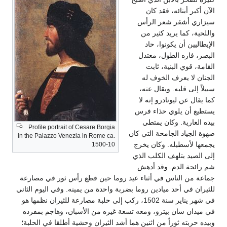
الآن أكبر أبنائه، فقد كان
سيزاري أشقر شعر الرأس
واللحية، كما يريد كثير من
الإيطاليين أن يكونوا، حاد
البصر، فاره الطول، معتدل
القامة، قوي البنية، ثابت
الجنان لا يعرف الخوف له
سبيلاً إلى قلبه. ويقال عنه،
كما يقال عن ليونادرو إنه لا
يستطيع أن يلوي حذاء فرس
بيده العارية. وكان يمتطي
Profile portrait of Cesare Borgia
صهوة الجياد الجامحة التي كان
in the Palazzo Venezia in Rome ca.
يجمعها لأسطبله. وكان يخرج
1500-10
إلى الصيد بتلهف الكلب الذي
شم رائحة الدم. وقد أدهش
جماعة من الناس في أثناء عيد روما حين قطع رأس ثور في مصارعة
للثيران في أحد ميادين روما بضربة واحدة من يمينه. وفي اليوم الثاني
في شهر يناير سنة 1502، ركب إلى حلبة مصارعة للثيران نظمها هو
في ميدان سان بيترو، ومعه تسعة غيره من الأسبان، وهاجم بمفرده
وبيده حربته ثوراً من اثنين هما أشد الثيران وحشية أطلقا في الحلبة؛