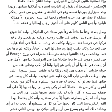
وإذا استثنينا هاتين الإمارتين الكبيرتين - وهما اللتان شغلتا خلفاء
الإسكندر - استطعنا أن نقول إن البابوية استردت أملاكها بتمامها، وبهذا
وجد سيزاري بورجيا نفسه وهو في الثامنة والعشرين من عمره يحكم
مملكة لا يضارعها من حيث اتساع رقعتها في شبه الجزيرة إلاّ مملكة
نابلي؛ وأجمع الناس كلهم على أنه أقوى رجال إيطاليا وأعلاهم شأناً.
وظل بعدئذ وقتاً ما هادئاً هدوءاً غير معتاد في الفاتيكان. ولقد كنا نتوقع
أن يرسل في ذلك الوقت في طلب زوجته، ولكنه لم يفعل. وكان قد
تركها في فرنسا عند اسرتها، وكانت قد ولدت له طفلاً في أثناء غيابه
في الحرب؛ وكان يكتب إليها ويرسل لها الهدايا أحياناً، ولكنه لم يرها بعد
قط. وعاشت دوقة فالنتنوا عيشة متوسطة منعزلة في بورج Bourge أو
في قصر لاموت في La Motte feuilly في الدوفينيه؛ يداعبها الأمل في
أن يبعث في طلبها أو أن يأتي هو إليها.ولمّا أن نكب وتخلى عنه من
حوله حاولت أن تذهب هي إليه، ولمّا مات علقت الستر السوداء على
بيتها، وظلت تلبس ثياب الحزن عليه حتى توفيت. ولعله كان يبعث في
طلبها فيما بعد لو أنه أتيحت له فترة من السلم دامت أكثر من بضعة
أشهر، وأكثر من هذا احتمالاً أنه لم يكن ينظر إلى زواجه بها إلاّ على أنه
صفقة سياسية لا أكثر، وأنه لم يكن يشعر نحوها بشيء من الحنان.
ويبدو أنه لم يكن بفطرته حنوناً إلاّ بقدر معتدل، وأنه كان يحتفظ بهذا
القدر للكريدسيا التي كان يحبها حباً هو كل ما يستطيع أن يحب به امرأة.
وشاهد ذلك أنه وهو يسرع من أربينو إلى ميلان مع لويس الثاني عشر