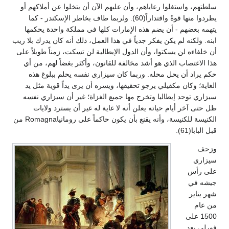
سلطتهم، واستغلوا رعاياهم، وأن عليهم الآن أن يتخلوا عن أملاكهم أو
يطردوا منها قوةً واقتداراً(60). ولربما طاف بخاطر الإسكندر - كما
يتهمه بعضهم - أن يضم هذه الإمارات كلها في مملكة واحدة يحكمها
ابنه. ولكنه لم يكن يفكر جدياً في هذا العمل، ذلك أنه كان يدرك بلا ريب
أن خلفاءه لن يسكتوا، وأن الدول الإيطالية لن تسكت، زمناً طويلاً على
هذا الاغتصاب الذي هو أشد مخالفة للقانون، وأكثر بغضاً لهم، من أي
حكم يراد أن يحل محله. وربما كان سيزاري نفسه يحلم ببلوغ هذه
الغاية؛ وكان مكفيلي يرجو تحقيقها، ويسره أن يرى يداً قوية مثل يد
سيزاري توحد إيطاليا وتخرج مها جميع الغزاة؛ غير أن سيزاري نفسه
ظل حتى آخر أيام حياته يعلن أنه لا غاية له غير أن يسترد ولايات
الكنيسة للكنيسة، وأنه يقنع بأن يكون حاكماً على رومانياRomagna من
قبل البابا(61).
وزحف
سيزاري
على رأس
جيشه في
شهر يناير
من عام
1500 على
فورلي بعد