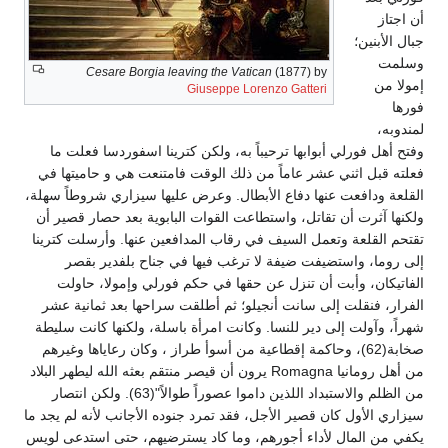
أن اجتاز
جبال الأبنين؛
وسلمت
Cesare Borgia leaving the Vatican
(1877) by
إمولا من
Giuseppe Lorenzo Gatteri
فورها
لمندوبه،
وفتح أهل فورلي أبوابها ترحيباً به، ولكن كترينا اسفوردسا فعلت ما
فعلته قبل اثني عشر عاماً من ذلك الوقت فامتنعت هي و حاميتها في
القلعة ودافعت عنها دفاع الأبطال. وعرض عليها سيزاري شروطاً سهلة،
ولكنها آثرت أن تقاتل، واستطاعت القوات البابوية بعد حصار قصير أن
تقتحم القلعة وتعمل السيف في رقاب المدافعين عنها. وأرسلت كترينا
إلى روما، واستضيفت ضيفة لا ترغب فيها في جناح بلفدير بقصر
الفاتيكان، وأبت أن تنزل عن حقها في حكم فورلي وإمولا، حاولت
الفرار، فنقلت إلى سانت أنجيلو؛ ثم أطلقت سراحها بعد ثمانية عشر
شهراً، وآولت إلى دير للنسا. وكانت امرأة باسلة، ولكنها كانت سليطة
صخابة(62)، وحاكمة إقطاعية من أسوأ طراز ، وكان رعاياها وغيرهم
من أهل رومانيا Romagna يرون أن قيصر منتقم بعثه الله ليطهر البلاد
من الظلم والاستبداد اللذين داموا عصوراً طوالاً"(63). ولكن انتصار
سيزاري الأول كان قصير الأجل، فقد تمرد جنوده الأجانب لأنه لم يجد ما
يكفي من المال لأداء أجورهم، وما كاد يسترضيهم، حتى استدعى لويس