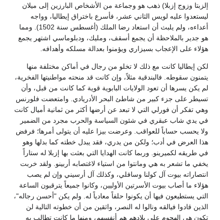
إلزبتا وزوج إزبلا) ذهب هو وجماعة من الأشخاص البارزين إلى ميلان
ليستعدوا عليه لويس الثاني عشر، فأسرع باختراق إيطاليا، وواجه
أعداءه، ولم يلبث أن استعاد رضا الملك (أغسطس سنة 1502). ومما
هو جدير بالملاحظة أن يجمع أسقف، ومليك، ودبلوماسي اشتهر يجمع
هؤلاء على الإعجاب بسيزاري ويؤمنوا بعدالة مسلكه وأهدافه.
لكن إيطاليا كانت مع ذلك لا تخلو من رجال في أماكن مختلفة منها
يتمنون سقوطه. فالبندقية مثلاً، وإن كانت قد منحته مواطنيتها الفخرية،
لم يكن يسرها أن تعود الولايات البابوية قوية كما كانت من قبل، وأن
تسيطر على جزء كبير من شاطئ البحر الأدريادي. وامتعضت فلورنس
وهي تفكر أن فورلي التي لا تبعد عن أرضها أكثر من ثمانية أميال كانت
في يدي شاب عبقري في شئون السياسة والحرب مجرد من الضمير
ولا يحسب حساباً للعواقب. وعرضت بيزا عليه أن يتولى أمرها؛ فرفض
هذا العرض في أدب؛ ولكن من يدري، فقد يبدل خطته كما بدلها وهو
في طريقه لكميرينو. وربما كانت الهدايا التي بعثت بها إزبلا له ستاراً
يخفي ما تشعر به هي ومانتوا من استياء لاغتصابه أربينو. ولقد خربت
انتصاراته بيوت آل كولنا وسافلي، وكذلك آل أرسيني وإن لم يصب
هؤلاء ما أصاب بيوت الأسرتين الأوليين، وكانوا جميعاً يترقبون الساعة
التي يستطيعون فيها أن يكونوا حلفاً معادياً له. ولم يكن "أحسن رجاله"،
الذين قادوا فيالقه ونالوا له النصر، واثقين من أن خطوته التالية لن
تكون هي الهجوم على بلادهم هم أنفسهم، ومنها ما كانت تطالب به