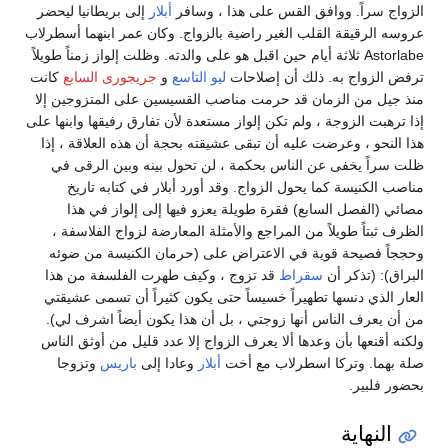
الزواج سراً. ووافق القس على هذا ، وسافر
أبلار
إلى بريطانيا ليحضر
عروسه الرقيقة القلب الغير راضية بالزواج. وكان عمر ابنهما أسطرلاب
Astorlabe ثلاثة أيام حين اقبل هو على والدته. وظلت إلواز زمناً طويلاً
ترفض الزواج به. ذلك أن إصلاحات
ليو التاسع
و
جريجورى السابع
كانت
منذ جيل من الزمان قد حرمت مناصب القسيسين على المتزوجين إلا
إذا ترهبت الزوجة ، ولم تكن إلواز مستعدة لأن تفارق رفيقها وابنها على
هذا النحو ، وعرضت عليه أن تبقى عشيقته بحجة أن هذه العلاقة ، إذا
ظلت سراً يخفى عن الناس بحكمة ، لن تحول بينه وبين الرقى في
مناصب الكنيسة كما يحول الزواج. وقد أورد أبلار في كتابه تاريخ
مصائي (الفصل السابع) فقرة طويلة يعزو فيها إلى إلواز في هذا
الظرف ثبتاً طويلاً من المراجع والأمثلة المعارضة لزواج الفلاسفة ،
وحججاً فصيحة قوية في الاعتراض على (حرمان الكنيسة من ضوئه
البراق): (تذكر أن
سقراط
قد تزوج ، وكيف طهرت الفلسفة من هذا
العار الذي دنسها تطهيراً خسيساً حتى يكون كثيراً أن تسمى عشيقتي
من أن يعرف الناس أنها زوجتي ، بل أن هذا يكون أيضاً اشرف لي).
ولكنه أقنعها بأن وعدها ألا يعرف الزواج إلا عدد قليل من أوثق الناس
صلة بهما. وتركا اسطرلاب مع أخت
أبلار
وعادا إلى
باريس
وتزوجا
بحضور فلبير.
النهاية