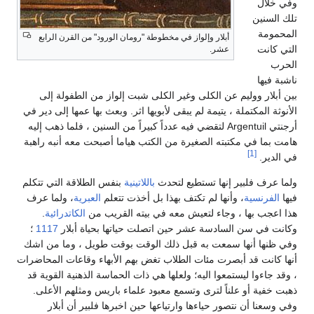
وفي خلال
تلك السنين
المحمومة
أبلار وإلواز في مخطوطة "رومان الورود" من القرن الرابع
التي كانت
عشر.
الحرب
ناشبة فيها
بين أبلار ووليم عن الكلى وغير الكلى شبت إلواز من الطفولة إلى
الأنوثة المكتملة ، يتيمة لم يبقى لأبويها اثر. وبعث بها عمها إلى دير في
أرجنتي Argentuil لتقضي فيه عدداً كبيراً من السنين ، فلما ذهب إليه
هامت بما في مكتبته الصغيرة من الكتب هياما أصبحت معه أنبه راهبة
[1]
في الدير.
ولما عرف فلبير إنها تستطيع لتحدث
باللاتينية
بنفس الطلاقة التي تتكلم
فيها
الفرنسية
، وأنها لم تكتف بهذا بل أخذت تتعلم
العبرية
، ولما عرف
هذا اعجب بها ، وجاء لتعيش معه في بيته القريب من
الكاتدرائية
.
وكانت في سن السادسة عشر حين اتصلت حياتها بحياة أبلار
1117
؛
وفي ظنها أنها سمعت به قبل ذلك الوقت بوقت طويل ، وما من اشك
أنها كانت قد أبصرت مئات الطلاب تغض بهم الأبهاء وقاعات المحاضرات
، وقد جاءوا ليستمعوا اليه؛ ولعلها هي ذات الحماسة الذهنية القوية قد
ذهبت خفية أو علناً لترى وتسمع معبود علماء باريس ومثلهم الأعلى.
وفي وسعنا أن نتصور حياءها وارتياعها حين اخبرها فلبير أن أبلار