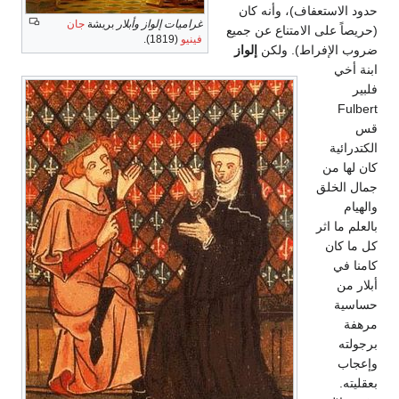
حدود الاستعفاف)، وأنه كان
غراميات إلواز وأبلار
بريشة
جان
(حريصاً على الامتناع عن جميع
فينيو
(1819).
ضروب الإفراط). ولكن
إلواز
ابنة أخي
فلبير
Fulbert
قس
الكتدرائية
كان لها من
جمال الخلق
والهيام
بالعلم ما اثر
كل ما كان
كامنا في
أبلار من
حساسية
مرهفة
برجولته
وإعجاب
بعقليته.