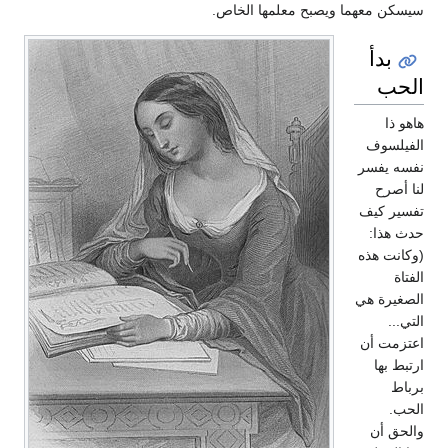
سيسكن معهما ويصبح معلمها الخاص.
بدأ
الحب
هاهو ذا
الفيلسوف
نفسه يفسر
لنا أصرح
تفسير كيف
حدث هذا:
(وكانت هذه
الفتاة
الصغيرة هي
التي...
اعتزمت أن
ارتبط بها
برباط
الحب.
والحق أن