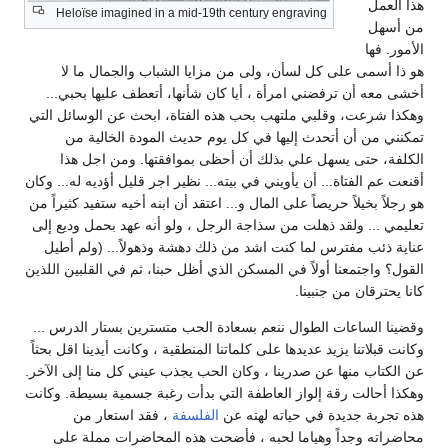
هذا العمل
Heloïse imagined in a mid-19th century engraving
من أسهل
الأمور. فها
هو ذا أسمى على كل لسأن، ولى من مزايا الشباب والجمال ما لا
أخشى معه أن ترفضني امرأة ، أيا كان شأنها، أتعطف عليها بحبي...
وهكذا شرعت، وقلبي ملتهب بحب هذه الفتاة، ابحث عن الوسائل التي
تمكنني من أن أتحدث إليها في كل يوم حديث المودة الخالية من
الكلفة، حتى يسهل علي بذلك أن أحظى بموافقتها. ومن اجل هذا
أقنعت عم الفتاة... أن يأويني في بيته... نظير اجر قليل أؤديه له... وكان
هو رجلاً بخيلاً حريصاً على المال و... اعتقد أن ابنه أخيه ستفيد كثيراً من
تعليمي ... ولقد ذهلت من سذاجة الرجل ، ولو أنه عهد بحمل وديع إلى
عناية ذئب مفترس لما كنت اشد من ذلك دهشة وذهولاً... (ولم أطيل
القول؟ واجتمعنا أولاً في المسكن الذي أظل حبنا، ثم في القلبين اللذين
كانا يحترقان من جنبينا.
وقضينا الساعات الطوال ننعم بسعادة الحب متسترين بستار الدرس ...
وكانت قبلاتنا يزيد عديدها على كلماتنا المنطقية ، وكانت أيدينا اقل بحثاً
عن الكتاب منها عن صدرينا ، وكان الحب يجذب عيني كل منا إلى الآخر.
وهكذا أحالت رقة إلواز العاطفة التي بدأت رغبة جسمية بسيطة. وكانت
هذه تجربة جديدة في حياته لهته عن
الفلسفة
، فقد استعار من
محاضراته وجداً وهياما لحبه ، فأضحت هذه المحاضرات مملة على