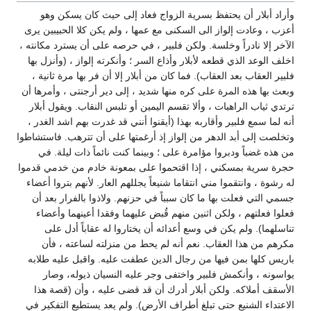
وأراد أبلار أن يحتفظ بسرية الزواج فعاد إلى حيث كان يسكن وهو
أعزب ، وعادت إلواز الى السكنى مع عمها ، ولم يكن كلا الحبيبين يرى
الآخر إلا نادراً وخلسة. ولكن فلبير ، في حرصه على أن يسترد مكانته ،
اخلف الوعد الذي قطعه لأبلار وأذاع السر ؛ وأنكرته إلواز ، (وأنزل بها
فلبير العقاب بعد العقاب). فما كان من أبلار إلا أن فر بها مرة ثانية ،
وبعث بها هذه المرة على كره منها شديد ، إلى دير أرجنتى ، وأمرها أن
ترتدي ثياب الراهبات ، وألا تقسم اليمين أو تلبس النقاب. ويقول أبلار
أنه لما سمع فلبير وأقاربه بهذا (أيقنوا أنني قد غدرت بهم اشد الغدر ،
وتخلصت إلى أبد الدهر من إلواز إذ أرغمتها على أن تترهب. فاستشاطوا
من هذه غضباً ودبروا مؤامرة على ؛ وبينما كنت نائماً ذات ليلة. في
حجرة سرية بمسكني ، إذا اقتحموا على بمعونة خادم من خدمي قدموا
له رشوة ، وانتقموا مني انتقاما شنيعاً يجللهم العار. لأنهم بتروا أعضاء
جسمي التي فعلت بها ما كان سبباً في حزنهم. ولاذوا بالفرار بعد أن
فعلوا فعلتهم ، ولكن اثنين منهم قُبض عليهما وفقدا أعينهما وأعضاء
تناسلهما). ولم يكن في وسع أعدائه أن يختاروا له عقاباً أدل على
مكرهم من هذا العقاب. نعم أنه لم يحط من منزلته لساعته ، فأن
باريس كلها بمن فيها من رجال الدين عطفت عليه. واقبل عليه طلابه
يواسونه ، وأنكمش فلبير واختفى وجر عليه النسيان ذيوله، وصار
الأسقف أملاكه. ولكن أبلار أدرك أن قد قضى عليه ، وأن (قصة هذا
الاعتداء الشنيع حتى تبلغ أطراف الأرض). ولم يعد يستطيع التفكير في