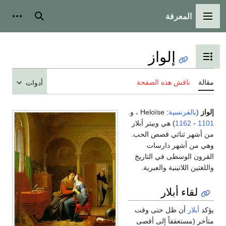
المعرفة
القائمة الرئيسية
بحث
أدوات
إلواز
تبديل عرض جدول المحتويات
مقالة
ناقش هذه الصفحة
أدوات
إلواز
(
بالفرنسية
: Heloïse ، و.
1101
-
1162
) هي وبيتر أبلار
من أشهر ثنائي قصص الحب.
وهي من أشهر دارسات
القرون الوسطى في التاريخ
واللغتين اللاتينية والعبرية.
لقاء أبلار
يؤكد
أبلار
أن ظل حتى وقت
متأخر (مستعففاً إلى أقصى