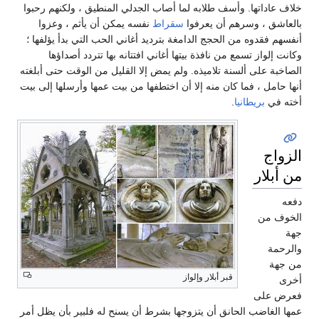
خلاف عاداتها. وأسف طلابه لما أصاب الجدلي المنطيق ، ولكنهم رحبوا
بالعاشق ، وسرهم أن يعرفوا
سقراط
نفسه يمكن أن يأثم ، وعزوا
أنفسهم فقدوه من الحجج الدامغة بترديد أغاني الحب التي بدأ يؤلفها ؛
وكانت إلواز تسمع من نافذة بيتها أغاني افتتانه بها تتردد أصداؤها
الصاخبة على ألسنة تلاميذه. ولم يمض إلا القليل من الوقت حتى أبلغته
أنها حامل ، فما كان منه إلا أن اختطفها من بيت عمها وأرسلها إلى بيت
أخته في
بريطانيا
.
الزواج
من أبلار
دفعه
الخوف من
جهة
والرحمة
من جهة
قبر أبلار وإلواز
أخرى
فعرض على
عمها الغاضب الحانق أن يتزوجها بشرط أن يسنح له فلبير بأن يظل أمر