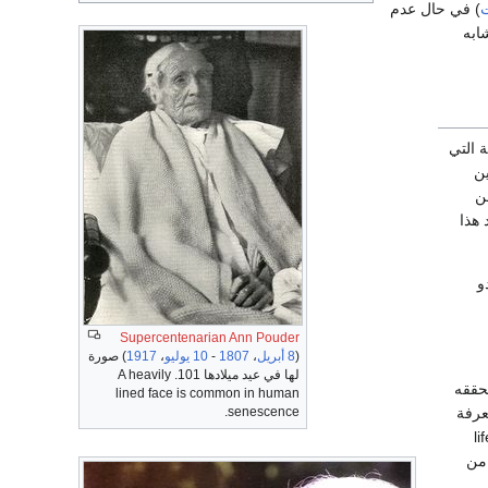
) في حال عدم
ابه
 التي
ين
ن
 هذا
و
Supercentenarian
Ann Pouder
(
8 أبريل
،
1807
-
10 يوليو
،
1917
) صورة
لها في عيد ميلادها 101. A heavily
حققه
lined face is common in human
عرفة
senescence.
ن العمل ـ ولتعرّف الجينات المعنية بالتحكم في مدة الحياة (العمر) life
 من