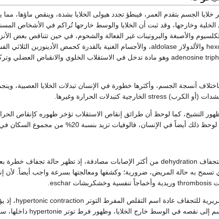
ر خلايا الجسم بتقدم العمر، فيبطؤ تجدد هيولى الخلايا بشدة، وينقص ماؤها، مما ي
ل الخلية وخارجها، وقد ثبت أن الخلايا والوسط خارجها تُراكم في الأشخاص المسن
لكلسيوم والأصبغة والبروتينات غير الفعالة والشحوم، في حين تتناقص بعض الأنز
كالهكسوكيناز hexokinase والألدولاز aldolase، والأجسام الغنية بالقدرة كحمض الأدينوزين الثلاثي
adenosine triphosphoric acid (ATP) وهو مادة تدخل في الاستقلاب الخلوي والا
باختلاف أنسجة الجسم، وأكثرها خطورة في الإنسان تبدلات الخلايا العصبية، وي
st الخارجية كتبدلات الحرارة وغيرها.
هور التشيخ، كما لوحظ أن طرائق إنقاص الاستقلاب تؤخر ظهوره كإنقاص الحرارة و
لإنسان، فالوفيات تزيد بنسبة 20% من مجموع السكان في الأشخاص الذين يزيد وزنهم 10% عن الوزن المثالي.
ولعل إصابة الشيوخ بالتجفاف dehydration من أكثر الإصابات مصادفة، إذ تظه
لذي تسمح به حالة المريض، ضرورية؛ وكشفها ومعالجتها بسرعة واجب أيضاً. لأن 
eschar.
يطلق على اللو
المفقودة منه من الجسم إ