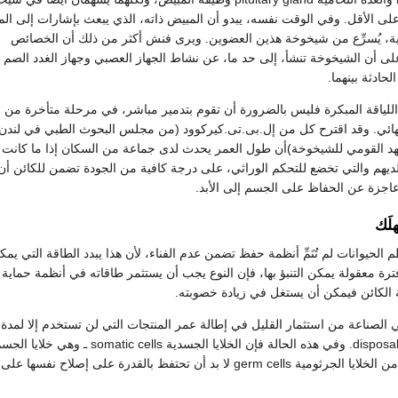
ى الأقل. وفي الوقت نفسه، يبدو أن المبيض ذاته، الذي يبعث بإشارات إلى المه
امية، يُسرِّع من شيخوخة هذين العضوين. ويرى فنش أكثر من ذلك أن الخصائص
 على أن الشيخوخة تنشأ، إلى حد ما، عن نشاط الجهاز العصبي وجهاز الغدد الصم
 اللياقة المبكرة فليس بالضرورة أن تقوم بتدمير مباشر، في مرحلة متأخرة من ال
هائي. وقد اقترح كل من إل.بى.تى.كيركوود (من مجلس البحوث الطبي في لندن
هد القومي للشيخوخة)أن طول العمر يحدث لدى جماعة من السكان إذا ما كانت ا
ديهم والتي تخضع للتحكم الوراثي، على درجة كافية من الجودة تضمن للكائن أن 
ت عاجزة عن الحفاظ على الجسم إلى الأبد.
لَك
 الحيوانات لم تُنَمِّ أنظمة حفظ تضمن عدم الفناء، لأن هذا يبدد الطاقة التي يم
فترة معقولة يمكن التنبؤ بها، فإن النوع يجب أن يستثمر طاقاته في أنظمة حماي
الكائن فيمكن أن يستغل في زيادة خصوبته.
الصناعة من استثمار القليل في إطالة عمر المنتجات التي لن تستخدم إلا لمدة 
عنه disposable soma theory. وفي هذه
تحتفظ بالقدرة على إصلاح نفسها على أفضل وجه وإلا فني النوع.