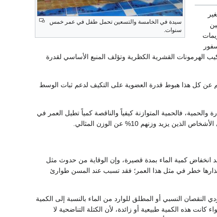
غير
سيدة في الخامسة والتسعين تحمل طفل في عمر خمس
ين
سنوات.
يمات
 الفسفور
نقباض العضلي وتركيب الهرمونات القشرية الكظرية وتؤلف المنبع الأساسي لقدرة
نجم عن كل هذا هبوط قدرة العضوية على التكيف لدعم ثبات الوسط
الحمية، فالحمية المتوازنة كيفياً والناقصة كمياً تطيل العمر في
ر حالة تجفاف خطرة بعد انخفاض كمية الماء بمدة قصيرة، وإن الوقاية من حدوث مثل
إنذارها خطر في مثل هذا العمر؛ فقد تسبب عند المسن طوارئ
حة السريرية للتجفاف عادة اسم التقلص المفرط التوتر hypertonic contraction، إذ يؤدي النقصان النسبي أو المطلق للوارد من الماء بالنسبة إلى الكمية
لى نقصه في الوسط خارج الخلايا، وظهور فرط توتر hypertonie داخلها، سواء كانت هذه الكمية طبيعية أو زائدة، لأن الكتلة التناضحية لا