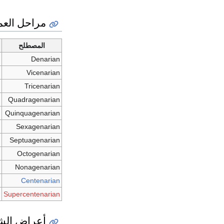
مراحل العم
المصطلح
Denarian
0
Vicenarian
0
Tricenarian
0
Quadragenarian
0
Quinquagenarian
0
Sexagenarian
0
Septuagenarian
0
Octogenarian
0
Nonagenarian
0
9
Centenarian
Supercentenarian
0
أعراض الش