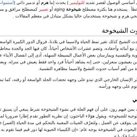
ل أساسي الوصول لقصر شديد
للتوليمير
) يحدث إما
هرم
أو تدمير ذاتي (
استموات
خطأ . يستخدم هنا بكثرة مصطلح
شيخوخة
aging
أو
تعمير
كمصطلح مرافق و مش
 هرم و شيخوخة يستخدمان حاليا بشكل متبادل في معظم المقالات .
ث الشيخوخة
 التشيخ كذلك تغير نمط الحياة ولاسيما في بلادنا، فزوال الدور الكبيرة الواسعة
 مع أبنائه وأحفاده، وتضم عشرات الأشخاص أحياناً، كان فيها الجد والجدة محاط
ضوية والنفسية ويمارسان بعض الأعمال البسيطة السهلة، أدى إلى انفصال الأبناء ع
سن يعيشون منعزلين، حتى إنه يشاهد أحياناً فرد واحد فقط يعيش في منزله. ويعد
اة من أهم أسباب حدوث التشيخ ولاسيما مظاهره النفسية.
الإنسان الخارجي الذي تبدو على وجهه تجعدات الجلد الواسعة أو رقته، كما تبد
جوم على وجهه ورأسه.
ي
، بمن فيهم روز، على أن فهم العلة في نشوء الشيخوخة شرط ينبغي أن يسبق ت
ية للشيخوخة. ويقول هؤلاء الباحثون: إن نظرية التطور تقدم إطارا ضروريا لم
كيف يعمل الجسم وكيف يتوقف ع
عن البحوث في الشيخوخة بوجه عام: «إن الكيمياء الحيوية لها دور قيم فيما نقوم به
ساسا فكريا.»