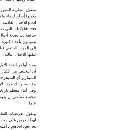
وتقول النظرية التطورية
fitness (كتلك ا
شائعة بعد بضعة أجيال.
يسهمون بأعداد كبيرة م
إلى الموت الحتمي قبل
تنقلها للأجيال التالية.
ومنذ أواخر العقد الأ
أن التخلص من الكبار ي
السيناريو أن الشيخوخة
مؤيديه، وذلك جزئيا لأ
وفي أثناء معظم تاريخ
عاما.
وتقول الفرضيات التطور
لهذا الغرض على وجه ال
togenes