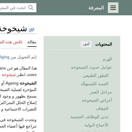
المعرفة
القائمة الرئيسية
شيخوخة
مقالة
ناقش هذه ال
المحتويات
أخف
(تم التحويل من
Aging
الهرم
عوامل حدوث الشيخوخة
هذا المقال هو عن ageing specifically in humans. إذا كنت تريد the ageing of whole organisms including animals، انظر
uses، انظر
شيخوخة (
التطور الطبيعي
الشيخوخة
Ageing أو aging هي عملية الهِرم والتقدم بالعمر التي تصيب الكائنات الحية نتيجة تناميها.
الجسد المُستهلَك
المؤخرة لعملية الشيخ
مراحل العمر
أعراض الشيخوخة
إصلاح الخلل المتراكم)
الجفاف
التغيرات الاجتماعية و
تدني الوظائف الجنسية
وتحدث الشيخوخة في جس
الأخماج البولية
تتراجع فيها أعضاء الج