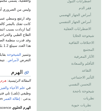
والعقلية، يسمى مجموع هذه التبدلات التشيخ ce
اضطرابات التبول
فقر الدم
وليس من الضروري أن 
أمراض الجهاز الهضمي
وقد ارتفع وسطي عمر ال
أمراض الجهاز التنفسي
كانت تفتك بالبشر كال
الاضطرابات العقلية
كما ازدادت بسبب انتش
العلاج الطبي والجراح
شيخوخة الخلايا
الاختلافات الثقافية
هذا العدد سيبلغ 1.2 بليون في عام 2025 و2 بليون في عام 2050.
المجتمع
وتتميز
الشيخوخة
بقابل
الآثار المعرفية
التعرض
لأمراض
. نتي
التأقلم والسعادة
الهرم
التقاعد
التأثير الاجتماعي
المقالة الرئيسية:
هرم 
التحسن النفسي
في
علم الأحياء
والفيزي
شيخوخة ناجحة
وظيفي (تلف) تلي فترة
نظريات
يدعى :
إطالة العمر
life extension .
نظريات حيوية
الهرم الخلوي
escence