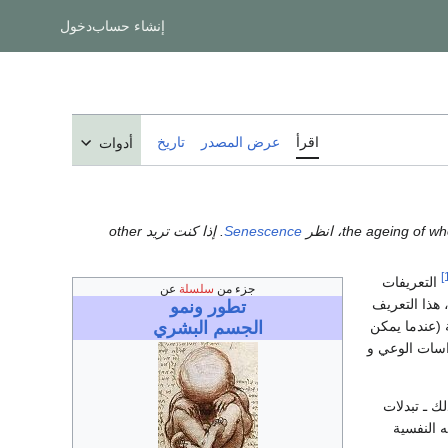
إنشاء حساب
دخول
اقرأ
عرض المصدر
تاريخ
أدوات
Senescence
. إذا كنت تريد other
التعريفات
جزء من
سلسلة
عن
 هذا التعريف
تطور ونمو
ات مضادة للشيخوخة (عندما يمكن
الجسم البشري
راسات الوعي و
ك ـ تبدلات
 النفسية