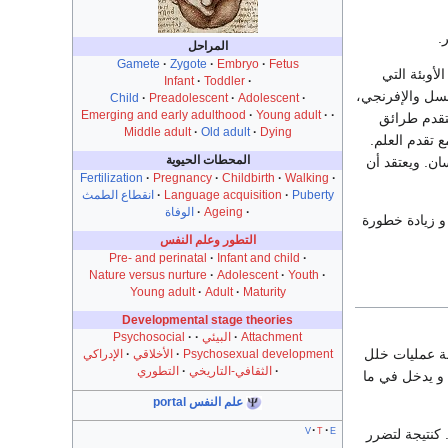
.
المراحل
Gamete
Zygote
Embryo
Fetus
أوبئة التي
Infant
Toddler
لسل والإفرنجي،
Child
Preadolescent
Adolescent
Emerging and early adulthood
Young adult
تقدم طرائق
Middle adult
Old adult
Dying
 تقدم العلم.
المحطات الحيوية
وق أعمارهم الستين في عام 2000 بنحو 600 مليون إنسان. ويعتقد أن
Fertilization
Pregnancy
Childbirth
Walking
Puberty
Language acquisition
انقطاع الطمث
Ageing
الوفاة
 الحيوي و زيادة خطورة
التطور وعلم النفس
Pre- and perinatal
Infant and child
Nature versus nurture
Adolescent
Youth
Young adult
Adult
Maturity
Developmental stage theories
Attachment
البيئي
Psychosocial
ة عمليات خلل
Psychosexual development
الأخلاقي
الإدراكي
الثقافي-التاريخي
التطوري
 و يدخل في ما
علم النفس portal
v
t
e
. كنتيجة لتضرر