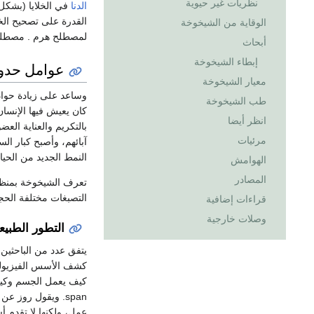
نظريات غير حيوية
الدنا
في الخلايا (بشك
القدرة على تصحيح ال
الوقاية من الشيخوخة
لمصطلح هرم . مصطلحي
أبحاث
إبطاء الشيخوخة
عوامل حدو
معيار الشيخوخة
وساعد على زيادة حوادث
طب الشيخوخة
كان يعيش فيها الإنسان
انظر أيضا
بالتكريم والعناية الع
مرئيات
آبائهم، وأصبح كبار ال
النمط الجديد من الحي
الهوامش
المصادر
تعرف الشيخوخة بمنظر 
التصبغات مختلفة الح
قراءات إضافية
وصلات خارجية
التطور الطبيع
يتفق عدد من الباحثين
كشف الأسس الفيزيولوج
span. ويقول روز 
عمل، ولكنها لا تقدم أ