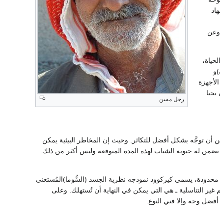
اد
 وعن
حياة،
)و
لأجهزة
يحيا
رجل مسن
كن أن توجَّه بشكل أفضل للتكاثر. وحيث إن المخاطر البيئية يمكن
ة تضمن له حيوية الشباب لهذه المدة المتوقعة وليس أكثر من ذلك.
محدودة، يسمي كيركوود نموذجه نظرية الجسد (السُّوما)المُستغنى
 الحالة فإن الخلايا الجسدية somatic cells ـ وهي خلايا الجسم غير التناسلية ـ هي التي يمكن في النهاية أن تُستهلك. وعلى