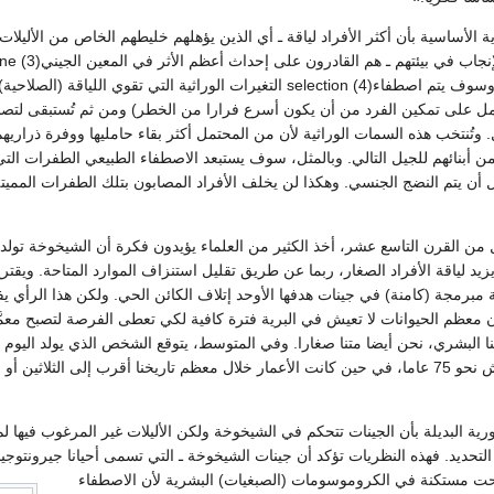
 الأساسية بأن أكثر الأفراد لياقة ـ أي الذين يؤهلهم خليطهم الخاص من الأليلات 
يكونوا أصلح للبقاء والإنجاب في بيئتهم ـ هم الق
pool للأجيال القادمة. وسوف يتم اصطفاء(4) selection التغيرات الوراثية التي تقوي اللياقة (الصلاحية)
لتي تعمل على تمكين الفرد من أن يكون أسرع فرارا من الخطر) ومن ثم تُستبقى لتص
 وتُنتخب هذه السمات الوراثية لأن من المحتمل أكثر بقاء حامليها ووفرة ذراريهم
ن أبنائهم للجيل التالي. وبالمثل، سوف يستبعد الاصطفاء الطبيعي الطفرات الت
 أن يتم النضج الجنسي. وهكذا لن يخلف الأفراد المصابون بتلك الطفرات المميتة
ول من القرن التاسع عشر، أخذ الكثير من العلماء يؤيدون فكرة أن الشيخوخة تول
زيد لياقة الأفراد الصغار، ربما عن طريق تقليل استنزاف الموارد المتاحة. ويقتر
 مبرمجة (كامنة) في جينات هدفها الأوحد إتلاف الكائن الحي. ولكن هذا الرأي يف
ن معظم الحيوانات لا تعيش في البرية فترة كافية لكي تعطى الفرصة لتصبح معمَّ
نا البشري، نحن أيضا متنا صغارا. وفي المتوسط، يتوقع الشخص الذي يولد اليوم
مجتمع صناعي أن يعيش نحو 75 عاما، في حين كانت الأعمار خلال معظم تاريخنا أقرب إلى الثلاثين أ
ية البديلة بأن الجينات تتحكم في الشيخوخة ولكن الأليلات غير المرغوب فيها ل
تحديد. فهذه النظريات تؤكد أن جينات الشيخوخة ـ التي تسمى أحيانا جيرونتوجي
geron ـ أصبحت مستكنة في الكروموسومات (الصبغيات) البشرية لأن الاصطفاء