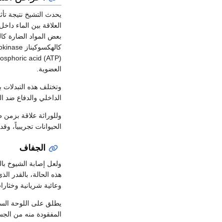
يحدث التشيخ نتيجة تأث
العلاقة بين الماء داخ
بعض المواد الضارة كا
العضوية.
وتختلف هذه التبدلات 
الداخلي والدفاع ضد الشدات (أو الكرب) ress
وللوراثة علاقة بزمن ظ
الحيوانات تجريبياً، وقد لوحظ ذلك أيضاً في ا
الجفاف
هذه الحالة، بالقدر ا
وعائية شريانية وخثارات thrombosis وريدية وأخماجاً تنفسية وخشكريشات 