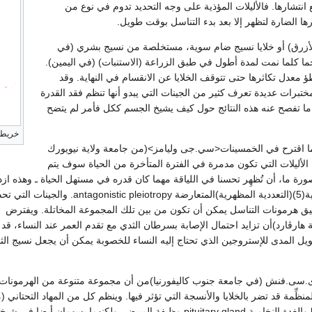
انتشارها. فالأليلات المؤذية على وجه التحديد تدوم في نوع من
ارها الضارة لتظهر إلا بعد بدء التناسل بوقت طويل.
الأزرق) أو خلايا نسيج ضام سوية، مستخلصة من نسيج بشري (في
ما كلما نمت لمدة أطول في طبق الزراعة (الاستنبات) (في اليمين).
معدل تكاثرها حتى تتوقف الخلايا عن الانقسام في النهاية. وقد
تبرات عديدة تعرف كثير من الجينات التي يبدو أنها تنظم فقد القدرة
ما تفصح عنه هذه النتائج حول كيف يشيخ الجسم ككل فأمر لم يتضح
خريطة 
ما اقترح في الخمسينات<سي.جى وليامز>(من جامعة ولاية نيويورك
لأليلات التي تكون مدمرة في الفترة المتأخرة من الحياة سوف يتم
بصورة ما، أن تُظهِر تحسنا في اللياقة مهما كان قدره في مستهل الحياة ـ وهذه ازد
تعرف باسم الپليوتروبية(5)(التعددية المظهرية)المتعارضة antagonistic pleiotropy. والجينات ا
ليق هرمونات التناسل يمكن أن تكون من بين تلك المجموعة المخاتلة. ويفترض
ارڤارد)أن تزايد احتمال الإصابة بسرطان الثدي مع تقدم العمر عند النساء، قد
ويل المدى للإستروجين الذي تحتاج إليه النساء للخصوبة يمكن أن يجعل نسيج الث
ى.سى.فنش (في جامعة جنوب كاليفورنيا)من أن مجموعة متنوعة من الهرمونات ا
نظِّمة قد تضر بالخلايا والأنسجة التي تؤثر فيها. وينظم كل من المهاد التحتاني 
المهاد)hypothalamus والغدة النخامية pituitary gland وظيفة المبيض، ولكنهما يسهمان أيضا في