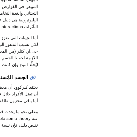
المبيض في القوارض عل
التحتاني والغدة النخ
الپليوتروبية هي دليل
التآثرات interactions الحادثة بينهما.
أما الجينات التي تعزز
لكي تسبب التدهور الن
جى.آر. كتلر (من المع
اللازمة لحفظ الجسم ل
ليُخلِّد النوع وإن كان
الجسد المُسته
يعتقد كيركوود أن معظم
أن تقتل الأفراد خلال 
أما باقي مخزون طاقة 
وعلى نحو ما يحدث في 
نقيض ذلك، فإن نسبة من الخلايا الجرثومية germ cells لا بد أن 