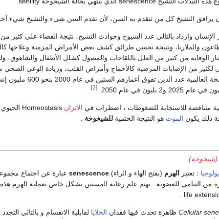
senescen الذي ينتهي بحالة الشيخوخة senility.
يرافق التشيخ كل من تتقدم به السن، لأن تقدم السن شيء والتشيخ شيء آخر
إنسان وازداد بالتالي عدد الشيوخ وحوادث التشيخ، نتيجة القضاء على كثير من ال
طاعون والملاريا، ونتيجة تحسن طرائق كشف بعض الأمراض المزمنة وعلاجها كا
ار الوقاية من كثير من العلل باللقاحات والمصول كشلل الأطفال والشاهوق، ول
ي لكثير من الإصابات المرضية كالأخماج وأمراض القلب، وزيادة الوعي الصحي مع
وقد قدرت منظمة الصحة العالمية عدد الذين تف
[2]
ية متناقصة للاستجابة للضغوطات ، اضطراب في
الاتزان
Homeostasis
جة ذلك يكون
الموت
هو النتيجة الحتمية
للشيخوخة
.
(شيخوخة)
ولوجيا
: تعتبر
الهرم
(بفتح الهاء و الراء)
senescence
عبارة عن اجتماع مجموع
 من التنامي للعضوية . يهتم علم رعاية المسنين بشكل خاص بعملية الهرم هذه
Cellular sen
ظاهرة تحدث فيها فقدان
الخلايا
لقابلية الانقسام و بالتالي التجدد 