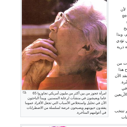
لأن
ادرون على إحداث أعظم الأثر في المعين الجيني(3) gene
بح
، وبذا
ي تؤدي
 ذرية
دت من
ح هذا
قد الآن
رة.
 في
امرأة عجوز من بين أكثر من مليون أمريكي تجاوزوا 65
و الأربعين
عاما ويعيشون في منشآت لرعاية المسنين. ويبدأ الباحثون
الآن في تحليل واستخلاص الأسباب التي تجعل الأفراد عموما
يفقدون حيويتهم ويصبحون عرضة لسلسلة من الاضطرابات
م تنتخب
في أعوامهم المتأخرة.
نات