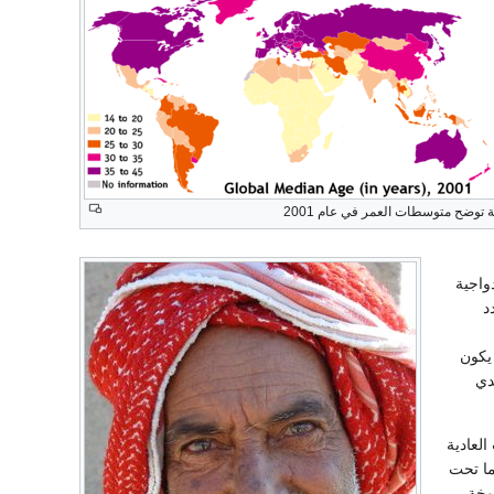
توضح متوسطات العمر في عام 2001
واجية
لتي تحدد
 يكون
دي
لعادية
(ما تحت
 شيخوخة