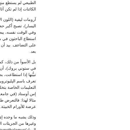
الطبيعي لم يستطع منع 
الكائنات إذا لم تكن آث
آرومات ليفية (اللون 
اليسار)، تصبح أكبر حج
وفي الوقت نفسه، يبطؤ 
استطاع الباحثون في مخ
على التضاعف. بيد أن 
بعد.
بل الأسوأ من ذلك، ك
في ستوني بروك)، أن ا
تبيُّنها إذا استطاعت، 
التعليمات الخاصة بتخ
إس.أوستاد (في جامعة ه
مثالا لهذا: فالتعرض ط
عرضة للأورام الخبيثة.
وذلك يشبه ما وجده إ
وغيرها من الجزيئات الم