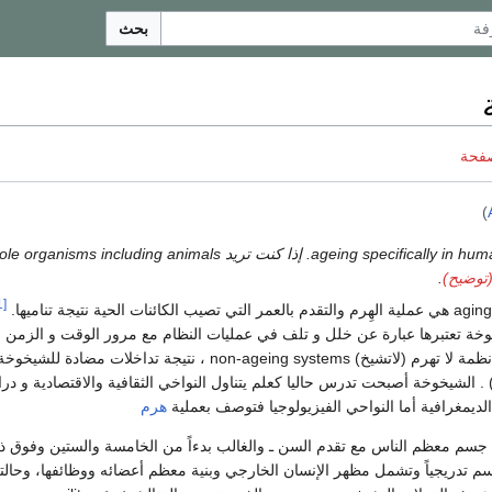
بحث
صفحة
)
توضيح)
.
[1]
وخة تعتبرها عبارة عن خلل و تلف في عمليات النظام مع مرور الوقت و الزمن ،
يسمح بظهور و وجود انظمة لا تهرم (لاتشيخ) non-ageing systems ، نتيجة تداخل
 . الشيخوخة أصبحت تدرس حاليا كعلم يتناول النواخي الثقافية والاقتصادية و د
 الديمغرافية أما النواحي الفيزيولوجيا فتوصف بعملية
هرم
م معظم الناس مع تقدم السن ـ والغالب بدءاً من الخامسة والستين وفوق ذل
سم تدريجياً وتشمل مظهر الإنسان الخارجي وبنية معظم أعضائه ووظائفها، وحالته