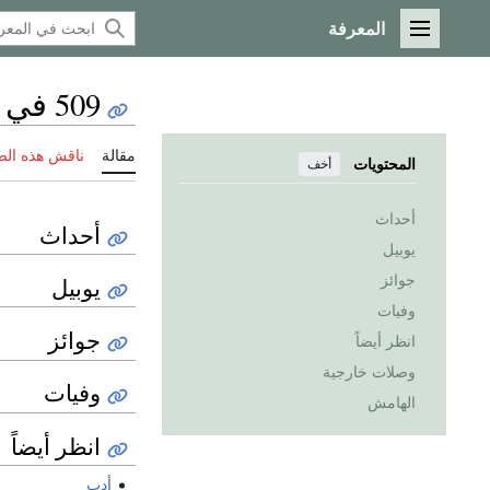
المعرفة
القائمة الرئيسية
509 في الأدب
مقالة
ناقش هذه ال
المحتويات
أخف
أحداث
أحداث
يوبيل
جوائز
يوبيل
وفيات
جوائز
انظر أيضاً
وصلات خارجية
وفيات
الهامش
انظر أيضاً
أدب