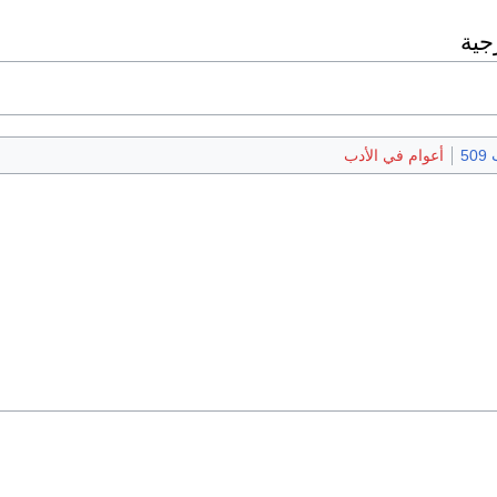
جية
50
أعوام في الأدب