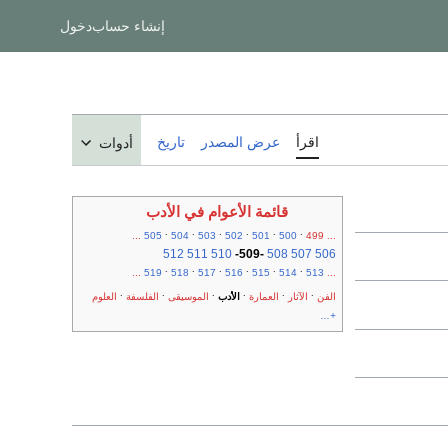
إنشاء حساب
دخول
اقرأ
عرض المصدر
تاريخ
أدوات
قائمة الأعوام في الأدب
.
.
.
.
.
.
...
505
504
503
502
501
500
499
...
512
511
510
-
509
-
508
507
506
.
.
.
.
.
.
...
519
518
517
516
515
514
513
...
.
.
.
.
.
.
الفن
الآثار
العمارة
الأدب
الموسيقى
الفلسفة
العلوم
+...