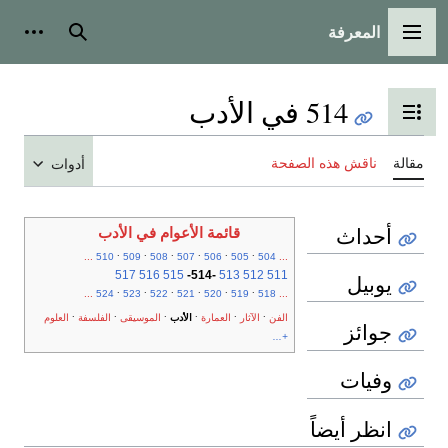
المعرفة
القائمة الرئيسية
بحث
أدوات
514 في الأدب
تبديل عرض جدول المحتويات
مقالة
ناقش هذه الصفحة
أدوات
أحداث
قائمة الأعوام في الأدب
.
.
.
.
.
.
...
510
509
508
507
506
505
504
...
517
516
515
-
514
-
513
512
511
يوبيل
.
.
.
.
.
.
...
524
523
522
521
520
519
518
...
.
.
.
.
.
.
الفن
الآثار
العمارة
الأدب
الموسيقى
الفلسفة
العلوم
جوائز
+...
وفيات
انظر أيضاً