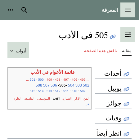
المعرفة
القائمة الرئيسية
بحث
أدوات
505 في الأدب
تبديل عرض جدول المحتويات
مقالة
ناقش هذه الصفحة
أدوات
أحداث
قائمة الأعوام في الأدب
.
.
.
.
.
.
...
501
500
499
498
497
496
495
...
508
507
506
-
505
-
504
503
502
يوبيل
.
.
.
.
.
.
...
515
514
513
512
511
510
509
...
.
.
.
.
.
.
الفن
الآثار
العمارة
الأدب
الموسيقى
الفلسفة
العلوم
جوائز
+...
وفيات
انظر أيضاً