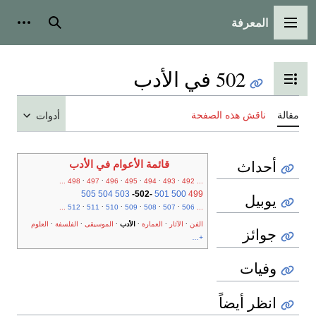
المعرفة
القائمة الرئيسية
بحث
أدوات
502 في الأدب
تبديل عرض جدول المحتويات
مقالة
ناقش هذه الصفحة
أدوات
أحداث
قائمة الأعوام في الأدب
.
.
.
.
.
.
...
498
497
496
495
494
493
492
...
505
504
503
-
502
-
501
500
499
يوبيل
.
.
.
.
.
.
...
512
511
510
509
508
507
506
...
.
.
.
.
.
.
الفن
الآثار
العمارة
الأدب
الموسيقى
الفلسفة
العلوم
جوائز
+...
وفيات
انظر أيضاً