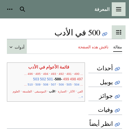
المعرفة
القائمة الرئيسية
بحث
أدوات
500 في الأدب
تبديل عرض جدول المحتويات
مقالة
ناقش هذه الصفحة
أدوات
أحداث
قائمة الأعوام في الأدب
.
.
.
.
.
.
...
496
495
494
493
492
491
490
...
503
502
501
-
500
-
499
498
497
يوبيل
.
.
.
.
.
.
...
510
509
508
507
506
505
504
...
.
.
.
.
.
.
الفن
الآثار
العمارة
الأدب
الموسيقى
الفلسفة
العلوم
جوائز
+...
وفيات
انظر أيضاً