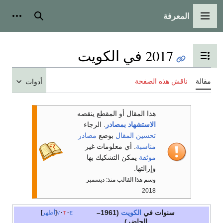
المعرفة
القائمة الرئيسية
بحث
أدوات
2017 في الكويت
تبديل عرض جدول المحتويات
مقالة
ناقش هذه الصفحة
أدوات
هذا المقال أو المقطع ينقصه
الاستشهاد بمصادر
. الرجاء
تحسين المقال
بوضع
مصادر
مناسبة
. أي معلومات غير
موثقة
يمكن التشكيك بها
وإزالتها.
وسم هذا القالب منذ: ديسمبر
2018
سنوات في
الكويت
(1961–
e
t
v
أظهر
الحاضر)