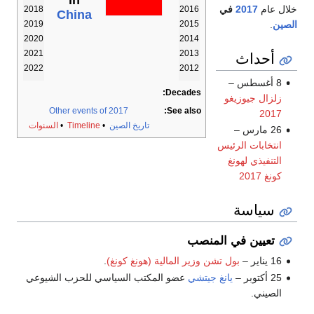
in
خلال عام
2017
في
2018
2016
China
الصين
.
2019
2015
2020
2014
أحداث
2021
2013
2022
2012
8 أغسطس –
Decades:
زلزال جيوزيغو
Other events of 2017
See also:
2017
تاريخ الصين
•
Timeline
•
السنوات
26 مارس –
انتخابات الرئيس
التنفيذي لهونغ
كونغ 2017
سياسة
تعيين في المنصب
16 يناير –
بول تشن
وزير المالية (هونغ كونغ)
.
25 أكتوبر –
يانغ جيتشي
عضو المكتب السياسي للحزب الشيوعي
الصيني.