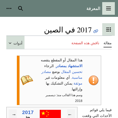
المعرفة
القائمة الرئيسية
بحث
أدوات
2017 في الصين
تبديل عرض جدول المحتويات
مقالة
ناقش هذه الصفحة
أدوات
هذا المقال أو المقطع ينقصه
الاستشهاد بمصادر
. الرجاء
تحسين المقال
بوضع
مصادر
مناسبة
. أي معلومات غير
موثقة
يمكن التشكيك بها
وإزالتها.
وسم هذا القالب منذ: ديسمبر
2018
فيما يلي قوائم
2017
→
←
الأحداث التي وقعت