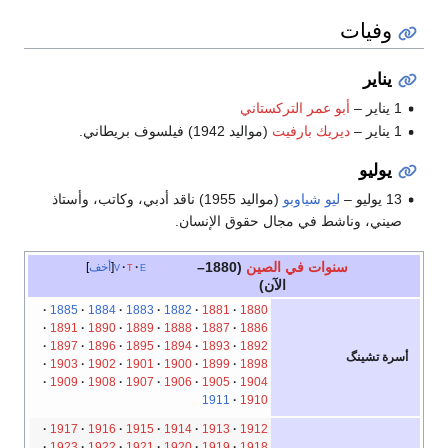
وفيات
يناير
1 يناير –
أبو عمر التركستاني
1 يناير –
ديريك بارفيت
(مواليد 1942) فيلسوف بريطاني.
يوليو
13 يوليو –
ليو شياوبو
(مواليد 1955) ناقد أدبي، وكاتب، وأستاذ
صيني، وناشط في مجال حقوق الإنسان.
سنوات في الصين
(1880–
e
t
v
أخف
الآن)
1885
1884
1883
1882
1881
1880
1891
1890
1889
1888
1887
1886
1897
1896
1895
1894
1893
1892
أسرة تشينگ
1903
1902
1901
1900
1899
1898
1909
1908
1907
1906
1905
1904
1911
1910
1917
1916
1915
1914
1913
1912
1923
1922
1921
1920
1919
1918