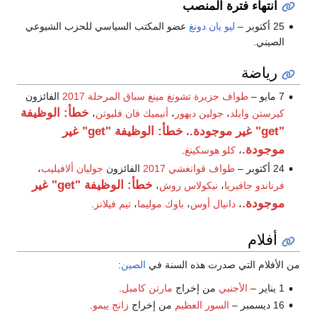
انتهاء فترة المنصب
25 أكتوبر –
ليو يان دونغ
عضو المكتب السياسي للحزب الشيوعي
الصيني.
رياضة
7 مايو –
طواف جزيرة تشونغ مينغ سباق المرحلة 2017
الفائزون
خطأ: الوظيفة
كيرستن وايلد
،
جولين ديهور
،
أنيميك فان فليوتن
،
"get" غير موجودة.
خطأ: الوظيفة "get" غير
،
موجودة.
،
كلو هوسكينغ
.
24 أكتوبر –
طواف قوانغشي 2017
الفائزون
جوليان ألافيليب
،
خطأ: الوظيفة "get" غير
فرناندو جافيريا
،
نيكولاس روش
،
موجودة.
،
دانيال أوس
،
باوك موليما
،
تيم فيلانز
.
أفلام
من الأفلام التي صدرت هذه السنة في
الصين
:
1 يناير –
الأجنبي
من إخراج
مارتن كامبل
.
16 ديسمبر –
السور العظيم
من إخراج
زانج ييمو
.