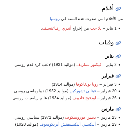
أفلام
من الأفلام التي صدرت هذه السنة في
روسيا
:
1 يناير –
بلا حب
من إخراج
أندري زفياغنسيف
.
وفيات
يناير
2 يناير –
فيكتور تساريف
(مواليد 1931) لاعب كرة قدم روسي.
فبراير
3 فبراير –
زويا بولغاكوفا
(مواليد 1914)
20 فبراير –
فيتالي تشوركين
(مواليد 1952) ديبلوماسي روسي.
26 فبراير –
لودفيج فادييف
(مواليد 1934) عالم رياضيات روسي.
مارس
23 مارس –
دنيس فورونينكوف
(مواليد 1971) سياسي روسي.
29 مارس –
أليكسيي أليكسييفتش أبريكوسوف
(مواليد 1928)