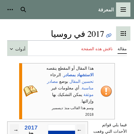
المعرفة
القائمة الرئيسية
بحث
أدوات
2017 في روسيا
تبديل عرض جدول المحتويات
مقالة
ناقش هذه الصفحة
أدوات
هذا المقال أو المقطع ينقصه
الاستشهاد بمصادر
. الرجاء
تحسين المقال
بوضع
مصادر
مناسبة
. أي معلومات غير
موثقة
يمكن التشكيك بها
وإزالتها.
وسم هذا القالب منذ: ديسمبر
2018
فيما يلي قوائم
2017
→
←
الأحداث التي وقعت