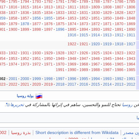
796
1795
1794
1793
1792
1791
1790
1789
1788
1787
1786
1785
817
1816
1815
1814
1813
1812
1811
1810
1809
1808
1807
1806
838
1837
1836
1835
1834
1833
1832
1831
1830
1829
1828
1827
859
1858
1857
1856
1855
1854
1853
1852
1851
1850
1849
1848
880
1879
1878
1877
1876
1875
1874
1873
1872
1871
1870
1869
901
1900
1899
1898
1897
1896
1895
1894
1893
1892
1891
1890
1916
1915
1914
1913
1912
1911
1922
1921
1920
1919
1918
1917
933
1932
1931
1930
1929
1928
1927
1926
1925
1924
1923
1922
954
1953
1952
1951
1950
1949
1948
1947
1946
1945
1944
1943
975
1974
1973
1972
1971
1970
1969
1968
1967
1966
1965
1964
1991
1990
1989
1988
1987
1986
1985
002
2001
2000
1999
1998
1997
1996
1995
1994
1993
1992
1991
023
2022
2021
2020
2019
2018
2017
2016
2015
2014
2013
2012
بوابة روسيا
عن
روسيا
تحتاج للنمو والتحسين، ساهم في إثرائها بالمشاركة في
تحريرها
.
ا
ون مصدر
Short description is different from Wikidata
بذرة روسيا
2002 في ر