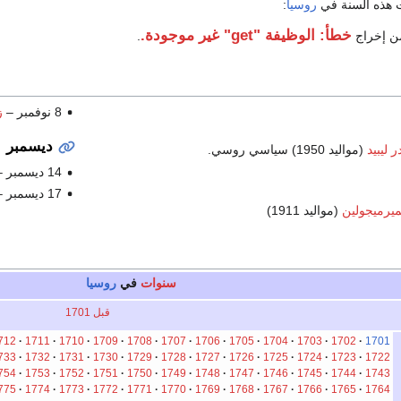
ت هذه السنة في
روسيا
:
خطأ: الوظيفة "get" غير موجودة.
 إخراج
.
8 نوفمبر –
ز
ديسمبر
 ليبيد
(مواليد 1950) سياسي روسي.
14 ديسمبر –
17 ديسمبر –
ميرميجولين
(مواليد 1911)
سنوات
في
روسيا
قبل 1701
712
1711
1710
1709
1708
1707
1706
1705
1704
1703
1702
1701
733
1732
1731
1730
1729
1728
1727
1726
1725
1724
1723
1722
754
1753
1752
1751
1750
1749
1748
1747
1746
1745
1744
1743
775
1774
1773
1772
1771
1770
1769
1768
1767
1766
1765
1764