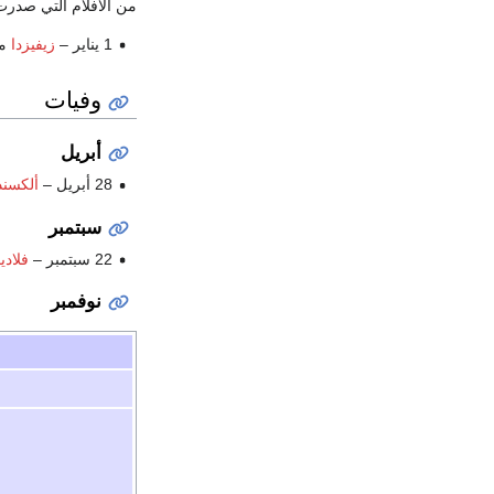
من الأفلام التي صدر
1 يناير –
زيفيزدا
من
وفيات
أبريل
28 أبريل –
ألكسندر
سبتمبر
22 سبتمبر –
فلادي
نوفمبر