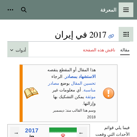
المعرفة
القائمة الرئيسية
بحث
أدوات
2017 في إيران
تبديل عرض جدول المحتويات
مقالة
ناقش هذه الصفحة
أدوات
هذا المقال أو المقطع ينقصه
الاستشهاد بمصادر
. الرجاء
تحسين المقال
بوضع
مصادر
مناسبة
. أي معلومات غير
موثقة
يمكن التشكيك بها
وإزالتها.
وسم هذا القالب منذ: ديسمبر
2018
فيما يلي قوائم
2017
→
←
الأحداث التي وقعت