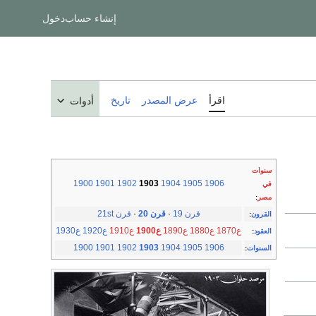
إنشاء حساب
دخول
اقرأ
عرض المصدر
تاريخ
أدوات
سنوات
1900
1901
1902
1903
1904
1905
1906
في
مصر
:
قرن 19
·
قرن 20
·
قرن 21st
القرون
:
ع1870
ع1880
ع1890
ع1900
ع1910
ع1920
ع1930
العقود
:
1900
1901
1902
1903
1904
1905
1906
السنوات
: