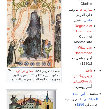
Giudice
مبارك خان
، وصي
على العرش
خلجي
، أغتيل.
Reginald of
Burgundy
،
Count of
Montbéliard
Witte van
،
Haemstede
أمير هولندي (و.
1280/2)
داڤيد
صفحة التكريس لكتاب
عشق كونيگونده
المكتوب بين 1312 و 1321. مديرة الدير
فيودوروڤتش
مصوّرة عليه كإبنة الملك وعروس المسيح.
ياروسلاڤسكي
،
أمير روسي.
محتمل
-
ابن البناء
المراكشي
، عالم رياضيات
عربي (و.
1256
)