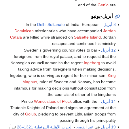
end of the
Gen'ō
era.
أبريل-يونيو
8 أبريل
- In the
of India, European
Delhi Sultanate
Dominican
missionaries who have accompanied
Jordan
Catala
are killed while stranded on
Salsette Island
. Jordan
escapes and continues his ministry.
12 أبريل
- Sweden's governing council votes to bar
foreigners from the royal palace, and to request that the
Norwegian council admonish the regent
Ingeborg
to avoid
taking advice from foreigners when making decisions.
Ingeborg, who is serving as regent for her minor son,
King
Magnus
, ruler of Sweden and Norway, has become
infamous for making decisions without consultation from
the councils of either of the kingdoms.
14 أبريل
- Prince
allies with the
Wenceslaus of Płock
Teutonic Knights of Poland and signs an agreement at the
city of
Golub
, pledging to prevent Lithuanian troops from
passing through his principality.
19 أبريل
في
عيد الفصح
-
الحرب الأهلية البيزنطية 1321–28
تبدأ،