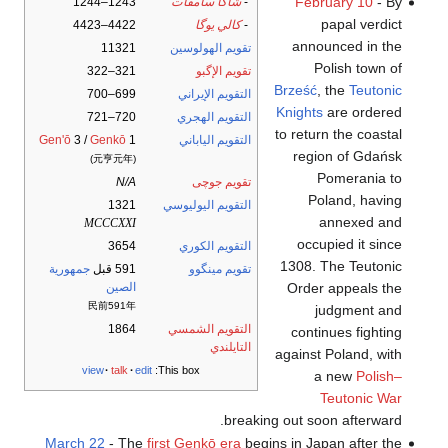
February 10
- By
-
شاكا سامڤات
1243–1244
papal verdict
-
كالي يوگا
4422–4423
announced in the
تقويم الهولوسين
11321
Polish town of
تقويم الإگبو
321–322
Brześć
, the
Teutonic
التقويم الإيراني
699–700
Knights
are ordered
التقويم الهجري
720–721
to return the coastal
التقويم الياباني
1
Genkō
3 /
Gen'ō
region of Gdańsk
(元亨元年)
Pomerania to
تقويم جوچى
N/A
Poland, having
التقويم اليوليوسي
1321
annexed and
MCCCXXI
occupied it since
التقويم الكوري
3654
1308. The Teutonic
تقويم مينگوو
591 قبل
جمهورية
Order appeals the
الصين
民前591年
judgment and
التقويم الشمسي
1864
continues fighting
التايلندي
against Poland, with
view
talk
edit
This box:
a new
Polish–
Teutonic War
breaking out soon afterward.
March 22
- The
first Genkō era
begins in Japan after the