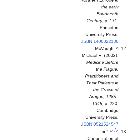
the early
Fourteenth
Century
, p. 171.
Princeton
University Press.
.
ISBN
1400822130
McVaugh,
^
Michael R. (2002).
Medicine Before
the Plague:
Practitioners and
Their Patients in
the Crown of
Aragon, 1285–
1345
, p. 220.
Cambridge
University Press.
.
ISBN
0521524547
أ
ب
"The
^
Canonization of