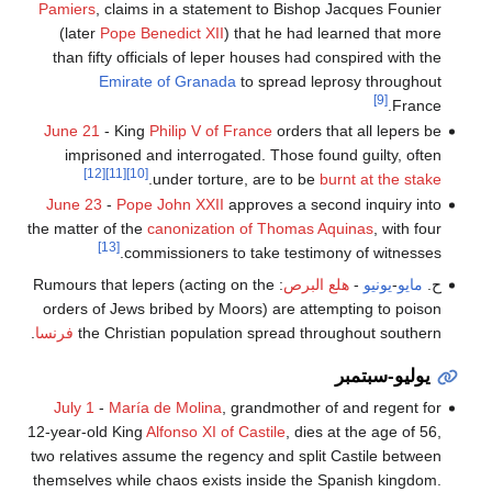
Pamiers
, claims in a statement to Bishop Jacques Founier
(later
Pope Benedict XII
) that he had learned that more
than fifty officials of leper houses had conspired with the
Emirate of Granada
to spread leprosy throughout
[9]
France.
June 21
- King
Philip V of France
orders that all lepers be
imprisoned and interrogated. Those found guilty, often
[12]
[11]
[10]
.
under torture, are to be
burnt at the stake
June 23
-
Pope John XXII
approves a second inquiry into
the matter of the
canonization of Thomas Aquinas
, with four
[13]
commissioners to take testimony of witnesses.
ح.
مايو
-
يونيو
-
هلع البرص
: Rumours that lepers (acting on the
orders of Jews bribed by Moors) are attempting to poison
the Christian population spread throughout southern
فرنسا
.
يوليو-سبتمبر
July 1
-
María de Molina
, grandmother of and regent for
12-year-old King
Alfonso XI of Castile
, dies at the age of 56,
two relatives assume the regency and split Castile between
themselves while chaos exists inside the Spanish kingdom.