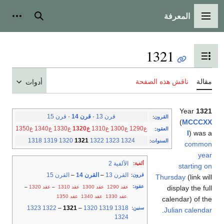
المعرفة
القائمة الرئيسية
بحث
أدوات
1321
تبديل عرض جدول المحتويات
مقالة
ناقش هذه الصفحة
أدوات
Year
1321
قرن 13
·
قرن 14
·
قرن 15
القرون
:
(
MCCCXX
ع1290
ع1300
ع1310
ع1320
ع1330
ع1340
ع1350
العقود
:
I
) was a
1318
1319
1320
1321
1322
1323
1324
السنوات
:
common
year
الألفية 2
ألفية
:
starting on
القرن 13
–
القرن 14
–
القرن 15
قرون
:
Thursday
(link will
عقود
:
عقد 1290
عقد 1300
عقد 1310
–
عقد 1320
–
display the full
عقد 1330
عقد 1340
عقد 1350
calendar) of the
1323
1322
–
1321
–
1320
1319
1318
سنين
:
.
Julian calendar
1324