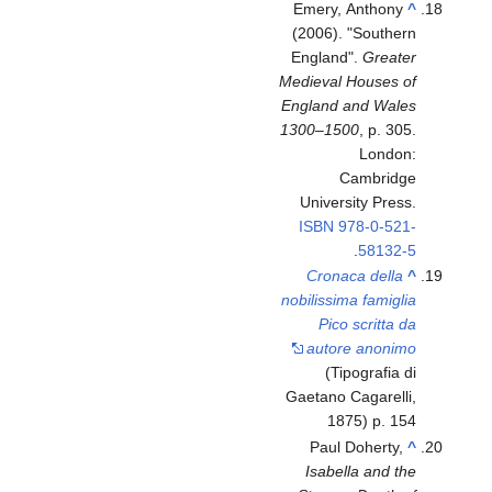
Emery, Anthony
^
(2006). "Southern
England".
Greater
Medieval Houses of
England and Wales
1300–1500
, p. 305.
London:
Cambridge
University Press.
ISBN
978-0-521-
.
58132-5
Cronaca della
^
nobilissima famiglia
Pico scritta da
autore anonimo
(Tipografia di
Gaetano Cagarelli,
1875) p. 154
Paul Doherty,
^
Isabella and the