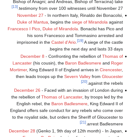
Bishop of Anagni; and Andreas, Bishop of Terracina) take
[13]
testimony from over 100 witnesses until November 27.
November 27
- In northern Italy, Rinaldo dei Bonacolsi,
Duke of Mantua
, begins the
siege of Mirandola
against
Francesco I Pico
,
Duke of Mirandola
. Bonaclsi has Pico and
his sons Francesco and Tommasino arrested and
[19]
imprisoned in the
Castel d'Ario
.
A siege of the castle
begins the next day and lasts 33 days.
December 8
- Confronting the rebellion of
Thomas of
Lancaster
(his cousin), the
Baron Badlesmere
and
Roger
Mortimer
, King Edward II of England arrives in
Cirencester
,
then leads troops up the
Severn Valley
from
Gloucester
[20]
against the rebels.
December 26
- Faced with an invasion of London during
the rebellion of
Thomas of Lancaster
, by troops led by the
English rebel, the
Baron Badlesmere
, King Edward II of
England offers safe conduct for any rebels who come over
to the royalist side, but orders the Sheriff of Gloucester to
[21]
arrest Badlesmere.
December 28
(Genko 1, 9th day of 12th month) - In Japan,