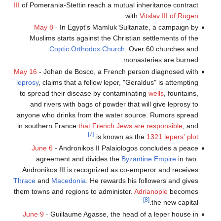
III
of Pomerania-Stettin reach a mutual inheritance contract
.
with
Vitslav III of Rügen
May 8
- In Egypt's Mamluk Sultanate, a campaign by
Muslims starts against the Christian settlements of the
Coptic Orthodox Church
. Over 60 churches and
monasteries are burned.
May 16
- Johan de Bosco, a French person diagnosed with
leprosy
, claims that a fellow leper, "Geraldus" is attempting
to spread their disease by contaminating
wells
, fountains,
and rivers with bags of powder that will give leprosy to
anyone who drinks from the water source. Rumors spread
in southern France
that French Jews are responsible
, and
[7]
.
is known as the
1321 lepers' plot
June 6
- Andronikos II Palaiologos concludes a peace
agreement and divides the
Byzantine Empire
in two.
Andronikos III is recognized as co-emperor and receives
Thrace
and
Macedonia
. He rewards his followers and gives
them towns and regions to administer.
Adrianople
becomes
[8]
the new capital.
June 9
- Guillaume Agasse, the head of a leper house in