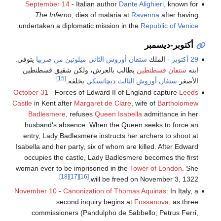
September 14
- Italian author
Dante Alighieri
, known for
The Inferno
, dies of malaria at
Ravenna
after having
.
undertaken a diplomatic mission in the
Republic of Venice
أكتوبر-ديسمبر
29 أكتوبر
- الملك
ستفان أوروش الثاني ميلوتين من صربيا
يتوفى.
ابنه
ستفان قسطنطين
يطالب بالعرش، ولكن شقيق قسطنطين
[15]
الأصغر
ستفان أوروش الثالث ديچانسكي
يخلفه.
October 31
- Forces of Edward II of England capture
Leeds
Castle
in Kent after
Margaret de Clare
, wife of
Bartholomew
Badlesmere
, refuses
Queen Isabella
admittance in her
husband's absence. When the Queen seeks to force an
entry, Lady Badlesmere instructs her archers to shoot at
Isabella and her party, six of whom are killed. After Edward
occupies the castle, Lady Badlesmere becomes the first
woman ever to be imprisoned in the
Tower of London
. She
[18]
[17]
[16]
will be freed on November 3, 1322.
November 10
-
Canonization of Thomas Aquinas
: In Italy, a
second inquiry begins at
Fossanova
, as three
commissioners (Pandulpho de Sabbello; Petrus Ferri,