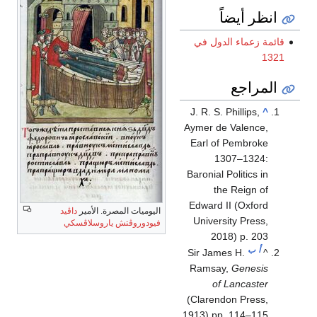
انظر أيضاً
قائمة زعماء الدول في
1321
المراجع
J. R. S. Phillips,
^
Aymer de Valence,
Earl of Pembroke
1307–1324:
Baronial Politics in
the Reign of
Edward II (Oxford
اليوميات المصرة. الأمير
داڤيد
University Press,
فيودوروڤتش ياروسلاڤسكي
2018) p. 203
أ
ب
Sir James H.
^
Ramsay,
Genesis
of Lancaster
(Clarendon Press,
1913) pp. 114–115