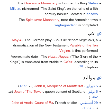
The
Gračanica Monastery
is founded by King
Stefan
Milutin
, nicknamed "The Saint King", on the ruins of a 6th
.
century basilica, located in
Kosovo
The
Spitakavor Monastery
, near the Armenian town
Yeghegnadzor
, is completed.
الأدب
May 4
- The German play
Ludus de decem virginibus
, a
dramatization of the New Testament
Parable of the Ten
Virgins
, is first performed.
Approximate date - The
Kebra Nagast
("The Glory of the
Kings") is translated from Arabic to
Ge'ez
, according to its
[26]
colophon.
مواليد
5 فبراير
-
John II, Marquess of Montferrat
(ت.
1372
)
5 يوليو
-
، queen consort of Scotland (ت.
Joan of The Tower
)
1362
29 أغسطس
-
، French soldier
John of Artois, Count of Eu
(ت.
1387
)