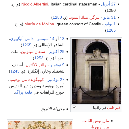
27 أبريل
-
Nicolò Albertini
، Italian cardinal statesman (و. ح.
1250)
31 مايو
-
بيرگر، ملك السويد
(و.
1280
)
1 يوليو
-
، queen consort of Castile (و. ح.
María de Molina
)
1265
13
أو
14 سبتمبر
-
دانتى أليگييري
،
الشاعر الإيطالي (و.
1265
)
29 أكتوبر
-
ستفان ميلوتين
، ملك
صربيا (و. ح.
1253
)
9 نوفمبر
-
والتر لانگتون
، أسقف
لتشفيلد وخازن إنگلترة. (و.
1243
)
27 نوفمبر
-
كونيگونده من بوهيميا
،
أميرة بوهيمية ومديرة دير القديس
جورج للراهبات في
قلعة پراگ
.
قبر دانتى
في راڤـِنا
مجهولة التاريخ
ماريانوس الثالث
من أربوريا
،