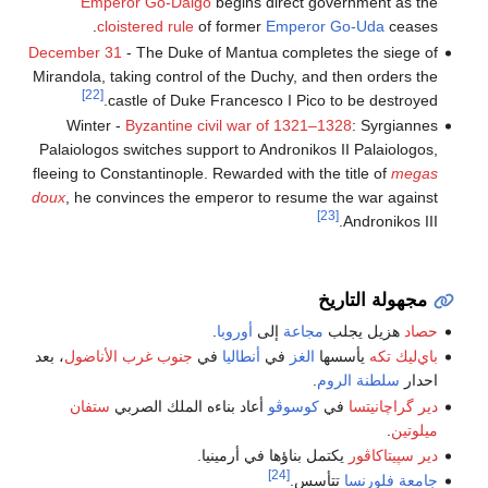
Emperor Go-Daigo
begins direct government as the
cloistered rule
of former
Emperor Go-Uda
ceases.
December 31
- The Duke of Mantua completes the siege of
Mirandola, taking control of the Duchy, and then orders the
[22]
castle of Duke Francesco I Pico to be destroyed.
Winter -
Byzantine civil war of 1321–1328
: Syrgiannes
Palaiologos switches support to Andronikos II Palaiologos,
fleeing to Constantinople. Rewarded with the title of
megas
doux
, he convinces the emperor to resume the war against
[23]
Andronikos III.
مجهولة التاريخ
حصاد
هزيل يجلب
مجاعة
إلى
أوروبا
.
باي‌ليك تكه
يأسسها
الغز
في
أنطاليا
في
جنوب غرب الأناضول
، بعد
احدار
سلطنة الروم
.
دير گراچانيتسا
في
كوسوڤو
أعاد بناءه الملك الصربي
ستفان
ميلوتين
.
دير سپيتاكاڤور
يكتمل بناؤها في أرمينيا.
[24]
جامعة فلورنسا
تتأسس.