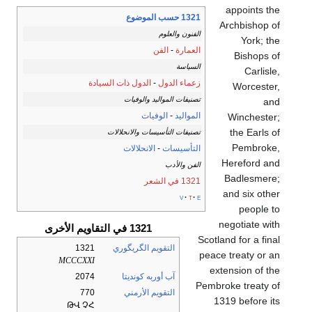
appoints the
1321 حسب الموضوع
Archbishop of
الفنون والعلوم
York; the
العمارة
-
الفن
Bishops of
السياسة
Carlisle,
زعماء الدول
-
الدول ذات السيادة
Worcester,
تصنيفات المواليد والوفيات
and
المواليد
-
الوفيات
Winchester;
the Earls of
تصنيفات التأسيسات والانحلالات
Pembroke,
التأسيسات
-
الانحلالات
Hereford and
الفن والأدب
Badlesmere;
1321 في الشعر
and six other
v
t
e
people to
negotiate with
1321 في التقاويم الأخرى
Scotland for a final
التقويم الگريگوري
1321
peace treaty or an
MCCCXXI
extension of the
آب أوربه كونديتا
2074
Pembroke treaty of
التقويم الأرمني
770
1319 before its
ԹՎ ՉՀ