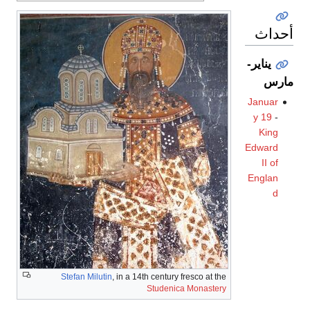
أحداث
يناير-
مارس
Januar
y 19
-
King
Edward
II of
Englan
d
Stefan Milutin
, in a 14th century fresco at the
Studenica Monastery