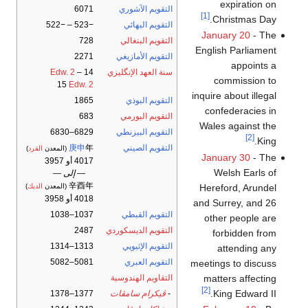
expiration on
التقويم الآشوري
6071
[1]
Christmas Day.
التقويم البهائي
−523 – −522
January 20
- The
التقويم البنغالي
728
English Parliament
التقويم الأمازيغي
2271
appoints a
سنة العهد الإنگليزي
14
–
Edw. 2
commission to
15
Edw. 2
inquire about illegal
التقويم البوذي
1865
confederacies in
التقويم البورمي
683
Wales against the
التقويم البيزنطي
6829–6830
[2]
King.
التقويم الصيني
年
庚申
(المعدن
القرد
)
January 30
- The
4017 أو 3957
Welsh Earls of
— إلى —
辛酉年
Hereford, Arundel
(المعدن
الديك
)
4018 أو 3958
and Surrey, and 26
التقويم القبطي
1037–1038
other people are
التقويم الديسكوردي
2487
forbidden from
التقويم الإثيوپي
1313–1314
attending any
التقويم العبري
5081–5082
meetings to discuss
matters affecting
التقاويم الهندوسية
[2]
King Edward II.
-
ڤيكرام سامڤات
1377–1378