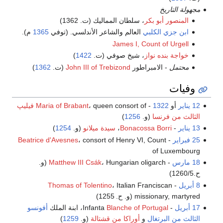
مجهولة التاريخ
المنصور أبو بكر
، سلطان المماليك (ت. 1362)
ابن جزي الكلبي
العالم والشاعر الأندلسي. (توفي
1365
م).
James I, Count of Urgell
خواجة بنده نواز
، شيخ صوفي (ت.
1422
)
محتمل
- الامبراطور
John III of Trebizond
(ت.
1362
)
وفيات
12 يناير
أو
1322
-
، queen consort of
Maria of Brabant
فيليپ
الثالث من فرنسا
(و.
1256
)
13 يناير
-
Bonacossa Borri
،
سيدة ميلانو
(و.
1254
)
25 فبراير
-
، consort of Henry VI, Count
Beatrice d'Avesnes
of Luxembourg
18 مارس
-
Matthew III Csák
، Hungarian oligarch (و.
ح.1260/5)
8 أبريل
-
، Italian Franciscan
Thomas of Tolentino
missionary, martyred (و. ح. 1255)
17 أبريل
- Infanta
Blanche of Portugal
، ابنة الملك
أفونسو
الثالث من البرتغال
و
أوراكا من قشتالة
(و.
1259
)