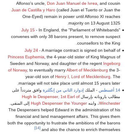
Alfonso's uncle,
Don Juan Manuel de Ivrea
, and cousin
Juan de Castilla y Haro
(called Juan el Tuerto or Juan the
One-Eyed) remain in power until Alfonso XI reaches
majority on 13 August 1325.
July 15
- In England, the "Parliament of Whitebands"
convenes with only 38 barons present, to remove suspect
counsellors to the King.
July 24
- A marriage contract is signed on behalf of
Princess Euphemia
, the 4-year-old sister of King Magnus of
Sweden and Norway, and daughter of the regent
Ingeborg
of Norway
, to eventually marry
Albert of Mecklenburg
the 3-
year-old son of
Henry I, Lord of Mecklenburg
. The
marriage will not take place until almost 15 years later.
14 أغسطس
- الملك
إدوارد الثاني من إنگلترة
وافق متردداً على
مطالب باروناته بإرسال
Hugh le Despenser, 1st Earl of
Winchester
، وابنه
Hugh Despenser the Younger
إلى المنفى.
The Despensers helped Edward in the administration of his
financial and land management affairs. This gives them
both the opportunity to frustrate the ambitions of the barons
[14]
and also the chance to enrich themselves.