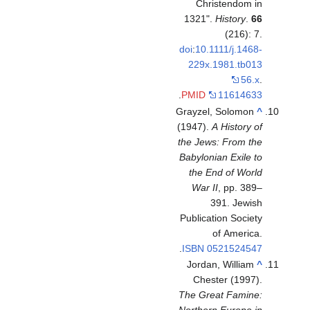
Christendom in
1321".
History
.
66
(216): 7.
doi
:
10.1111/j.1468-
229x.1981.tb013
56.x
.
.
PMID
11614633
Grayzel, Solomon
^
(1947).
A History of
the Jews: From the
Babylonian Exile to
the End of World
War II
, pp. 389–
391. Jewish
Publication Society
of America.
.
ISBN
0521524547
Jordan, William
^
Chester (1997).
The Great Famine:
Northern Europe in