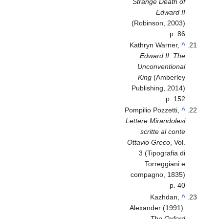
Strange Death of
Edward II
(Robinson, 2003)
p. 86
Kathryn Warner,
^
Edward II: The
Unconventional
King
(Amberley
Publishing, 2014)
p. 152
Pompilio Pozzetti,
^
Lettere Mirandolesi
scritte al conte
Ottavio Greco
, Vol.
3 (Tipografia di
Torreggiani e
compagno, 1835)
p. 40
Kazhdan,
^
Alexander (1991).
The Oxford