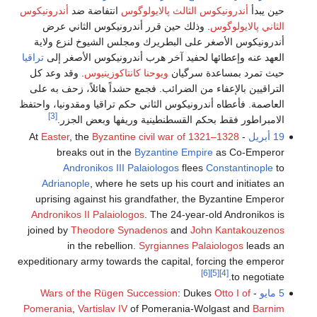
حين يبدأ
أندرونيكوس الثالث پالايولوگوس
انتفاضة ضد
أندرونيكوس
الثاني پالايولوگوس
. وذلك حين قرر أندرونيكوس الثاني عرض
أندرونيكوس الأصغر على البطريرك ومجلس الشيوخ لنزع ولاية
العهد عنه وإعطائها لحفيد آخر هرب أندرونيكوس الأصغر إلى
تراقيا
حيث تمرد بمساعدة سرگيان
ويوحنا كانتاكوزينيوس
. وقد وعد كل
التراقيين بالإعفاء من الضرائب. فجمع حشداً هائلاً، زحف به على
العاصمة. فأعطاه أندرونيكوس الثاني حكم تراقيا ومقدونيا، واحتفظ
[3]
الامبراطور فقط بحكم القسطنطينية وريفها وبعض الجزر.
19 أبريل
- At
Byzantine civil war of 1321–1328
, the
Easter
breaks out in the
Byzantine Empire
as Co-Emperor
Andronikos III Palaiologos
flees
Constantinople
to
Adrianople
, where he sets up his court and initiates an
uprising against his grandfather, the Byzantine Emperor
Andronikos II Palaiologos
. The 24-year-old Andronikos is
joined by
Theodore Synadenos
and
John Kantakouzenos
in the rebellion.
Syrgiannes Palaiologos
leads an
expeditionary army towards the capital, forcing the emperor
[6]
[5]
[4]
to negotiate.
5 مايو
-
Otto I of
: Dukes
Wars of the Rügen Succession
Pomerania
,
Vartislav IV
of Pomerania-Wolgast and
Barnim