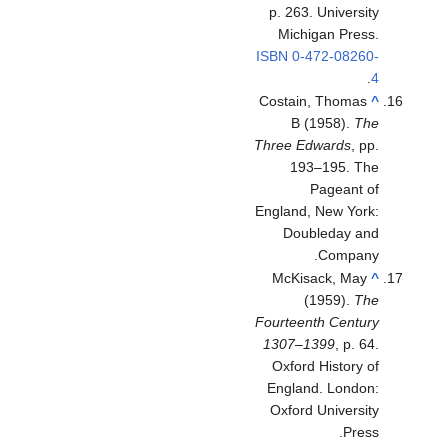
p. 263. University
Michigan Press.
ISBN
0-472-08260-
.
4
Costain, Thomas
^
B (1958).
The
Three Edwards
, pp.
193–195. The
Pageant of
England, New York:
Doubleday and
Company.
McKisack, May
^
(1959).
The
Fourteenth Century
1307–1399
, p. 64.
Oxford History of
England. London:
Oxford University
Press.