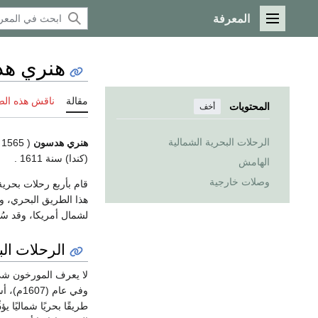
المعرفة
القائمة الرئيسية
هنري ه
مقالة
ناقش هذه ال
المحتويات
أخف
الرحلات البحرية الشمالية
هنري هدسون
( 1565 - 1611 ) ، مكتشف وبحار
(كندا) سنة 1611 .
الهامش
وصلات خارجية
قام بأربع رحلات بحر
هذا الطريق البحري، و
لشمال أمريكا، وقد سُم
الرحلات الب
وفي عام (1607م)، أستأجرت
طريقًا بحريًا شماليًا يؤ