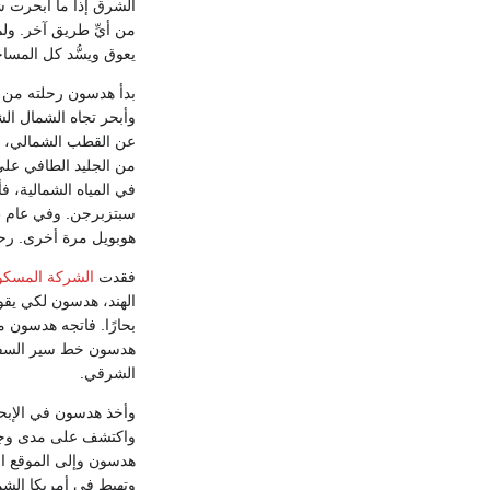
الشرق إذا ما أبحرت ش
من أيِّ طريق آخر. ولم
يعوق ويسُّد كل المسا
بدأ هدسون رحلته من
وأبحر تجاه الشمال 
عن القطب الشمالي، و
من الجليد الطافي على 
في المياه الشمالية، ف
هوبويل مرة أخرى. رحلا
فقدت
الشركة المسكو
بحارًا. فاتجه هدسون م
هدسون خط سير السفينة 
الشرقي.
وأخذ هدسون في الإبحار
واكتشف على مدى وج
هدسون وإلى الموقع ال