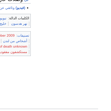
(فيديو)
وثائقي عن 
الكلمات الدالة:
نيوي
نهر هدسون
خليج
تصنيفات
:
tober 2009
أشخاص من لندن
of death unknown
مستكشفون مفقودو