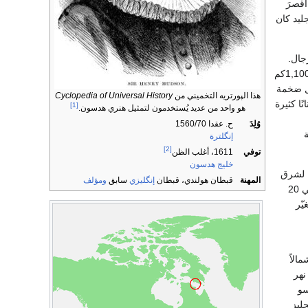
قصرَ
ليد كان
جال.
وتبعد هذه الجزر حوالي 1,100كم
ل ضخمة
هذا الپورتريه التخميني من
Cyclopedia of Universal History
ا كثيرة
[1]
هو واحد من عديد يُستخدمون لتمثيل هنري هدسون.
وُلِدَ
ح. عقدا 1560/70
ة
إنگلترة
[2]
توفي
1611، أغلب الظن
خليج هدسون
ة لشرق
المهنة
قبطان هولندي، قبطان
إنگليزي
سابق
ومؤلف
الهند، هدسون لكي يقوم بإحدى الحملات وسلمته الشركة سفينة، واسمها هاف مون، وطاقمًا من حوالي 20
يّر
الاً
نهر
سو
ر الإنجليز