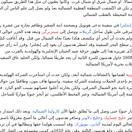
مالا، أو شمال شرق أو شمال غرب. وكانوا يظنون أن مثل هذا الطريق سيكون أ
 تكن قد اكتُشفت المنطقة القطبية الشمالية بعدُ ولم يصل إلى علم الناس أن الج
حة المحيطة بالقطب الشمالي.
إنجلترا
في سفينة تدعى هوبويل وبصحبته ابنه الصغير وطاقم بحارة من عشرة ر
الشرقي على طول ساحل
گرينلاند
ووصل إلى
سبتزبرگن
لم يحدث أن أبحر أي مكتشف هكذا بعيدًا تجاه الشمال من قبل. وقد أعاقت كت
سطح البحر السفينة وقد اضطر هدسون أن يعود إلى إنجلترا. وقرر أنه رأى حيتانً
أدّى تقريره هذا إلى ظهور حرفة صيد الحيتان الإنجليزية والهولندية بالقرب من
سبتزبرجن. وفي عام 1608 حاول هدسون للمرة الثانية أن يجد طريقًا شماليا، ولكن الجليد عاق السفين
ت بحرية لأمريكا الشمالية.
بية
اهتمامها باكتشافات شمالية أبعد، ولكن حدث أن استأجرت الشركة الهولندي
رة ثانية نحو الشمال الشرقي، ولكن بحارته أعلنوا عصيانهم بسبب الجو البارد. فغ
إلى أمريكا الشمالية، وعبر المحيط الأطلسي، ثم أبحر جنوبًا موازيًا للساحل
 جنوبًا حتى وصل إلى ما يُطلق عليها الآن
كارولينا الشمالية
. وبعد ذلك استدار شم
يز
خليج چساپيك
وخليج دلاوير
وسافر هدسون إلى أعالي ما أصبح معروفًا باسم 
حالي اليوم لمدينة
ألباني، نيويورك
. وقد أسست هولندا حقها ومطالبها في أن تر
وتهبط في أمريكا الشمالية على رحلة هدسون الثالثة. وفي عام 1610م، كونت مجموعة من التجا