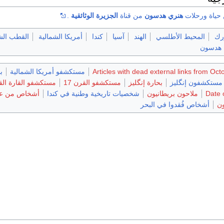
حياة ورحلات
هنري هدسون
من قناة
الجزيرة الوثائقية
.
ورك
المحيط الأطلسي
الهند
آسيا
كندا
أمريكا الشمالية
القطب الش
 هدسون
Articles with dead external links from Oc
مستكشفو أمريكا الشمالية
ب
مستكشفون إنگليز
بحارة إنگليز
مستكشفو القرن 17
مستكشفو القارة الق
Date 
ملاحون بريطانيون
شخصيات تاريخية وطنية في كندا
أشخاص من عص
ن
أشخاص فُقدوا في البحر