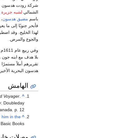
شركة زودت هدسون بس
الشمالي
لشبه جزيرة ل
باسم
مضيق هدسون
، 
فأبحر جنوبًا إلى ما ي
لهذا الخليج. وقد اضط
والجوع والمرض.
وفي ربيع عام 1611م، اتجهت عناية هدسون إلى البحث عن مخرج غربي من
بلا هدف مع ابنه جون و
تقريرهم أملاً مستمرًا
هدسون البحرية الأخيرة. كما 
الهامش
d Voyager
.
^
y
. Doubleday
anada. p. 12.
him in the
^
, Basic Books
وصلات خار