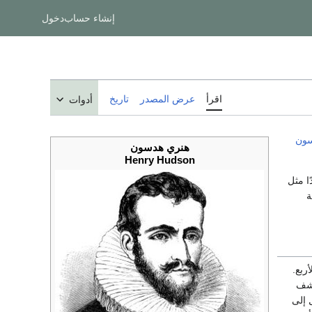
إنشاء حساب
دخول
اقرأ
عرض المصدر
تاريخ
أدوات
سون
هنري هدسون
Henry Hudson
ا مثل
ة
تمَّ رحلاته الأربع.
كشف
 إلى