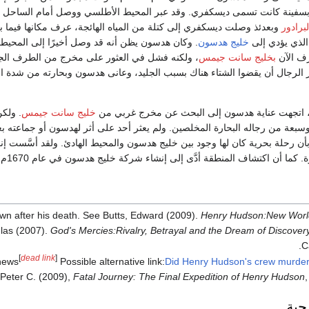
فينة كانت تسمى ديسكفري. وقد عبر المحيط الأطلسي ووصل أمام الساحل
برادور
وبعدئذ وصلت ديسكفري إلى كتلة من المياه الهائجة، عرف مكانها فيما ب
الذي يؤدي إلى
خليج هدسون
. وكان هدسون يظن أنه قد وصل أخيرًا إلى المحيط 
عرف الآن
بخليج سانت جيمس
، ولكنه فشل في العثور على مخرج من الطرف الج
ر الرجال أن يقضوا الشتاء هناك بسبب الجليد، وعانى هدسون وبحارته من شدة ال
خليج سانت جيمس
. ولكن
سبعة من رجاله البحارة المخلصين. ولم يعثر أحد على أثر لهدسون أو جماعته بعد ذ
 بأن رحلة بحرية كان لها وجود بين خليج هدسون والمحيط الهادئ. ولقد أسَّست 
أن اكتشاف المنطقة أدَّى إلى إنشاء شركة خليج هدسون في عام 1670م، وهي مؤسسة لتجارة الفراء
awn after his death. See Butts, Edward (2009).
Henry Hudson:New Worl
glas (2007).
God's Mercies:Rivalry, Betrayal and the Dream of Discover
C
[
dead link
]
news
Possible alternative link:
Did Henry Hudson's crew murder 
 Peter C. (2009),
Fatal Journey: The Final Expedition of Henry Hudson
جية