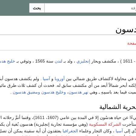
بحث
دسون
صفحة
إنجليزي
، ولد بـ
لندن
سنة 1565 ، وتوفي بـ
خليج هد
ية في محاولة لاكتشاف طريق شمالي بين
أوروبا
و
آسيا
. ولم يكتشف هدسون أبدً
لكنه أبحر شمالاً أبعد من أي مكتشف سابق له. فحدث أن كشف ثلاث طرق مائي
يت فيما بعد باسمِهِ ـ وهي
نهر هدسون
،
وخليج هدسون
ومضيق هدسون
.
حرية الشمالية
لا يعرف المورخون شيءًا عن حياة هدسُون إلا في المدة بين عامي (1607، 1611)، وقتما أ
الشركة المسكوبية
(وهي مؤسسة تجارية إنجليزية) هدسون بُغية أن ي
دِّي إلى
آسيا
، وكان التجار وعلماء
الجغرافيا
يعتقدون أن أية سفينة يمكن أن تصل