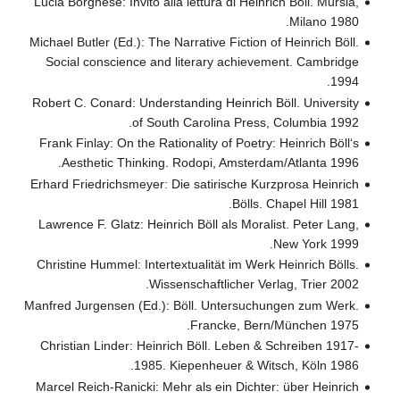
Lucia Borghese: Invito alla lettura di Heinrich Böll. Mursia,
Milano 1980.
Michael Butler (Ed.): The Narrative Fiction of Heinrich Böll.
Social conscience and literary achievement. Cambridge
1994.
Robert C. Conard: Understanding Heinrich Böll. University
of South Carolina Press, Columbia 1992.
Frank Finlay: On the Rationality of Poetry: Heinrich Böll‘s
Aesthetic Thinking. Rodopi, Amsterdam/Atlanta 1996.
Erhard Friedrichsmeyer: Die satirische Kurzprosa Heinrich
Bölls. Chapel Hill 1981.
Lawrence F. Glatz: Heinrich Böll als Moralist. Peter Lang,
New York 1999.
Christine Hummel: Intertextualität im Werk Heinrich Bölls.
Wissenschaftlicher Verlag, Trier 2002.
Manfred Jurgensen (Ed.): Böll. Untersuchungen zum Werk.
Francke, Bern/München 1975.
Christian Linder: Heinrich Böll. Leben & Schreiben 1917-
1985. Kiepenheuer & Witsch, Köln 1986.
Marcel Reich-Ranicki: Mehr als ein Dichter: über Heinrich