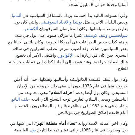
ألمانيا وحدها حوالي 6 مليون نسخة.
وفي السنوات التالية بدأ اهتمامه يزداد بالمشاكل السياسية في
ألمانيا
,
وبعض البلدان الأخرى مثل
بولندا
والاتحاد السوفييتي
, والتي كان بول
يعارض وينقد سياساتها. وكان المعارضان السوفييتيان
ألكسندر
سولجنتسن
وليف كوبيليف
كثيرا ما ينزلان ضيوفا على بول في بيته.
واهتم كذلك ببعض الصراعات في أمريكا الجنوبية, وكان يلتقي أحيانا مع
بعض السياسيين هناك. وقد أصيب بمرض تصلب الشرايين في ساقه
اليسرى حين كان في زيارة إلى
الإكوادور
, واقتضى الأمر أن يخضع
هناك لعملية جراحية, وعند عودته إلى ألمانيا كذلك إلى عمليات جراحية
للعلاج.
وكان بول ينتقد الكنيسة الكاثوليكية وأساليبها وهيكلها، حتى أنه أعلن
خروجه منها في عام 1976, دون أن يعني ذلك خروجه من الإيمان
المسيحي. وكان بول أيضا يدعم "
حركة السلام
" وهي مجموعة من
الناشطين ومحبي السلام, تعارض توجه التسلح الذي اتبعه
حلف الناتو
,
وشارك في عام 1982 في مظاهرة قام فيها المتظاهرون بالاعتصام
أمام قاعدة إطلاق الصواريخ في موتلانجن.
وكان آخر أعماله الأدبية رواية "
نساء أمام منطقة النهر
", التي كتبها في
بون وصدرت في عام 1985, والتي تعتبر تمجيدا لتاريخ
بون
العاصمة