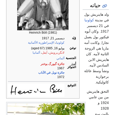
حياته
ولد هاينريش بول
في مدينة
كولونيا
في 21 ديسمبر
1917. وكان أبوه
Heinrich Böll (1981)
فيكتور بول يعمل
وُلِد
ديسمبر 21, 1917
نجارا, وكانت أمه
كولونيا
،
الإمبراطورية الألمانية
توفيَ
ماريا هي الزوجة
يوليو 16, 1985
(aged 67)
لانگن‌برويش
،
آيفل
،
ألمانيا
الثانية لأبيه. كان
الجنسية
ألماني
هاينريش الابن
أبرز
جائزة گيورگ بوخنر
السادس لأبيه.
الجوائز
1967
ونشأ وسط عائلة
جائزة نوبل في الآداب
برجوازية
1972
كاثوليكية.
التوقيع
التحق هاينريش
من بين عامي
1924 و
1928
بالمدرسة