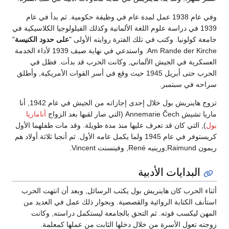
وفي عام 1938 عمل لمدة عام في وظيفة حكومية. ثم بدأ في عام
1939 في دراسة علوم اللغة الألمانية وكذلك الفيلولوجيا الكلاسيكية في
جامعة كولونيا. وكتب في تلك الفترة روايته الأولى "
على حدود الكنيسة
"
Am Rande der Kirche. واستدعي في نهاية صيف 1939 لأداء الخدمة
العسكرية في الجيش الألماني, وكانت الحرب قد بدأت. فظل في
الحرب حتى أبريل 1945 حيث وقع في أسر القوات الأمريكية, وأطلق
سراحه في سبتمبر.
تزوج هاينريش بول خلال إحدى إجازاته من الجيش في عام 1942, أنا
ماريا تشيش Annemarie Čech (التي صار لقبها بعد الزواج
أناماريا
بول
), التي كان قد تعرف عليها منذ مدة طويلة. وقد مات طفلهما الأول
كريستوفر في عام 1945 ولما يكمل عامه الأول. ثم أنجبا ثلاثة أولاد هم
ريمون Raimund,ورينيه René, وفينسنت Vincent.
البدايات الأدبية
أثناء الحرب كان هاينريش بول يكتب الرسائل, وبعد أن انتهت الحرب
استأنف الكتابة الروائية والقصصية. وبجوار ذلك عمل في العديد من
المهن ليكسب قوته. ثم التحق بالجامعة ليستكمل دراسته, وكانت
زوجته تعول الأسرة من خلال دخلها الثابت من عملها كمعلمة.