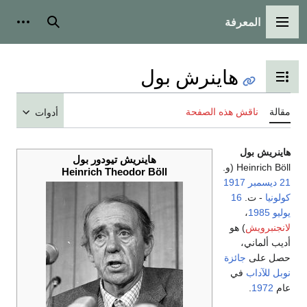
المعرفة
القائمة الرئيسية
بحث
أدوات
هاينرش بول
تبديل عرض جدول المحتويات
مقالة
ناقش هذه الصفحة
أدوات
هاينريش بول
هاينريش تيودور بول
Heinrich Böll (و.
Heinrich Theodor Böll
21 ديسمبر
1917
كولونيا
- ت.
16
يوليو
1985
،
لانجنبرويش
) هو
أديب ألماني،
حصل على
جائزة
نوبل للآداب
في
عام
1972
.