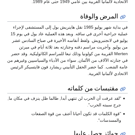
الاتحادية لألمانيا الغربية بين عامي 1949 حتى عام 1989.
المرض والوفاة
في بداية شهر يوليو 1985 نقل هاينريش بول إلى المستشفى لإجراء
عملية جراحية أخرى في ساقه. وبعد هذه العملية عاد بول في يوم 15
يوليو في لانجنبرويش. ولفظ أنفاسه الأخيرة في صباح السادس عشر
من يوليو. وأجريت مراسم دفنه وجنازته بعد ثلاثة أيام في ميرتن
Merten القريبة من كولونيا وذلك تبعا للمراسم الكاثوليكية. وقد حضر
في جنازته الآلاف من الألمان, سواء من الأدباء والسياسيين وغيرهم من
عامة الشعب. كما حضر الحفل التأبيني ريشارد فون فايتسيكر الرئيس
الاتحادي لألمانيا الغربية.
مقتبسات من كلماته
"لقد عرفت أن الحرب لن تنتهي أبدا, طالما ظل ينزف في مكان ما,
جرح سببته الحرب".
"قوة الكلمات قد تكون أحيانا أعنف من قوة الصفعات
والمسدسات".
جوائز حصل عليها