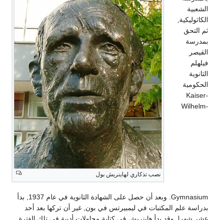
الشعبية
الكاثوليكية,
ثم التحق
بمدرسة
القيصر
فيلهلم
الثانوية
الحكومية
Kaiser-
Wilhelm-
نصب تذكاري لهاينريش بول
Gymnasium. وبعد أن حصل على الشهادة الثانوية في عام 1937, بدأ
بدراسة علم المكتبات في ليمبيرتس في بون, غير أن تركها بعد أحد
عشر شهرا. وقد بدأ هاينريش في كتابة محاولات أدبية في تلك الفترة.