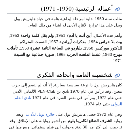
أعماله الرئيسية (1950- 1971)
مثلت سنة 1950 بداية لمرحلة إبداعية هامة في حياة هاينريش بول.
ويدل على هذا غزارة الأنتاج الأدبي له ابتداء من ذلك العام.
وأهم هذه الأعمال:
أين أنت يا آدم
؟ 1951,
ولم يقل كلمة واحدة
1953,
بيت بلا حراس
1954,
مذكرات آيرلندية
1957,
الصمت المتراكم
للدكتور موركيس
1958,
بلياردو في الساعة الثانية عشرة
1959,
تأملات
مهرج
1963,
عندما اندلعت الحرب
1965,
صورة جماعية مع السيدة
1971.
شخصيته العامة واتجاهه الفكري
كان هاينريش بول ذا نزعة سياسية يسارية, إلا أنه لم ينضم إلى حزب
معين. وقد ترأس في عام 1970 نادي بن PEN-Club الألماني الأدبي
حتى عام 1972, وترأس في نفس الفترة في عام 1971
نادي القلم
الدولي
حتى عام 1974.
وفي عام 1972 حصل هاينريش بول على
جائزة نوبل للآداب
. وتعد
رواية
الشرف الضائع لكاترينا بلوم
من أشهر رواياته على الإطلاق, وقد
ترجمت إلى أكثر من 30 لغة, وحولت إلى فيلم سينمائي, وبيع منها في