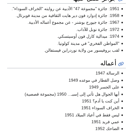
1951: جائزة "مجموعة 47" الأدبية عن روايته "الخراف السوداء".
1958: جائزة إدوارد فون دير هايت الثقافية من مدينة فوبرتال.
1967: جائزة جيورج بوشنر - عن مجموع أعماله الأدبية.
1972: جائزة نوبل للآداب.
1974: ميدالية كارل فون أوسيتسكي.
"المواطن الفخري" في مدينة كولونيا.
لقب بروفيسور من ولاية نوردراين فيستفالن.
أعماله
الرسالة 1947
وصل القطار في موعده 1949
على الجسر 1949
أيها الجوال هل تأتي إلى إسبـ... 1950 (مجموعة قصصية)
أين كنت يا آدم؟ 1951
الخراف السوداء 1951
ليس فقط في أعياد الميلاد 1951
عمي فريد 1951
الضاحك 1952