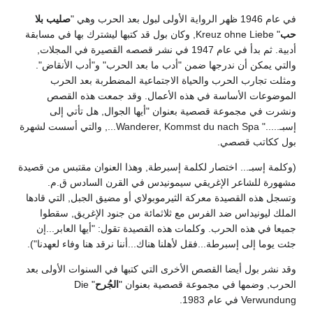
في عام 1946 ظهر الرواية الأولى لبول بعد الحرب وهي "
صليب بلا
حب
" Kreuz ohne Liebe, وكان بول قد كتبها ليشترك بها في مسابقة
أدبية. ثم بدأ في عام 1947 في نشر قصصه القصيرة في المجلات,
والتي يمكن أن ندرجها ضمن "أدب ما بعد الحرب" و"أدب الأنقاض".
ومثلت تجارب الحرب والحياة الاجتماعية المضطربة بعد الحرب
الموضوعات الأساسة في هذه الأعمال. وقد جمعت هذه القصص
ونشرت في مجموعة قصصية بعنوان "أيها الجوال, هل تأتي إلى
إسبـ....." Wanderer, Kommst du nach Spa..., والتي أسست لشهرة
بول ككاتب قصصي.
(وكلمة إسبـ... اختصار لكلمة إسبرطة, وهذا العنوان مقتبس من قصيدة
مشهورة للشاعر الإغريقي سيمونيدس في القرن السادس ق.م.
وتسجل هذه القصيدة معركة الثيرموبولاي أو مضيق الجبل, التي قادها
الملك ليونيداس ضد الفرس مع ثلاثمائة من جنود الإغريق, سقطوا
جميعا في هذه الحرب. وكلمات هذه القصيدة تقول: "أيها العابر...إن
جئت يوما إلى إسبرطة...فقل لأهلنا هناك...أننا نرقد هنا وفاء لعهدنا").
وقد نشر بول أيضا القصص الأخرى التي كتبها في السنوات الأولى بعد
الحرب, وضمها في مجموعة قصصية بعنوان "
الجُرح
" Die
Verwundung في عام 1983.