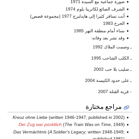
صورة جماعية مع السيدة 1971
الشرف الضائع لكاترينا بلوم 1974
أنت تسافر كثيرا إلى هايدلبرج 1977 (مجموعة قصص)
الجرح 1983
نساء أمام منطقة النهر 1985
وقد نشر بعد وفاته:
ـ وصمت الملاك 1992
ـ الكلب الشاحب 1995
ـ صليب بلا حب 2002
ـ على حدود الكنيسة 2004
- قرية القتلة 2007
مراجع مختارة
Kreuz ohne Liebe
(written 1946-1947; published in 2002)
Der Zug war pünktlich
(
The Train Was on Time
, 1949)
Das Vermächtnis
(
A Soldier's Legacy
; written 1948-1949;
published 1981)