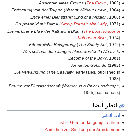
Ansichten eines Clowns
(
The Clown
, 1963)
Entfernung von der Truppe
(
Absent Without Leave
, 1964)
Ende einer Dienstfahrt
(
End of a Mission
, 1966)
Gruppenbild mit Dame
(
Group Portrait with Lady
, 1971)
Die verlorene Ehre der Katharina Blum
(
The Lost Honour of
Katharina Blum
, 1974)
Fürsorgliche Belagerung
(
The Safety Net
, 1979)
Was soll aus dem Jungen bloss werden?
(
What's to
Become of the Boy?
, 1981)
Vermintes Gelände
(1982)
Die Verwundung
(
The Casualty
, early tales, published in
1983)
Frauen vor Flusslandschaft
(
Women in a River Landscape
,
1985; posthumous)
انظر أيضا
أدب ألماني
List of German-language authors
Anekdote zur Senkung der Arbeitsmoral