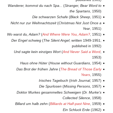
Wanderer, kommst du nach Spa...
(
Stranger, Bear Word to
the Spartans
, 1950)
Die schwarzen Schafe
(
Black Sheep
, 1951)
Nicht nur zur Weihnachtszeit
(
Christmas Not Just Once a
Year
, 1951)
Wo warst du, Adam?
(
And Where Were You, Adam?
, 1951)
Der Engel schwieg
(
The Silent Angel
; written 1949-1951;
published in 1992)
Und sagte kein einziges Wort
(
And Never Said a Word
,
1953)
Haus ohne Hüter
(
House without Guardians
, 1954)
Das Brot der frühen Jahre
(
The Bread of Those Early
Years
, 1955)
Irisches Tagebuch
(
Irish Journal
, 1957)
Die Spurlosen
(
Missing Persons
, 1957)
Doktor Murkes gesammeltes Schweigen
(
Dr. Murke's
Collected Silence
, 1958)
Billard um halb zehn
(
Billiards at Half-past Nine
, 1959)
Ein Schluck Erde
(1962)