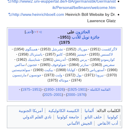
http://www2.uni-wuppertal.de/FBA/germanistik/Germanist
ik/Personal/bellmann/welcome.htm
http://www.heinrichboell.com
Heinrich Böll Website by Dr.
Lawrence Glatz
الحائزون
على
e
t
v
أخف
جائزة نوبل للأدب
(1951–
1975)
لاگركڤست
(1951)
مورياك
(1952)
تشرشل
(1953)
همينگوی
(1954)
لاكسنس
(1955)
خيمنيز
(1956)
كامو
(1957)
باسترناك
(1958)
كوازيمودو
(1959)
پرس
(1960)
أندريتش
(1961)
شتاينبيك
(1962)
سفريس
(1963)
سارتر
(1964)
شولوخوف
(1965)
عجنون
/
ساكس
(1966)
أستورياس
(1967)
كواباتا
(1968)
بيكيت
(1969)
سولجنيستين
(1970)
نيرودا
(1971)
بول
(1972)
وايت
(1973)
جونسون
/
مارتنسون
(1974)
مونتاله
(1975)
القائمة الكاملة
(
1901-1925
)
(
1926–1950
)
(
1951–1975
)
)
2001–2025
(
)
1976–2000
(
الكلمات الدالة:
ألمانيا
الكنيسة الكاثوليكية
أمريكا الجنوبية
كولونيا
حلف الناتو
جامعة كولونيا
نادي القلم الدولي
أدب الأنقاض
الجيش الألماني