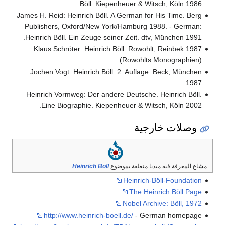
Böll. Kiepenheuer & Witsch, Köln 1986.
James H. Reid: Heinrich Böll. A German for His Time. Berg
Publishers, Oxford/New York/Hamburg 1988. - German:
Heinrich Böll. Ein Zeuge seiner Zeit. dtv, München 1991.
Klaus Schröter: Heinrich Böll. Rowohlt, Reinbek 1987
(Rowohlts Monographien).
Jochen Vogt: Heinrich Böll. 2. Auflage. Beck, München
1987.
Heinrich Vormweg: Der andere Deutsche. Heinrich Böll.
Eine Biographie. Kiepenheuer & Witsch, Köln 2002.
وصلات خارجية
مشاع المعرفة فيه ميديا متعلقة بموضوع
Heinrich Böll
.
Heinrich-Böll-Foundation
The Heinrich Böll Page
Nobel Archive: Böll, 1972
http://www.heinrich-boell.de/
- German homepage