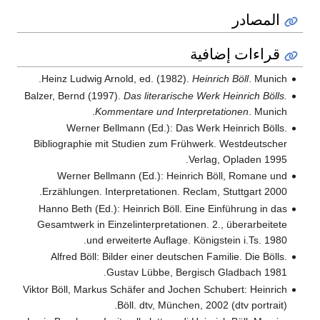
المصادر
قراءات إضافية
Heinz Ludwig Arnold, ed. (1982).
Heinrich Böll
. Munich.
Balzer, Bernd (1997).
Das literarische Werk Heinrich Bölls.
Kommentare und Interpretationen
. Munich.
Werner Bellmann (Ed.): Das Werk Heinrich Bölls.
Bibliographie mit Studien zum Frühwerk. Westdeutscher
Verlag, Opladen 1995.
Werner Bellmann (Ed.): Heinrich Böll, Romane und
Erzählungen. Interpretationen. Reclam, Stuttgart 2000.
Hanno Beth (Ed.): Heinrich Böll. Eine Einführung in das
Gesamtwerk in Einzelinterpretationen. 2., überarbeitete
und erweiterte Auflage. Königstein i.Ts. 1980.
Alfred Böll: Bilder einer deutschen Familie. Die Bölls.
Gustav Lübbe, Bergisch Gladbach 1981.
Viktor Böll, Markus Schäfer and Jochen Schubert: Heinrich
Böll. dtv, München, 2002 (dtv portrait).