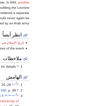
eter. In 849,
another
building the Leonine
nsidered a separate
uld never again be
ed by an Arab army.
انظر أيضاً
تاريخ الإسلام في 
es of the event.
ملاحظات
 for details.
^
الهامش
أ
ب
. 25–28.
^
1988
, p. 99.
^
أ
ب
ت
ث
ج
n
^
.
University of