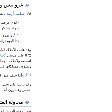
غزو نيس و
قال
شكيب أرسلان
تعل
«
الذي عرفته ف
سراسينشكو، أص
[17]
، وعمروا ت
هذا اليوم ترا
872 على مدينتي
گايتا
،
لنفسه، ولأملاكه الحِما
وبشؤون ممتلكاتها في 
[20]
، وأما حلف مدن كم
وقد ترتب على تخلي هؤل
خمس وعشرون ألف (25000) قطعة فضية
محاولة العث
بعد أن فتح الجيش الع