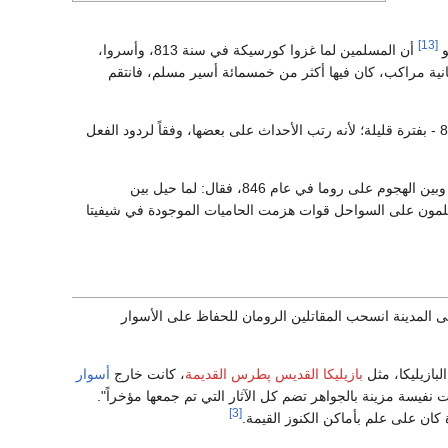
[13]
و
أن المسلمين لما غزوا كورسيكة في سنة 813، وأسروا،
مانية مراكب، كان فيها أكثر من خمسمائة أسير مسلم، فانتقم
والظاهر من كلام رينو أن غزو المسلمين لسواحل المدن المذكورة كان بعد التاريخ الذي ذكره - وهو 813 - بفترة قليلة؛ لأنه رتب الأحداث على بعضها، وفقاً لردود الفعل
ولكن أرشيبالد لويس قد ذكر مساراً آخر للأحداث، ربط فيه بين الهجوم على المدن الساحلية المذكورة وبين الهجوم على روما في عام 846، فقال: لما حيل بين
ي البابوية؛ ففي عام 846، أنزل المسلمون على السواحل قوات هزمت الحاميات الموجودة في شيفيتا
بي على المدينة انسحب المقاتلين الرومان للحفاظ على الأسوار
لبازيليكا، مثل
بازيليكا القديس پطرس القديمة
، كانت خارج
أسوار
نفيسة مزينة بالجواهر تضم كل الآثار التي تم جمعها مؤخراً".
[3]
كان على علم بأماكن الكنوز القيمة.