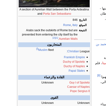
ها -
A section of Aurelian Wall between the Porta Ardeatina
طان
and
Porta San Sebastiano
التاريخ
846
الموقع
Italy
,
Rome
النتيجة
Arabs sack the outskirts of Rome but are
prevented from entering the city itself by the
[2]
[1]
.
Aurelian Walls
حمد بن
المتحاربون
[أ]
Muslim
fleet
Christian
League:
Frankish Empire
ة
Duchy of Spoleto
تا
، فلم
Duchy of Naples
Papal States
[8]
هبوا
القادة والزعماء
لي،
Unknown
Guy I of Spoleto
Caesar of Naples
Pope Sergius II
القوى
Unknown
Unknown
ناء