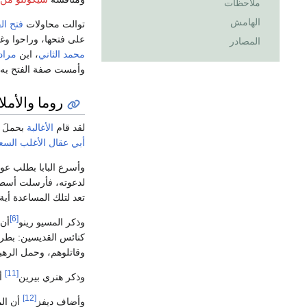
ملاحظات
الهامش
توالت محاولات
فتح ال
على فتحها، وراحوا وغ
المصادر
محمد الثاني
، ابن
مراد 
وأمست صفة الفتح به 
روما والأملا
لقد قام
الأغالبة
بحملَ على ر
أبي عقال الأغلب الس
وأسرع البابا بطلب ع
لدعوته، فأرسلت أسطو
تعد لتلك المساعدة أي
[6]
وذكر المسيو رينو
أن ا
كنائس القديسين: بط
وقاتلوهم، وحمل الرهب
[11]
وذكر هنري بيرين
أن
[12]
وأضاف ديفز
أن الم