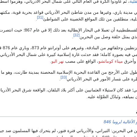
لية
، ثم عاودوا الكرة في العام التالي على شمال البحر الأدرياتي، وهزموا أسطولً
 مدينة باري، وغيرها من مدن شاطئ البحر الأدرياتي قواعد بحرية قوية، مكنتهم 
[31]
اخلية، منطلقين من تلك المواقع الحَصينة على الشواطئ
.
ولم تستطع البندقية والقسطنطين
[32]
الذي يمثل حلقة وصل بين البحرين
.
ولا 
مي فيه بصورة كاملة؛ فقد حدثت غارة إسلامية كبيرة على شمال البحر الأدرياتي
ميناء كوماتشو
، الواقع على مصب
نهر البو
.
طول على الأرجح من القاعدة البحرية الإسلامية المحصنة بمدينة طارنت، وهو ما 
[33]
يطرة على مَسار الأمور في البحر الأدرياتي
.
؛ فقد كان لاستيلاء العثمانيين على أكثر بلاد البلقان، الواقعة شرق البحر الأدري
مياهه، وتَبادُل الصَّوْلة عليه.
الأغالبة لروما 846
 البحرين: التيراني، والأدرياتي فترة فتور، لم يتحرك فيها المسلمون ضد جيرانه