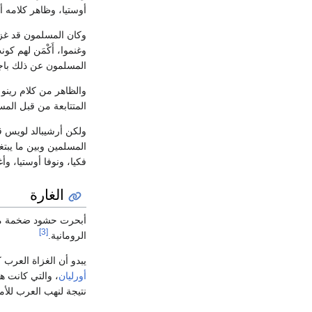
أوستيا، وظاهر كلامه أ
وكان المسلمون قد غزو
وغنموا، أَكْمَن لهم ك
المسلمون عن ذلك باج
المتتابعة من قبل الم
المسلمين وبين ما يبت
فكيا، ونوفا أوستيا، و
الغارة
أبحرت حشود ضخمة 
[3]
الرومانية.
يبدو أن الغزاة العرب ك
أورليان
، والتي كانت ه
نتيجة لنهب العرب للأم