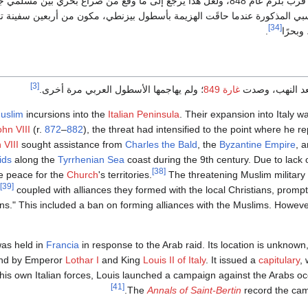
البيزنطيون في صقلية قرب بلرم عام 848، ولعل هذا يرجع إلى ما وقع من صرا
سبي المذكورة عندما حاقَت الهزيمة بأسطول بيزنطي، مكون من أربعين سفينة تجاه
[34]
 وبحرًا
.
[3]
بعد النهب، وصدت
غارة 849
؛ ولم يهاجمها الأسطول العربي مرة أخرى.
uslim
incursions into the
Italian Peninsula
. Their expansion into Italy w
hn VIII
(r.
872
–
882
), the threat had intensified to the point where he r
 VIII
sought assistance from
Charles the Bald
, the
Byzantine Empire
, 
ids
along the
Tyrrhenian Sea
coast during the 9th century. Due to lack 
[38]
e peace for the
Church
's territories.
The threatening Muslim military
[39]
coupled with alliances they formed with the local Christians, prom
s." This included a ban on forming alliances with the Muslims. However
was held in
Francia
in response to the Arab raid. Its location is unknown
 and by Emperor
Lothar I
and King
Louis II of Italy
. It issued a
capitulary
,
is own Italian forces, Louis launched a campaign against the Arabs o
[41]
The
Annals of Saint-Bertin
record the cam