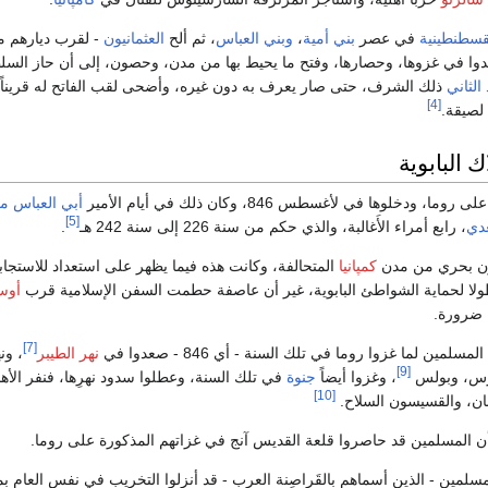
قسطنطينية
في عصر
بني أمية
،
وبني العباس
، ثم ألح
العثمانيون
- لقرب ديارهم من
دوا في غزوها، وحصارها، وفتح ما يحيط بها من مدن، وحصون، إلى أن حاز السل
الثاني
ذلك الشرف، حتى صار يعرف به دون غيره، وأضحى لقب الفاتح له قريناً،
[4]
لصيقة.
ك البابوية
وما، ودخلوها في لأغسطس 846، وكان ذلك في أيام الأمير
أبي العباس م
[5]
عدي
، رابع أمراء الأَغالبة، والذي حكم من سنة 226 إلى سنة 242 هـ
.
ون بحري من مدن
كمپانيا
المتحالفة، وكانت هذه فيما يظهر على استعداد للاستجاب
لا لحماية الشواطئ البابوية، غير أن عاصفة حطمت السفن الإسلامية قرب
أوسي
ة ضرورة.
[7]
لمسلمين لما غزوا روما في تلك السنة - أي 846 - صعدوا في
نهر الطيبر
، ون
[9]
رس، وبولس
، وغزوا أيضاً
جنوة
في تلك السنة، وعطلوا سدود نهرِها، فنفر الأها
[10]
ان، والقسيسون السلاح.
 المسلمين قد حاصروا قلعة القديس آنج في غزاتهم المذكورة على روما.
سلمين - الذين أسماهم بالقَراصِنة العرب - قد أنزلوا التخريب في نفس العام بمي