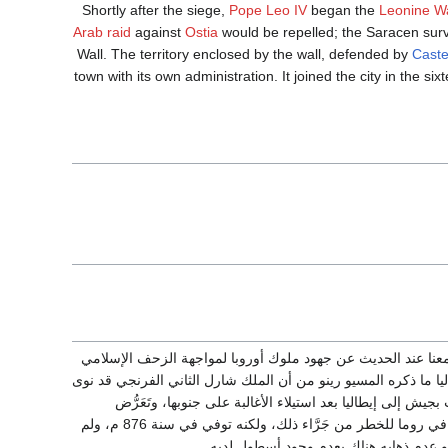
Shortly after the siege,
Pope Leo IV
began the
Leonine Wa
Arab raid
against
Ostia
would be repelled; the Saracen surv
Wall. The territory enclosed by the wall, defended by
Caste
town with its own administration. It joined the city in the s
ّم معنا عند الحديث عن جهود ملوك أوروبا لمواجهة الزحف الإسلامي
يا ما ذكره المسيو رينو من أن الملك شارل الثاني الفرنجي قد نوى
جيش إلى إيطاليا بعد استيلاء الأغالبة على جنوبها، وتَعَرُّض
الباباوية في روما للخطر من جَرَّاء ذلك، ولكنه توفي في سنة 876 م، ولم
رينو عدم ذهابه هناك بعدم وجود أسطول لديه.