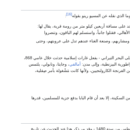
[16]
ا الذي نقله عن المسيو رينو بقوله
:
د على مسافة أربعين كيلو متر من رومة قرية، يقال لها:
الي، فقتلوا جانباً، واستسلم لهم الباقون، وتنصروا
 ومشاربهم، وصنعة الغناء عندهم تدل على عروبتهم، وحتى
وقد عانت الأَملاك البابوِية الأمرين حين ازداد ضغط المسلمين على الشاطئ الغربي لإيطاليا - المطل على البحر التيراني - بفعل غارات إسلامية حدثت خلال عامي 868،
راطورية البيزنطية، وإلى مدن:
أمالفي
، وجايتا، ونابولي، يلتمس
 الفرنجة الكارولنجيين، ولأنها كانت مَشْغولة بأمر صِقلية،
لسكينة، إلا بعد أن قام البابا بدفع جزية للمسلمين، قدرها
مدينة أوترانت الإيطالية عنوة في شهر أغسطس من سنة 1480 - وقد مر ذكر هذا عند الحديث عن تاريخ