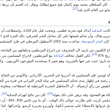
ا - كان السلطان محمد ينوى إكمال فتح جميع إيطاليا، ويقال: إنه أقسم بأن ير
[22]
و من العام الذي يليه
.
كانت
البندقية
آنذاك قوة بحرية عظمى، ونج
نتشرين هناك، وأن تحكم قبضتها على كل ساحل البحر الشرقي، ذلك الجزء الذي
 إلى
البحر المتوسط
، ساعدت سنة 1002 الأسطول البيزنطي في طرد المسلمين من جزيرة {{باري]].
 الكلبيين من باري؛ لأن المعروف عن إخراج البيزنطيين وحلفائهم من البَنادقة، و
[24]
 876
، لكن القول بتحالف
البنادقة
مع البيزنطيين، لإخراج المسلمين من با
نة باري؛ حيث عبر عنها بالجزيرة، وهو تعبير لا يستخدمه المؤرخون الأوربيون - و
.
 لويس؛ فإن المسلمين قد أحرزوا في البحرين: الأدرياتي، والأيوني من النجاح ما 
ن رغبته في إظهار مدى تحكم المسلمين في مياه البحر التيراني في فترة من ا
نقيض من رأي أرشبيالد - أن الأساطيل البحرية البيزنطية قد استطاعت بمعاونة حلف
[30]
[29]
الد هو الصحيح، وقد برهن على ذلك بقوله
: كان من نتائج انهزام البندقية
، 
يل غزواتها بالاستيلاء على مدينتي أنكونا، وأوزيرو بجزيرة كرسو، وإحراقها، كم