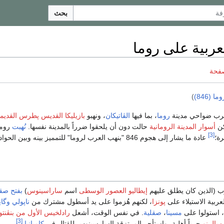
بحث
لعربية على روما
صفحة
 (846)
)
رب ضواحي مدينة
روما
، بما فيها
الڤاتيكان
، ونهبو
بازيليكا القديس پطرس القديم
كن
أسوار المدينة الرومانية
حالت دون أن يلحقوا ضرراً بالمدينة نفسها.
نُهبت
روما
[3]
رة؛
عادة ما يشار إلى هجوم 846 "بنهب العرب لروما" للتمميز بينه وبين الحو
إيطاليو العصور الوسطى
اسم
ساراسينوس
)
بفتح صقل
پونزا
، لكنهم هُزموا على يد أسطول مشترك من
ناپولي
وگاي
 استولوا على
مسينا
،
صقلية
. في نفس الوقت، أشعل
رادلخيس الأول من بنڤنتو
[3]
سالرنو
حرباً أهلية، واستأجر المرتزقة السارسينوس للقتال في
كامپانيا
.