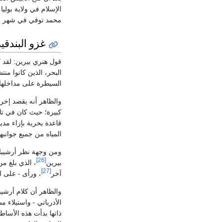
الإسلام في ولاية بولي
محمد توفي في شهر ماي
غزو البندقية
قول هنري بيرين: لقد 
البحر، الذين كانوا م
السيطرة على مداخلها
والظاهر أنه يقصد إخراج
كبيرة؛ حيث كان في تاريخ
قاعدة بحرية بإزاء مدي
المياه من جميع جوانبها
ومن وجهة نظر أرشيبالد
[26]
بيرين
، الذي بلغ م
[27]
آخر
، ورأى - على ال
والظاهر أن كلام أرشيب
ذاتها بدأت هذه الأساط