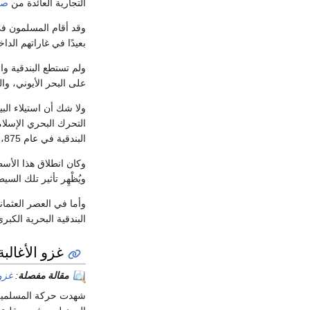
التجارية العائدة من
صق
وقد أقام المسلمون في
بعيدًا في غاراتهم الد
على البحر الأيوني، و
التحرك البحري الإسلا
البندقية في عام 875، وأحرق
وكان انطلاق هذا الأس
ويُظْهِر تأثير تلك الس
وأما في العصر العثماني
البندقية البحرية الكبرى ب
غزو الأغالبة
مقالة مفصلة
:
غزو 
شهدت حركة المسلمين في