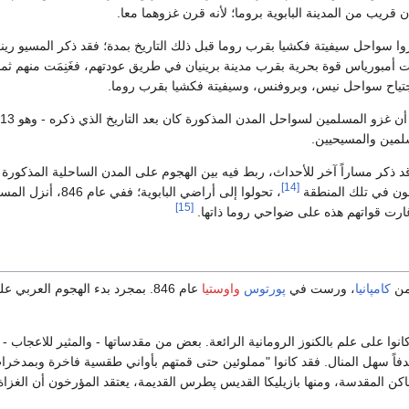
ن قريب من المدينة البابوية بروما؛ لأنه قرن غزوهما معا.
ا سواحل سيفيتة فكشيا بقرب روما قبل ذلك التاريخ بمدة؛ فقد ذكر المسيو رين
ونت أمبورياس قوة بحرية بقرب مدينة برينيان في طريق عودتهم، فغَنِمَت منهم ث
تياح سواحل نيس، وبروفنس، وسيفيتة فكشيا بقرب روما.
سلمين والمسيحيين.
[14]
غون في تلك المنطقة
، تحولوا إلى أراض
[15]
أغارت قواتهم هذه على ضواحي روما ذاتها.
من
كامپانيا
، ورست في
پورتوس
واوستيا
عام 846. بمجرد بدء الهجوم العر
انوا على علم بالكنوز الرومانية الرائعة. بعض من مقدساتها - والمثير للاعجاب - ا
دفاً سهل المنال. فقد كانوا "مملوئين حتى قمتهم بأواني طقسية فاخرة وبمدخرات 
اكن المقدسة، ومنها بازيليكا القديس پطرس القديمة، يعتقد المؤرخون أن الغزاة 