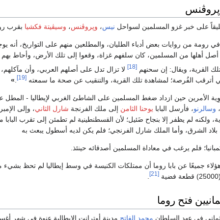
پروڤنس
يقاً على خبر غزو المسلمين لسواحل
نيس
،
وپروڤنس
،
وسيڤيتة
فكشيا
بقرب روم
ي رومة من روايات بعض أدباء الطليان، والمطلعين منهم على التواريخ، أنه يوج
ل أهلها من المسلمين، كان سلفهم غزاة، وقعوا إلى تلك الأرض، وأحاط بهم الأه
[18]
لك القرية، ويقال: إن سحنهم
لا تزال تدل على أصلهم العربي، وأن مآكلهم،
[19]
ني أترقب الفُرصة؛ لمشاهدة تلك القرية، والتنقيب عن صحة ما سمعته
.
»
وسالرنو
، فأرسل البابا
يوحنا الثامن
إلى ملك الفرنجة
شارل الثاني
، وإلى الإمب
ية، ولكنه لم يظفر إلا بنجاح ضَئيل؛ لأن القسطنطينية لم تطمئن إلى تقرب البابا من
بلاد الشرق، وأما الملك شارل الفرنجي؛ فلم يكن لديه أسطول يبعث به
بانيا؛ فلم يرغب في معاداة المسلمين أصدقائه حينئذ.
اء جميعًا عن بابا روما أن ممتلكات الكنيسة في وسط إيطاليا لم تحظ بشيء من ا
[21]
.
مانيين فتح روما
ثماني في عهد السلطان
محمد الفاتح