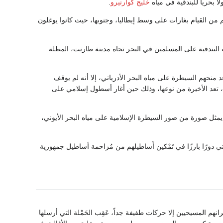
ا بحرياً للبندقية في مياه
خليج كوارنيرو
.
من القيام بغارات على وسط إيطاليا، وجنوبها، حيث كانوا يوغلون
ية أن تعملا في البحار الإيطالية بعد ذلك إلا في عام 867؛ حيث انتصرت البندقية على المسلمين في البحر تجاه مدينة طارنت، المطلة
شك أن استيلاء البيزنطيين وحلفائهم من البنادقة، وغيرهم على أوترانتو عام 873، وباري عام 876 قد منحهم السيطرة على مياه البحر الأدرياتي، إلا أنه لم يوقف
، تعد الأخيرة من نوعها، وذلك حين أغار أسطول إسلامي على
يمثل صورة من صور السيطرة الإسلامية على مياه البحر الأيوني،
اتي دورًا بارزًا في تَمْكين أَساطيلهم من مُزاحمة أساطيل جمهورية
م المسيحيين إلا حركات طفيفة جداً، عَقِب الحَمْلة التي أرسلها