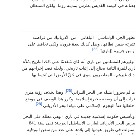
بط حِصانه في كنيسة القديس بطرس بمدينة روما، ولكن السلطان
حت قبل عام 1100، واستطاعت أن تطهر الجزء الدِلماشي - البلقاني - من الأدرياتيك من قراصنة
 اعتبرته ضمن نطاقها، وظل كذلك لعدة قرون، ولكي تحافظ على
[23]
غيرهم للمسلمين من باري أنه كان مُتقدمًا على ذلك التاريخ بمُدَّة
ري للمرة الثانية يحتاج إلى إثبات تاريخي، ولعله قصد إخراجهم من
كذلك غيرهم - المعاصرون سوى في حَقِّ الأرض التي تُحيط بها
[25]
لم يحرِوزا مثيله في البحر التيراني
، وهذا بخلاف رؤية هنري
لفترات إلى أن وصفه ببحيرة إسلامية، وكرر هذا الوصف في موضع
[28]
ائها صَدِّ الهجوم الإسلامي على مياه البحر الأدرياتي.
وتأسيس حكومة إسلامية جديدة في باري - وهي مطلة على البحر
الأدرياتي - واستيلاء مسلمي كريت على طارنت حوالي ذلك الوقت - أي ما بين عامي 838 -841 - أن تعرض البحر الأدرياتي لغارات الأساطيل العربية؛ ففي سنة 841
ا استولت في طريق عودتها إلى بلادها على عدد من سفن البندِقية