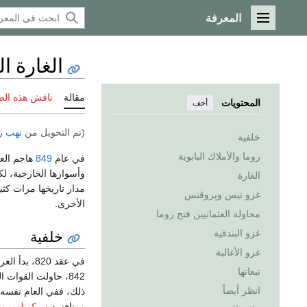
المعرفة
القائمة الرئيسية
الغارة ا
مقالة
ناقش هذه ال
المحتويات
أخف
(تم التحويل من
نهب روما
خلفية
روما والأملاك البابوية
في عام
849
هاجم الع
وأسوارها الخارجية، ل
الغارة
مدار تاريخها مرات كثي
غزو نيس وپروڤنس
الأخرى.
محاولة العثمانيين فتح روما
خلفية
غزو البندقية
غزو الأغالبة
في عقد 820، بدأ العرب (الذين كان يطلق عليهم
تبعاتها
842، حاولت القوات العربية الاستيلاء على
انظر أيضاً
ذلك، ففي العام نفسه،
ومنافسه
سيكونلو من 