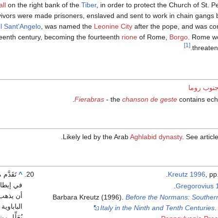
ll
on the right bank of the
Tiber
, in order to protect the Church of St. P
ivors were made prisoners, enslaved and sent to work in chain gangs 
l Sant'Angelo
, was named the
Leonine City
after the pope, and was co
ixteenth century, becoming the fourteenth
rione
of Rome,
Borgo
. Rome wo
[1]
threaten
جنوب روما
Fierabras
- the
chanson de geste
contains echo
Likely led by the Arab
Aghlabid dynasty
. See article
, pp
Kreutz 1996
^
تَقَدَ
في إيطال
Gregorovius 
أن يذهب ب
Barbara Kreutz (1996).
Before the Normans: Souther
Italy in the Ninth and Tenth Centuries
يُعَلِّل 