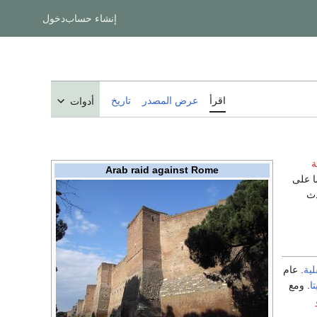
إنشاء حساب
دخول
اقرأ
عرض المصدر
تاريخ
أدوات
ة
Arab raid against Rome
 على
ادث
ية
. عام
تا
. ومع