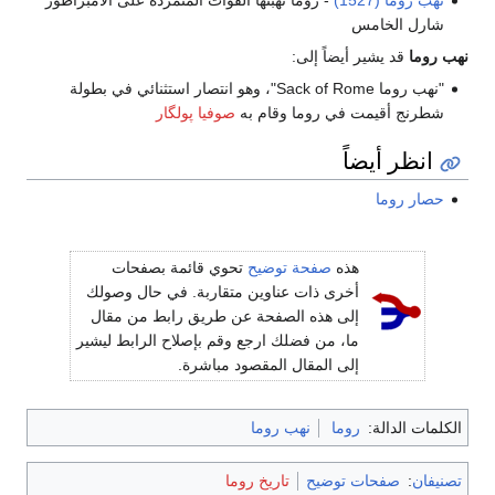
نهب روما (1527)
- روما نهبتها القوات المتمردة على الامبراطور
شارل الخامس
نهب روما
قد يشير أيضاً إلى:
"نهب روما Sack of Rome"، وهو انتصار استثنائي في بطولة
شطرنج أقيمت في روما وقام به
صوفيا پولگار
انظر أيضاً
حصار روما
هذه
صفحة توضيح
تحوي قائمة بصفحات
أخرى ذات عناوين متقاربة. في حال وصولك
إلى هذه الصفحة عن طريق رابط من مقال
ما، من فضلك ارجع وقم بإصلاح الرابط ليشير
إلى المقال المقصود مباشرة.
الكلمات الدالة:
روما
نهب روما
تصنيفان
:
صفحات توضيح
تاريخ روما