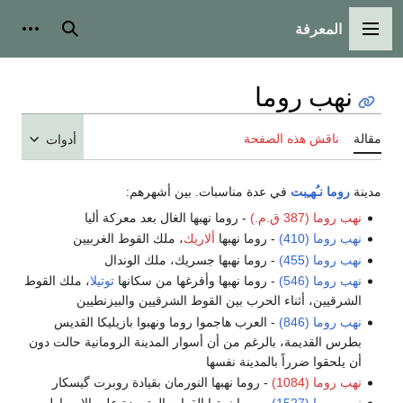
المعرفة
القائمة الرئيسية
بحث
أدوات
نهب روما
مقالة
ناقش هذه الصفحة
أدوات
مدينة
روما
نـُهـِبت
في عدة مناسبات. بين أشهرهم:
نهب روما (387 ق.م.)
- روما نهبها الغال بعد معركة أليا
نهب روما (410)
- روما نهبها
ألاريك
، ملك القوط الغربيين
نهب روما (455)
- روما نهبها جسريك، ملك الوندال
نهب روما (546)
- روما نهبها وأفرغها من سكانها
توتيلا
، ملك القوط
الشرقيين، أثناء الحرب بين القوط الشرقيين والبيزنطيين
نهب روما (846)
- العرب هاجموا روما ونهبوا بازيليكا القديس
بطرس القديمة، بالرغم من أن أسوار المدينة الرومانية حالت دون
أن يلحقوا ضرراً بالمدينة نفسها
نهب روما (1084)
- روما نهبها النورمان بقيادة روبرت گيسكار