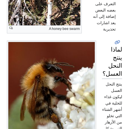
التعرف على
بعضه البعض
إضافة إلى أنه
يعد اشارات
تحذيرية
A honey bee swarm
لماذا
ينتج
النحل
العسل؟
ينتج النحل
العسل
ليكون غذاء
للخلية في
أشهر الشتاء
التي تخلو
من الأزهار
التي يشكل