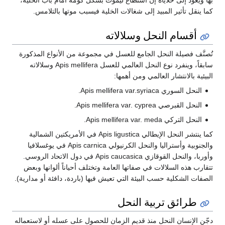
بها ويعود إلى خلاياه إن استطاع ليموت بشكل كومة أمام باب الخلية،
كما ينقل تأثير المبيد إلى شغالات الخلية فيسبب موتها بالتلامس.
أقسام النحل وسلالاته
تُصنَّف فصيلة النحل الجامع للعسل في مجموعة من الأنواع المذكورة
سابقاً، وينفرد نوع النحل العالمي للعسل Apis mellifera وسلالاته
البيئية بالانتشار العالمي ومن أهمها:
النحل السوري Apis mellifera var.syriaca.
النحل القبرصي Apis mellifera var. cyprea.
النحل التركي Apis mellifera var. meda.
كما ينتشر النحل الإيطالي Apis ligustica في الأمريكتين الشمالية
والجنوبية وأستراليا والنحل الكرنيولي Apis carnica في يوغسلافيا
وأوربا، والنحل القوقازي Apis caucasica في دول الاتحاد الروسي.
تتقارب هذه السلالات في صفاتها العامة وتختلف أحياناً ألوانها وبعض
الصفات الشكلية حسب البيئة التي تعيش فيها (باردة، دافئة أو مدارية).
طرائق تربية النحل
دجّن الإنسان النحل منذ قديم الزمان للحصول على عسله أو لاستعماله