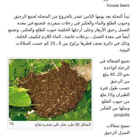
house bees.
تبدأ النحلة بعد يومها الثامن عشر بالخروج من المنحلة لجمع الرحيق
وحبوب الطلع والماء والعكبر في رحلات منفردة، فتجمع في معدة
العسل رحيق الأزهار وعلى أرجلها الخلفية حبوب الطلع والعكبر، وتجمع
أيضاً في معدة العسل ـ برحلات خاصة ـ الماء اللازم لتكييف الخلية،
وذلك في دائرة نصف قطرها يراوح بين 8 ـ 15 كم حسب السلالات
البيئية.
تجمع الشغالة في
الرحلة الواحدة
نحو 20ـ 40 ملغ
من الرحيق
حسب طول فترة
الطيران و15 ملغ
من حبوب الطلع
ومثلها من العكبر
propolis.
الشكل (9) طرد نحل على شجرة تفاح
تنضج شغالات
المنزل الرحيق