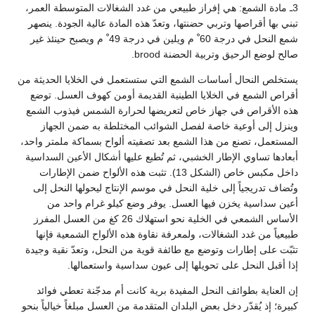
3ـ مادة الشمع: هي إفراز طبيعي من غدد الشغالات المتوسطة العمر،
تبني بها أقراصها وتربي حضنتها، وتعدّ هذه المادة عالية الجودة. ينصهر
شمع النحل في درجة 60 ْ م ويلين في درجة 49 ْ م ويصبح حينئذ غير
صالح لوضع الرحيق وتربية الحضنة brood.
يستخلص النحال أساسات الشمع التي ستستعمل في الخلايا الحديثة من
أقراص الشمع في الخلايا الطينية القديمة أومن كهوف العسل. توضع
هذه الأقراص في جهاز خاص لتعريضها لحرارة الشمس فيذوب الشمع
وينزل إلى أوعية خاصة لفصل الشوائب المختلطة به ضمن الجهاز
المستعمل، تصنع من هذا الشمع بعد تصفيته ألواح بسماكة ملمتر واحد،
أبعادها تساوي الإطار الخشبي، ثم تُطبع عليها أشكال الأعين السداسية
داخل مكبس خاص (الشكل 13). تثبت هذه الألواح ضمن الإطارات
وتُضاف تدريجياً إلى خلية النحل في موسم الإنتاج ليحولها النحل إلى
أعين سداسية يخزن فيها العسل. يوفر وضع كيلو غرام واحد من
الأساس الشمعي في الخلية نحو استهلاك 26 كغ من العسل المفرز
طبيعياً من غدد الشغالات، ولمعرفة نقاوة هذه الألواح الشمعية فإنها
تثبّت على إطارات وتوضع مع طائفة قوية من النحل، وتعدّ نقية وجيدة
إذا أقبل النحل على تحويلها إلى عيون سداسية واستعمالها.
إن العناية بطوائف النحل المفيدة برية كانت أم مدجّنة تعطي فوائد
كبيرة؛ إذ يُقدّر دخل بعض البلدان المتقدمة من العسل مبلغاً خيالياً بنحو