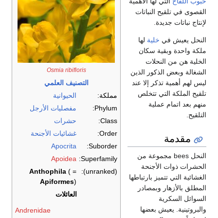
حبوب اللقاح
التي لها الأهمية
القصوى في تلقيح النباتات
لإنتاج نباتات جديدة.
النحل يعيش في
خلية
لها
ملكة واحدة وبقية سكان
الخلية هن من النحلات
Osmia ribifloris
الشغالة وبعض الذكور الذين
ليس لهم أهمية تذكر إلا عند
التصنيف العلمي
تلقيح الملكة التي تتخلص
مملكة:
الحيوانية
منهم بعد اتمام عملية
Phylum:
مفصليات الأرجل
التلقيح.
Class:
حشرات
Order:
غشائيات الأجنحة
مقدمة
Apocrita
Suborder:
النحل bees مجموعة من
Apoidea
Superfamily:
الحشرات ذوات الأجنحة
Anthophila
( =
(unranked):
الغشائية التي تتميز بارتباطها
Apiformes
)
المطلق بالأزهار وبمصادر
العائلات
السوائل السكرية
والبروتينية. يعيش بعضها
Andrenidae