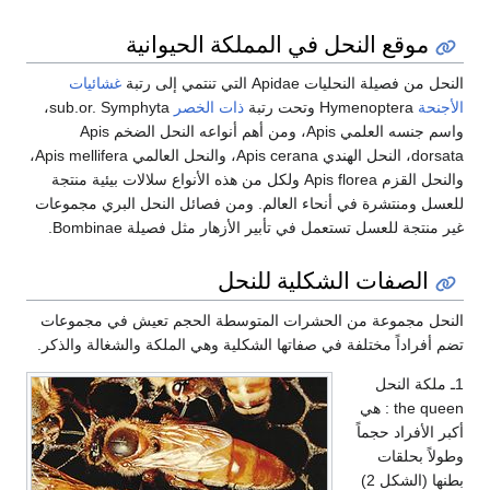
موقع النحل في المملكة الحيوانية
النحل من فصيلة النحليات Apidae التي تنتمي إلى رتبة
غشائيات
الأجنحة
Hymenoptera وتحت رتبة
ذات الخصر
sub.or. Symphyta،
واسم جنسه العلمي Apis، ومن أهم أنواعه النحل الضخم Apis
dorsata، النحل الهندي Apis cerana، والنحل العالمي Apis mellifera،
والنحل القزم Apis florea ولكل من هذه الأنواع سلالات بيئية منتجة
للعسل ومنتشرة في أنحاء العالم. ومن فصائل النحل البري مجموعات
غير منتجة للعسل تستعمل في تأبير الأزهار مثل فصيلة Bombinae.
الصفات الشكلية للنحل
النحل مجموعة من الحشرات المتوسطة الحجم تعيش في مجموعات
تضم أفراداً مختلفة في صفاتها الشكلية وهي الملكة والشغالة والذكر.
1ـ ملكة النحل
the queen : هي
أكبر الأفراد حجماً
وطولاً بحلقات
بطنها (الشكل 2)