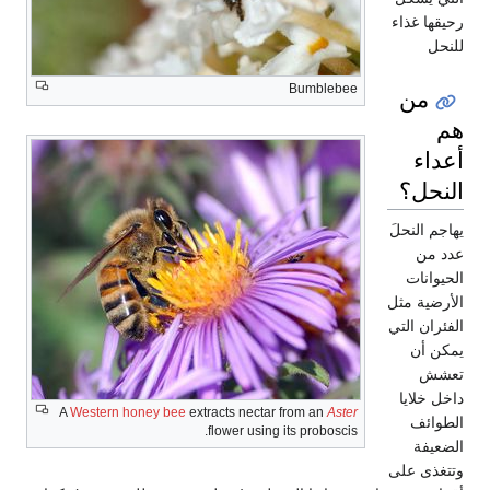
رحيقها غذاء
للنحل
Bumblebee
من
هم
أعداء
النحل؟
يهاجم النحلَ
عدد من
الحيوانات
الأرضية مثل
الفئران التي
يمكن أن
تعشش
داخل خلايا
A
Western honey bee
extracts nectar from an
Aster
الطوائف
flower using its proboscis.
الضعيفة
وتتغذى على