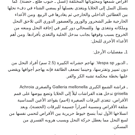
أقراص شمعها ومحتوياتها المختلفة (عسل ـ حبوب طلع ـ حضنة). كما
يتسلل النمل إلى الخلايا ويتغذى بعسلها أو يمضي الشتاء في دفء نحلها
بين الغطائين الداخلي والخارجي ثم يغادرها في الربيع. ومن الأعداء
الخارجية طير الشحرور والورور والعصفور الدوري التي تلاحق النحل
وملكاته وتتغذى بها. وللسحالي دور كبير في إخافة النحل ومنعه من
الخروج بسبب وقوفها بجانب مدخل الخلية والتغذي بأفرادها. ومن أهم
الأعداء الأخرى للنحل:
1ـ مفصليات الأرجل:
ـ الدبور Vespa sp. تهاجم حشراته الكبيرة (2.5 سم) أفراد النحل من
دون تمييز وتفترسها، وحينما تضعف الطائفة فإنه يهاجم أجوافها ويقضي
عليها بخطة محكمة تشبه الكر والفر.
ـ فراشة الشمع الكبرى Galleria mellonella والصغرى Achroia
grisella تدخل هذه الفراشات ليلاً إلى الخلايا وتضع بيوضها على قمم
الأقراص، تتغذى اليرقات الصغيرة (4مم) بقواعد الأعين السداسية
متلفة الأقراص ومسببة أضراراً جسيمة لليرقات (الحضنة)، وبعد
انسلاخها الأول تبدأ بنسج خيوط حريرية بين الأقراص لتحمي نفسها من
لسع النحل مما يعطل حركة النحل ويسبب هروبه القسري من
المسكن.