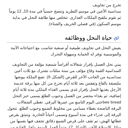
تخرج من تجاويف
سداسية الأعين في موسم التطريد وتنضج جنسياً في مدة 10ـ 12 يوماً
ثم تقوم بتلقيح الملكات العذارى. تتخلص منها طائفة النحل في بداية
موسم السكون (في فصلي الخريف والشتاء).
حياة النحل ووظائفه
يعيش النحل في تجاويف طبيعية أو صنعية تتناسب مع احتياجاته الآنية
والموسمية توفر له الحماية وسهولة التحرك.
يبني نحل العسل بإفراز شغالاته أقراصاً شمعية مؤلفة من التجاويف
السداسية القمة وقاع مؤلف من ستة مثلثات تشترك مع ثلاث أعين
سداسـية من الجانب الآخر للقرص (الشكل 6). تضع الملكة بيوضها
ملتصقة بالقاع وتفقس بعد ثلاثة أيام تخرج من كل منها يرقة عديمة
الأرجل يغذيها النحل بإفراز غدي يسمى الغذاء الملكي مدة ثلاثة أيام
إضافية، ثم بغذاء محضر من العسل وحبوب الطلع يسمى خبز النحل
bee breadحتى اليوم التاسع من عمرها اليرقي. تغطي الشغالات
اليرقة الناضجة بغطاء مسامي من مخلوط الشمع وحبوب الطلع. تتحول
اليرقة إلى عذراء في مدة أسبوع وتسمى أحياناً الخادرة، وتنبثق بقرض
غطائها الهش، ثم تقف على قرص الشمع دقائق تجفف فيها نفسها من
سائل الانسلاخ الأخير (الشكل 7)، وتبدأ العمل اليدوي داخل الخلية من