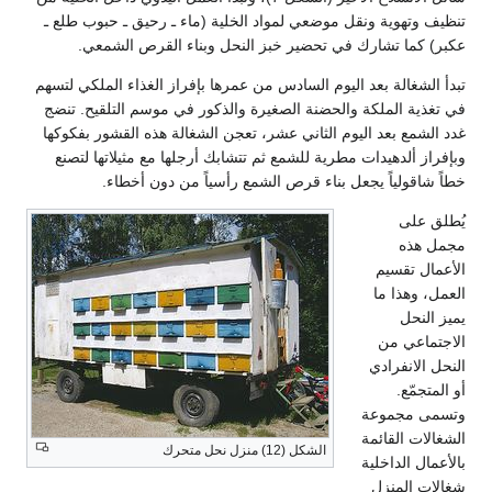
تنظيف وتهوية ونقل موضعي لمواد الخلية (ماء ـ رحيق ـ حبوب طلع ـ
عكبر) كما تشارك في تحضير خبز النحل وبناء القرص الشمعي.
تبدأ الشغالة بعد اليوم السادس من عمرها بإفراز الغذاء الملكي لتسهم
في تغذية الملكة والحضنة الصغيرة والذكور في موسم التلقيح. تنضج
غدد الشمع بعد اليوم الثاني عشر، تعجن الشغالة هذه القشور بفكوكها
وبإفراز ألدهيدات مطرية للشمع ثم تتشابك أرجلها مع مثيلاتها لتصنع
خطاً شاقولياً يجعل بناء قرص الشمع رأسياً من دون أخطاء.
يُطلق على
مجمل هذه
الأعمال تقسيم
العمل، وهذا ما
يميز النحل
الاجتماعي من
النحل الانفرادي
أو المتجمّع.
وتسمى مجموعة
الشغالات القائمة
الشكل (12) منزل نحل متحرك
بالأعمال الداخلية
شغالات المنزل