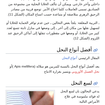
داخلي وآخر خارجي. ويمكن أن تتألف الخلايا النحلية من مجموعة من
الصناديق تسمى العاسلات كلما احتاج الأمر. توضع قريبة من مصادر
الرحيق الزهري متلاصقة أو متباعدة حسب اتساع المكان (الشكل 11).
ـ التربية المغلقة: يلجأ بعض النحالين ـ حين عدم توافر الحماية للخلايا أو
لتسهيل نقلها من مكان إلى آخر ـ إلى وضعها في منازل ثابتة تتسع لعدد
كبير من الخلايا، أو وضعها في مقطورات تنقلها إلى أماكن الرحيق عند
اللزوم (الشكل 12).
أفضل أنواع النحل
المقال الرئيسي:
أنواع النحل
يعد أفضل أنواع النحل بالنسبة للمربين هو سلالة (Apis mellifera )أو
نحل العسل الأوروبي
ويتميز بغزارة الانتاج
لسع النحل
يدعي النحالون بان لسع النحل
له فوائد ملموسة قي علاج
الأمراض التالية: