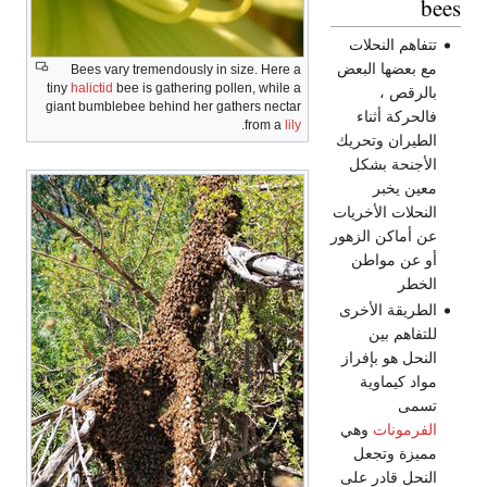
bees
تتفاهم النحلات
مع بعضها البعض
Bees vary tremendously in size. Here a
tiny
halictid
bee is gathering pollen, while a
بالرقص ،
giant bumblebee behind her gathers nectar
فالحركة أثناء
.
from a
lily
الطيران وتحريك
الأجنحة بشكل
معين يخبر
النحلات الأخريات
عن أماكن الزهور
أو عن مواطن
الخطر
الطريقة الأخرى
للتفاهم بين
النحل هو بإفراز
مواد كيماوية
تسمى
الفرمونات
وهي
مميزة وتجعل
النحل قادر على