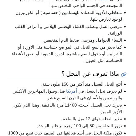
المتجمعة في الجسم الواجب التخلص منها.
متعاطي الأدوية المضادة للهستامين ( حساسية ) أو الكورتيزون
لوجود تعارض بينها.
مرضى السل وتصلب الغشاء الهضمي الهلامي و أمراض القلب
الوراثية.
النساء الحوامل ومرضى ضغط الدم المنخفض.
كما يحذر من لسع النحل في المواضع حساسة مثل الأوردة أو
الشرايين أو دخول السم مباشرة للدورة الدموية أو بعض الأعضاء
الحساسة مثل العيون .
ماذا تعرف عن النحل ؟
أنتج النحل العسل منذ أكثر من 150 ملون سنة.
لم يعرف نحل العسل في
أمريكا
قبل وصول المهاجرين الأنكليز
والهولنديين والأسبان في القرن السابع عشر.
يحرك نحل العسل أجنحته 11400 مرة بالدقيقة, وهذا الذي يكون
الأزيز المميز.
تطير النحلة حواي 12 ميل بالساعة.
تزور النحلة من 50 إلى 100 زهرة برحلتها الواحدة.
تكون ملكة النحل في أشد فعاليتها في الصيف حيث تضع من 1000