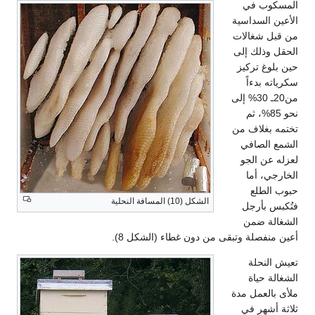
المسكوب في
الأعين السداسية
من قبل شغالات
الحقل وذلك إلى
حين بلوغ تركيز
سكرياته بدءاً
من20ـ 30% إلى
نحو 85%، ثم
تختمه بغلاف من
الشمع الصافي
لعزله عن الجو
الخارجي، أما
حبوب الطلع
الشكل (10) المسافة النحلية
فتُكبس بأرجل
الشغالة ضمن
أعين منفصلة وتبقى من دون غطاء (الشكل 8).
تعيش النحلة
الشغالة حياة
ملأى بالعمل مدة
ثلاثة أشهر في