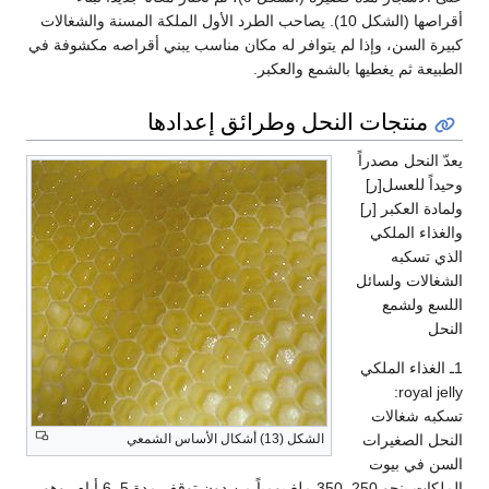
أقراصها (الشكل 10). يصاحب الطرد الأول الملكة المسنة والشغالات
كبيرة السن، وإذا لم يتوافر له مكان مناسب يبني أقراصه مكشوفة في
الطبيعة ثم يغطيها بالشمع والعكبر.
منتجات النحل وطرائق إعدادها
يعدّ النحل مصدراً
وحيداً للعسل[ر]
ولمادة العكبر [ر]
والغذاء الملكي
الذي تسكبه
الشغالات ولسائل
اللسع ولشمع
النحل
1ـ الغذاء الملكي
royal jelly:
تسكبه شغالات
الشكل (13) أشكال الأساس الشمعي
النحل الصغيرات
السن في بيوت
الملكات بنحو 250ـ 350 ملغ يومياً من دون توقف مدة 5ـ 6 أيام، وهو