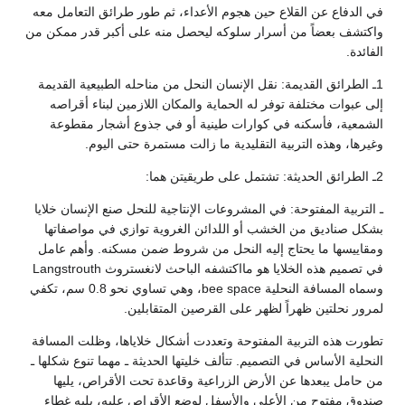
في الدفاع عن القلاع حين هجوم الأعداء، ثم طور طرائق التعامل معه
واكتشف بعضاً من أسرار سلوكه ليحصل منه على أكبر قدر ممكن من
الفائدة.
1ـ الطرائق القديمة: نقل الإنسان النحل من مناحله الطبيعية القديمة
إلى عبوات مختلفة توفر له الحماية والمكان اللازمين لبناء أقراصه
الشمعية، فأسكنه في كوارات طينية أو في جذوع أشجار مقطوعة
وغيرها، وهذه التربية التقليدية ما زالت مستمرة حتى اليوم.
2ـ الطرائق الحديثة: تشتمل على طريقيتن هما:
ـ التربية المفتوحة: في المشروعات الإنتاجية للنحل صنع الإنسان خلايا
بشكل صناديق من الخشب أو اللدائن الغروية توازي في مواصفاتها
ومقاييسها ما يحتاج إليه النحل من شروط ضمن مسكنه. وأهم عامل
في تصميم هذه الخلايا هو مااكتشفه الباحث لانغستروث Langstrouth
وسماه المسافة النحلية bee space، وهي تساوي نحو 0.8 سم، تكفي
لمرور نحلتين ظهراً لظهر على القرصين المتقابلين.
تطورت هذه التربية المفتوحة وتعددت أشكال خلاياها، وظلت المسافة
النحلية الأساس في التصميم. تتألف خليتها الحديثة ـ مهما تنوع شكلها ـ
من حامل يبعدها عن الأرض الزراعية وقاعدة تحت الأقراص، يليها
صندوق مفتوح من الأعلى والأسفل لوضع الأقراص عليه، يليه غطاء