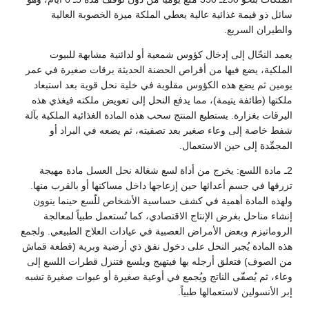
سائل ذو قيمة غذائية عالية يعطي الملكة ميزة الخصوبة العالية
والطيران السريع.
يعمد النحّال إلى إدخال كؤوس شمعية أو لدائنية مشابهة للبيوت
الملكية، يضع فيها من أقراص الحضنة الحديثة يرقات صغيرة في عمر
يومين ثم يضع هذه الكؤوس مقلوبة في خلية نحل قوية بعد استبعاد
ملكتها (طائفة يتيمة)، مما يدفع النحل إلى تعويض ملكته فيغذي هذه
اليرقات بغزارة. يستطيع المنتج سحب هذه المادة الغذائية الملكية بآلة
شفط خاصة إلى وعاء صغير بعد تصفيته، ثم يضعه في البراد أو
المجمِّدة إلى حين الاستعمال.
2ـ مادة اللسع: يخرج من أداة لسع شغالة نحل العسل مادة مهيجة
تزرقها في جسم أعدائها حين إزعاجها داخل مساكنها أو بالقرب منها.
ولهذه المادة أهمية في كشف حساسية الأشخاص للّسع حينما ينوون
إنشاء مناحل بغرض الإنتاج الاقتصادي، كما تُستعمل طبياً لمعالجة
الروماتيزم وبعض الأمراض العصبية في عيادات العلاج الطبيعي. ولجمع
هذه المادة يُجبر النحل على دخول نفق ذي أرضية وبرية (قطعة قماش
من الصوف) فتعلق أرجله بها فيتهيج ويلسع فتنزل قطرات اللسع إلى
وعاء، ثم يُصفّى الناتج ويُجمع في أوعية صغيرة أو عبوات صغيرة تشبه
إبر الأنسولين لاستعمالها طبياً.