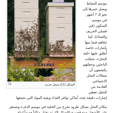
موسم النشاط
ويصل عمرها إلى
نحو 6ـ 7 أشهر
في موسم
السكون (في
فصلي الخريف
والشتاء)، كما
تتفاهم فيما بينها
بإشارات خاصة
أُطلق عليها «لغة
النحل»، شغلت
الباحثين وجعلتهم
يكتشفون أن
شغالات النحل
الاجتماعي
الشكل (11) منحل حديث
القادمة من
الحقل تعطي
إشارات دقيقة تحدد أماكن توافر الغذاء وبقية المواد التي تجمعها.
يتكاثر النحل بشكل طرود تخرج من الخلية في موسم الدفء وتستقر
على الأشجار مدة قصيرة (الشكل 9)، ثم تختار مكاناً جديداً لبناء