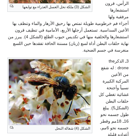
الرأس، قرون
الشكل (3) ملكة نحل العسل العذراء مع توابعها
استشعارها
مرفقية ولها
أجزاء فم خرطومية طويلة تمتص بها رحيق الأزهار والماء وتنظف بها
الأعين السداسية. تستعمل أرجلها الأربع، الأمامية في تنظيف قرون
استشعارها والخلفية منها في تكديس حبوب الطلع (الشكل 4). يبرز من
نهاية حلقات البطن أداة لسع (زبان) مسننة الحافة تفقدها حين اللسع
منغرسة في جسم الضحية.
3ـ الذكرthe
drone : له شفع
من الأعين
المركبة الكبيرة
نسبياً وأجنحة
غشائية تغطي كل
حلقات البطن
(الشكل5). يبلغ
طول جسمه نحو
16ـ 18مم وقطر
جسمه نحو 6مم،
الشكل (4) شغالة النحل
أعداده قليلة