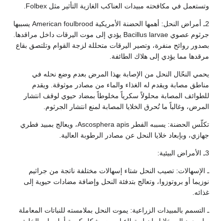
وتستعمل في مكافحته مبيدات العناكب الغازية التأثير مثل Folbex.
2ـ أمراض النحل: أهمها الحضنة الأمريكية American foulbrood يسببها
جرثوم عصوي Bacillus larvae يؤدي إلى موت اليرقات داخل مراقدها.
بصدور روائح منفرة، وتصير اليرقات متحللة لزجة القوام وتلتصق بقاع
مرقدها مما يؤدي إلى هلاك الطائفة.
يحمي النحّال النحل من الإصابة بهذا المرض بعدم وضع نحله في
مناطق مصابة ويقدم له الغذاء والماء من مصادر موثوقة. ويقدم
للطوائف المصابة محلولاً سكرياً مخلوطاً بمضاد حيوي لوقف انتشار
المرض، وغالباً ما تُحرق الخلايا المصابة لمنع انتشار الجرثوم.
تكلّس الحضنة: يسببه الفطر Ascosphera apis، ويعالج بمبيد فطري
جهازي، وبإبعاد خلايا النحل عن مصادر الرطوبة العالية.
3ـ الأمراض البيئية:
ـ الإسهالات: تصيب النحل شتاء إسهالات مختلفة ناتجة من جراثيم
نوزيما أو بروتوزوا، وتعالج بتدفئة النحل وإضافة مضادات حيوية إلى
غذائه.
ـ التسمم بالمبيدات الزراعية: يموت النحل بملامسته للنباتات المعاملة