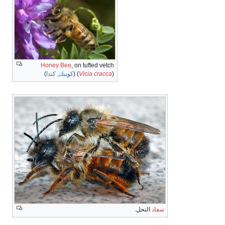
Honey Bee
, on tufted vetch
) (
Vicia cracca
(
كويبك
,
كندا
)
سفاد
النحل.