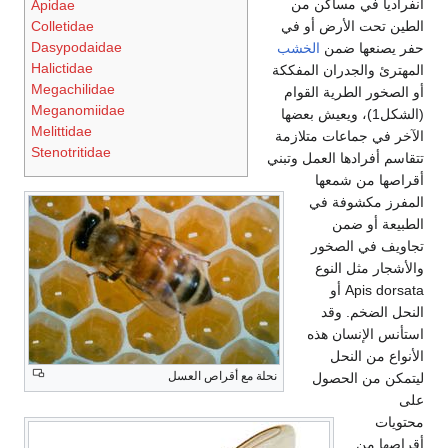
انفرادياً في مساكن من
Apidae
Colletidae
الطين تحت الأرض أو في
Dasypodaidae
حفر يصنعها ضمن
الخشب
Halictidae
المهترئ والجدران المفككة
Megachilidae
أو الصخور الطرية القوام
Meganomiidae
(الشكل1)، ويعيش بعضها
Melittidae
الآخر في جماعات متلازمة
Stenotritidae
تتقاسم أفرادها العمل وتبني
أقراصها من شمعها
المفرز مكشوفة في
الطبيعة أو ضمن
تجاويف في الصخور
والأشجار مثل النوع
Apis dorsata أو
النحل الضخم. وقد
استأنس الإنسان هذه
الأنواع من النحل
نحلة مع أقراص العسل
ليتمكن من الحصول
على
محتويات
أقراصها من