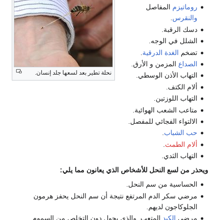
روماتيزم
المفاصل
والنقرس
.
دسك الرقبة.
الشلل في الوجه.
تضخم
الغدة الدرقية
.
الصداع
المزمن و الأرق.
نحلة تطير بعد لسعها جلد إنسان.
التهاب الأذن الوسطي.
ألام الكتف.
التهاب اللوزتين.
متاعب الشعب الهوائية.
الالتواء الفجائي للمفصل.
حب الشباب
.
ألام الطمث
.
التهاب الثدي.
ويحذر من لسع النحل للأشخاص الذي يعانون مما يلي:
الحساسية من سم النحل.
مرضي سكر الدم المرتفع نتيجة أن سم النحل يحفز هرمون
الجلوكاجون لديهم.
مرضى
الكبد
المتعب, والذي يحول دون التخلص من السموم