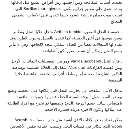
تعددت أسباب المكافحة ومن أحسنها رش أقراص الشمع قبل إدخالها
بمادة تحوي على معلق جراثيم بكتريا Bacillus thuringiensis التي
تسبب موت ديدان فراشة الشمع حينما تتغذى على الأساس الشمعي
المعالج.
ـ خنفساء النحل الصغيرة Aethina tumida تدخل خلايا النحل وتتكاثر
بوضع بيوضها في أعين الحضنة، كما تتغذى بالعسل وحبوب الطلع، وقد
تقدم لها الشغالات بعضاً من الغذاء الملكي نتيجة لإلحاحها. وهي لا تتأثر
بلسع النحل ويمكن أن تسبب ضرراً كبيراً لطوائفه.
ـ قرّاد النحل Varroa jacobsoni وهو من المفصليات الثمانيات الأرجل
ومن فصيلة القرّاديات Varoidae. ينتقل إلى الخلايا السليمة بوساطة
الذكور الشاردة المصابة أو بوساطة أقراص الحضنة الداعمة للخلايا
الضعيفة.
تدخل الأنثى الملقحة إلى نخاريب النحل قبل إغلاقها على الحضنة وتضع
بيوضها الست حول اليرقة السيئة الحظ، فتقوم الحوريات الفاقسة
بامتصاص سائل جسم اليرقة (الدم) وتضعفها ثم تخرج مع أفراد الطائفة
عند انبثاقها وتكون الأخيرة هزيلة قصيرة الأجنحة.
يمكن تعداد بعض الآفات الأقل أهمية مثل حلم القصبات Acarabus
woodi الذي يتكاثر في قصبات النحل ويسبب اختناقه بنقص الأكسجين،