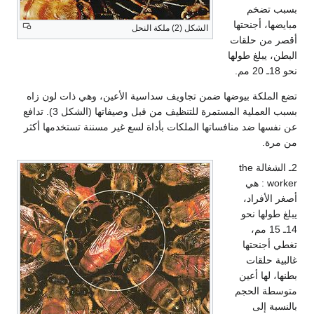
بسبب تضخم
مبايضها، أجنحتها
الشكل (2) ملكة النحل
أقصر من حلقات
البطن، يبلغ طولها
نحو 18ـ 20 مم.
تضع الملكة بيوضها ضمن تجاويف سداسية الأعين، وهي ذات لون زاه
بسبب العملية المستمرة للتنظيف من قبل وصيفاتها (الشكل 3). تدافع
عن نفسها ضد منافساتها الملكات بأداة لسع غير مسننة تستخدمها أكثر
من مرة.
2ـ الشغالة the
worker : هي
أصغر الأفراد،
يبلغ طولها نحو
14ـ 15 مم،
تغطي أجنحتها
غالبية حلقات
بطنها، لها أعين
متوسطة الحجم
بالنسبة إلى