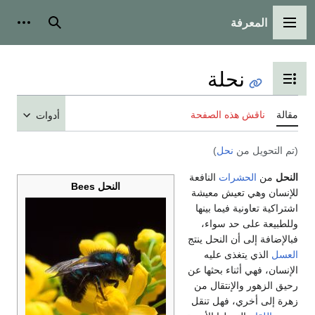
المعرفة
القائمة الرئيسية
بحث
أدوات
نحلة
تبديل عرض جدول المحتويات
مقالة
ناقش هذه الصفحة
أدوات
(تم التحويل من
نحل
)
النحل
من
الحشرات
النافعة
النحل Bees
للإنسان وهي تعيش معيشة
اشتراكية تعاونية فيما بينها
وللطبيعة على حد سواء،
فبالإضافة إلى أن النحل ينتج
العسل
الذي يتغذى عليه
الإنسان، فهي أثناء بحثها عن
رحيق الزهور والإنتقال من
زهرة إلى أخري، فهل تنقل