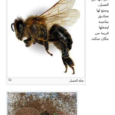
العسل،
وصنع لها
صناديق
مناسبة
ليجعلها
قريبة من
مكان سكنه.
نحلة العسل