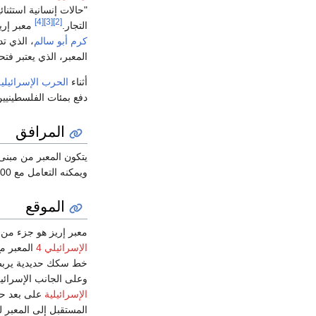
"حالات إنسانية استثنا
[4]
[3]
[2]
التجار.
معبر إري
كرم أبو سالم
، الذي ت
المعبر، الذي يعتبر فت
أثناء
الحرب الإسرائيلية 
دفع بمئات الفلسطينيي
المرافق
ويمكنه التعامل مع 45.000 شخص يومياً. اكتمل بنائه عام 2007 بتكلفة 60 مليون دولار.
الموقع
معبر إريز هو جزء من 
الإسرائيلي 4
المعبر م
خط سكك حديدية يربط 
وعلى الجانب الإسرائي
الإسرائيلية
المستقبل إلى المعبر 