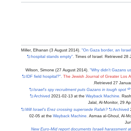
Miller, Elhanan (3 August 2014).
"On Gaza border, an Israeli
hospital stands empty"
. Times of Israel
. Retrieved
28 
Wilson, Simone (27 August 2014).
"Why didn't Gazans u
IDF field hospital?"
.
The Jewish Journal of Greater Los 
.
Retrieved
27 Janua
ث
Israel's spy recruitment puts Gazans in tough spot
Archived
2021-02-13 at the
Wayback Machine
. Ras
Jalal, Al-Monitor, 29 Ap
Will Israel's Erez crossing supersede Rafah?
Archived
02-05 at the
Wayback Machine
. Asmaa al-Ghoul, Al-Mo
Ju
New Euro-Mid report documents Israeli harassment a