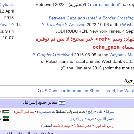
ayback
2023-
. Retrieved
correspondent"
.
en.ro
2 April
2015
Between Gaza and Israel, a Border Crossing
 Roya
^
Travelers
Archived
2022-10-06 at the
Wayba
JODI RUDOREN, New York Times, 4 Sep
(in الإنجليزية)
s.tv
.
10-07
<ref>
هاد: وسم
غير صحيح؛ لا نص تم توفيره
ocha_gaza
مسماة
Graphs
Archived
2016-03-05 at the
Wayback Ma
of Palestinians to Israel and the West Bank via E
Gisha, January 2016 (point the mouse
جية
US Consular Information Sheet - Israel, the We
معابر حدود إسرائيل
ف
نيتزانا
•
طابا
•
رفح
(تحت إشراف السلطات
المصرية
)
•
نيتافيم (أغلق)
س
جسر اللنبي
•
عربة
•
نهر الأردن
رأس الناقورة
•
غجر (مقفل)
•
بوابة فاطمة‎
(مقفل)
خط مائل
يشير إلى معابر سابقة.