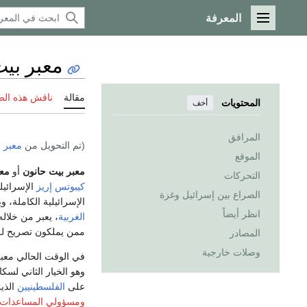
المعرفة
القائمة الرئيسية
معبر بي
مقالة
ناقش هذه ال
المحتويات
أخف
المرافق
(تم التحويل من
معبر إ
الموقع
معبر بيت حانون
أو
معب
التحركات
كيبوتس
إريز
الإسرائيل
الصراع بين إسرائيل وغزة
الإسرائيلية الكاملة، 
انظر أيضاً
الغربية
، يعبر من خلاله
ممن يملكون تصريح للع
المصادر
وصلات خارجية
في الوقت الحالي معبر
وهو الخيار الثاني لسك
على
الفلسطينيين
الذي
ومسؤولي المساعدات ا