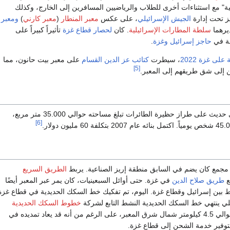
ئية" مع استثناءات أخرى للطلاب والرياضيين المسافرين إلى الخارج، وكذلك
ز تحت إدارة
الجيش الإسرائيلي
، على عكس
معبر المنطار
(
معبر كارني
)
ومعبر
ديرهما
سلطة المطارات الإسرائيلية
. كان
لحصار قطاع غزة
تأثيراً كبيراً على
حة في
حاجز إسرائيل وغزة
.
على غزة 2022
، سيطرت
كتائب عز الدين القسام
على معبر بيت حانون، مما
[5]
ن إلى شق طريقهم إلى المعبر.
يتكون المعبر من مبنى حديث على طراز حظيرة الطائرات تبلغ مساحته حوالي 35.000 متر مربع،
[6]
مجمع كان يضم في السابق منطقة إريز الصناعية. يربط
الطريق السريع
ع
طريق صلاح الدين
في غزة. حتى أوائل السبعينيات، كان يمر عبر المعبر أيضًا
بين إسرائيل وقطاع غزة. اليوم، تم تفكيك خط السكك الحديدية في قطاع غزة
لي ينتهي خط السكك الحديدية النشط التابع لشركة
خطوط السكك الحديدية
على بعد حوالي 4.5 كيلومتر شمال شرق المعبر، على الرغم من أنه قد يعاد تمديده في
لتوفير خدمة الشحن إلى قطاع غزة.