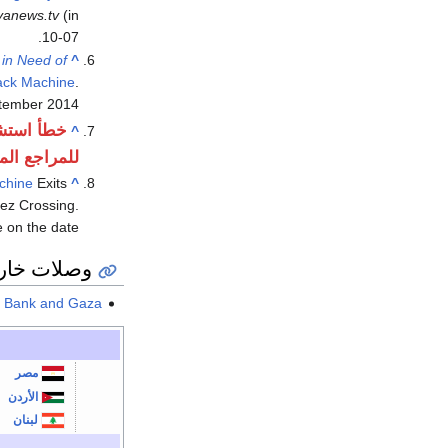
(in الإنجليزية)
yanews.tv
.
10-07
 in Need of
^
ck Machine
.
tember 2014
خطأ استش
^
للمراجع ال
chine
Exits
^
rez Crossing.
 on the date)
وصلات خار
st Bank and Gaza
مصر
الأردن
لبنان