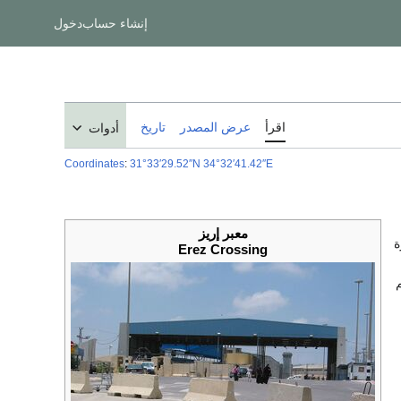
إنشاء حساب
دخول
اقرأ
عرض المصدر
تاريخ
أدوات
Coordinates
:
31°33′29.52″N
34°32′41.42″E
معبر إريز
ة
Erez Crossing
م