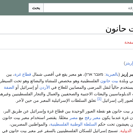
بحث
ت حانون
صفحة
ريتز
)
ر إريز
(
بالعبرية
:
מעבר ארז
قطاع غزة
، بين
ي وبلدة
بيت حانون
الفلسطينية.وهو مخصص للمشاة والبضائع وهو تحت السيطر
ويستخدم حالياً لنقل المرضى والمصابين للعلاج في
الأردن
أو إسرائيل أو
الضفة
 الدبلوماسيين والبعثات الاجنبية والصحفيين والعمال والتجار الفلسطينيين وغيره
[1]
بور إلى إسرائيل.
تغلق السلطات الإسرائيلية المعبر من حين لآخر.
 بيت حانون هو نقطة العبور الوحيدة بين قطاع غزة وإسرائيل عن طريق البر،
ان غزة عندما يكون
معبر رفح
مع
مصر
مغلقًا. يقتصر استخدام معبر بيت حانون
ن يعيشون تحت حكم
السلطة الوطنية الفلسطينية
، والمواطنين المصريين،
لدولية
. تسمح إسرائيل للسكان الفلسطينيين بالسفر عبر معبر بيت حانون في