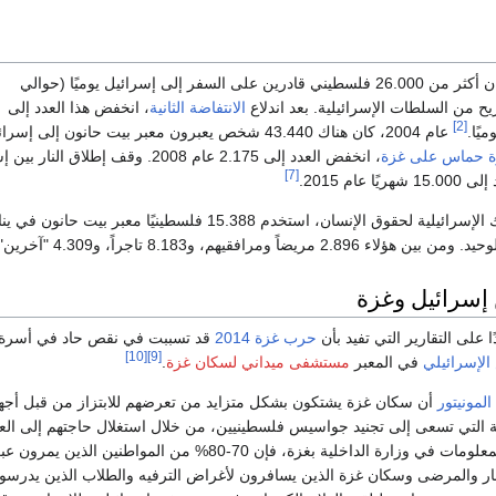
حتى سبتمبر 2000، كان أكثر من 26.000 فلسطيني قادرين على السفر إلى إسرائيل يوميًا (حوالي
الانتفاضة الثانية
، انخفض هذا العدد إلى
[2]
عام 2004، كان هناك 43.440 شخص يعبرون معبر بيت حانون إلى
 حماس على غزة
، انخفض العدد إلى 2.175 عام 2008. وقف إطل
[7]
ريضاً ومرافقيهم، و8.183 تاجراً، و4.309 "آخرين".
 إسرائيل وغزة
حرب غزة 2014
قد تسببت في نقص حاد في أسرة 
[10]
[9]
الإسرائيلي
في المعبر
مستشفى ميداني لسكان غزة
.
المونيتور
أن سكان غزة يشتكون بشكل متزايد من تعرضهم للابتزاز من قبل أجهز
ية التي تسعى إلى تجنيد جواسيس فلسطينيين، من خلال استغلال حاجتهم إلى العمل
جار والمرضى وسكان غزة الذين يسافرون لأغراض الترفيه والطلاب الذين يدرسون