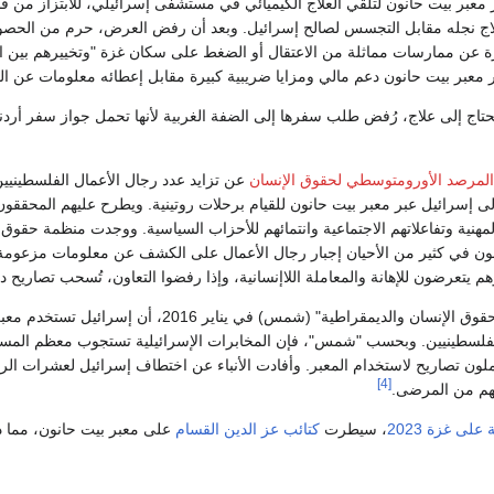
 معبر بيت حانون لتلقي العلاج الكيميائي في مستشفى إسرائيلي، للابتزاز من 
علاج نجله مقابل التجسس لصالح إسرائيل. وبعد أن رفض العرض، حرم من الحص
عن ممارسات مماثلة من الاعتقال أو الضغط على سكان غزة "وتخييرهم بين ال
 معبر بيت حانون دعم مالي ومزايا ضريبية كبيرة مقابل إعطائه معلومات عن ال
تاج إلى علاج، رُفض طلب سفرها إلى الضفة الغربية لأنها تحمل جواز سفر أرد
المرصد الأورومتوسطي لحقوق الإنسان
عن تزايد عدد رجال الأعمال الفلسطينيي
 إلى إسرائيل عبر معبر بيت حانون للقيام برحلات روتينية. ويطرح عليهم المحققون
مهنية وتفاعلاتهم الاجتماعية وانتمائهم للأحزاب السياسية. ووجدت منظمة حقوق 
لون في كثير من الأحيان إجبار رجال الأعمال على الكشف عن معلومات مزعومة
 يتعرضون للإهانة والمعاملة اللاإنسانية، وإذا رفضوا التعاون، تُسحب تصاريح د
كما أفاد "مركز إعلام حقوق الإنسان والديمقراطية" (شمس) في يناير 2016، 
فلسطينيين. وبحسب "شمس"، فإن المخابرات الإسرائيلية تستجوب معظم المس
ملون تصاريح لاستخدام المعبر. وأفادت الأنباء عن اختطاف إسرائيل لعشرات الر
[4]
هم من المرضى.
على غزة 2023
، سيطرت
كتائب عز الدين القسام
على معبر بيت حانون، مما د