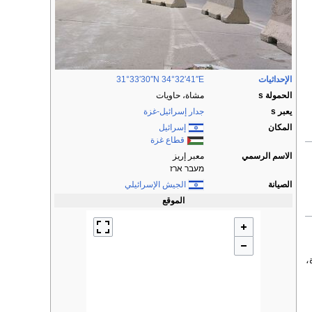
الإحداثيات
34°32′41″E
31°33′30″N
الحمولة s
مشاة، حاويات
يعبر s
جدار إسرائيل-غزة
المكان
إسرائيل
قطاع غزة
الاسم الرسمي
معبر إريز
מעבר ארז
الصيانة
الجيش الإسرائيلي
الموقع
،