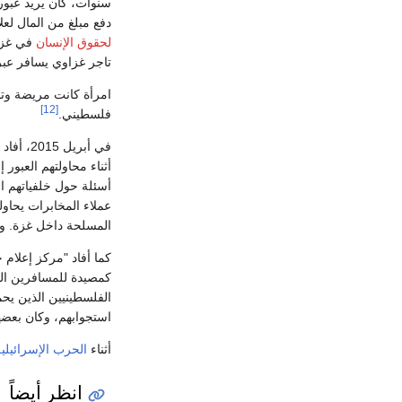
سنوات، كان يريد عبور
دفع مبلغ من المال ل
لحقوق الإنسان
في غزة 
تاجر غزاوي يسافر عبر
امرأة كانت مريضة وتح
[12]
فلسطيني.
في أبريل 2015، أفاد
أثناء محاولتهم العبور
أسئلة حول خلفياتهم ال
عملاء المخابرات يحاو
المسلحة داخل غزة. وهم
كمصيدة للمسافرين ال
الفلسطينيين الذين يح
استجوابهم، وكان بعض
أثناء
الحرب الإسرائيلية 
انظر أيضاً