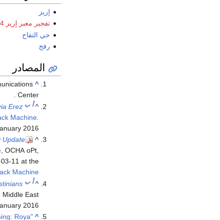
إريز
تفجير معبر إريز 2004
حي التفاح
رفح
المصادر
unications
^
Center .
أ
ب
via Erez
^
ck Machine
.
January 2016
y Update
^
e
, OCHA oPt,
03-11 at the
ack Machine
أ
ب
stinians
^
e Middle East
January 2016
sing: Roya
^