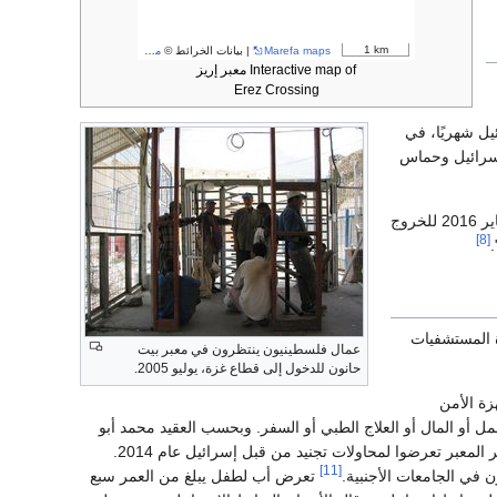
1 km
Marefa maps
| بيانات الخرائط ©
مساهمو OpenStreetMap
Interactive map of معبر إريز
Erez Crossing
 إسرائيل شهريًا، في
اق النار بين إسرائيل وحماس
وبحسب منظمة مسلك الإسرائيلية لحقوق الإنسان، استخدم 15.388 فلسطينيًا معبر بيت حانون في يناير 2016 للخروج
[8]
المستشفيات
عمال فلسطينيون ينتظرون في معبر بيت
حانون للدخول إلى قطاع غزة، يوليو 2005.
ة الأمن
 أو المال أو العلاج الطبي أو السفر. وبحسب العقيد محمد أبو
هربيد، أخصائي أمن المعلومات في وزارة الداخلية بغزة، فإن 70-80% من المواطنين الذين يمرون عبر المعبر تعرضوا لمحاولات تجنيد من قبل إسرائيل عام 2014.
[11]
 في الجامعات الأجنبية.
تعرض أب لطفل يبلغ من العمر سبع