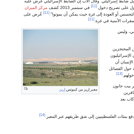
قبل ضابط إسرائيلي. وقال الأب إن الضابط الإسرائيلي عرض عليه
[11]
ول على تصريح دخول.
في سبتمبر 2013 كشف
مركز الميزان
[11]
تجسس أو العودة إلى غزة حيث يمكن أن يموتوا".
عُرض على
[11]
مقرات الأمنية في غزة.
ني، وليس
ن المحتجزين
 الإسرائيليون
الإنسان أن
 حول الفصائل
[13]
خولهم.
أن إسرائيل تستخدم معبر بيت حانون
معبر إريز من كيبوتس
إريز
.
افرين
كاب بعد
[14]
فع بمئات الفلسطينيين إلى شق طريقهم عبر المعبر.