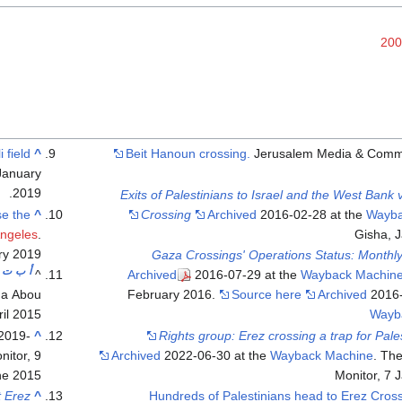
 field
^
Beit Hanoun crossing.
Jerusalem Media & Comm
January
.
2019
Exits of Palestinians to Israel and the West Bank 
se the
^
Crossing
Archived
2016-02-28 at the
Wayba
Angeles
.
Gisha, 
ry
2019
Gaza Crossings' Operations Status: Monthl
أ
ب
ت
^
Archived
2016-07-29 at the
Wayback Machin
ha Abou
February 2016.
Source here
Archived
2016-
ril 2015
Wayb
2019-
^
Rights group: Erez crossing a trap for Pale
nitor, 9
Archived
2022-06-30 at the
Wayback Machine
. Th
ne 2015
Monitor, 7 
t Erez
^
"Hundreds of Palestinians head to Erez Cros