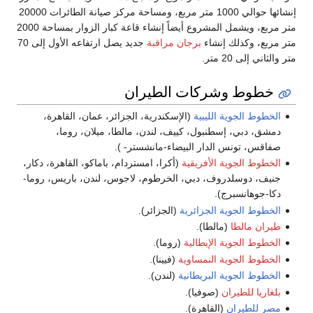
إنشائها حوالي 1000 متر مربع، ومساحة مركز صيانة الطائرات 20000
متر مربع، ويشمل المشروع أيضاً إنشاء قاعة كبار الزوار بمساحة 2000
متر مربع، وكذلك إنشاء
برجان مراقبة
جديد يصل ارتفاعه الأول إلى 70
متر والثاني إلى 20 متر.
خطوط وشركات الطيران
الخطوط الجوية الليبية
(الإسكندرية، الجزائر، عمان، القاهرة،
دمشق، دبي، إسطنبول، كييف، لندن، مالطا، ميلان، روما،
صفاقس، تونس الدار البيضاء-مانشستر- ).
الخطوط الجوية الأفريقية
(أكرا، امستردام، باماكو، القاهرة، دكار،
جنيف، دوسلدروف، دبي، الخرطوم، لاجوس، لندن، باريس، روما-
دكا-جوهانسبرج).
الخطوط الجوية الجزائرية
(الجزائر).
طيران مالطا
(مالطا).
الخطوط الجوية الإيطالية
(روما).
الخطوط الجوية النمساوية
(فيينا).
الخطوط الجوية البريطانية
(لندن).
بلغاريا للطيران
(صوفيا).
مصر للطيران
(القاهرة).