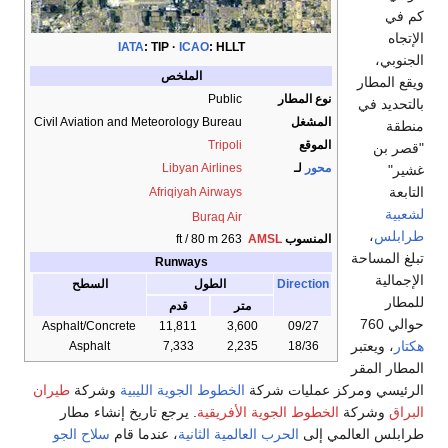
كم في
الإتجاه
IATA
:
TIP
ICAO
:
HLLT
الجنوبي،
الملخص
ويقع المطار
نوع المطار
Public
بالتحديد في
المشغل
Civil Aviation and Meteorology Bureau
منطقة
الموقع
Tripoli
"قصر بن
محور
لـ
Libyan Airlines
غشير"
التابعة
Afriqiyah Airways
لشعبية
Buraq Air
طرابلس
،
المنسوب
AMSL
263 ft / 80 m
تبلغ المساحة
Runways
الإجمالية
Direction
الطول
السطح
للمطار
متر
قدم
حوالي 760
Asphalt/Concrete
11,811
3,600
09/27
هكتار
، ويعتبر
Asphalt
7,333
2,235
18/36
المطار المقر
الرئيسي ومركز عمليات شركة
الخطوط الجوية الليبية
وشركة
طيران
البراق
وشركة
الخطوط الجوية الأفريقية
. يرجع تاريخ إنشاء مطار
طرابلس العالمي إلى
الحرب العالمية الثانية
، عندما قام
سلاح الجو