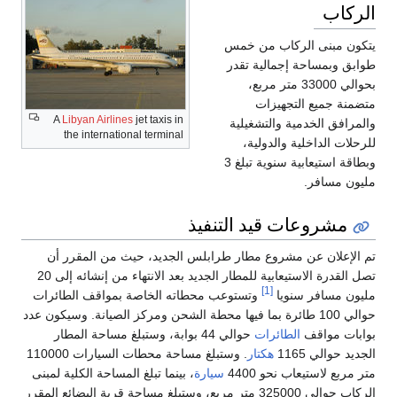
الركاب
يتكون مبنى الركاب من خمس
طوابق وبمساحة إجمالية تقدر
بحوالي 33000 متر مربع،
متضمنة جميع التجهيزات
A
Libyan Airlines
jet taxis in
والمرافق الخدمية والتشغيلية
the international terminal
للرحلات الداخلية والدولية،
وبطاقة استيعابية سنوية تبلغ 3
مليون مسافر.
مشروعات قيد التنفيذ
تم الإعلان عن مشروع مطار طرابلس الجديد، حيث من المقرر أن
تصل القدرة الاستيعابية للمطار الجديد بعد الانتهاء من إنشائه إلى 20
[1]
مليون مسافر سنويا
وتستوعب محطاته الخاصة بمواقف الطائرات
حوالي 100 طائرة بما فيها محطة الشحن ومركز الصيانة. وسيكون عدد
بوابات مواقف
الطائرات
حوالي 44 بوابة، وستبلغ مساحة المطار
الجديد حوالي 1165
هكتار
. وستبلغ مساحة محطات السيارات 110000
متر مربع لاستيعاب نحو 4400
سيارة
، بينما تبلغ المساحة الكلية لمبنى
الركاب حوالي 325000 متر مربع، وستبلغ مساحة قرية البضائع المقرر