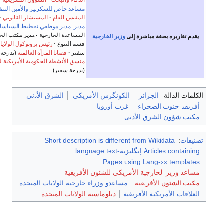
الذكاء والبحث
الشؤون التشريعية
مساعد خاص للسكرتير والأمين التنفيذي للوزارة
المفتش العام
المستشار القانوني
مدير، مدير موظفي تخطيط السياسات
مدير مكتب
المساعدة الخارجية
مدير مكتب الحقوق المدنية ورئيس
ى
وزير الخارجية
قسم التنوع
رئيس پروتوكول الولايات المتحدة
، بدرجة
سفير
قضايا المرأة العالمية
(بدرجة سفير)
منسق الأنشطة الحكومية الأمريكية لمكافحة الإيدز عالميا
(بدرجة سفير)
الكونگرس الأمريكي
الشرق الأدنى
غرب أوروپا
ى
Short description is differe
Pages us
ريكي للشئون الأفريقية
مساعدو وزراء خارجية الولايات المتحدة
ية
دبلوماسية الولايات المتحدة