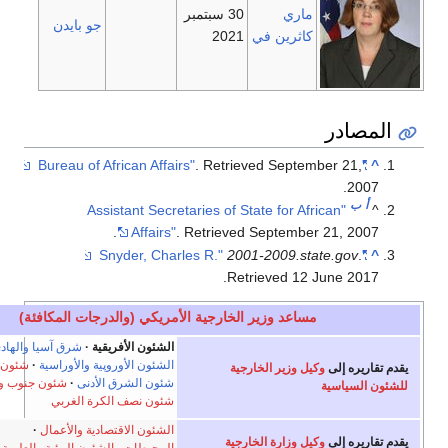
30 سبتمبر
جو بايدن
في
2021
. Retrieve
"Assistant Secretaries of Stat
.
Affairs"
. Retrieved
Se
2001-
.
Retri
ر الخارجية الأمريكي (والدرجات المكافئة)
e
t
v
أخف
الشئون الأفريقية
شرق آسيا والهادي
الشئون الأوروپية والأوراسية
شئون المنظمات الدولية
خارجية
شئون الشرق الأدنى
شئون جنوب ووسط آسيا
شئون نصف الكرة الغربي
الشئون الاقتصادية والأعمال
لخارجية