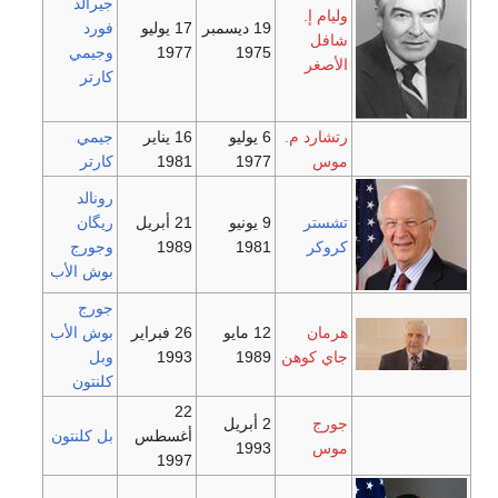
جيرالد
19 ديسمبر
17 يوليو
فورد
1975
1977
وجيمي
كارتر
.
6 يوليو
16 يناير
جيمي
1977
1981
كارتر
رونالد
9 يونيو
21 أبريل
ريگان
1981
1989
وجورج
بوش الأب
جورج
12 مايو
26 فبراير
بوش الأب
ن
1989
1993
وبل
كلنتون
22
2 أبريل
أغسطس
بل كلنتون
1993
1997