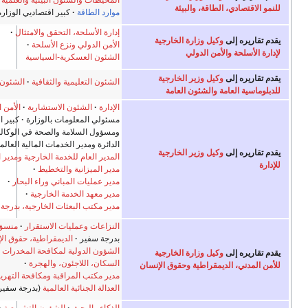
المحيطات والشئون البيئية والعلمية الدولية
ئة
موارد الطاقة
كبير اقتصاديي الوزارة
إدارة الأسلحة، التحقق والامتثال
لخارجية
الأمن الدولي ونزع الأسلحة
الشئون العسكرية-السياسية
خارجية
الشئون التعليمية والثقافية
الشئون العامة العالمية
لعامة
الإدارة
الشئون الاستشارية
الأمن الدبلوماسي
كبير
مسئولي المعلومات بالوزارة
كبير المسؤولين الطبيين
ومسؤول السلامة والصحة في الوكالة المعين
مراقب
الدائرة ومدير الخدمات المالية العالمية
خارجية
المدير العام للخدمة الخارجية ومدير المواهب العالمية
مدير الميزانية والتخطيط
مدير عمليات المباني وراء البحار
مدير معهد الخدمة الخارجية
مدير مكتب البعثات الخارجية، بدرجة سفير
النزاعات وعمليات الاستقرار
منسق مكافحة الإرهاب
،
بدرجة سفير
الديمقراطية، حقوق الإنسان، والعمل
الشؤون الدولية لمكافحة المخدرات وإنفاذ القانون
لخارجية
السكان، اللاجئون، والهجرة
حقوق الإنسان
مدير مكتب المراقبة ومكافحة التهريب
(بدرجة سفير)
العدالة الجنائية العالمية
(بدرجة سفير)