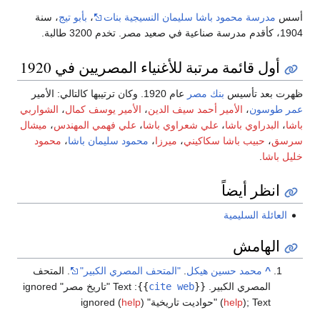
أسس
مدرسة محمود باشا سليمان النسيجية بنات
،
بأبو تيج
‎، سنة
1904، كأقدم مدرسة صناعية في صعيد مصر. تخدم 3200 طالبة.
أول قائمة مرتبة للأغنياء المصريين في 1920
ظهرت بعد تأسيس
بنك مصر
عام 1920. وكان ترتيبها كالتالي: الأمير
عمر طوسون
،
الأمير أحمد سيف الدين
،
الأمير يوسف كمال
،
الشواربي
باشا
،
البدراوي باشا
،
علي شعراوي باشا
،
علي فهمي المهندس
،
ميشال
سرسق
،
حبيب باشا سكاكيني
،
ميرزا
،
محمود سليمان باشا
،
محمود
خليل باشا
.
انظر أيضاً
العائلة السليمية
الهامش
^
محمد حسين هيكل
.
"المتحف المصري الكبير"
. المتحف
المصري الكبير.
{{
cite web
}}
:
Text "تاريخ مصر" ignored
Text "حواديت تاريخية" ignored (
;
)
help
(
)
help