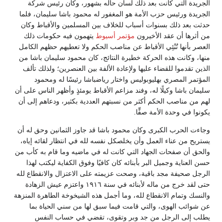
الجريدة التي كانت بعد ذلك لسان حاله بشهور، وكان رئيس شركة
الجريدة ورئيس حزب الأمة هو المغفور له محمود باشا سليمان، فلما
حدثت بعد ذلك بسنوات أسباب للخلاف بين المسلمين والأقباط وكان
من أثرها أن عقد الأخيرون
مؤتمر أسيوط
يتهمون فيه حكومات ذلك
العصر بأنها تُنْئِي الأقباط عن مناصب الحكم ولا تعطيهم حظهم الكامل
منها، وكانت هذه الحركة خطيرة النتائج، كان محمود سليمان باشا من
الذين تقدموا للقضاء عليها ولإعادة الألفة بين العنصرين؛ ولذلك تألف
المؤتمر المصري بهليوبوليس واختار رياضباشا رئيسًا له ومحمود
سليمان باشا وكيلًا له، وفند مزاعم الأقباط يومئذٍ وأظهر الناس على أن
لهم من مناصب الحكم أكثر من نسبتهم العددية بكثير، ودعاهم إلى أن
يكونوا في وحدة الأمة صفٍّا.
وجاءت الحرب الكبرى وكان محمود باشا قد جاوز الثمانين وحق له أن
يستريح من عناء العمل وأن يخلصكل نفسه لله في انتظار لقائه إياه،
والحق أن صفحات الجهاد التي كانت له في ماضيه وما قام به كأب من
حسن العناية وجميل البر بأبنائه كان كافيًا وفوق الكفاية ليكتب لهذا
الرجل صحيفة مجد باقية، وصحت عزيمته على الاعتزال والانقطاع لله
حتى لقد خرج من ماله لأبنائه في سنة ١٩١٦ واعتزم عيش الزهادة
والنسك وتمام الانقطاع لله، وما أجمل هذه الشيخوخة الطاهرة المنزهة
عن شوائب الهوى، والتي قامت فيما سبق لها من سني الحياة بما
يطلب إلى الرجل من جد وبر وتقوى، تقضي في حساب النفس