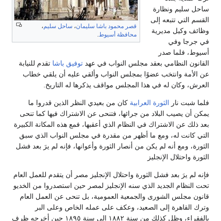
ساحل سليم ونظارة
القسم التي تتبعه إلى
قصر محمود باشا سليمان
،
ساحل سليم
،
وظائف وكيل مديرية
محافظة أسيوط
.
في جرجا وفي
أسيوط، فلما صدر
القانون النظامي بعقد مجلس النواب في عهد
توفيق باشا
تقدم للنيابة
عن الأمة وانتخب عضوًا بمجلس النواب وألقي عليه أن يلقي خطاب
العرش، وكان له في هذا المجلس مواقف يذكرها له التاريخ.
فلما شبت نار
الثورة العرابية
كان من بعيدي النظر الذين قدروا ما
يمكن أن يصيب البلاد من جرائها، فتنحى عن الاشتراك فيها كما تنحى
بعد ذلك عن الاشتراك في النظام الذي أعقبها، فمع هذه المكانة الكبيرة
التي كانت له، ومع ما أظهر من مقدرة في مجلس النواب الذي سبق
الثورة، ومع أنه لم يكن من أنصار الثورة وأعوانها، فإنه لم يرَ بعد فشل
الثورة واحتلال الإنجليز
فإنه لم يرَ بعد فشل الثورة واحتلال الإنجليز مصر أن يتقدم للعمل العام
تحت النظام الجديد الذي سنه الإنجليز لمصر حين استصدروا من الخديو
قانون مجلس الشورى والجمعية العمومية، بل تنحى عن العمل العام
وترك القاهرة إلى الصعيد، وعكف على عمله الخاص وعلى البر
بالفقراء، وظل كذلك من سنة ١٨٨٢ إلى سنة ١٨٩٥ حين أخرجه ظرف