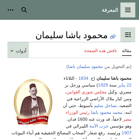
المعرفة
القائمة الرئيسية
بحث
أدوات
محمود باشا سليمان
تبديل عرض جدول المحتويات
مقالة
ناقش هذه الصفحة
أدوات
(تم التحويل من
محمود سليمان باشا
)
محمود باشا سليمان
(ح.
1834
- الثلاثاء
22 يناير
سنة
1929
) سياسي ورجل بر
مصري. وكيل
مجلس شوري القوانين
،‏
ومن كبار ملاك الأراضي الزراعية في
الصعيد‏،
بساحل سليم
بأسيوط‏، حتي أن
ابنه،
محمد محمود باشا
رئيس الوزراء
مصر
لاحقاً، قد ورث عنه‏ 1600‏ فدان.
وهو مؤسس
حزب الأمة
الليبرالي في
1907
ورئيسه. رفع شعار "أصحاب المصالح الحقيقية هم أبناء البيوتات