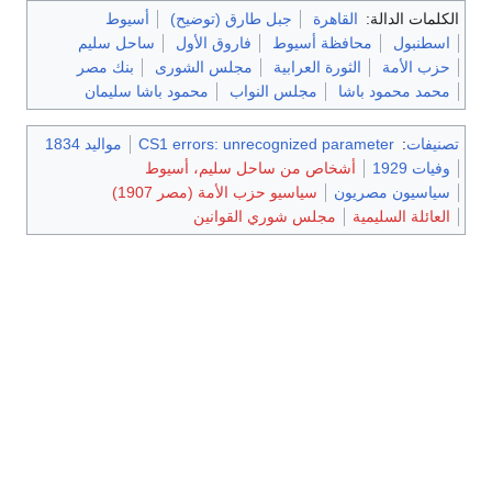
الكلمات الدالة:
القاهرة
جبل طارق (توضيح)
أسيوط
اسطنبول
محافظة أسيوط
فاروق الأول
ساحل سليم
حزب الأمة
الثورة العرابية
مجلس الشورى
بنك مصر
محمد محمود باشا
مجلس النواب
محمود باشا سليمان
تصنيفات
:
CS1 errors: unrecognized parameter
مواليد 1834
وفيات 1929
أشخاص من ساحل سليم، أسيوط
سياسيون مصريون
سياسيو حزب الأمة (مصر 1907)
العائلة السليمية
مجلس شوري القوانين