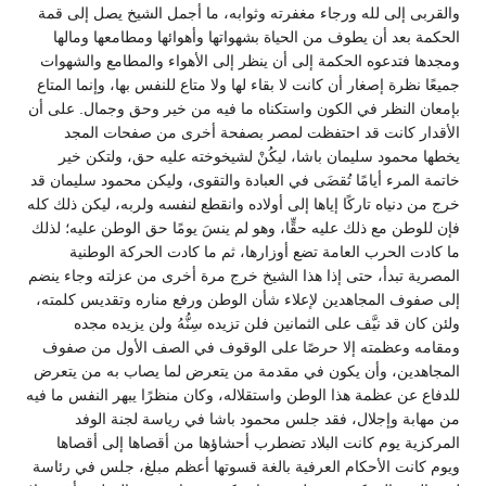
والقربى إلى لله ورجاء مغفرته وثوابه، ما أجمل الشيخ يصل إلى قمة
الحكمة بعد أن يطوف من الحياة بشهواتها وأهوائها ومطامعها ومالها
ومجدها فتدعوه الحكمة إلى أن ينظر إلى الأهواء والمطامع والشهوات
جميعًا نظرة إصغار أن كانت لا بقاء لها ولا متاع للنفس بها، وإنما المتاع
بإمعان النظر في الكون واستكناه ما فيه من خير وحق وجمال. على أن
الأقدار كانت قد احتفظت لمصر بصفحة أخرى من صفحات المجد
يخطها محمود سليمان باشا، ليكُنْ لشيخوخته عليه حق، ولتكن خير
خاتمة المرء أيامًا تُقضَى في العبادة والتقوى، وليكن محمود سليمان قد
خرج من دنياه تاركًا إياها إلى أولاده وانقطع لنفسه ولربه، ليكن ذلك كله
فإن للوطن مع ذلك عليه حقٍّا، وهو لم ينسَ يومًا حق الوطن عليه؛ لذلك
ما كادت الحرب العامة تضع أوزارها، ثم ما كادت الحركة الوطنية
المصرية تبدأ، حتى إذا هذا الشيخ خرج مرة أخرى من عزلته وجاء ينضم
إلى صفوف المجاهدين لإعلاء شأن الوطن ورفع مناره وتقديس كلمته،
ولئن كان قد نيَّف على الثمانين فلن تزيده سِنُّهُ ولن يزيده مجده
ومقامه وعظمته إلا حرصًا على الوقوف في الصف الأول من صفوف
المجاهدين، وأن يكون في مقدمة من يتعرض لما يصاب به من يتعرض
للدفاع عن عظمة هذا الوطن واستقلاله، وكان منظرًا يبهر النفس ما فيه
من مهابة وإجلال، فقد جلس محمود باشا في رياسة لجنة الوفد
المركزية يوم كانت البلاد تضطرب أحشاؤها من أقصاها إلى أقصاها
ويوم كانت الأحكام العرفية بالغة قسوتها أعظم مبلغ، جلس في رئاسة