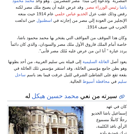
المصرية" ولدعوة إلى مبدأ "مصر للمصريين". وهو والد
محمد محمود
باشا
رئيس الوزراء مصر
. وقد عرض عليه أن يصبح ملك مصر لكنه
رفض وذلك عقب عزل
الخديو عباس حلمي
عام 1914 حيث منعه
الإنجليز من العودة إلي مصر من إجازته في
اسطنبول
حين اندلعت
الحرب في صيف 1914.
وكان هذا الموقف من المواقف التي يفتخر بها محمد محمود باشا،
خاصة أمام الملك فاروق الأول ملك مصر والسودان، والذي كان دائماً
يردد عبارة " أنا ابن من عرض عليه مُلك مصر فأبى".
يعود أصل
العائلة السليمية
إلى قبيلة بني سليم العربية، من أحد بطونها
وهو بطن جامع مؤسس العائلة، وقد استقر مؤسس تلك العائلة في
بقعة تقع على الشاطئ الشرقي للنيل عرفت فيما بعد باسم
ساحل
سليم
في
محافظة أسيوط
الحالية.
سيرته من نعي
محمد حسين هيكل
له
كان في عهد
إسماعيل باشا الخديو
رجلًا كاملًا مسموع
الرأي نافذ الكلمة،
ترك عمدية بلده