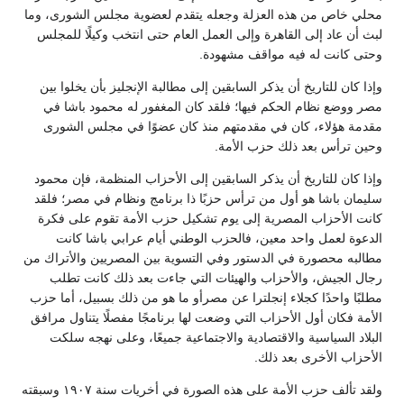
محلي خاص من هذه العزلة وجعله يتقدم لعضوية مجلس الشورى، وما
لبث أن عاد إلى القاهرة وإلى العمل العام حتى انتخب وكيلًا للمجلس
وحتى كانت له فيه مواقف مشهودة.
وإذا كان للتاريخ أن يذكر السابقين إلى مطالبة الإنجليز بأن يخلوا بين
مصر ووضع نظام الحكم فيها؛ فلقد كان المغفور له محمود باشا في
مقدمة هؤلاء، كان في مقدمتهم منذ كان عضوًا في مجلس الشورى
وحين ترأس بعد ذلك حزب الأمة.
وإذا كان للتاريخ أن يذكر السابقين إلى الأحزاب المنظمة، فإن محمود
سليمان باشا هو أول من ترأس حزبًا ذا برنامج ونظام في مصر؛ فلقد
كانت الأحزاب المصرية إلى يوم تشكيل حزب الأمة تقوم على فكرة
الدعوة لعمل واحد معين، فالحزب الوطني أيام عرابي باشا كانت
مطالبه محصورة في الدستور وفي التسوية بين المصريين والأتراك من
رجال الجيش، والأحزاب والهيئات التي جاءت بعد ذلك كانت تطلب
مطلبًا واحدًا كجلاء إنجلترا عن مصرأو ما هو من ذلك بسبيل، أما حزب
الأمة فكان أول الأحزاب التي وضعت لها برنامجًا مفصلًا يتناول مرافق
البلاد السياسية والاقتصادية والاجتماعية جميعًا، وعلى نهجه سلكت
الأحزاب الأخرى بعد ذلك.
ولقد تألف حزب الأمة على هذه الصورة في أخريات سنة ١٩٠٧ وسبقته