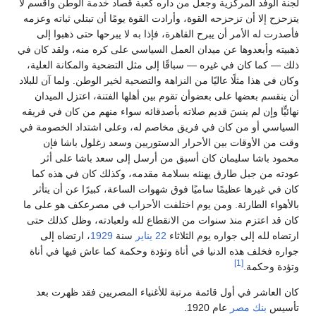
لجنة الوفد المركزية وجعل من داره كعبة قصاد خدمة الوطن وأقسم لا
يتزحزح إلا أن تزحزحه القوة، وأرادت القوة يومًا أن تبتلي ثباته وعزمه
فأصدرت له الأمر أن يبرح القاهرة، فإذا به لا يبرحها حتى ذهبوا إلى
ذهبيته وأبعدوها عن ميدان العمل السياسي على كره منه، ولقد كان في
ذلك — كما كان في غيره — سباقًا إلى مثل التضحية والمكانة العلية،
وكان في هذا مثلًا عاليًا من النزاهة والتضحية لخير الوطن. ولما آن للبلاد
أن ينقسم بعضها على بعضوأن تقوم بين أهلها الفتنة، اعتزل الميدان
نهائيٍّا وإن لم ينسَ قديم صلاته بأصدقائه سواء منهم من كان في فريقه
السياسي أو من كان في فريق مخاصم له، وعلى اشتداد الخصومة في
وقت من الأوقات بين الأحرار الدستوريين وسعد زغلول باشا فإن
محمود باشا سليمان كان أسبق من أرسل إلى سعد باشا على أثر
عودته من جبل طارق يهنئه بسلامة مقدمه، وكذلك كان في هذه كما
كان في غيرها عظيمًا ساميًا فوق شهوات الساعة، كبيرًا عن أن يتأثر
بالأهواء الطارئة. ومن يوم اختلفت الأحزاب في مصرعكف هو على ما
كان قد اعتزم منذ سنوات من الانقطاع لله ولعبادته، وظل كذلك حتى
ارتضاه لله إلى جواره يوم الثلاثاء
22 يناير
سنة
1929
، ارتضاه إلى
جواره فخلف هذه الدنيا في أناة وتؤدة وحكمة كما عاش فيها في أناة
[1]
وتؤدة وحكمة.
كان العاشر في أول قائمة مرتبة للأغنياء المصريين فقد ظهرت بعد
تأسيس
بنك مصر
عام 1920.