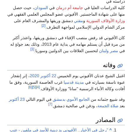
دراسته في
كلية الدراسات العليا في
جامعة أم درمان
في
السودان
، حيث حصل
منها على شهادة الماجستير. الأفيوني عضو المجلس العلمي الفقهي في
وزارة الأوقاف السورية
و
مفتي
دمشق وريفها والمشرف العام على
[2]
مركز الشام الدولي الإسلامي لمواجهة التطرف.
كان الأفيوني قد رفض منصب الإفتاء في دمشق وريفها، واعتذر أكثر
من مرة قبل أن يستلم مهامه في بداية عام 2013، وذلك بعد جولةٍ له
[3]
في
مصر
ولبنان
لتحسين العلاقات بين الدولتين وسوريا.
وفاته
اغتيل الشيخ عدنان الأفيوني يوم الخميس
22 أكتوبر
2020
، إثر إنفجار
عبوة ناسفة بسيارته في
مدينة قدسيا
غرب العاصمة السورية، وفق ما
[6]
[5]
[4]
أفادت وكالة الأنباء الرسمية "سانا" ووزارة الأوقاف.
وقد شييع جثمانه من
الجامع الأموي بدمشق
في اليوم التالي
23 أكتوبر
[7]
بعد
صلاة الجمعة
، ودفن في صالحية دمشق.
المصادر
^
"رجل في الأخبار.. الأفيوني يد دينية للأسد في ملفين - عنب