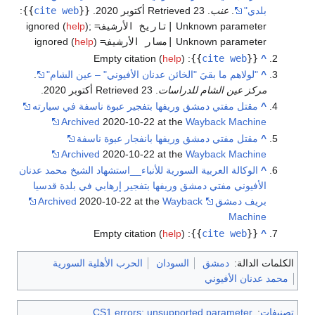
بلدي"
.
عنب
. Retrieved 23 أكتوبر 2020
.
{{
cite web
}}
:
Unknown parameter
|تاريخ الأرشيف=
ignored (
;
)
help
Unknown parameter
|مسار الأرشيف=
ignored (
)
help
Empty citation (
help
)
:
}}
cite web
{{
^
^
"لولاهم ما بقيَ "الخائن عدنان الأفيوني" – عين الشام"
.
مركز عين الشام للدراسات
. Retrieved 23 أكتوبر 2020
.
^
مقتل مفتي دمشق وريفها بتفجير عبوة ناسفة في سيارته
Archived
2020-10-22 at the
Wayback Machine
^
مقتل مفتي دمشق وريفها بانفجار عبوة ناسفة
Archived
2020-10-22 at the
Wayback Machine
^
الوكالة العربية السورية للأنباء__استشهاد الشيخ محمد عدنان
الأفيوني مفتي دمشق وريفها بتفجير إرهابي في بلدة قدسيا
بريف دمشق
Wayback
2020-10-22 at the
Archived
Machine
Empty citation (
help
)
:
}}
cite web
{{
^
الكلمات الدالة:
دمشق
السودان
الحرب الأهلية السورية
محمد عدنان الأفيوني
تصنيفات
:
CS1 errors: unsupported parameter