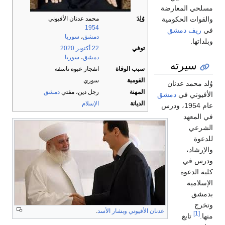
مسلحي المعارضة
والقوات الحكومية
وُلِدَ
محمد عدنان الأفيوني
1954
في
ريف دمشق
دمشق
،
سوريا
وبلداتها.
توفي
22 أكتوبر
2020
دمشق
،
سوريا
سيرته
سبب الوفاة
انفجار عبوة ناسفة
القومية
سوري
وُلد محمد عدنان
المهنة
رجل دين، مفتي
دمشق
الأفيوني في
دمشق
الديانة
الإسلام
عام 1954، ودرس
في المعهد
الشرعي
للدعوة
والإرشاد،
ودرس في
كلية الدعوة
الإسلامية
بدمشق
وتخرج
عدنان الأفيوني
وبشار الأسد
.
[1]
منها.
تابع