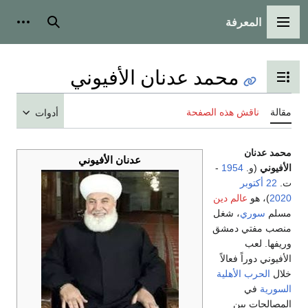
المعرفة
القائمة الرئيسية
بحث
أدوات
محمد عدنان الأفيوني
تبديل عرض جدول المحتويات
مقالة
ناقش هذه الصفحة
أدوات
محمد عدنان
عدنان الأفيوني
الأفيوني
(و.
1954
-
ت.
22 أكتوبر
2020
)، هو
عالم دين
مسلم
سوري
، شغل
منصب مفتي دمشق
وريفها. لعب
الأفيوني دوراً فعالاً
خلال
الحرب الأهلية
السورية
في
المصالحات بين