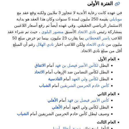
الفترة الأولى
ي عهده كانت رعاية الأندية لا تتجاوز 3 ملايين ولكنه وقع عقد مع
وبايلي
بقيمة 250 مليون لمدة 5 سنوات وكان هذا العقد هو بداية
لاستثمار الرياضي الحقيقي. وفي عهده أيضاً تم رفع أسعار اللاعبين
مشاركة رئيس
نادي الاتحاد
الأسبق
منصور البلوي
، حيث تم شراء عقد
للاعب
ياسر القحطاني
بما يقارب 23 مليون، بينما تم عرض مبلغ 50
ليون من
نادي الاتحاد
ولكن اللاعب اختار
نادي الهلال
رغم أن المبلغ
قل من مبلغ نادي الاتحاد.
العام الأول
البطل
لكأس الأمير فيصل بن فهد
أمام
الاتفاق
البطل لكأس التضامن ضد الإرهاب أمام
الاتحاد
البطل
لكأس ولي العهد
أمام
القادسية
كأس خادم الحرمين الشريفين
أمام
الشباب
العام الثاني
كأس الأمير فيصل بن فهد
أمام
الأهلي
البطل لكأس ولي العهد أمام
الأهلي
وصيف لبطل كأس خادم الحرمين الشريفين أمام
الشباب
العام الثالث
التأهل لربع نهائي
دوري أبطال آسيا