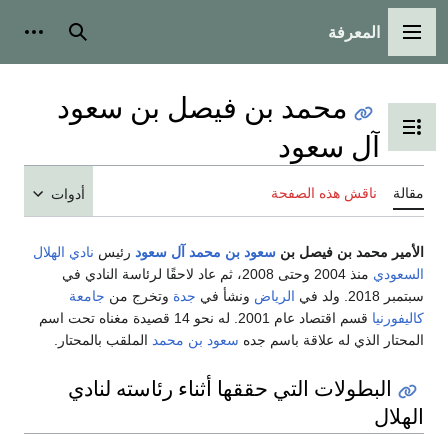
المعرفة
القائمة الرئيسية
بحث
أدوات شخ
محمد بن فيصل بن سعود
تبديل عرض جدول المحتويات
آل سعود
قالة
ناقش هذه الصفحة
أدوات
لأمير محمد بن فيصل بن
سعود بن محمد آل سعود
رئيس
نادي الهلال
لسعودي
منذ 2004 وحتى 2008، ثم عاد لاحقًا لرئاسة النادي في
تمبر 2018. ولد في
الرياض
ونشأ في
جدة
وتخرج من
جامعة
اليفورنيا
قسم اقتصاد عام 2001. له نحو 14 قصيدة مغناه تحت اسم
لمحتار الذي له علاقة باسم جده
سعود بن محمد
الملقب بالمحتار.
البطولات التي حققها أثناء رئاسته لنادي
لهلال