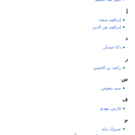
إ
إبراهيم سعيد
إبراهيم نور الدين
د
دانا حمدان
ر
راشد بن الحسن
س
سيد معوض
ف
فارس مهدي
م
مبروك زايد