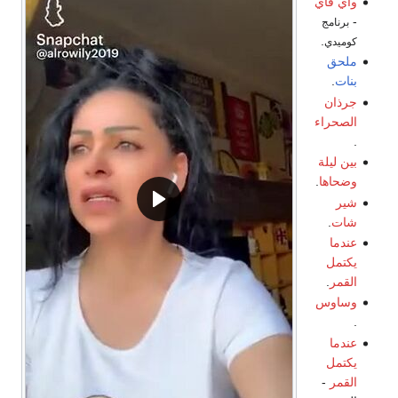
واي فاي
-
برنامج
.
كوميدي
ملحق
بنات
.
جرذان
الصحراء
.
بين ليلة
وضحاها
.
شير
شات
.
عندما
يكتمل
القمر
.
وساوس
.
عندما
يكتمل
القمر
-