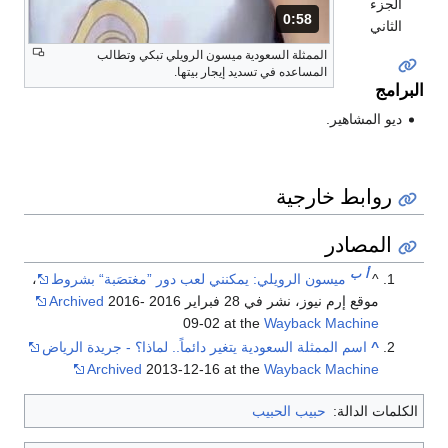
الجزء
0:58
المدة: 58 ثانية.
الثاني
الممثلة السعودية ميسون الرويلي تبكي وتطالب
المساعده في تسديد إيجار بيتها.
البرامج
ديو المشاهير.
روابط خارجية
المصادر
أ
ب
^
ميسون الرويلي: يمكنني لعب دور ”مغتصَبة“ بشروط
،
موقع إرم نيوز، نشر في 28 فبراير 2016
2016-
Archived
09-02 at the
Wayback Machine
^
اسم الممثلة السعودية يتغير دائماً.. لماذا؟ - جريدة الرياض
Archived
2013-12-16 at the
Wayback Machine
الكلمات الدالة:
حبيب الحبيب