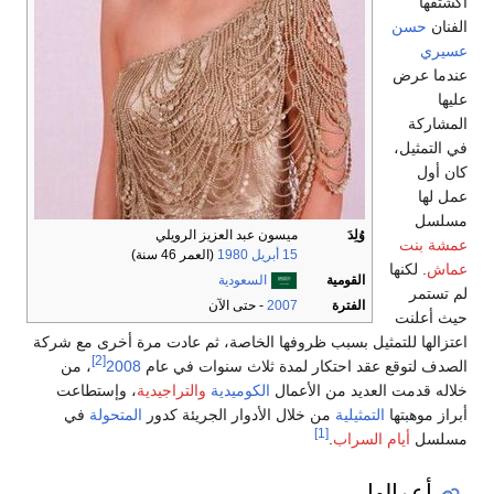
اكشتفها
الفنان
حسن
عسيري
عندما عرض
عليها
المشاركة
في التمثيل،
كان أول
عمل لها
مسلسل
وُلِدَ
ميسون عبد العزيز الرويلي
عمشة بنت
15 أبريل
1980
(العمر 46 سنة)
عماش
. لكنها
القومية
السعودية
لم تستمر
الفترة
2007
- حتى الآن
حيث أعلنت
اعتزالها للتمثيل بسبب ظروفها الخاصة، ثم عادت مرة أخرى مع شركة
[2]
الصدف لتوقع عقد احتكار لمدة ثلاث سنوات في عام
2008
، من
خلاله قدمت العديد من الأعمال
الكوميدية
والتراجيدية
، وإستطاعت
أبراز موهبتها
التمثيلية
من خلال الأدوار الجريئة كدور
المتحولة
في
[1]
مسلسل
أيام السراب
.
أعمالها