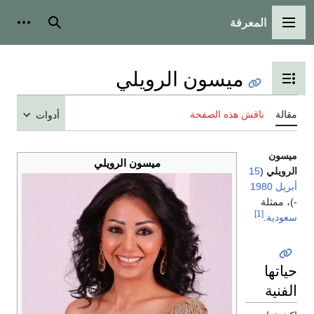
المعرفة
القائمة الرئيسية
بحث
أدوات
ميسون الرويلي
تبديل عرض جدول المحتويات
مقالة
ناقش هذه الصفحة
أدوات
ميسون
ميسون الرويلي
الرويلي
(
15
أبريل
1980
-)، ممثلة
[1]
سعودية
.
حياتها
الفنية