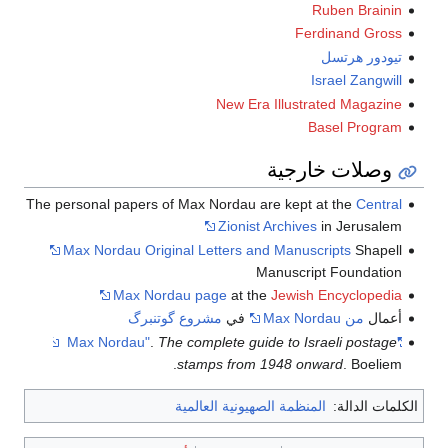
Ruben Brainin
Ferdinand Gross
تيودور هرتسل
Israel Zangwill
New Era Illustrated Magazine
Basel Program
وصلات خارجية
The personal papers of Max Nordau are kept at the
Central
Zionist Archives
in Jerusalem
Max Nordau Original Letters and Manuscripts
Shapell
Manuscript Foundation
Max Nordau page
at the
Jewish Encyclopedia
أعمال
من Max Nordau
في
مشروع گوتنبرگ
.
The complete guide to Israeli postage
"Max Nordau"
stamps from 1948 onward
. Boeliem.
الكلمات الدالة:
المنظمة الصهيونية العالمية