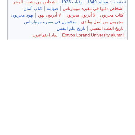
تصنيفات
:
مواليد 1849
وفيات 1923
أشخاص من پشت، المجر
أشخاص دفنوا في مقبرة مونبارناس
صهاينة
كتاب ألمان
كتاب مجريون
لا أدريون مجريون
لا أدريون يهود
يهود مجريون
مجريون من أصل پولندي
مدفونون في مقبرة مونپارناس
تاريخ الطب النفسي
تاريخ علم النفس
Eötvös Loránd University alumni
نقاد اجتماعيون