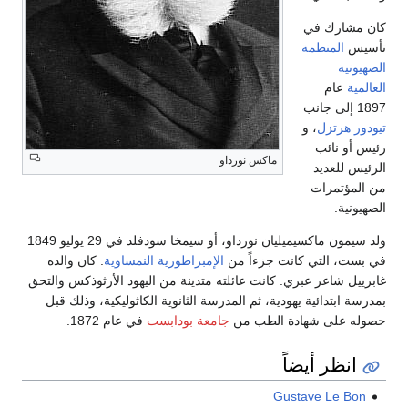
كان مشارك في
تأسيس
المنظمة
الصهيونية
العالمية
عام
1897 إلى جانب
تيودور هرتزل
، و
رئيس أو نائب
ماكس نورداو
الرئيس للعديد
من المؤتمرات
الصهيونية.
ولد سيمون ماكسيميليان نورداو، أو سيمخا سودفلد في 29 يوليو 1849
في بست، التي كانت جزءاً من
الإمبراطورية النمساوية
. كان والده
غابرييل شاعر عبري. كانت عائلته متدينة من اليهود الأرثوذكس والتحق
بمدرسة ابتدائية يهودية، ثم المدرسة الثانوية الكاثوليكية، وذلك قبل
حصوله على شهادة الطب من
جامعة بودابست
في عام 1872.
انظر أيضاً
Gustave Le Bon