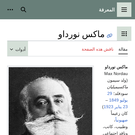
المعرفة
القائمة الرئيسية
بحث
أدوات
ماكس نورداو
تبديل عرض جدول المحتويات
مقالة
ناقش هذه الصفحة
أدوات
ماكس نورداو
Max Nordau
(ولد
سيمون
ماكسيميليان
سودفلد
؛
29
يوليو
1849
–
23 يناير
1923
)
كان زعيماً
صهيونياً
،
وطبيب، كاتب،
وناقد اجتماعي.