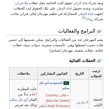
وبعد شراء
قناة الراي
حقوق البث الخاصة بنقل حفلات
هلا فبراير
مباشرة، وعدم حصول
قناة الوطن
على تلك الحقوق لبث الحفلات.
اتجهت
قناة الوطن
للمشاركة في تنظيم مهرجان ليالي فبراير بجانب
[3]
شركة
روتانا
.
البرامج والفعاليات
يضم المهرجان عدد من الفعاليات والبرامج، يمكن تقسيمها إلى خمس
فئات حسب انشطتها وهي : (أمسيات شعرية، ندوات دينية، حفلات
غنائية، حفلات شعبية، مهرجان انشادي)
الحفلات الغنائية
ترتيب
التاريخ
الفنانيين المشاركين
ملاحظات
الحفلات
السعودية
أبو بكر
سالم
حلت المطربة
أحلام
بدلاً من
←
قالب:Country
الحفلة
الفنان
أبو بكر سالم
data the United
5 مارس
الأولى
وذلك بعد تعرض
Arab Emirates
أحلام