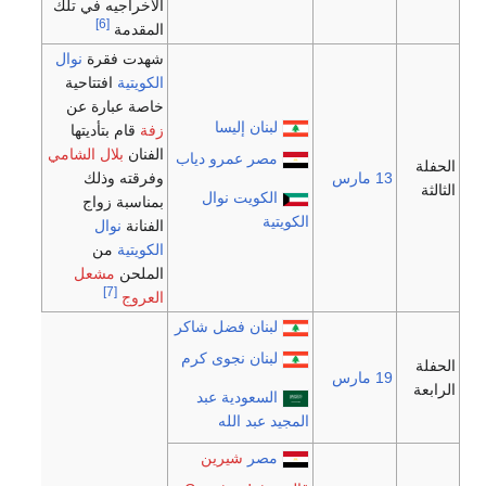
الاخراجيه في تلك
[6]
المقدمة
شهدت فقرة
نوال
الكويتية
افتتاحية
خاصة عبارة عن
لبنان
إليسا
زفة
قام بتأديتها
الفنان
بلال الشامي
مصر
عمرو دياب
الحفلة
13 مارس
وفرقته وذلك
الثالثة
الكويت
نوال
بمناسبة زواج
الكويتية
الفنانة
نوال
الكويتية
من
الملحن
مشعل
[7]
العروج
لبنان
فضل شاكر
لبنان
نجوى كرم
الحفلة
19 مارس
الرابعة
السعودية
عبد
المجيد عبد الله
مصر
شيرين