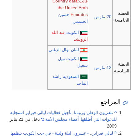
قالب:Country data
the United Arab
الحفلة
Emirates
حسين
20 مارس
الخامسة
الجسمي
الكويت
عبد الله
الرويشد
لبنان
نوال الزغبي
الكويت
نبيل
الحفلة
شعيل
12 مارس
السادسة
السعودية
راشد
الماجد
المراجع
^
تلفزيون الوطن وروتانا: تأجيل فعاليات ليالي فبراير استجابة
للدعوات التي أطلقها أعضاء مجلس الأمة
دخل في 21 يناير
2009
^
ليالي فبراير.. «عشرون ليلة وليلة» في حب الكويت ينظمها