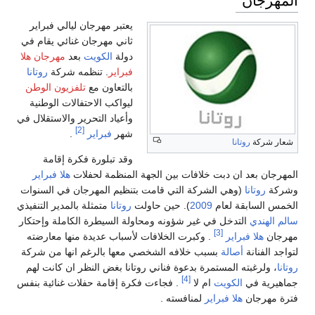
يعتبر مهرجان ليالي فبراير
ثاني مهرجان غنائي يقام في
دولة
الكويت
بعد
مهرجان هلا
فبراير
. تنظمه شركة
روتانا
بالتعاون مع
تلفزيون الوطن
ليواكب الاحتفالات الوطنية
وأعياد التحرير والاستقلال في
[2]
شهر
فبراير
.
شعار شركة
روتانا
وقد تبلورة فكرة إقامة
المهرجان بعد ان دبت خلافات بين الجهة المنظمة لحفلات
هلا فبراير
وشركة
روتانا
(وهي الشركة التي قامت بتنظيم المهرجان في السنوات
الخمس السابقة لعام
2009
). حين حاولت
روتانا
متمثلة بالمدير التنفيذي
سالم الهندي
التدخل في غير شؤونه ومحاولة السيطرة الكاملة وإحتكار
[3]
مهرجان
هلا فبراير
. وكبرت الخلافات لأسباب عديدة منها معارضته
لتواجد الفنانة
أصالة
بسبب خلافه الشخصي معها بالرغم انها من شركة
روتانا
، ولرغبته المستمرة بدعوة فناني روتانا بغض النظر ان كانت لهم
[4]
جماهيرية في
الكويت
ام لا
. فجاءت فكرة إقامة حفلات غنائية بنفس
فترة مهرجان
هلا فبراير
لمنافسته .