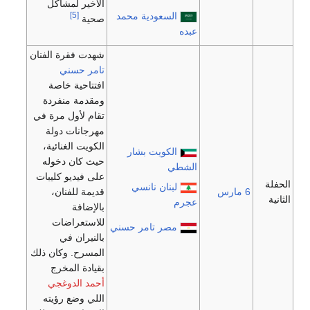
الأخير لمشاكل
السعودية
محمد
[5]
صحية
عبده
شهدت فقرة الفنان
تامر حسني
افتتاحية خاصة
ومقدمة منفردة
تقام لأول مرة في
مهرجانات دولة
الكويت الغنائية،
الكويت
بشار
حيث كان دخوله
الشطي
على فيديو كليبات
الحفلة
لبنان
نانسي
6 مارس
قديمة للفنان،
الثانية
عجرم
بالإضافة
للاستعراضات
مصر
تامر حسني
بالنيران في
المسرح. وكان ذلك
بقيادة المخرج
أحمد الدوغجي
اللي وضع رؤيته