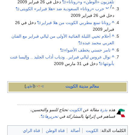
تلفزيون «الوطن» و«روتانا»
دخل في 26 فبراير 2009
أ
ب
^
حرب «روتانا» السعودية ضد «هلا فبراير» الكويتى
دخل في 26 فبراير 2009
^
روتانا تمنع مطربي الكويت من هلا فبراير
دخل في 26
فبراير 2009
^
أحلام تحيي الليلة الغنائية الأولى من ليالي فبراير مع الفنان
العربي محمد عبده
^
تامر حسني يخطف الأضواء
^
نوال عروس ليالي فبراير.. ودياب أذاب الجليد .. وإليسا غنت
بأنوثتها
دخل في 31 مارس 2009
معالم مدينة الكويت
e
t
v
أظهر
هذه
بذرة
مقالة عن
الكويت
تحتاج للنمو والتحسين،
فساهم في إثرائها بالمشاركة في
تحريرها
.
الكلمات الدالة:
الكويت
أصالة
قناة الوطن
قناة الراي