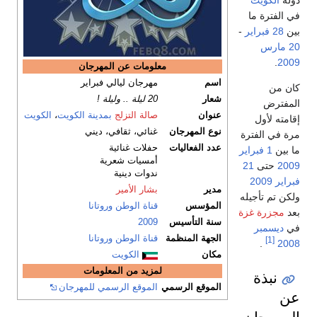
دولة
الكويت
في الفترة ما
بين
28 فبراير
-
20 مارس
.
2009
معلومات عن المهرجان
اسم
مهرجان ليالي فبراير
كان من
شعار
20 ليلة .. وليلة !
المفترض
عنوان
صالة التزلج
بمدينة الكويت
،
الكويت
إقامته لأول
نوع المهرجان
غنائي، ثقافي، ديني
مرة في الفترة
عدد الفعاليات
حفلات غنائية
ما بين
1 فبراير
أمسيات شعرية
2009
حتى
21
ندوات دينية
فبراير
2009
مدير
بشار الأمير
ولكن تم تأجيله
المؤسس
قناة الوطن
وروتانا
بعد
مجزرة غزة
سنة التأسيس
2009
في
ديسمبر
الجهة المنظمة
قناة الوطن
وروتانا
[1]
.
2008
مكان
الكويت
لمزيد من المعلومات
نبذة
الموقع الرسمي
الموقع الرسمي للمهرجان
عن
المهرجان