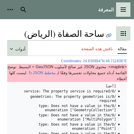
المعرفة
القائمة الرئيسية
بحث
أدوات
ساحة الصفاة (الرياض)
تبديل عرض جدول المحتويات
مقالة
ناقش هذه الصفحة
أدوات
Coordinates
:
24.630884°N 46.711838°E
<maplink>: محتوى JSON غير صالح لأسلوب GeoJSON + البسيط. توضح
القائمة أدناه جميع محاولات تفسيرها وفقًا لـ
مخطط JSON
. ليست كلها
أخطاء.
/0/service: The property service is required
/0/geometries: The property geometries is
required
/0/type: Does not have a value in the
enumeration ["GeometryCollection"]
/0/type: Does not have a value in the
enumeration ["MultiPolygon"]
/0/type: Does not have a value in the
enumeration ["Point"]
/0/type: Does not have a value in the