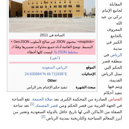
المقابلة
لجامع الإمام
تركي بن عبد
الله
المعروف
الساحة في 2011
بالجامع
<maplink>: محتوى JSON غير صالح لأسلوب GeoJSON +
الكبير في
البسيط. توضح القائمة أدناه جميع محاولات تفسيرها وفقًا لـ
مدينة
مخطط JSON
. ليست كلها أخطاء.
الرياض
في
أظهر
منطقة قصر
الحكم التي
الموقع
الرياض
،
السعودية
تمثل الرياض
الإحداثيات
24.630884°N 46.711838°E
القديمة،
Other
ويتم فيها
مبعث الشهرة
تنفيذ حكم الإعدام بجز الرأس
تنفيذ أحكام
القصاص
الصادرة من المحكمة الكبرى بعد
صلاة الجمعة
. تقع الساحة
[1]
في الجهة الغربية من قصر الحكم ومن
قصر المصمك
.
تعد ساحة
الصفاة من الأماكن التي لها تاريخ حافل بالدولة السعودية وتعتبر من
[2]
أبرز المعالم السياحية والتاريخية بمدينة الرياض.