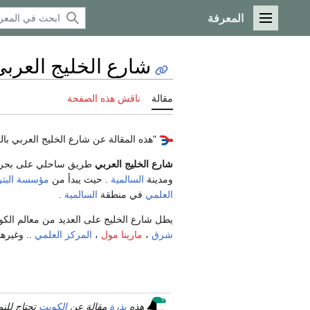
المعرفة
القائمة الرئيسية
شارع الخليج العربي
مقالة
ناقش هذه الصفحة
"هذه المقالة عن شارع الخليج العربي ب
شارع الخليج العربي
طريق ساحلي على بحر
ومدينة
السالمية
. حيث يبدأ من
مؤسسة البترو
العلمي
في منطقة
السالمية
.
يطل شارع الخليج على العديد من معالم الكو
شرق
،
مارينا مول
،
المركز العلمي
.. وغيرها 
هذه
بذرة
مقالة عن
الكويت
تحتاج للن