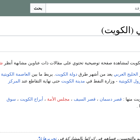
بحث
 (الكويت)
الكويت لمشاهدة صفحة توضيحية تحتوي على مقالات ذات عناوين مشابهة أنظر
شا
الخليج العربي
يعد من أشهر طرق
دولة الكويت
. يربط ما بين
العاصمة الكويتية
ل الكويتية
- وزارة النفط في
مدينة الكويت
حتى نهاية التقاطع عند
المركز
يت منها :
قصر دسمان
،
قصر السيف
،
مجلس الأمة
،
أبراج الكويت
،
سوق
.
مو والتحسين، فساهم في إثرائها بالمشاركة في
تحريرها
.