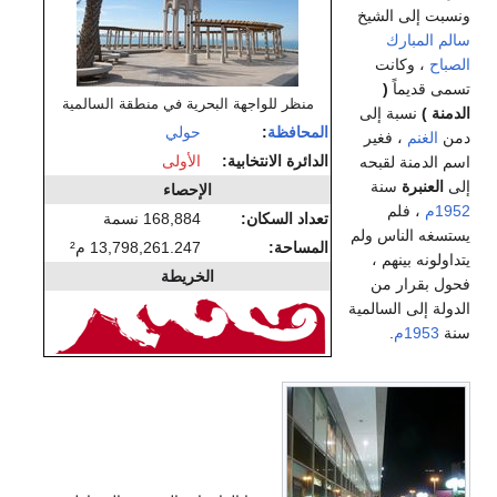
ونسبت إلى الشيخ
سالم المبارك
الصباح
، وكانت
تسمى قديماً
(
منظر للواجهة البحرية في منطقة السالمية
الدمنة )
نسبة إلى
المحافظة
:
حولي
دمن
الغنم
، فغير
الدائرة الانتخابية:
الأولى
اسم الدمنة لقبحه
إلى
العنبرة
سنة
الإحصاء
1952م
، فلم
تعداد السكان:
168,884 نسمة
يستسغه الناس ولم
المساحة:
13,798,261.247 م²
يتداولونه بينهم ،
الخريطة
فحول بقرار من
الدولة إلى السالمية
سنة
1953م
.
في
والوقت
الحاظر