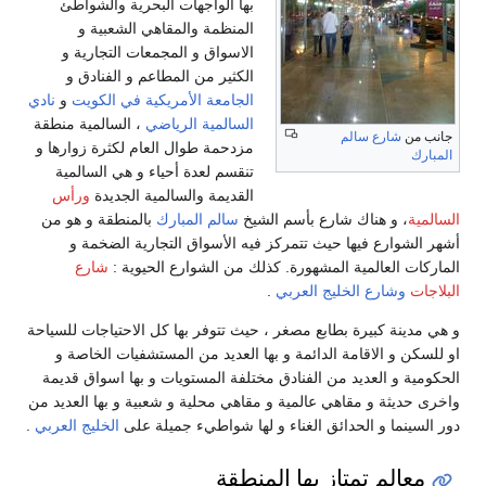
بها الواجهات البحرية والشواطئ
المنظمة والمقاهي الشعبية و
الاسواق و المجمعات التجارية و
الكثير من المطاعم و الفنادق و
الجامعة الأمريكية في الكويت
و
نادي
السالمية الرياضي
، السالمية منطقة
جانب من
شارع سالم
مزدحمة طوال العام لكثرة زوارها و
المبارك
تنقسم لعدة أحياء و هي السالمية
القديمة والسالمية الجديدة
ورأس
السالمية
، و هناك شارع بأسم الشيخ
سالم المبارك
بالمنطقة و هو من
أشهر الشوارع فيها حيث تتمركز فيه الأسواق التجارية الضخمة و
الماركات العالمية المشهورة. كذلك من الشوارع الحيوية :
شارع
البلاجات
وشارع الخليج العربي
.
و هي مدينة كبيرة بطابع مصغر ، حيث تتوفر بها كل الاحتياجات للسياحة
او للسكن و الاقامة الدائمة و بها العديد من المستشفيات الخاصة و
الحكومية و العديد من الفنادق مختلفة المستويات و بها اسواق قديمة
واخرى حديثة و مقاهي عالمية و مقاهي محلية و شعبية و بها العديد من
دور السينما و الحدائق الغناء و لها شواطيء جميلة على
الخليج العربي
.
معالم تمتاز بها المنطقة