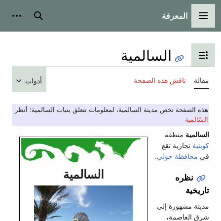
المعرفة
القائمة الرئيسية
بحث
أدوات
السالمية
تبديل عرض جدول المحتويات
مقالة
ناقش هذه الصفحة
أدوات
هذه الصفحة تخص مدينة السالمية، لمعلومات تتعلق بنبات السالمية؛ أنظر
السّالمية
السالمية
منطقة
كويتية
تجارية تقع
في
محافظة حولي
.
السالمية
نظره
تاريخية
مدينة مشهورة إلى
شرق العاصمة،