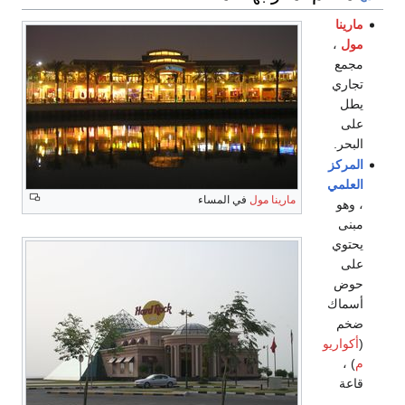
مارينا
مول
،
مجمع
تجاري
يطل
على
البحر.
المركز
العلمي
مارينا مول
في المساء
، وهو
مبنى
يحتوي
على
حوض
أسماك
ضخم
(
أكواريو
م
) ،
قاعة