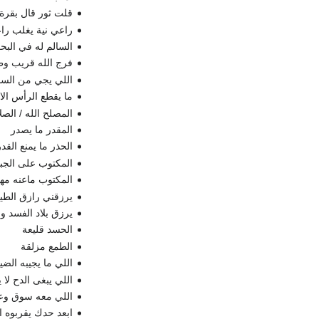
قلت ثور قال بقرة
راعي نية يغلب راع
السالم له في الب
فرج الله قريب وط
اللي يجي من السما
ما يقطع الرأس الا
المصلح الله / الصل
المقدر ما يصدر
الحذر ما يمنع القدر
المكتوب على الجبي
المكتوب ماعنه م
يرزقني رازق الطي
يرزق بلاد الفسد ول
الحسد قليعة
الطمع مزلقة
اللي ما يجيبه الض
اللي يبغى الدح لا 
اللي معه سوق وع
ابعد حدك يقربوه ا