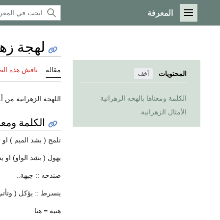
المعرفة
القائمة الرئيسية
لهجة زهر
مقالة
ناقش هذه ال
المحتويات
أخف
الكلمة ومعناها بالهحه الزهرانية
اللهجة الزهرانية من أ
الأمثال الزهرانية
الكلمة ومعنا
تلمح ( بشد الميم ) او 
يهول ( بشد الواو) او يف
صندحه :: جبهة..
ينسرط :: يؤكل ( وتأتي
هنيه = هنا