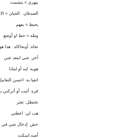
يتهزى = يتشمت
الصدقان . الحبان = الا
يحيط = يفهم
وطه = حط او أوضع
نحاه: أونحاكاه : هذا هو
أخر: عني ابتعد عني
هويه: ليه أو لماذا
اتعيا به: احسن التعام
قره: أثبت أو أتركني:
تخنطل: تعثر
هب لي: اعطني
حش :إدخال شي في م
أصه:اسكت