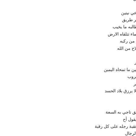
ي نيتين
حر طريق
البه ما يخيب
ء تتلقاه الارض
 من ركبه
اح من الله
ن ما تمحاه اليمين
هروب
ر
ا يرزق بلاد الحسد
يق تاجي به السعة
يقول أح
قبة رجله على كل رقبة
لرجال