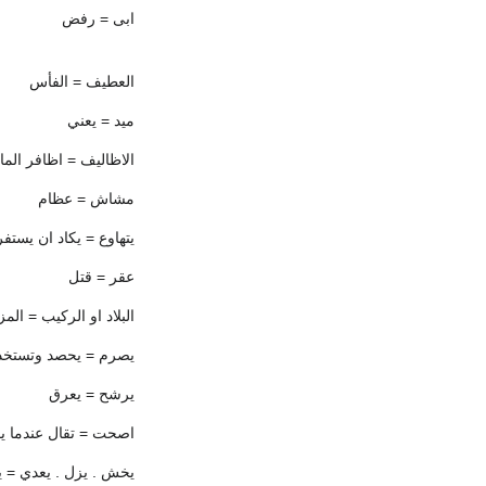
ابى = رفض
العطيف = الفأس
ميد = يعني
الاظاليف = اظافر الما
مشاش = عظام
يتهاوع = يكاد ان يستفر
عقر = قتل
البلاد او الركيب = الم
يصرم = يحصد وتستخدم 
يرشح = يعرق
اصحت = تقال عندما 
يخش . يزل . يعدي = 