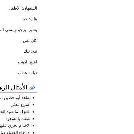
السفهان: الأطفال
هاك: خذ
يشبر: يرجو ويتمنى الخ
كان:بس
تيه: تلك
افلح: اذهب
ذياك: هذاك
الأمثال الزه
شاهد أبو حصين ذن
أسرع تبطي
العجلة ماتصيد الح
شفك يامسعود
الاقدام تجري عليها
اذا جاء القضاء ضا