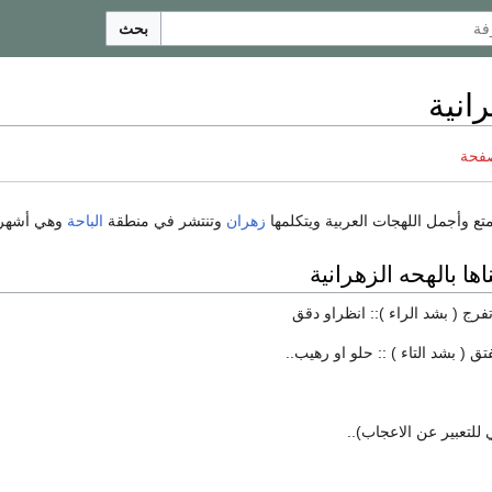
بحث
انية
صفحة
متع وأجمل اللهجات العربية ويتكلمها
زهران
وتنتشر في منطقة
الباحة
وهي أشهر
ها بالهحه الزهرانية
تفرج ( بشد الراء ):: انظراو دقق
تق ( بشد التاء ) :: حلو او رهيب..
 للتعبير عن الاعجاب)..