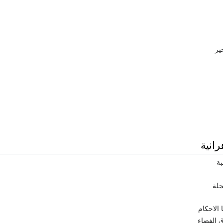
ير
رانية
بة
جلة
 الاحكام
ق الفضاء