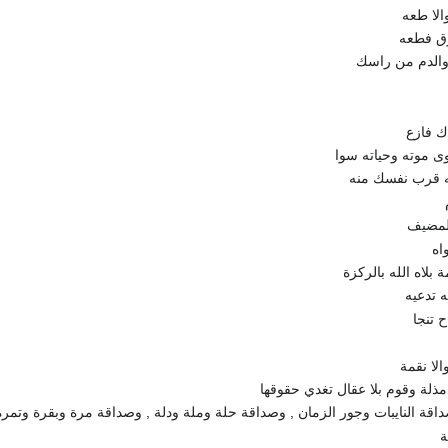
الا طعه
وق فطعه
والدم من راسك
ك فازع
ى موته وحياته سوا
ه قرب نفسك منه
لمضيف
اه
بلاه الله بالركزة
 تدعيه
ح تنجا
الا نقمة
مذلة وقوم بلا عقال تغدي حقوقها
اقة النايبات وجور الزمان , وصداقة حلة وملة ودلة , وصداقة مرة وبقرة وتمرة
ة