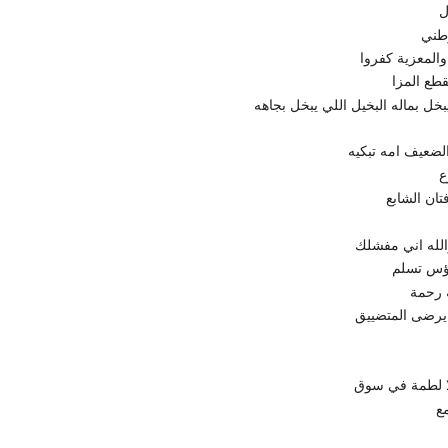
ل
طني
المعزية كفروا
قطع المزا
بخل بماله البخيل اللي يبخل بجاهه
الضعيف امه تبكيه
ع
تان الشابع
الله اني مفشلك
ؤس تسلم
 رحمة
يرضى المتضييق
ا لطمة في سوق
ع