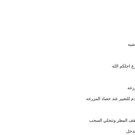
شيه
غ اجلكم الله
زرعه
للتعبير عند حصاد المزرعه
يقف المطر وتنجلي السحب
يدخل