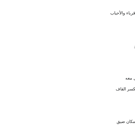
قرباء والأحباب
ل معه
بكسر القاف
كان ضيق