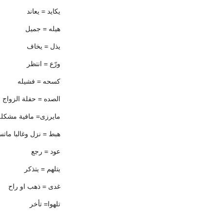
يكايد = يعاند
هيله = جميل
يذل = يخاف
ورّع = انتظر
كسحه = فشيله
الصده = حفلة الزواج
مايرزى= مافية مشكلة
هبط = نزل وغالبا مات
عود = رجع
يتلهم = يتذكر
غدى = ذهب او راح
تلهوا= تأخر