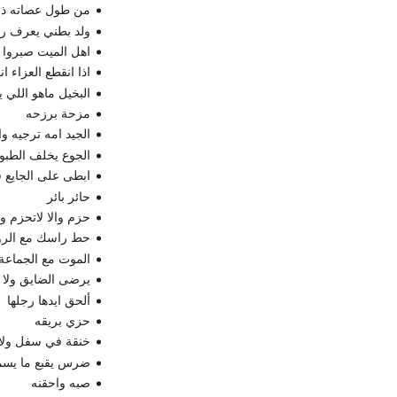
من طول عصاته ذ
ولد بطني يعرف ر
اهل الميت صبروا و
اذا انقطع العزاء ان
البخيل ماهو اللي ي
مزحة برزحه
الجيد امه ترجيه و
الجوع يخلف الطبو
ابطى على الجايع ف
حائر بائر
حزم والا لاتحزم و
حط راسك مع الر
الموت مع الجماعة
يرضى الضايق ولا 
ألحق ايدها رجلها
حزي بريقه
خنقة في سفل ول
ضرس يقبع ما يسم
صبه واحقنه