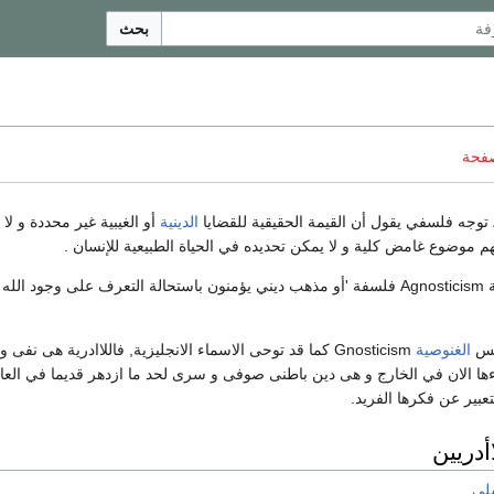
بحث
صفحة
توجه فلسفي يقول أن القيمة الحقيقية للقضايا
الدينية
أو الغيبية غير محددة و لا
 لهم موضوع غامض كلية و لا يمكن تحديده في الحياة الطبيعية للإنسان .
فاللاأدرية أو الأغنوستية Agnosticism فلسفة 'أو مذهب ديني يؤمنون باستحالة التعرف 
كس
الغنوصية
Gnosticism كما قد توحى الاسماء الانجليزية, فاللاادرية هى ن
اءها الان في الخارج و هى دين باطنى صوفى و سرى لحد ما ازدهر قديما في ال
ير عن فكرها الفريد.
أدريين
لي