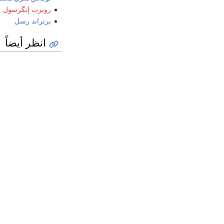
روبرت إنگرسول
برتراند رسل
انظر أيضاً