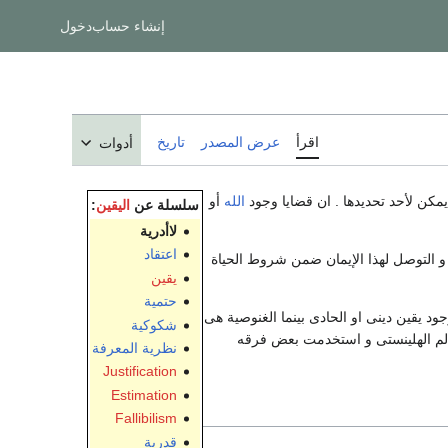
إنشاء حساب
دخول
اقرأ
عرض المصدر
تاريخ
أدوات
 يمكن لأحد تحديدها . ان قضايا وجود
الله
أو
سلسلة عن
اليقين
:
لاأدرية
اعتقاد
على وجود الله و التوصل لهذا الإيمان ضمن شروط الحياة
يقين
حتمية
فى وجود يقين دينى او الحادى بينما الغنوصية هى
شكوكية
عالم الهلينستى و استخدمت بعض فرقه
نظرية المعرفة
Justification
Estimation
Fallibilism
قدرية