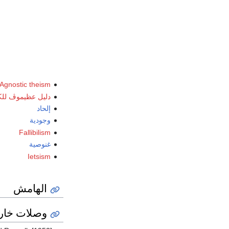
Agnostic theism
دليل عظيموڤ للك
إلحاد
وجودية
Fallibilism
غنوصية
Ietsism
الهامش
وصلات خار