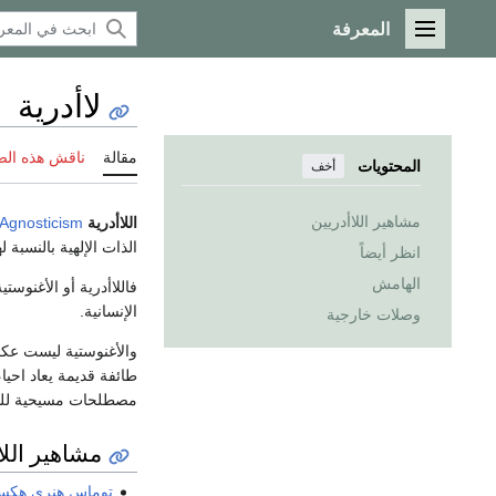
المعرفة
القائمة الرئيسية
لاأدرية
مقالة
ناقش هذه ال
المحتويات
أخف
مشاهير اللاأدريين
اللاأدرية
Agnosticism
الذات الإلهية بالنسبة
انظر أيضاً
الهامش
الإنسانية.
وصلات خارجية
والأغنوستية ليست ع
طائفة قديمة يعاد احي
مصطلحات مسيحية للتعب
مشاهير اللا
توماس هنري هكس