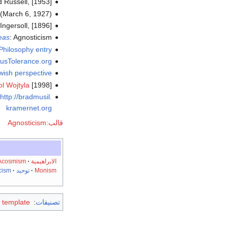
 Russell, [1953].
(March 6, 1927).
ngersoll, [1896].
deas
: Agnosticism
Philosophy entry
ousTolerance.org
wish perspective
ol Wojtyla
[1998]
http://bradmusil.
kramernet.org
قالب:Agnosticism
الابراهيمية
·
Acosmism
Monism
·
توحيد
·
cism
تصنيفات
:
 template