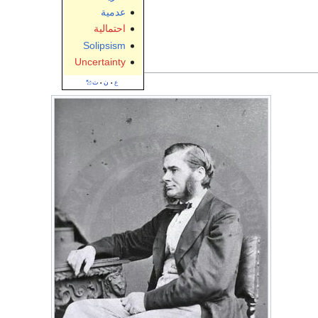
عدمية
احتمالية
Solipsism
Uncertainty
ع
ن
ت
•
•