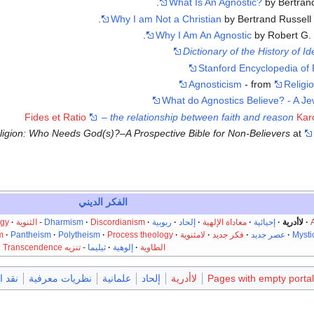
What Is An Agnostic?
by Bertrand
Why I am Not a Christian
by Bertrand Russell 
Why I Am An Agnostic
by Robert G. I
Dictionary of the History of I
Stanford Encyclopedia of 
Agnosticism
- from
Religi
What do Agnostics Believe? - A Je
Fides et Ratio
– the relationship between faith and reason
Kar
Religion: Who Needs God(s)?–A Prospective Bible for Non-Believers
at
الفكر الديني
·
لاأدرية
·
إحيائية
·
معاداة الإلهية
·
إلحاد
·
ربوبية
·
Discordianism
·
Dharmism
-
الثنوية
·
ogy
Mysti
·
عصر جديد
·
فكر جديد
·
لامثنوية
·
Process theology
·
Polytheism
·
Pantheism
·
m
الطاوية
·
إلوهية
·
ثيليما
-
تنزيه Transcendence
·
Pages with empty portal
لاأدرية
إلحاد
علمانية
نظريات معرفية
نقد ا