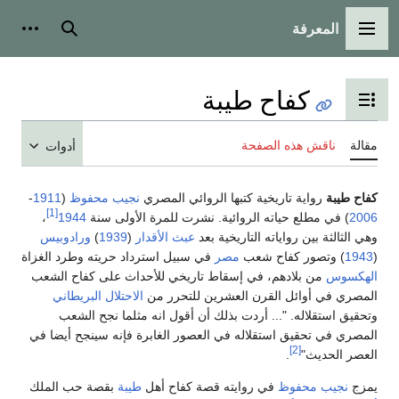
المعرفة
القائمة الرئيسية
بحث
أدوات
كفاح طيبة
تبديل عرض جدول المحتويات
مقالة
ناقش هذه الصفحة
أدوات
كفاح طيبة
رواية تاريخية كتبها الروائي المصري
نجيب محفوظ
(
1911
-
[1]
2006
) في مطلع حياته الروائية. نشرت للمرة الأولى سنة
1944
،
وهي الثالثة بين رواياته التاريخية بعد
عبث الأقدار
(
1939
)
ورادوبيس
(
1943
) وتصور كفاح شعب
مصر
في سبيل استرداد حريته وطرد الغزاة
الهكسوس
من بلادهم، في إسقاط تاريخي للأحداث على كفاح الشعب
المصري في أوائل القرن العشرين للتحرر من
الاحتلال البريطاني
وتحقيق استقلاله. "... أردت بذلك أن أقول انه مثلما نجح الشعب
المصري في تحقيق استقلاله في العصور الغابرة فإنه سينجح أيضا في
[2]
العصر الحديث‏"
.‏
يمزج
نجيب محفوظ
في روايته قصة كفاح أهل
طيبة
بقصة حب الملك