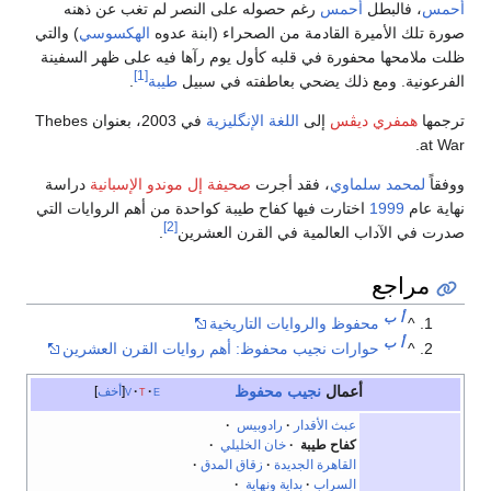
أحمس
، فالبطل
أحمس
رغم حصوله على النصر لم تغب عن ذهنه
صورة تلك الأميرة القادمة من الصحراء (ابنة عدوه
الهكسوسي
) والتي
ظلت ملامحها محفورة في قلبه كأول يوم رآها فيه على ظهر السفينة
[1]
الفرعونية. ومع ذلك يضحي بعاطفته في سبيل
طيبة
.
ترجمها
همفري ديڤس
إلى
اللغة الإنگليزية
في 2003، بعنوان Thebes
at War.
ووفقاً
لمحمد سلماوي
، فقد أجرت
صحيفة إل موندو الإسبانية
دراسة
نهاية عام
اختارت فيها كفاح طيبة كواحدة من أهم الروايات التي
[2]
صدرت في الآداب العالمية في القرن العشرين‏‏
.‏
مراجع
أ
ب
^
محفوظ والروايات التاريخية
أ
ب
^
حوارات نجيب محفوظ: أهم روايات القرن العشرين
أعمال
نجيب محفوظ
e
t
v
أخف
عبث الأقدار
رادوبيس
·
كفاح طيبة
·
خان الخليلي
·
القاهرة الجديدة
·
زقاق المدق
·
السراب
·
بداية ونهاية
·