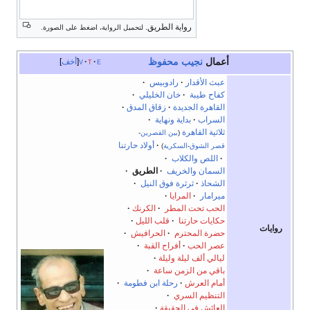
رواية الطريق.
لتحميل الرواية، اضغط على الصورة.
أعمال
نجيب محفوظ
e
t
v
أخف
عبث الأقدار
رادوبيس
·
كفاح طيبة
·
خان الخليلي
·
القاهرة الجديدة
·
زقاق المدق
·
السراب
·
بداية ونهاية
·
ثلاثية القاهرة
(
بين القصرين
-
·
أولاد حارتنا
قصر الشوق
-
السكرية
)
·
اللص والكلاب
·
السمان والخريف
·
الطريق
·
الشحاذ
ثرثرة فوق النيل
·
ميرامار
·
المرايا
الحب تحت المطر
·
الكرنك
حكايات حارتنا
·
قلب الليل
روايات
حضرة المحترم
·
الحرافيش
·
عصر الحب
·
أفراح القبة
·
ليالي ألف ليلة وليلة
باقي من الزمن ساعة
·
أمام العرش
رحلة ابن فطومة
·
التنظيم السري
·
العائش في الحقيقة