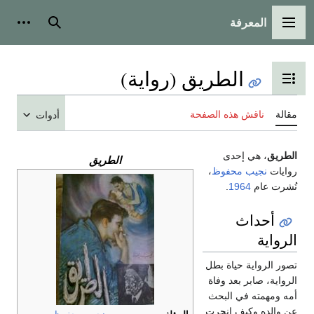
المعرفة
القائمة الرئيسية
بحث
أدوات
الطريق (رواية)
تبديل عرض جدول المحتويات
مقالة
ناقش هذه الصفحة
أدوات
الطريق
، هي إحدى
الطريق
روايات
نجيب محفوظ
،
نُشرت عام
1964
.
أحداث
الرواية
تصور الرواية حياة بطل
الرواية، صابر بعد وفاة
أمه ومهمته في البحث
عن والده وكيف انجرت