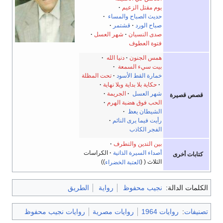
يوم مقتل الزعيم
حديث الصباح والمساء
·
صباح الورد
·
قشتمر
صدى النسيان
·
شهر العسل
فتوة العطوف
همس الجنون
دنيا الله
·
بيت سيء السمعة
·
خمارة القط الأسود
تحت المظلة
·
حكاية بلا بداية وبلا نهاية
·
شهر العسل
·
الجريمة
قصص قصيرة
الحب فوق هضبة الهرم
الشيطان يعظ
·
رأيت فيما يرى النائم
·
الفجر الكاذب
بين التدين والتطرف
أصداء السيرة الذاتية
الكراسات
كتابات أخرى
الثلاث
العتبة الخضراء
الكلمات الدالة:
نجيب محفوظ
رواية
الطريق
تصنيفات
:
روايات 1964
روايات مصرية
روايات نجيب محفوظ