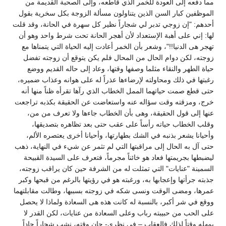
مما دفعه إلى العودة للخمر الذي قاطعه، وإلى الصحبة القديمة من
الموظفين كبار السن الذين يتناولون مسألة الزوجة بكل سخرية بقول
أحدهم: "إن زوجي تدبر لي شجاراً نظير كل سهرة في الحانة، وقد قلت
لها: إني على أهبة الإستعداد لأن أهجر الحانة تحت شرط واحد وهو أن
تهجر هى الدنيا!!"، وشعر بأن الخمر أعادت إليه الحياة التي يتمناها مع
زوجته، لكن دوام الحال من المحال فلم يكن يتوقع أن زوجته تفضل
حياة الطهر والنقاء مثلما وصفها وقتها، وعاد إلى حاله القديم ووضع
رغبتها في ذلك ومحاولته لإرضاءها عذراً له على هوانه وعذاب ضميره،
حتى قطع صمت حياتهما الممل الخطاب الذي رآها تقرأه ظناً منها أنه
خرج، ومزقته وقت سؤاله عنه واستعاضت عن الحقيقة بكذبه تراجعت
عنها إلى قول الحقيقة، وهى بأن الخطاب جاءها ولا تعرف من من،
وقلب الخطاب حياته رأساً على عقب حتى بعد تظاهره بتصديقها،
وأحيانا يشعر بذنبه في الشك بطهارتها، وأحيانا أخرى يعتصره الألم،
حتى آل به الحال إلى مراقبتها التي لم تثمر عن شيء في النهاية، ذهب
ليضبطها بجريمتها فعاد هو خائناً مجرماً، فتعرف على السيدة القبيحة
السمينة "عنايات" التي تمثلت له من الشرفة حين كان يراقب زوجته،
جذبته جرأتها وإعجابها به، ورغبته هو في رؤيتها بالرغم من قبحها وكبر
عمرها، ومضى الوقت ونسى شكه في زوجته بسببها، وطالت مقابلتهما
ووقع في شر أكبر، بالنسبة له كانت هذه هى السعادة ولماذا لا يحصل
على الحب من حبيبته رباب وعلى السعادة من عنايات، لكن القدر لا
يمهله وقتاً لذلك فالعقاب – في نظري- حان وقته، نشب شجاراً حاداً