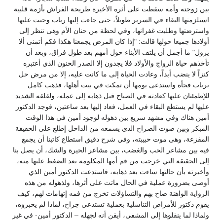
بين زوجته وأمه سقطت على أثره الأخيرة طريحة الفراش بأزمة قلبية
استلزمتها البقاء في السرير طويلاً، حتى جاءت إليها رباب وحنت عليها
واسترضتها وطلبت غفرانها، وفي لحظة من حنان الأم وهى تنظر إلى
أولادها جميعا حولها قالت: "إذا كان المرض يجمعنا هكذا فكم أتمنى ألا
يزول" ما أجمل أن يلتف الأبناء حول أمهم بعد طول فراق، وبعد أن
تأخذهم حياة الزواج والأولاد فلا يجدون إلا الصدر الحنون الذي أعتبره
كنزاً لا ينضب أبداً، وعادت الحياة إلى ما كانت عليه، إلا من مرض حل
برباب فجأة واستدعى يومها أن تمكث في بيت أهلها، فذهب كامل
للإطمئنان عليها كعادته في الصباح قبل ذهابه إلى عمله، ولقلقه الشديد
عليها لم يستطع البقاء في العمل، فعاد إليها بعد ساعتين، فوجد الدكتور
أمين هناك وفي مشهد سريع بين ذهوله لوجود أمين في هذا الوقت
المبكر وبين صوت الصراخ الذي يسمعه من الداخل إطلع على الحقيقة
المفزعة، وهى موت حبيبته، وفي شرح دقيق استطاع كاتبنا أن يجمع
فيه بين مشاعر الحب والغضب، بين مشاعر الحيرة والشك، أن يصل بنا
إلى الحقيقة التي خرجت من فم أمها المكلومة بعد الضغط عليها منه،
وأخبرته بأن حالتها ساءت بعد ذهابه، فاستدعت الدكتور أمين الذي
أوصى بضرورة عملية في الحال ماتت على أثرها، ولذهوله من هذه
الرواية الواهنة صاح بهم والتساؤلات تخرج من فمه إتهامات لهم، كيف
يقوم دكتور للأمراض التناسلية بعملية تستدعي جراح، لماذا لم يخبروه،
ولماذا لما ينقلوها إلى المشفى، أيقن أنه لجهله – الدكتور أمين- في غير