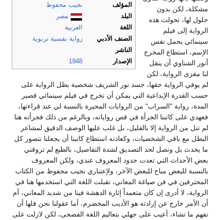
المؤلف
نجيب محفوظ
مشكلة، لكن بدون
البلد
مصر
حلول لها، تحولت هذه
اللغة
العربية
الرواية إلى فيلم
الصنف الأدبي
رواية
نفسية
تربوية
سينمائي يحمل نفس
الناشر
الإسم، استطاع المخرج
الإصدار
1948
أنور الشناوي أن ينقل
لنا مغزى الرواية، لكن
لم يوفي الرواية حقها، جسد نور الشريف شخصية بطل الرواية على
حسب القدرة الإبداعية التي يمكن أن تخرج في فيلم سينمائي قصير
المدة، رواية "السراب" من الروايات المحيرة بالنسبة لي عند قراءتها،
فعهدي على كاتبنا الجرأة في قص رواياته، وبالرغم من ذلك فجرأته هنا
لم تنل من الرواية إلا بالقليل، بل غلب عليها الوصف الدقيق لمشاعر
البطل مع باقي الشخصيات، وكعادته استطاع كاتبنا أن يجعلنا نتصور كل
ما يحدث بل ونصل لحد التصديق لشدة التفاصيل، بالطبع لم تروقني
بعض الأحداث التي تعدت حدود المعروف عندي، ولكن المعروف
بالنسبة للبعض مباح للبعض الآخر، ولإعتباري نجيب محفوظ من الكتاب
المحترفين في فن صياغة المعاني، تقبلت اللغة التي استخدمها هنا في
الرواية، لا أدرى إن كان متعمداً إثارة الدهشة فينا من شديد المعاني، أم
أن الأمر خارج عن إرادته هو الأديب المخضرم، أما عقولنا نحن فلها أن
تفهم ما تشاء، أعيب على جهلي بتعاليم اللغة الفصحى، لكن لازلت على