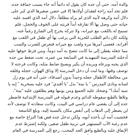
والدة أمه، حتى أن جده كان يقول له دائماً أنه جاء بسبب حماقة جده،
فلم تجد أمه راحة لفقدان أولادها إلا في حضن صغيرها الذي كبر على
دلال أمه وكرهه لأبيه الذى لم يراه مطلقاً، دلال أمه الذي افسد عليه
حياته حتى وصل بها ألا تفارقه أبداً فربته على الخوف والخجل، فلم
تسمح له باللعب مع جيرانه، ولا تتركه يخرج إلى الشارع رغماً عنه،
ولكنه كان دائم الطلب للحرية التي يرغب بها أي طفل في اللعب مع
أقرانه، فعصى أمرها مرة ولعب مع جيرانه فتعرض للضرب والسب
مما جعله يفطن إلى ما كانت تنصح به أمه دوماً، ومن فرط خوفها عليه
أدخلته المدرسة التمهيدية في السابعة من عمره، تحت ضغط من جده
الذي يحبه ويرعاه ويريده أن يكبر ويصبح ضابط مثله، وكانت فرحته لا
توصف وقتها، وما لبث أن دخل المدرسة إلا وذاق الهوان، خجله وقلقه
من مخالطة الأطفال جعله وحيداً بدون أصدقاء، حتى أنه في يوم زل
لسانه ونادى المدرس " يا نينة" بدل "يا أفندي" فرد عليه بسخرية " إيه يا
سيد أمك؟" وضحك عليه الجميع ومن يومها وهم يطلقون عليه "نينة"،
وتلاها بالطبع سقوطه الدائم وعدم قبوله في المدرسة الإبتدائية فاضطر
جده إلى أن يقضي عام دراسي في البيت، وكانت سعادته لا توصف لأنه
لن يضطر إلى الذهاب إلى أبغض مكان بالنسبة إليه، وبلغ التاسعة
فخشيت أمه أن يأخذه أبوه، ولكن تدخل جده فض هذا النزاع خاصة مع
عدم رغبة الأب المستهتر في تربية طفل صغير، ولكنه إشترط عدم
الإنفاق عليه وبالطبع وافق الجد المحب، رجع إلى المدرسة في العام