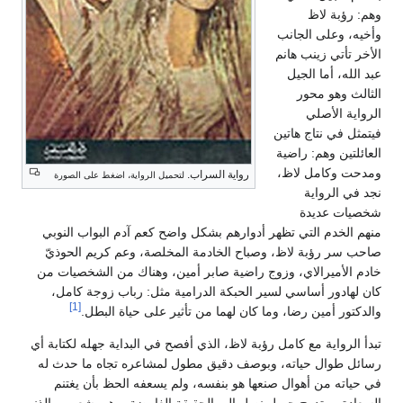
وهم: رؤبة لاظ
وأخيه، وعلى الجانب
الأخر تأتي زينب هانم
عبد الله، أما الجيل
الثالث وهو محور
الرواية الأصلي
فيتمثل في نتاج هاتين
العائلتين وهم: راضية
ومدحت وكامل لاظ،
رواية السراب.
لتحميل الرواية، اضغط على الصورة
نجد في الرواية
شخصيات عديدة
منهم الخدم التي تظهر أدوارهم بشكل واضح كعم آدم البواب النوبي
صاحب سر رؤبة لاظ، وصباح الخادمة المخلصة، وعم كريم الحوذيّ
خادم الأميرالاي، وزوج راضية صابر أمين، وهناك من الشخصيات من
كان لهادور أساسي لسير الحبكة الدرامية مثل: رباب زوجة كامل،
[1]
والدكتور أمين رضا، وما كان لهما من تأثير على حياة البطل.
تبدأ الرواية مع كامل رؤبة لاظ، الذي أفصح في البداية جهله لكتابة أي
رسائل طوال حياته، وبوصف دقيق مطول لمشاعره تجاه ما حدث له
في حياته من أهوال صنعها هو بنفسه، ولم يسعفه الحظ بأن يغتنم