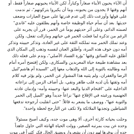
أن الآباء يحبون الأبناء صغاراً وكباراً، لكن الأبناء يحبونهم صغاراً فقط، أو
أنهم وقتها لا يجدون من يحبونه، وما أن يكبروا يتركونهم"، ثم ندمت
على قولها وأوزعت ذلك إلى عدم قدرتها على صوغ العبارات وضعف
حديثها. بعد أن سأم حياة الوظيفة خاصة وأنهم يطلقون عليه "غاندي"
لصمته الدائم، وعلى أثر حديثهم يوماً عن الخمر، قرر أن يجربه على
الرغم من تذكره لما فعلت الخمر في حياتهم ومازالت تفعل، ولكن
وعند تملك الخمر منه تملكته الثقة على غير العادة، وتذكر حبيبته وتذكر
أمه دون خوف هذه المرة، وأطلق العنان لنفسه وذهب إلى المكان الذي
أطلق عليه السائق وقتها "بؤرة الفساد الأصلي"، وندم على فعله ذلك
بعد مشاهدة طبيعة حياة المعربدين والسكارى، ولكن إفتضح أمره أمام
أمه وطالبته بالتوبة إلى الله والذهاب معها إلى "السيدة أم هاشم"لنيل
الرضا والغفران، ولم يثنيه هذا المشوار عن الخمر، ولم يؤثر فيه كلام
أمه وثقتها بأن لديه قلب طاهر ونقي، بل أضاف الزمن إلى نزاعاته
الداخليه على "اقتحام الدنيا والبعد عنها- وحبيبته وأمه- وإدمان عادته
الجهنمية ورغبته في الإقلاع عنها" نزاعاً جديداً وهو "الميل إلى الخمر
والتوبة عنها"، ووصف ما يشعر به قائلاً: "حتى انقلبت أرجوحة تدفعها
الشياطين وتجذبها الملائكة ولا تكف عن التأرجح لحظة واحدة".
وحلت بحياته كارثة أخرى، ألا وهى موت جده، وكيف أصبح مسئولاً
وحده عن بيت بمرتبه الصغير، وولت الحياة الهانئة التي حاول جاهداً
جده أن يوفرها لهم دون أن يشعروا، وبضيق الحال فكر كثيراً في موت