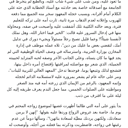
ما تعود عليه، ومن شب على شيء شاب عليه، وبالطبع لم ينخرط في
الجامعة مع أصدقائه خاصة بعد حادثته مع أستاذ الخطابة الذي حثه على
الكلام أمام أقرانه، وبسبب خجله المعهود سخر منه الجميع مما دفعه
للهروب وإعلانه لعدم الذهاب مرة ثانية، ثارت أمه على تركه للتعليم
فترة، وبعد حالته الكئيبة تلك أشفقت عليه وأصبحت في صفه، ومحاولة
منها في إدخال السرور عليه قالت: "الخير فيما اختار الله، وهل نملك
لأنفسنا شيئاً؟! وعما قليل تصبح رجلاً مسئولاً ويجيء دورك في تدليل
أمك، لتقضي بعض ما عليك من دين"، تلاه عمله موظف في إدارة
المخازن بوزارة الحربية، واسترساله في وصف الحياة الوظيفية التي لم
يجد فيها ما كان يتمناه، وعلى الجانب الآخر وصفه لحبه المتزايد لحبيبته
الجميلة، الذي شعر مع مواصلته لمراقبتها بإفتضاح أمره داخل بيتها،
فتشجع لذلك وتتبعها يوما، فوجدها تدخل "المعهد العالي للتربية للبنات"،
ومر على حاله عام لم يشعر بمروره عليه لاستسلامه الدائم لخجله
وإثمه المعهود، بالرغم من الإيمان الذي زرعته أمه فيه منذ الصغر
ومواظبته على الصلوات الخمس، مما جعل الندم يعرف طريقه إليه كل
ليلة على ما اقترف من ذنب.
بدأ يثور على أمه التي طالما أظهرت غضبها لموضوع زواجه المحتم في
يوم ما، خاصة بعد عروض الزواج وردها عليه بقولها: "إنهن لا يرمن
سعادتك، ولكنهن يردنك مطيّة لسعادة بناتهن!"، وسألها دوماً عن عدم
رغبتها في زواجه، فاضطربت وذكرته بما فعلته من أجله، وأوضحت له