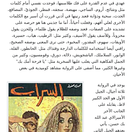
عهدي في عدم القدرة على فك طلاسمها، فوجدت نفسي أمام كلمات
مثل وشائج، أروم، الساجي، مهيضة، سجفه، قمطر، الجوذيّ، المصاقع،
الجدث، سحية وذؤابة فعند رنينها في أذني قررت أن أسير مع الكلمات
الأخرى لعلي أفهم، وفعلت أحياناً، أما ما جذبني هنا هو حرصه على
تشديده على الصفات، فعند وصفه للظلام يقول ظلماء، وللحزن يقول
محزوناً، وللأسف يقول الأسيف، وكثير مثل: الرطيب، هياب، حسيرة،
الأويقات، سهوم، المقدور، المخبوء، حتى نرى المعنى بوصفه الصحيح،
راقني أيضا استخدامه للكلمات الدارجة وقتذاك مثل: الحانطور، القلة،
الوابور، السلاملك، الباشجويش، دلالة، دورق، وقومسيون، وكثير من
الجمل الفكاهية التي يغلب عليها السخرية مثل: "يا فرحة أمك بك"
وغيرها الكثير، مما أضفى على الرواية مشاهد كوميدية في بعض
الأحيان.
يوجد في الرواية
ثلاثة أجيال، الجيل
الأول هو الجد الكبير
لاظ، يقابله على
الجانب الأخر
الأميرالاي عبد الله
بك حسن، يأتي
بعدهم الجيل الثاني