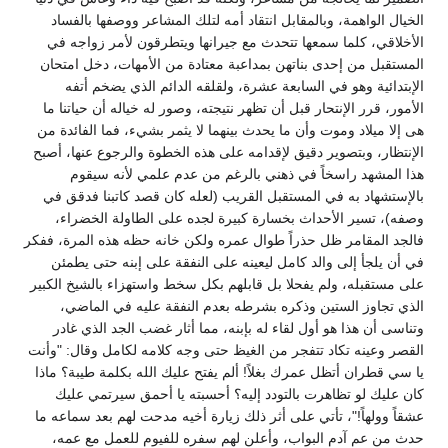
الخيال الواهمة، وبالمقابل انتقاد أمه لتلك المشاعر ووصفها بالفساد
الأخلاقي، كلما سمعها تتحدث مع جيرانها ويتطرقون لأمر زواجه في
المستقبل من إحدى بناتهن بمداعبة معتادة من الأمهات، دخل امتحان
الإبتدائية وهو في السابعة عشرة، ولقلقه الدائم الذي يضخم أتفه
الأمور، قرر الإنتحار قبل أن تظهر نتيجته، وصور له خياله أن حياتنا ما
هى إلا ميلاد وموت وأن ما يحدث بينهما لا يثمر بشيء، فما الفائدة من
الإنتظار، وبتصوير دقيق لإقدامه على هذه الخطوة والرجوع عنها، أصبح
هذا المشهد راسخاً في ذهني بالرغم من عدم علمي لأنه سيقوم
بالإستشهاد به في المستقبل القريب (لعله كان قصد كاتبنا فدقق في
وصفه)، تسير الأحداث بخسارة كبيرة لجده على الطاولة الخضراء،
فالجد المقامر ظل حذراً طوال عمره ولكن خانه حظه هذه المرة، ففكر
في أن يلجأ إلى والد كامل ليعينه على النفقة على إبنه حتى يطمئن
على مستقبله، ولم يفحلا بل قابلهم بكل سخط واستهزاء بالشيخ الكبير
الذي تجاوز الستين وذكره بشرطه بعدم النفقة عليه في الماضي،
وتناسى أن هذا هو أول لقاء له بإبنه، مما أثار غضب الجد الذي غادر
القصر وعينه تكاد تتفجر من الغيظ حتى وجه كلامه لكامل وقال: "وأنت
يا سي قطران أتظل عمرك بغلاً! ألم يفتح عليك الله بكلمة طيبة؟ ماذا
كان عليك لو تظاهرت بالتودد إليه؟ أحسبته يا أحمق سيرتمي عليك
عشقاً وولهاً!"، تأتي على أثر ذلك زيارة أخيه مدحت لهم بعد سماعه ما
حدث من عم آدم البواب، وأعلن لهم سفره للفيوم للعمل مع عمه،