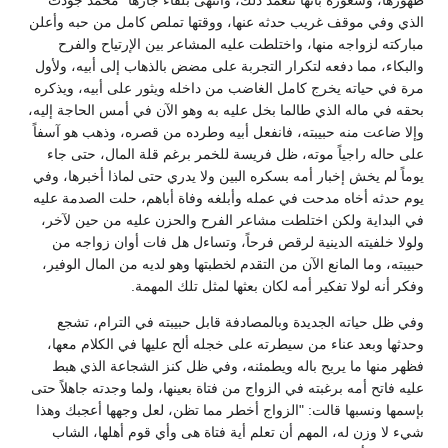
ظهورها، وشعوره بأنها تتعمد ذلك، وانتهى بلقاء جارها "محمد جودت"
الذي وفي موقف غريب حدثه عنها، ووقتها تملص كامل من حبه وأعلن
مباركته لزواجه منها، واختلطت عليه المشاعر بين الإرتياح والفرح
والبكاء، مما دفعه لتكرار التجربة على مضض بالذهاب إلى أبيه، ولأول
مرة في حياته يخرج كامل الغاضب من داخله ويثور على أبيه، ويذكره
بحقه في ماله الذي طالما بخل عليه به وهو الآن في أمس الحاجة إليه،
وإلا ضاعت منه حبيبته، فانفعل أبيه وطرده من قصره، وذهب هو آسفاً
على حاله راجياً موته، ظل فريسة للخمر برغم قلة المال، حتى جاء
يوماً لم يخش إخبار أمه بسكره البين ولا يدري حتى لماذا أخبرها، وفي
يوم حدثه أخاه مدحت في عمله وأبلغه وفاة أباهم، حلت الصدمة عليه
في البداية ولكن اختلطت مشاعر الفرح والحزن عليه من حين لآخر،
ولولا خلفيته الدينية لرقص فرحاً، وتساءل هل فات أوان زواجه من
حبيبته، وما المانع الآن من التقدم لخطبتها وهو لديه من المال الوفير،
وفكر أنه لولا تفكير أمه لكان بعثها لمثل تلك المهمة.
وفي ظل حياته الجديدة وبالمصادفة قابل حبيبته في الترام، تشجع
وحدثها وبعد عناء من سيطرته على خجله ألح عليها في الكلام معها،
فظهر منها ما يريح باله ويطمئنه، وفي ظل كنز الشجاعة الذي هبط
عليه فاتح أمه برغبته في الزواج من فتاة بعينها، ولما وجدته جاهلاً حتى
بإسمها ونسبها قالت: "الزواج أخطر مما تظن، لعل وجهها أعجبك وهذا
شيء لا وزن له، المهم أن تعلم أية فتاة هى وأي قوم أهلها، الشاب