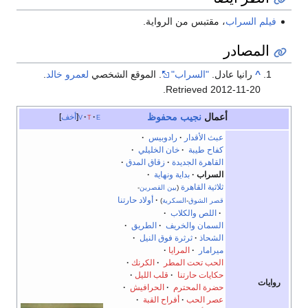
فيلم السراب
، مقتبس من الرواية.
المصادر
^
رانيا عادل.
"السراب"
. الموقع الشخصي
لعمرو خالد
.
.
Retrieved
2012-11-20
أعمال
نجيب محفوظ
e
t
v
أخف
عبث الأقدار
رادوبيس
·
كفاح طيبة
·
خان الخليلي
·
القاهرة الجديدة
·
زقاق المدق
·
السراب
·
بداية ونهاية
·
ثلاثية القاهرة
(
بين القصرين
-
·
أولاد حارتنا
قصر الشوق
-
السكرية
)
·
اللص والكلاب
·
السمان والخريف
·
الطريق
·
الشحاذ
ثرثرة فوق النيل
·
ميرامار
·
المرايا
الحب تحت المطر
·
الكرنك
حكايات حارتنا
·
قلب الليل
روايات
حضرة المحترم
·
الحرافيش
·
عصر الحب
·
أفراح القبة
·