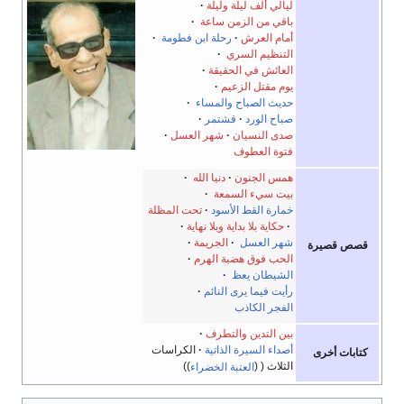
ليالي ألف ليلة وليلة
باقي من الزمن ساعة
·
أمام العرش
رحلة ابن فطومة
·
التنظيم السري
·
العائش في الحقيقة
يوم مقتل الزعيم
حديث الصباح والمساء
·
صباح الورد
·
قشتمر
صدى النسيان
·
شهر العسل
فتوة العطوف
همس الجنون
دنيا الله
·
بيت سيء السمعة
·
خمارة القط الأسود
تحت المظلة
·
حكاية بلا بداية وبلا نهاية
·
شهر العسل
·
الجريمة
قصص قصيرة
الحب فوق هضبة الهرم
الشيطان يعظ
·
رأيت فيما يرى النائم
·
الفجر الكاذب
بين التدين والتطرف
أصداء السيرة الذاتية
الكراسات
كتابات أخرى
الثلاث
العتبة الخضراء