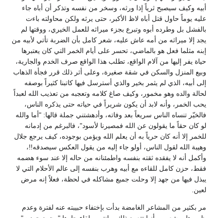
أبيه وكيف سيصبح ثرياً إذا ورثه، وسخر من نفسه وتذكر أن أباه جاء
عليه يوماً حاول قتل أباه لاظ الأكبر، حتى يرثه ولكن محاولته باءت
بالفشل بل وطرده أبوه وتبرع بجزء ميراثه للعمل الخيري، ووقتها لم
يجد إلا ميراثه من أمه عاش عليه، شعر كامل بأن الضربة تأتي لأبيه من
إبنه مثلما فعل هو بالماضي، تحسر على أيام الخمر التي كان يعتبرها
حياة يفر إليها من آلام الواقع، تطلب هذا الواقع صرف الخدم والجارية،
وبيع المنزل والسكن في شقة صغيرة، وعلى أثر ذلك قرر فجأة الذهاب
إلى أبيه، الذي لم يثمر بخير والذي أسترسل فيها كاتبنا كثيراً بوصفه
لحالة والده وهو مخمور، وكيف صاغ كلامه وتعجبه من تعذيب الله لعبداً
يحب الخمر، وأنه لابد أن يكون شريراً في حياته حتى يذكره الناس،
فالخيّر تنساه الناس سريعاً بعد وفاته، وأدهشتني جملة قالها: "أما والله
لو كان حقاً ما يقولون عن الله فمصيرنا لأسود"، فالبرغم من إدمانه
للخمر إلا أنه كان حرياً به أن يعلم الله ويؤمن بوجوده، كيف يرجع جلال
وهيبة الله لقول الناس، أولو جاء إليه من يقول العكس سيصدقه!!،
وأكمل أنه لا يفقده ثقته بنفسه واطمئنانه من حاله إلا عند سوء هضمه
فقط، حزن كامل للقاءه مع أبيه وهرب بنفسه إلى عالم الأحلام التي لا
يبذل فيها من جهد إلا وحلت جميع مشاكله في لحظة، فعلاً إنه مرض
لعين.
مر بكثير من المشاعر الغامضة بدأت بإختفاء حبيبته عنه لفترة وعدم