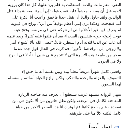
النعي –نعم ماتت والدته- استغاثت به فلم يرد عليها، كل هذا كان يرويه
لأخيه قبل أن يسقط مغشياً عليه عقب قوله:"إن أسرتنا مصابة بداء قتل
الوالدين ولقد حاول والدنا أن يقتل جدنا فأخفق وأعدت أنا الكرة على
أمنا فنجحت، وهكذا ترى إنني أعظم توفيقاً من أبي"، وراح في غيبوبة
لم يعرف فيها غير الأحلام التي لم تتركه حتى في مرضه، وفتح عينه
فوجد إخوته حوله يتنفسون الصعداء بعد أن قلقوا عليه كثيرا،ً وبعد علمه
أنه غاب عن الدنيا لثلاثة أيام استطرد قائلاً: "قضى الله بألا أشيع لا أمي
ولا زوجي إلى مرقدهما الأخير"، فتذكرت في الحال قول جده عندما
سخر من طبيعة هذه الأسرة التي لا تتجمع على شيئ أبداً، لا في الفرح
ولا في الحزن.
وقضى كامل شهراً مريضاً معلناً بينه وبين نفسه أنه ما خلق إلا
للتصوف، بالعزلة والوحدة والتفكر، ولكن نوازع الحياة أضلته، واستسلم
لهذا الشعور.
تنتهي الرواية بمشهد غريب نستطيع أن نعرف منه صاحبة الزيارة
المفاجئة لكامل في مرضه، ولكن نظل حائرين من ألا تكون هى من
نقصدها، فلم يفصح كاتبنا عنها وترك لنا هذا السطر الأخير من حياة
كامل ليكتبه كلاً منا على طريقته.
انظر أيضاً