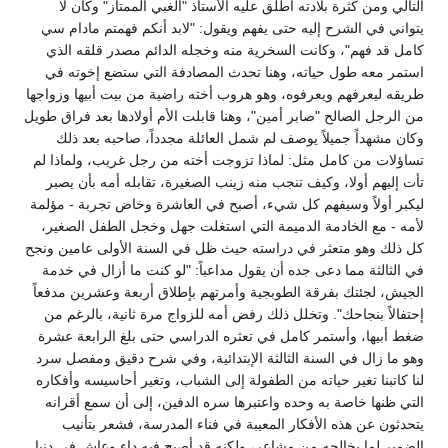
التالي ومن كثرة بلادته أطلق عليه الأستاذ "الغبي الممتاز" وكان لا
يتواني في الشرح إليه حتى يفهم ويقول: "لابد أنكم فهمتم مادام سي
كامل قد فهم"، وكانت السخرية منه وخجله الدائم مصدر قلقه الذي
استمر معه طول حياته، وهنا تحدث المصادفة التي ستضع إخوته في
طريقه ليعرفهم ويعرفوه، وهو هروب أخته راضية من بيت أبيها وزواجها
من الرجل الصالح "صابر أمين"، وهنا قابلت الأم أولادها بعد فراق طويل
وكان مشهداً جميلاً يوصف لم شمل العائلة مجدداً، صاحبه بعد ذلك
تساؤلات من كامل مثل: لماذا تزوجت أخته من رجل غريب، ولماذا لم
تأت إليهم أولا، وكيف تنجب منه زينب الصغيرة، تقابله أمه بأن يصبر
ليكبر أولاً وسيفهم كل شيء، أصبح في العاشرة وخاض تجربة - مؤلمة
لأمه - مع الخادمة الدميمة التي استغلت جهل وخجل الطفل الصغير،
كل ذلك وهو متعثر في دراسته حيث ظل في السنة الأولى عامين ونجح
في الثالثة مما دعى جده أن يقول مداعباً: "لو كنت ما أزال في خدمة
الجيش، لجئتك بفرقة الطوبجية وأمرتهم بإطلاق أربعة وعشرين مدفعاً
إحتفالاً بنجاحك". وتخلل ذلك رفض أمه للزواج مرة ثانية، بالرغم من
ضغط أبيها، وأستمر كامل في تعثره الدراسي حتى بلغ الرابعة عشرة
وهو ما زال في السنة الثالثة الإبتدائية، وفي شرح دقيق ومفصل سرد
لنا كاتبنا تغير حياته من الطفولة إلى الشباب، وتغير أحاسيسه وأفكاره
التي ظنها خاصة به وحده واعتبرها سره الدفين، إلى أن سمع أقرانه
يتحدثون عن هذه الأفكار المعيبة في فناء المدرسة، فشعر بتأنيب
الضمير لما يخالجه من مشاعر، ولكنه قد أصبح فيه داء وعاش في دنيا