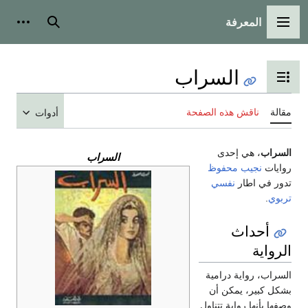
المعرفة
القائمة الرئيسية
بحث
أدوات
السراب
تبديل عرض جدول المحتويات
مقالة
ناقش هذه الصفحة
أدوات
السراب
، هي إحدى
السراب
روايات
نجيب محفوظ
تدور في اطار
نفسي
تربوي
.
أحداث
الرواية
السراب، رواية درامية
بشكل كبير، يمكن أن
وصفها بأنها رواية تتناول