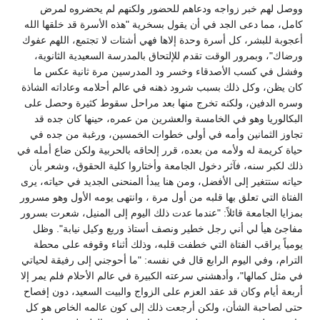
ووصل لهم خبر زواجه ودعاهم للحضور ولكنهم لم يحضروه لمرض
كامل، مما دعى الجد في أن يقول بسخرية "هذه الأسرة قد خلقها الله
أعجوبة للبشر، كل أسرة وحدة إلاها فهي أشتات لا تجتمع، اللهم عفوك
ورضاك"، وبمرور الوقت تقدم للإلتحاق بالمدرسة السعيدية الثانوية،
وفشل في كسب الأصدقاء وخسر ود المدرسين مرة ثانية عكس ما
كان يظن، وكل ذلك بسبب شرود ذهنه في عالم أحلامه وعاداته الشاذة
وسره الدفين، ولكنه تخرج منها بعد مراحل سقوط كثيرة وحصل على
البكالوريا وهو في الخامسة والعشرين من عمره، حينها كان جده قد
تجاوز الثمانين وأمه في أولى خطوات الخمسين، ورغبة من جده في
حياة كريمة له ولأمه من بعده، قرر إلحاقه بالحربية ولكن ضاع أمله في
ذلك لكبر سنه، فآثر دخول الجامعة وأختاروا كلية الحقوق، وشعر بأن
حياته ستتغير إلى الأفضل، ومن هنا يبدأ المنحنى الجديد في حياته، يرى
الفتاة التي تعلق بها قلبه من أول مرة ، وانتهى يومه الأول وهو مسرور
بمزايا الجامعة قائلاً: "عندما عدت ذلك اليوم إلى المنيل، شعرت بسرور
مفاجئ هيأ لي أني رجل خطير ونصف أستاذ وربع وكيل نيابة". وظل
يومياً يراقب الفتاة التي خطفت قلبه، وذلك أثناء وقوفه على محطة
الترام، وفي اليوم الرابع قال في نفسه: "ما أحوجني إلى رفيقة لحياتي
في مثل كمالها"، وأدهشني سرعته الكبيرة في عالم الأحلام فلم يمر إلا
أربعة أيام وكان قد عقد العزم على الزواج والبيت السعيد، دون إفصاح
حتى لصاحبة الشأن، ولكن أرجعت ذلك إلى كون عالمه الخاص هو كل