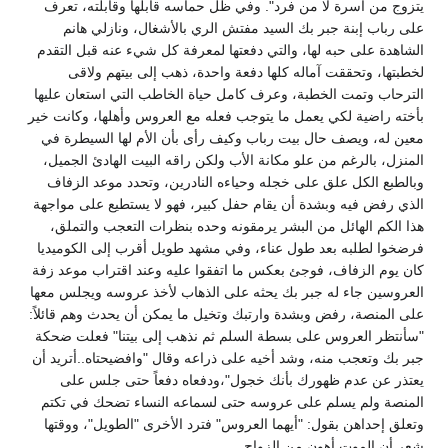
يتزوج من أسرة لا من فرد". وفي ظل حماسه قابلها وقابلته، تعرف
على رباب إبنة جبر بك السيد مفتش الري بالأشغال، ونازلي هانم
الشاهدة على حبه لها، والتي دفعتها لمعرفة كل شيء عنه قبل التقدم
لخطبتها، وتحققت آماله كلها دفعة واحدة، ذهب إلى بيتهم ولاقى
الترحاب وتمت الخطبة، وعرف كامل حياة الخاطب التي استعان عليها
بأخته راضية لكي يعمل ما يتوجب فعله مع العروس وأهلها، وكانت خير
معين له، ويصف حال بيت رباب وكيف رأى بأن الأم لها السيطرة في
المنزل، بالرغم من علو مكانة الأب ولكن راقه البيت الهادئ الجميل،
وبالطبع الكل علق على خجله وحياءه النادرين، وتحدد موعد الزفاف
الذي رفض فيه وبشدة أن يقام حفل كبير، فهو لا يستطيع على مواجهة
هذا الكم الهائل من البشر يرمقونه وحده بنظرات التعجب والتملق،
فرضخوا لطلبه بعد طول عناء، وفي مشهد طويل أقرب إلى الكوميديا
كان يوم الزفاف، فوجئ بعكس ما اتفقوا عليه وعند اقتراب موعد زفة
العروسين جاء له جبر بك يحثه على الذهاب لأخذ عروسه ويجلس معها
على المنصة، رفض وبشدة وارتبك وتخيل ما يمكن أن يحدث وهم قائلاً:
"سأنتظر العروس على بسطة السلم ثم نذهب إلى بيتنا" فعلت ضحكة
جبر بك وتعجب منه، وشد أخيه على ذراعه وقال "وافضيحتاه..أتريد أن
يعتذر عن عدم ظهورك بأنك خجول"،ودفعاه دفعاً حتى جلس على
المنصة ولم يسلم على عروسه حتى لسماعه النساء تضحك في تكتم
وتعلق إحداهن بقول: "أيهما العروس" فترد الأخرى "الطويل"، ووقتها
شعر أن الموت أهون من الزواج.