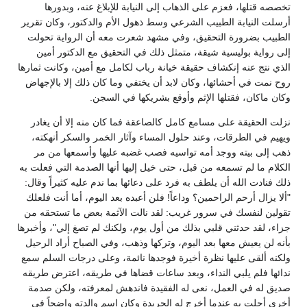
تخصصه قتلها، فعزم على الذهاب إلى النيابة للإبلاغ عنه، وبدورها
أرسلت النيابة الطبيب الشرعي وسط ذهول الأم والدكتور، وكان تقرير
الطبيب بضرورة التحقيق، وفي مشهد شعرت معه أن الرواية تحولت
إلى رواية بوليسية شيقة، متمثل ذلك في التحقيق مع الدكتور أمين
الذي نتج عنه إنكشاف حقيقة خيانة رباب لكامل مع أمين، وكانت ثمارها
روح نمت في أحشائها، وكان لابد أن يختفي وما كان ذلك إلا بالإجهاض
وكان ماكان، فقتلها الإثم وأوقع بشريكها في السجن.
نزلت الحقيقة على مسامع كامل كالصاعقة فما كان منه إلا أن يغادر
ويهيم في الطرقات، وعند حلول المساء وآثار الخمر والسكر أنهكته،
ذهب إلى بيته ووجد أمه تواسيه فصب غضبه عليها وأسمعها من مر
الكلام ما لم تسمعه من قبل، حتى خيل إليها أنها الصدمة التي فعلت به
ذلك فنادت الله أن يلطف به فرد على دعائها بما ندم عليه كثيراً وقال:
"ألا يزال أرحم الراحمين؟ وداعاً! فلن أعبده بعد اليوم، أما أنت فلعلك
تقولين لنفسك في سرور غريب: لقد نالت الآثمة بعض ما تستحقه من
جزاء، لقد حدثني قلبي بذلك من أول يوم، ولكنك لم تصغ إلي"، وأخبرها
بأنه لن يعيش معها بعد اليوم، وتركها وذهب، وفي الصباح أراد الرحيل
ولكنه ألقى عليها نظرة أخيرة فوجدها نائمة، وعلى درجات السلم سمع
ندائها فلم يلبي النداء، وبعد ساعات قضاها في طريقه، اعترض طريقه
صديق له في العمل، نعى له الفقيدة فاندهش لمعرفته، ولكن صدمة
أخرى أحلت به عندما أخرج له الجريدة وكان إسم والدته واضحاً في