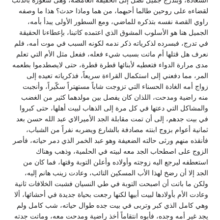
السعادة، وبتدرج جميل نصل إلى الحقيقة الغامضة، وهى شعوره بالذنب
لقضاءه على روحين طالما أحبهما، من هما وماذا حدث؟ هذا ما وصفه
راوي القصة نفسه بتذكره للماضي، ومع السطور الأولى يبدأ بأمه،
الجميل هنا هو الأسلوب المشوق الذي اعتمده كاتبنا، بإعطاءنا الحقيقة
في تدرج، فبسرده لذكرياته ذكر ندمه لكونه السبب في موت أمه، فلم
نعرف هل قتلها أم ماتت بسبب شيء فعله، ففعل مثل الأم التي تعلم
مدى مرارة الدواء فتعطيه لأبنائها قطرة قطرة، حتى لايصطدموا بطعمه
المر، مما دفعني إلى استكمال القراءة سريعاً، فذكرياته تعيده إلى
زواج أمه الغادة الحسناء التي تزوجت شاباً مستهتراً سكّيراً، وأنجبت
منه راضية ومدحت، اللذان كان يفصل بين مولدهما كثير من الغضب
والمشاكل التي دعتها في كل مرة إلى الذهاب لبيت أهلها، حتى كبروا
في بيت جدهم، إلى أن تمت مقابلة الجد الأميرالاي عبد الله حسن بعد
ثمانية أعوام بزوج ابنته مصادفة بالشارع ويضربه نفراً من الشباب،
فأنقذه منهم ورثى حالته الضعيفة وهو عبد الخمر الذي دمر حياته، فأصر
الزوج على اصطحاب الجد معه لبيته في الحلمية، وذهب وهناك
استعطفه ليرجع اليه زوجته وأولاده وأعلن التوبة وقتها، فما كان من
الجد إلا أن رضخ لهذا الأب المسكين التائب، وعادت زينب هانم إليه،
ولكن ما باتت أن اصبحت التوبة في طي النسيان فشبت الخلافات ثانية
وعادت الأم بأولادها لبيت أبيها لكنها رجعت بحياة جديدة في أحشائها، ألا
وهي كامل الذي كبر وتربى في بيت جده طوال حياته، شب كامل ولم
يجد غير أمه وجده، فأبوه انتقاماً أخذ راضية ومدحت معه، وماتت جدته