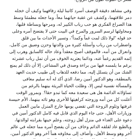
وفي مشاهد دقيقة الوصف أسرد كاتبنا ليلة زفافهما وكيف أن خجله
دمر علاقتهما، وكشف عن عقبة حياتهما معاً، وما جعله مطمئنا وسط
هذا الصراع الفكري هو حب رباب الكبير له، ومرحها وبساطة قلبها،
ومحاولتها لرسم السرور والمرح في البيت حتى لا يفتضح أمره وعلى
حد قوله "لولا ذلك لمت غماً وكمداً"، وتسير الأحداث ما بين قلق
واضطراب من رباب وأسئلة كثيرة من والدتها وحزن وضيق من كامل،
وانعزال من أمه، فالموقف أصبح معقداً وعاد حاله كالسابق وهرب إلى
إثمه القديم رغماً عنه، ودائما يعتريه الخوف من أن تمل رباب عشرته
برغم ما يلمسه فيها من براءة وصدق في المشاعر، إلا أن ذلك لم يمنع
الشك من أن يتسلل إليه، مما دفعه للذهاب إلى طبيب حديث العهد
بالمنطقة، وهو الدكتور أمين رضا، الذي أكد له أنه سليم معافى
والمسألة نفسية ليس إلا، وظلت الحياة البريئة بينهما بالرغم من
تساؤلاته الدائمة هل هى سعيدة معه كما تبدو حقا؟. وبمرور الوقت
أعلنت كل من أمه وزوجته كراهيتها للأخرى وهو تائه بينهما، الأم حبيسة
غرفتها وتلوم الزوجة التي تقضي يومها خارج المنزل مابين العمل
وزيارات الأهل، حتى جاء اليوم الذي قابل فيه كامل الدكتور أمين في
دعوة على الغداء في منزل أهل زوجته، وعلم حينها بقرابته لوالدتها،
وبالطبع عاد لقلقه الدائم وخاف من أن يفضح أمره مما جعله في عالم
آخر وهو وسط الأهل، وأضاف إلى مخاوفه هماً آخر وهو الدكتور أمين،