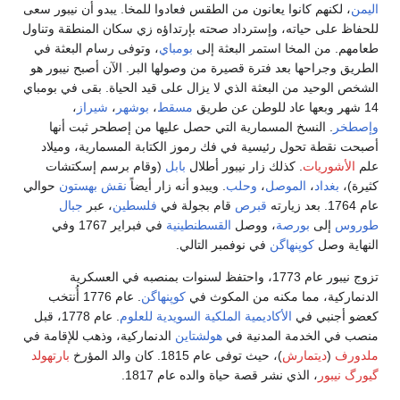
اليمن
، لكنهم كانوا يعانون من الطقس فعادوا للمخا. يبدو أن نيبور سعى
للحفاظ على حياته، وإسترداد صحته بإرتداؤه زي سكان المنطقة وتناول
طعامهم. من المخا استمر البعثة إلى
بومباي
، وتوفى رسام البعثة في
الطريق وجراحها بعد فترة قصيرة من وصولها البر. الآن أصبح نيبور هو
الشخص الوحيد من البعثة الذي لا يزال على قيد الحياة. بقى في بومباي
14 شهر وبعها عاد للوطن عن طريق
مسقط
،
بوشهر
،
شيراز
،
وإصطخر
. النسخ المسمارية التي حصل عليها من إصطحر ثبت أنها
أصبحت نقطة تحول رئيسية في فك رموز الكتابة المسمارية، وميلاد
علم
الأشوريات
. كذلك زار نيبور أطلال
بابل
(وقام برسم إسكتشات
كثيرة)،
بغداد
،
الموصل
،
وحلب
. ويبدو أنه زار أيضاً
نقش بهستون
حوالي
عام 1764. بعد زيارته
قبرص
قام بجولة في
فلسطين
، عبر
جبال
طوروس
إلى
بورصة
، ووصل
القسطنطينية
في فبراير 1767 وفي
النهاية وصل
كوپنهاگن
في نوفمبر التالي.
تزوج نيبور عام 1773، واحتفظ لسنوات بمنصبه في العسكرية
الدنماركية، مما مكنه من المكوث في
كوپنهاگن
. عام 1776 أُنتخب
كعضو أجنبي في
الأكاديمية الملكية السويدية للعلوم
. عام 1778، قبل
منصب في الخدمة المدنية في
هولشتاين
الدنماركية، وذهب للإقامة في
ملدورف
(
ديتمارش
)، حيث توفى عام 1815. كان والد المؤرخ
بارتهولد
گيورگ نيبور
، الذي نشر قصة حياة والده عام 1817.