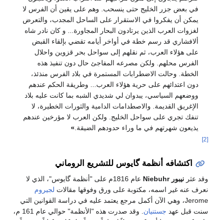
في بعض جزر الخليج حتى ينسحب. وهم على يقين أن الفرس لا
يمكن أن يفكروا في الاستقرار على الساحل المجدب، والتعرض
لغزوات العرب الذين يرتادون البحار المجاورة... و كان نادر شاه
ألافشاري قد رسم خطة في أواخر أيامه تقضي بإلقاء القبض
على هؤلاء العرب، ثم نقلهم إلى سواحل بحر قزوين واحلال
الفرس محلهم. ولكن مصرعه المفاجئ حال دون تنفيذ هذه
الخطة. وحالت الاضطرابات المستمرة في بلاد الفرس منذئذ،
دون اعتدائهم على حرية هؤلاء العرب... وطريقة الحكم عندهم
ووضعهم السياسي، يبدوان لي شديدي الشبه بما كانت عليه بلاد
الإغريق القديمة. والاصطدامات الدامية والثورات الخطيرة، لا
تنفك تجري على سواحل الخليج. ولكن العرب لا مؤرخين عندهم
يذيعون شهرتهم في ما وراء حدودهم الضيقة.
»
[2]
اكتشافه أنظمة گايوس للتشريع الروماني
وقد عثر
نيبور Niebuhr
عام 1816م على "أنظمة گايوس"، الذي لا
نعرف عنه غير اسمه، مكتوبة على ورق وفوقها مقالات
لجيروم
Jerome، وهي الآن أكمل مرجع يعتمد عليه في دراسة القوانين التي
سنت قبل عهد
جستنيان
. وقد صدرت هذه "الأنظمة" حوالي عام 161 م،