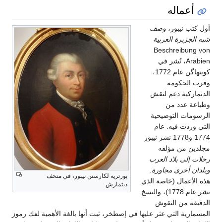
أعماله
أول كتب نيبور،
وصف
شبه الجزيرة العربية
Beschreibung von
Arabien، نُشر في
كوپنهاگن عام 1772،
وفرت الحكومة
الدنماركية دعم لنقش
وطباعة عدد من
الرسومات التوضيحية
التي وردت فيه. عام
1774 و1778 نشر نيبور
مجلدين من مؤلفه
رحلات إلى بلاد العرب
وبلدان أخرى مجاورة
.
پورتريه لكارستن نيبور، في متحف
هذه الأعمال (خاصة الذي
ديثمارش.
نشر عام 1778)، والنسخ
الدقيقة من النقوش
المسمارية التي عثر عليها في إصطخر، ثبت أنها بالغة الأهمية لفك رموز