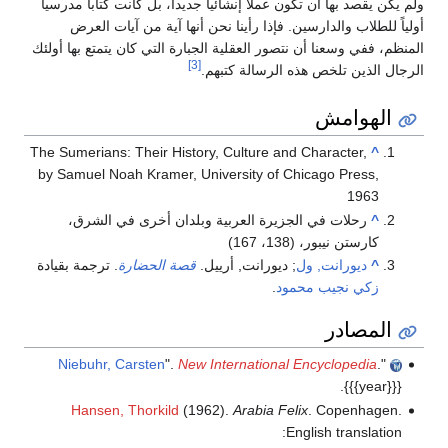
ولم يكن يقصد بها أن تكون عملاً إنشائياً جديداً، بل كانت كتاباً مدرسياً
أولياً للطلاب والدارسين. فإذا رأينا نحن أنها آية من آيات العرض
المنظم، ففي وسعنا أن نتصور العقلية الجبارة التي كان يتمتع بها أولئك
[3]
الرجال الذين تلخص هذه الرسالة كتبهم.
الهوامش
The Sumerians: Their History, Culture and Character,
^
by Samuel Noah Kramer, University of Chicago Press,
1963
^
رحلات في الجزيرة العربية وبلدان أخرى في الشرق،
كارستن نيبور، (138، 167)
^
ديورانت, ول
; ديورانت, أرييل.
قصة الحضارة
. ترجمة بقيادة
زكي نجيب محمود
.
المصادر
Niebuhr, Carsten
".
New International Encyclopedia
.
"
{{{year}}}.
Hansen, Thorkild
(1962).
Arabia Felix
. Copenhagen.
English translation: