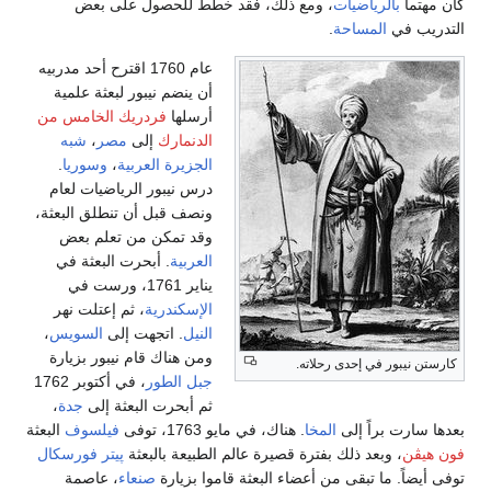
كان مهتماً
بالرياضيات
، ومع ذلك، فقد خطط للحصول على بعض
التدريب في
المساحة
.
عام 1760 اقترح أحد مدربيه
أن ينضم نيبور لبعثة علمية
أرسلها
فردريك الخامس من
الدنمارك
إلى
مصر
،
شبه
الجزيرة العربية
،
وسوريا
.
درس نيبور الرياضيات لعام
ونصف قبل أن تنطلق البعثة،
وقد تمكن من تعلم بعض
العربية
. أبحرت البعثة في
يناير 1761، ورست في
الإسكندرية
، ثم إعتلت نهر
النيل
. اتجهت إلى
السويس
،
ومن هناك قام نيبور بزيارة
كارستن نيبور في إحدى رحلاته.
جبل الطور
، في أكتوبر 1762
ثم أبحرت البعثة إلى
جدة
،
بعدها سارت براً إلى
المخا‎
. هناك، في مايو 1763، توفى
فيلسوف
البعثة
فون هيڤن
، وبعد ذلك بفترة قصيرة عالم الطبيعة بالبعثة
پيتر فورسكال
توفى أيضاً. ما تبقى من أعضاء البعثة قاموا بزيارة
صنعاء
، عاصمة