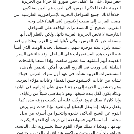
جغرافيونا، على ما أعتقد، حين صوروا لنا جزءاً من الجزيرة
العربية خاضعا لحكم الفرس، لأن العرب هم الذين يمتلكون
-خلافاً لذلك- جميع السواحل البحرية للإمبراطورية الفارسية: من
مصب الفرات إلى مصب إلاندوس (في الهند) على وجه
التقريب. صحيح أن المستعمرات الواقعة على السواحل
الفارسية لا تخص الجزيرة العربية ذاتها، ولكن بالنظر إلى أنها
مستقلة عن بلاد الفرس ، ولأن لأهلها لسان العرب وعاداتهم،فقد
عنيت بإيراد نبذة موجزة عنهم... يستحيل تحديد الوقت الذي أنشأ
فيه العرب هذه المستعمرات على الساحل. وقد جاء في السير
القديمة أنهم أنشئوها منذ عصور سلفت. وإذا استعنا باللمحات
القليلة التي وردت في التاريخ القديم، أمكن التخمين بأن هذه
المستعمرات العربية نشأت في عهد أول ملوك الفرس. فهناك
تشابه بين عادات الايشتيوفاجيين القدماء وعادات هؤلاء العرب...
وهم يتعشقون الحرية إلى درجة قصوى شأن إخوانهم في البادية.
ويكاد يكون لكل بلدة شيخها. وهو لا يتقاضى شيئاً من رعاياه،
وإذا كان لا يملك ثروة، توجَّب عليه أن يكسب رزقه بيده، كما
يفعل رعاياه، إما بنقل البضائع أو بالصيد. وإذا حدث ولم يرض
القوم عن الشيخ الحاكم، خلعوه وانتخبوا من أسرته من يحل
محله... أما مساكنهم فمتواضعة إلى درجة أن العدو لا يكترث
بهدمها . وهكذا لا يملك هؤلاء القوم شيئا يخسرونه على اليابسة.
فتراهم يلجأون إلى متون مراكبهم عند اقتراب العدو، ويختبئون