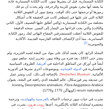
الكتابة المسمارية. قبل أن ينشرها نيبور، كانت الكتابة المسمارية عادة
ما يعتقد أنها مجرد نقوش للزينة والزخرفة، ولم يحدث أن تم فك
رموزها أو ترجمتها حتى ذلك الوقت. وضح نيبور أن النقوش الثلاثية
الثلاثة التي عثر عليها في إصطخر كانت في الحقيقة ثلاث أشكال
مختلفة من الكتابة المسمارية (والتي أطلق عليها التصنيف الأول، الثاني
والثالث) والتي يجب قراءتها من اليسار إلى اليمين. نسخه الدقيقة
للنقوش الثلاثية أعطت للمستشرقين المفتاح النهائي لفك رموز الكتابة
المسامرية، مما أدى لإكتشاف الثقافة الفارسية القديمة، الأكادية
[1]
والسومرية.
المجلد الرابع، كان يعتمد كذلك على مواد من البعثة لشبه الجزيرة، ولم
ينشر حتى 1837، بعد فترة من وفاة نيبور، بتحرير إبنته. ساهم نيبور
أيضاً في أوراق عن المناطق الداخلية في
أفريقيا
، الظروف السياسية
والعسكرية في
الدولة العثمانية
، وموضوعات أخرى نشرها في الدورية
الألمانية،
Deutsches Museum
. بالإضافة إلى ذلك، كتب ونشر عمل
عن صديقه پيتر فورسكال، عالم الطبيعة الذي رافقه في البعثة، بعنوان
Descriptiones animalium, Flora Aegyptiaco-Arabica
و
Icones
rerum naturalium
(كوپهاگن 1775 و1776).
نشرت في حيات نيبور ترجمات لأعماله
بالفرنسية
والهولندية
، وترجمة
مختصرة لمجلداته الثلاثة بالإنگليزية، أعدها
روبت هرون
، نشرت في