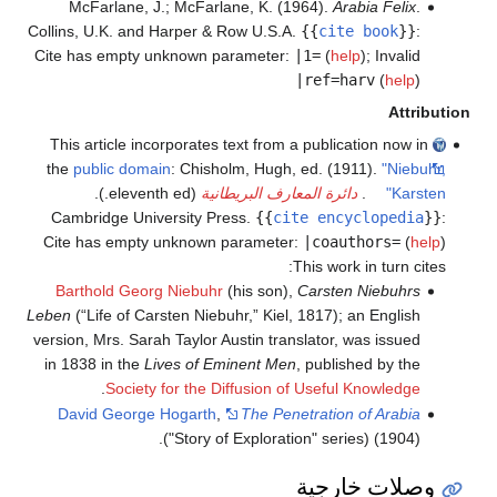
McFarlane, J.; McFarlane, K. (1964).
Arabia Felix
.
Collins, U.K. and Harper & Row U.S.A.
{{
cite book
}}
:
Cite has empty unknown parameter:
|1=
(
help
)
;
Invalid
|ref=harv
(
help
)
Attribution
This article incorporates text from a publication now in
the
public domain
:
Chisholm, Hugh, ed. (1911).
"Niebuhr,
Karsten"
.
دائرة المعارف البريطانية
(eleventh ed.).
Cambridge University Press.
{{
cite encyclopedia
}}
:
Cite has empty unknown parameter:
|coauthors=
(
help
)
This work in turn cites:
Barthold Georg Niebuhr
(his son),
Carsten Niebuhrs
Leben
(“Life of Carsten Niebuhr,” Kiel, 1817); an English
version, Mrs. Sarah Taylor Austin translator, was issued
in 1838 in the
Lives of Eminent Men
, published by the
.
Society for the Diffusion of Useful Knowledge
David George Hogarth
,
The Penetration of Arabia
("Story of Exploration" series) (1904).
وصلات خارجية