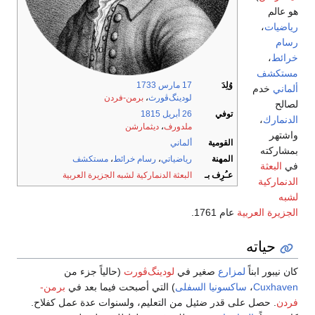
هو عالم
رياضيات
،
رسام
خرائط
،
مستكشف
وُلِدَ
17 مارس
1733
ألماني
خدم
لودينگ‌ڤورث
،
برمن-فردن
لصالح
توفي
26 أبريل
1815
الدنمارك
،
ملدورف
،
ديثمارشن
واشتهر
القومية
ألماني
بمشاركته
المهنة
رياضياتي
،
رسام خرائط
،
مستكشف
في
البعثة
عـُرِف بـ
البعثة الدنماركية لشبه الجزيرة العربية
الدنماركية
لشبه
الجزيرة العربية
عام 1761.
حياته
كان نيبور ابناً
لمزارع
صغير في
لودينگ‌ڤورت
(حالياً جزء من
Cuxhaven
،
ساكسونيا السفلى
) التي أصبحت فيما بعد في
برمن-
فردن
. حصل على قدر ضئيل من التعليم، ولسنوات عدة عمل كفلاح.