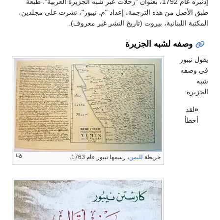
إدنبره عام 1792، بعنوان "رحلات عبر شبه الجزيرة العربية". طبعة
طبق الأصل من هذه الترجمة، إعداد "م. نيبور"، نشرت على مجلدين،
المكتبة اللبنانية، بيروت (تاريخ النشر غير معروف).
وصفه لشبه الجزيرة
يقول نيبور
في وصفه
شبه
الجزيرة:
«
لقد
أخطأ
خريطة
لليمن
، رسمها نيبور عام 1763.