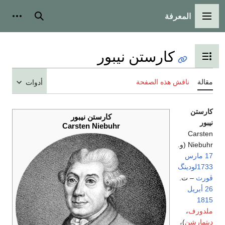
المعرفة
القائمة الرئيسية
بحث
أدوات
كارستن نيبور
تبديل عرض جدول المحتويات
مقالة
ناقش هذه الصفحة
أدوات
كارستن
كارستن نيبور
نيبور
Carsten Niebuhr
Carsten
Niebuhr (و.
17 مارس
1733
لودينگ‌
ڤورث
– ت.
26 أبريل
1815
ملدورف
،
ديتمارشن
)،