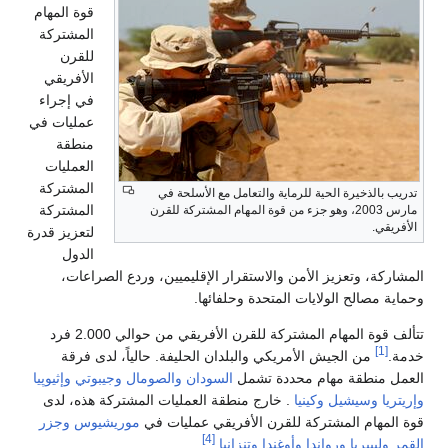
قوة المهام
المشتركة
للقرن
الأفريقي
في إجراء
عمليات في
منطقة
العمليات
المشتركة
تدريب بالذخيرة الحية للرماية والتعامل مع الأسلحة في
المشتركة
مارس 2003، وهو جزء من قوة المهام المشتركة للقرن
الأفريقي.
لتعزيز قدرة
الدول
المشاركة، وتعزيز الأمن والاستقرار الإقليميين، وردع الصراعات،
وحماية مصالح الولايات المتحدة وحلفائها.
تتألف قوة المهام المشتركة للقرن الأفريقي من حوالي 2.000 فرد
[1]
خدمة.
من الجيش الأمريكي والبلدان الحليفة. حالياً، لدى فرقة
العمل منطقة مهام محددة تشمل
السودان
والصومال
وجيبوتي
وإثيوپيا
وإريتريا
وسيشيل
وكينيا
. خارج منطقة العمليات المشتركة هذه، لدى
قوة المهام المشتركة للقرن الأفريقي عمليات في
موريشيوس
وجزر
[4]
القمر
وليبيريا
ورواندا
وأوغندا
وتنزانيا
.