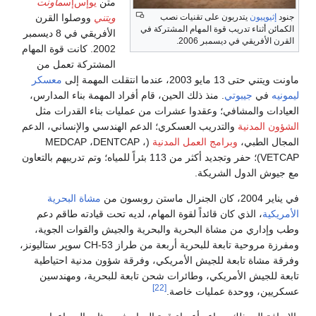
متن
يوإس‌إس
ماونت
ويتني
ووصلوا القرن
جنود
إثيوپيون
يتدربون على تقنيات نصب
الكمائن أثناء تدريب قوة المهام المشتركة في
الأفريقي في 8 ديسمبر
القرن الأفريقي في ديسمبر 2006.
2002. كانت قوة المهام
المشتركة تعمل من
ماونت ويتني حتى 13 مايو 2003، عندما انتقلت المهمة إلى
معسكر
ليمونيه
في
جيبوتي
. منذ ذلك الحين، قام أفراد المهمة بناء المدارس،
العيادات والمشافي؛ وعقدوا عشرات من عمليات بناء القدرات مثل
الشؤون المدنية
والتدريب العسكري؛ الدعم الهندسي والإنساني، الدعم
المجال الطبي،
وبرامج العمل المدنية
(MEDCAP ،DENTCAP ،
VETCAP)؛ حفر وتجديد أكثر من 113 بئراً للمياه؛ وتم تدريبهم بالتعاون
مع جيوش الدول الشريكة.
في يناير 2004، كان الجنرال ماستن روبسون من
مشاة البحرية
الأمريكية
، الذي كان قائداً لقوة المهام، لديه تحت قيادته طاقم دعم
وطب وإداري من مشاة البحرية والبحرية والجيش والقوات الجوية،
ومفرزة مروحية تابعة للبحرية أربعة من طراز CH-53 سوپر ستاليونز،
وفرقة مشاة تابعة للجيش الأمريكي، وفرقة شؤون مدنية احتياطية
تابعة للجيش الأمريكي، وطائرات شحن تابعة للبحرية، ومهندسين
[22]
عسكريين، ووحدة عمليات خاصة.