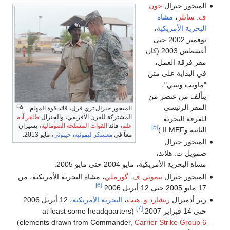
الميجور جنرال
جون
ف. ساتلر
،
مشاة
البحرية الأمريكية
،
نوفمبر 2002 حتى
أغسطس 2003 (كان
مقر فرقة العمل،
في البداية على متن
"ماونت ويتني"،
يتألف من عنصر من
المقر الرئيسي
الميجور جنرال تري فرل، قائد قوة المهام
المشتركة للقرن الأفريقي، والجنرال
طاهر آدم
للفرقة البحرية
علم
، قائد
القوات المسلحة الصومالية
، يسيران
[5]
الثانية وII MEF.)
معاً في
معسكر ليمونيه
،
جيبوتي
، مايو 2013.
الميجور جنرال
صمويل ت. هلاند،
مشاة البحرية الأمريكية، مايو 2004 حتى مايو 2005.
الميجور جنرال
تيموثي ف. گورملي
، مشاة البحرية الأمريكية، من
[6]
17 مايو 2005 حتى 12 أبريل 2006.
رير أدميرال
رتشارد و. هنت
،
البحرية الأمريكية
، 12 أبريل 2006
[7]
حتى 14 فبراير 2007.
(at least some headquarters
)
elements drawn from Commander,
Carrier Strike Group 6