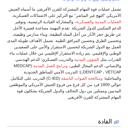
تشمل عمليات قوة المهام المشتركة للقرن الأفريقي ما أسماه الجيش
الأمريكي "النهج غير المباشر" مع التركيز على الاشتباكات العسكرية،
العمليات المدنية والعسكرية
، والمشاركة القيادية الرئيسية، وتوفير
الدعم التمكيني للدول الشريكة. تقدم المهمة مساعدة قصيرة الأجل
عن طريق حفر الآبار من أجل المياه النظيفة، وبناء مدارس وظيفية،
وتحسين الطرق وتحسين المرافق الطبية. تشمل الأهداف طويلة المدى
العمل مع الدول الشريكة لتحسين الاستقرار والأمن على الصعيدين
الوطني والإقليمي. يتم زيادة الاستقرار الإقليمي من خلال عمليات بناء
القدرات مثل
الشؤون المدنية
والتدريب العسكري؛ الدعم الهندسي
والإنساني، الدعم المجال الطبي،
وبرامج العمل المدنية
(MEDCAP
،DENTCAP ، VETCAP)؛ التدريب الأمني ​​للمناطق الحدودية
والساحلية؛
ومكافحة العبوات الناسفة
(C-IED) التدريب على التكامل.
حوالي 1800 فرد من كل فرع من فروع الجيش الأمريكي والموظفين
المدنيين وممثلين من دول التحالف والدول الشريكة يشكلون قوة
المهام المشتركة للقرن الأفريقي.
القادة