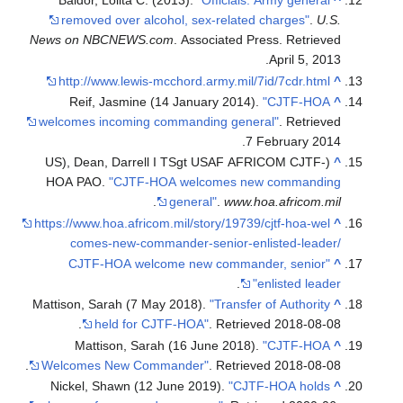
Baldor, Lolita C. (2013).
"Officials: Army general
^
removed over alcohol, sex-related charges"
.
U.S.
News on NBCNEWS.com
. Associated Press
. Retrieved
.
April 5,
2013
http://www.lewis-mcchord.army.mil/7id/7cdr.html
^
Reif, Jasmine (14 January 2014).
"CJTF-HOA
^
welcomes incoming commanding general"
. Retrieved
.
7 February
2014
(US), Dean, Darrell I TSgt USAF AFRICOM CJTF-
^
HOA PAO.
"CJTF-HOA welcomes new commanding
.
general"
.
www.hoa.africom.mil
https://www.hoa.africom.mil/story/19739/cjtf-hoa-wel
^
comes-new-commander-senior-enlisted-leader/
"CJTF-HOA welcome new commander, senior
^
.
enlisted leader"
Mattison, Sarah (7 May 2018).
"Transfer of Authority
^
.
held for CJTF-HOA"
. Retrieved
2018-08-08
Mattison, Sarah (16 June 2018).
"CJTF-HOA
^
.
Welcomes New Commander"
. Retrieved
2018-08-08
Nickel, Shawn (12 June 2019).
"CJTF-HOA holds
^