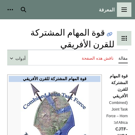
المعرفة
القائمة الرئيسية
بحث
أدوات
قوة المهام المشتركة
تبديل عرض جدول المحتويات
للقرن الأفريقي
مقالة
ناقش هذه الصفحة
أدوات
قوة المهام
قوة المهام المشتركة للقرن الأفريقي
المشتركة
للقرن
الأفريقي
(
Combined
Joint Task
Force – Horn
؛
of Africa
CJTF-