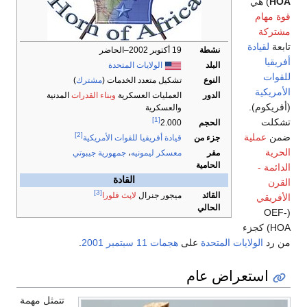
HOA
) هي
قوة مهام
مشتركة
تابعة
لقيادة
نشطة
19 أكتوبر 2002–الحاضر
أفريقيا
البلد
الولايات المتحدة
للقوات
النوع
تشكيل متعدد الخدمات (
مشترك
)
الأمريكية
الدور
العمليات العسكرية
وبناء القدرات
المدنية
(أفريكوم).
والعسكرية
[1]
تشكلت
الحجم
2.000
[2]
ضمن
عملية
جزء من
قيادة أفريقيا للقوات الأمريكية
الحرية
مقر
معسكر ليمونيه
،
جمهورية جيبوتي
الحامية
الدائمة -
القادة
القرن
[3]
القائد
ميجور جنرال
لاپث فلورا
الأفريقي
الحالي
(OEF-
HOA) كجزء
من رد
الولايات المتحدة
على
هجمات 11 سبتمبر 2001
.
استعراض عام
تتمثل مهمة