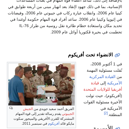
بالإضافة إلى ذلك، ساعد أعضاء قوة المهام في بعثات المساعدات
الإنسانية، بما في ذلك جهود اإنقاذ بعد انهيار مبنى من أربعة طوابق في
كينيا عام 2006، وانقلاب عبارة ركاب في جيبوتي عام 2006، وفيضانات
في إثيوپيا وكينيا عام 2006. ساعد أفراد قوة المهام حكومة أوغندا في
تحديد مكان واستعادة حطام طائرة نقل روسية من طراز IL-76
تحطمت في بحيرة ڤكتوريا أوائل عام 2009.
الانضواء تحت أفريكوم
في 1 أكتوبر 2008،
نُقلت مسئولية المهمة
من
القيادة المركزية
الأمريكية
إلى
قيادة
أفريقيا للولايات المتحدة
(أفريكوم)، حيث تولت
الأخيرة مسئولية القوات
الأمريكية في
الفريق أحمد سعيد جويدي من
الجيش
[2]
الجيبوتي
يقدم رسالة تقدير إلى قوة المهام
المنطقة.
المشتركة للقرن الأفريقي والميجور سكوت
مايكو قائد
أفريكوم
في سبتمبر 2011.
الأوسمة