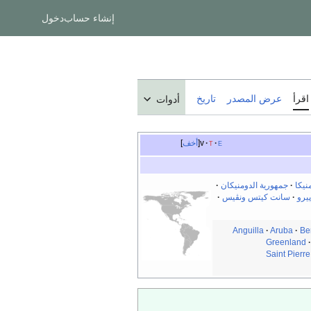
إنشاء حساب
دخول
اقرأ
عرض المصدر
تاريخ
أدوات
e
t
v
أخف
نيكا
·
جمهورية الدومنيكان
·
يرو
·
سانت كيتس ونڤيس
·
Anguilla
·
Aruba
·
Be
Greenland
Saint Pierr