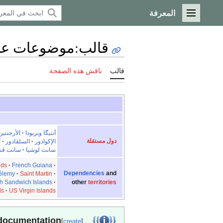
المعرفة
القائمة الرئيسية
قالب
:
موضوعات عن 
قالب
ناقش هذه الصفحة
أنتيگا وبربودا
·
الأرجنتين
دول مستقلة
الإكوادور
·
السلڤادور
·
گ
سانت لوشيا
·
سانت ڤنس
nds
·
French Guiana
·
Dependencies
and
hélemy
·
Saint Martin
·
h Sandwich Islands
·
other
territories
ds
·
US Virgin Islands
Template documentation
[
create
]