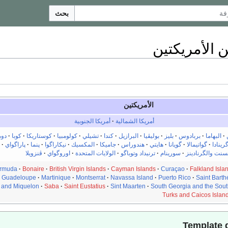
بحث
الأمريكتين
الأمريكتين
أمريكا الشمالية
·
أمريكا الجنوبية
·
البهاما
·
بربادوس
·
بليز
·
بوليڤيا
·
البرازيل
·
كندا
·
تشيلي
·
كولومبيا
·
كوستاريكا
·
كوبا
·
دوم
رينادا
·
گواتيمالا
·
گويانا
·
هايتي
·
هندوراس
·
جاميكا
·
المكسيك
·
نيكاراگوا
·
پنما
·
پاراگواي
·
پ
نت والگرنادينز
·
سورينام
·
ترنيداد وتوباگو
·
الولايات المتحدة
·
اوروگواي
·
ڤنزويلا
rmuda
·
Bonaire
·
British Virgin Islands
·
Cayman Islands
·
Curaçao
·
Falkland Isla
·
Guadeloupe
·
Martinique
·
Montserrat
·
Navassa Island
·
Puerto Rico
·
Saint Bart
e and Miquelon
·
Saba
·
Saint Eustatius
·
Sint Maarten
·
South Georgia and the Sout
Turks and Caicos Islan