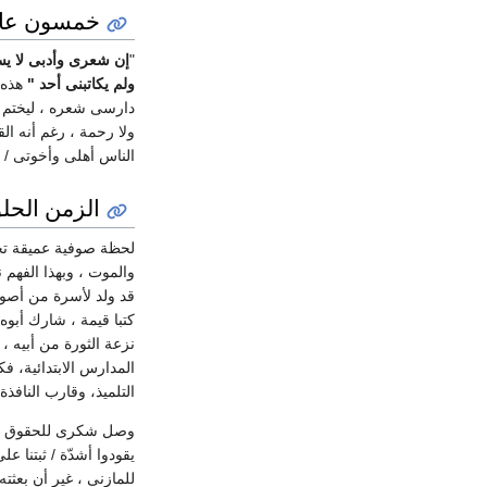
خمسون عام
"
إن شعرى وأدبى لا يست
ولم يكاتبنى أحد "
هذه 
دارسى شعره ، ليختم ب
ولا رحمة ، رغم أنه ال
الناس أهلى وأخوتى / و
الزمن الحلو
لحظة صوفية عميقة تجل
والموت ، وبهذا الفهم 
قد ولد لأسرة من أصول 
نزعة الثورة من أبيه ،
المدارس الابتدائية، ف
التلميذ، وقارب الناف
وصل شكرى للحقوق 
يقودوا أشدّة / ثبتنا ع