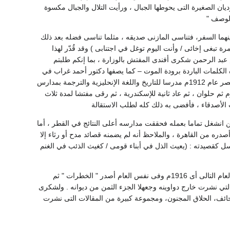
يان الصغيرة التى يحوطها الجبال ، ورأيت التلال والجبال مكسوة
الوصف "
ينهما السفر، فتناسى المازنى صديقه ، مثلما تناسى فضله بعد ذلك
 تبغى إخائى / وأنت اليوم توغل في اجتنابى ) وقد قُدّر لهذا
 عبد الرحمن شكرى أفندى المفتش بالوزارة ، بما إنكم طلبتم
 هذا الطلب ...." بهذه الكلمات الباردة برودة الموت – كما يصفها دكتور أحمد غراب في
كتابه عن شكرى - أنهت مسيرة ربع قرن من التفانى في العمل التعليمى ، الذى بدأ عقب عودته إلى مصر عام 1912م مدرسا للتاريخ واللغة الإنحليزية والترجمة بمدارس
ثم حلوان ، ثم عاد ثانية للإسكندرية ، ثم رقى مفتشا لمدة ثلاث
ت الأصدقاء ، فأفضى به ذلك كله لطلب الاستقالة
ن انشغل تماما بعمله فحققت مدارسه أعلى النتائج في القطر ، أما
بيل سفره ، وهو الديوان الوحيد الذى أصدره من القاهرة ، والملاحظ أنه لم يضمنه قصائد مدح أو رثاء إلا
رسل كقصيدته : (يعيث الذل في أبناء قومى / كغيث الذئب في الغنم
بعد عودته من إنجلترا ، أصدر " لآلئ الأفكار " 1913م ثم أناشيد الصبا " بعد عامين ، ثم زهر الربيع في العام التالى أى 1916م وفى نفس العام أصدر " الخطرات " ثم
–جامع ديوانه – القصائد التي نشرت خارج دواوينه وجعهلا الجزء الثمن من ديوانه . ولشكرى
بليس ) ثم أصدر " الصحائف، الحلاق المجنون، ومجموعة كبيرة من المقالات التى نشرت