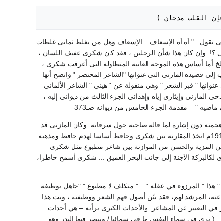
إن القلب مدجان )
حتى تقول : " آه آه الإسعاف .. الإسعاف وهل من يغلط ثمانى غلطات
ى ؟!. وإن كان هذا شأن الرجلين ، فقد كان شكرى عفيف اللسان ،
 إلخ أما أساس هذه الموجة العاتية المتطاولة التى أغرقت شكرى ،
يب إلى قصيدة المازنى التى عنوانها "الشاعر المحتضر " واتضح أنها
وانها " قبر الشعر " وهي منقولة عن " هينى " الشاعر الألمانى
 المازنى وإيثارى إياه وإهدائى الجزء الثالث من ديوانى إليه ،
ماضيه " – مقدمة الجزء الخامس من ديوانه صـ373
جمته دون إشارة لما قاله صاحبه حول سرقاته. وكان المازنى قد
كتب في صحيفة " عكاظ " عام 1913م مجموعة مقالات جمعت في كتاب بعنوان "شعر حافظ " عام 1915م اتخذ المقارنة بين شكرى وحافظ أساسا لهدم حافظ ومذهبه
من المزية والحسن من الموازنة بين شاعر مطبوع مثل شكرى
 لكالبركة الآجنة إلى جانب البحر العميق ... شكرى أسمح خاطرا،
ا " المرزوء في عقله " .. " متكلف لا مطبوع " "جاهل بوظيفة
اعته، المرشد لهم، فقد بيّن أصول فهم الشعر ووظيفته ، وبث هذا
ر في التعبير عن المشاعر. والأحداث الكبرى برأيه – هي أحداث
 نرى في سماء النفس ما في سمائنا / ونبصر فيها البدر وهو