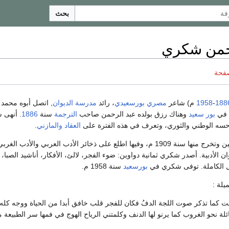
بحث
حمن شكري
صفحة
188
-
1958
م) شاعر
مصري
بورسعيدي
، رائد
مدرسة الديوان
, اتصل أبوه محمد
 في
بور سعيد
وهناك رزق بولده عبد الرحمن صاحب
الترجمة
سنة
1886
سه الوطني والثوري، وتعرف في هذه الفترة على
العقاد
والمازني
.
ن الأدبية. أصدر شكري ثمانية دواوين: ضوء الفجر، لالئ، الأفكار، أناشيد الصبا، 
ل الكاملة. توفى شكري في
بورسعيد
سنة 1958 م.
يلة :
سلفت كما تذكر صوت اللجة الدفُ فكان للفجر قلب خافق أبدا من الحياة ووجه كل
لة نحو الغروب كما يرنو لها الدنف وكلمتني الرياح الهوج في فمها سر الطبيعة 