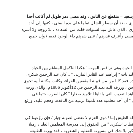
 بورسعيد – منقطع عن الناس ، وقد مضى دهر طويل لم أكاتب أحدا
ى ، بعد أن سيطر الشلل تماما على يده اليمنى ، كتبها إلى أحد
ى ، الذى عاش ميتا لسنوات خلت من السعادة ، بلا زوجة ولا أسرة
ي نفسى وأعرف غدرهم / على شرهم داء الوجود قديم / وإن جميع
اة وهي تراقص الموت " هكذا التاكمل المتناغم بين الحياة
دايات " إبراهيم عبد القادر المازنى " .. كان عبد الرحمن شكرى
فقد كانا من من قبيلة المثقفين القراء، وكانت مكتبة أبيه تحوى
كتبا قيمة ، شارك أبوه في الثورة العرابية، وسجن نحو أربع سنوات بعد فشل الثورة ، ثم خرج من السجن ، ورزقه الله بعبد الرحمن في 12أكتوبر 1886م، والذى ورث
د التعذيب التى يلقاها التلاميذ صغارا " كان الضرب حتما في
 " أن أحد معلميه هدد تلميذا برميه من النافذة، وهجم عليه، ورفع
الطيش إننا / ذوى العزم لا نغضى لصولة جبار / فإن روّعونا كى
ت فقط بـ "شكرى " من الحقوق إلى مدرسة المعلمين العليا ، زميلا
شفيلد بانجلترا بعد تخرجه من المعلمين عام 1909م كان له الأثر الأكبر بلا شك في مسيرته العقلية والشعرية ، فقد بهرته الطبيعة