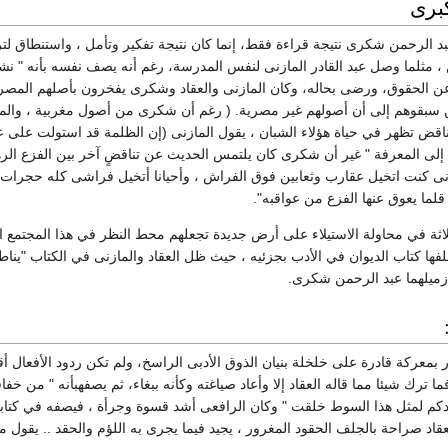
كبرى
د الرحمن شكرى نتيجة قراءة فقط، إنما كان نتيجة تفكير وتأمل ، واستنطاق 
، مثلما وصل عبد القادر المازنى لنفس المدرسة، رغم أنه يصف نفسه بأنه " نش
عن الحقوق، ورضى بحاله، وكان المازنى والعقاد وشكرى يفخرون بأصلهم المصري –
 سبقوهم إلى أن أصولهم غير مصرية. ( رغم أن شكرى من أصول مغربية ، وال
اقض تظهر في حياة هؤلاء الشبان ، يقول المازنى (إن الظلمة قد استولت على عو
لى المعرفة " غير أن شكرى كان يلتمس الحديث عن تناقضٍ آخر بين الفزع الرهي
نى كنت اتخيل عقارب وثعابين فوق الفراش ، وأحيانا أتخيل فراشى كله حجرات 
لما يعوق عنها الفزع من عواقبه".
فها كتاب الديوان في الأدب بجزئيه ، حيث ظل العقاد والمازنى في الكتاب "ينا
زميلهما عبد الرحمن شكرى.
ذر بمعركة قادرة على خلخلة بنيان الذوق الأدبى الراسخ، ولم تكن ردود الأفعال أق
 ترك شيئا مما قاله العقاد إلا وأعاد صياغته وكأنه ببغاء، ثم يصفهبأنه " من خفا
كم لمثل هذا السوط خلقت " وكان الرافعى أشد قسوة وجرأة ، فيصفه في كتابه 
اد صراحة بالجلف الحقود المغرور ، يجيد فيما يجرى به اللؤم والحقد .. يقول م