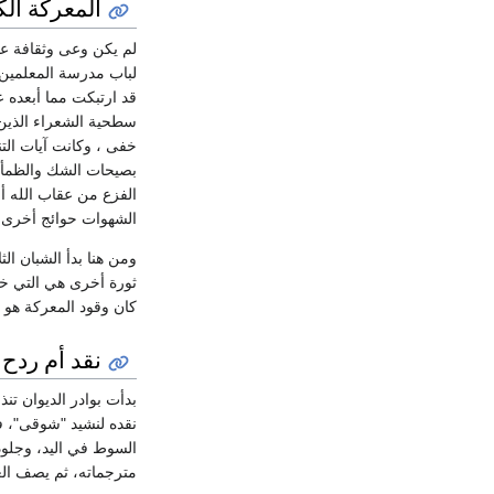
المعركة ال
لم يكن وعى وثقافة عب
لباب مدرسة المعلمين 
قد ارتبكت مما أبعده 
سطحية الشعراء الذين
خفى ، وكانت آيات التن
بصيحات الشك والظمأ إ
الفزع من عقاب الله أ
الشهوات حوائج أخرى ق
ثورة أخرى هي التي خل
كان وقود المعركة هو 
نقد أم ردح:
بدأت بوادر الديوان تن
نقده لنشيد "شوقى"، فما
السوط في اليد، وجلود
مترجماته، ثم يصف العق