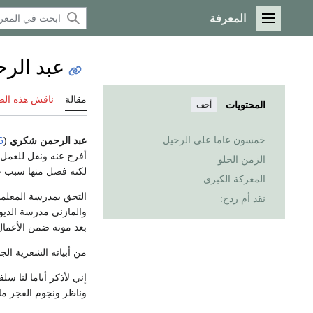
المعرفة
القائمة الرئيسية
عبد الر
مقالة
ناقش هذه ال
المحتويات
أخف
خمسون عاما على الرحيل
عبد الرحمن شكري
(
6
أفرج عنه ونقل للعمل
الزمن الحلو
لكنه فصل منها سبب ح
المعركة الكبرى
نقد أم ردح:
والمازني مدرسة الديوا
بعد موته ضمن الأعما
من أبياته الشعرية الجم
إني لأذكر أياما لنا 
وناظر ونجوم الفجر مائ