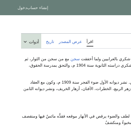
إنشاء حساب
دخول
اقرأ
عرض المصدر
تاريخ
أدوات
 شكري بالعرابيين ولما أخفقت
سجن
مع من سجن من الثوار، ثم
. أنهى شكري دراسته الثانوية سنة 1904 م، والتحق بمدرسة الحقوق،
التحق بمدرسة المعلمين وتخرج منها سنة 1909 م، وفيها اطلع على ذخائر الأدب العربي والأدب الغربي. نشر ديوانه الأول ضوء الفجر سنة 1909 م، وكون مع العقاد
زهر الربيع، الخطرات، الأفنان، أزهار الخريف، ونشر ديوانه الثامن
ه لطف والضوء يرقص في الأنهار موقعه فقدُّه مائسٌ فيها ومنقصف
مخبوءٌ ومنكشفُ