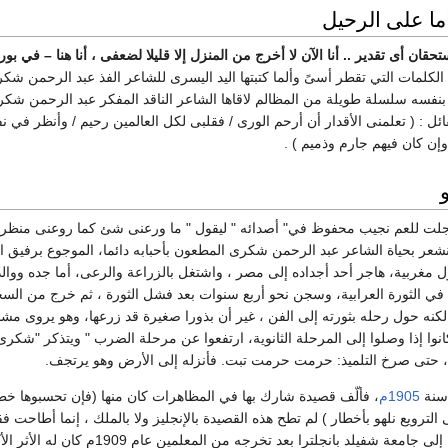
ا على الرحيل
حقان أى تقدير .. أنا الآن لا أخرج من المنزل إلا قليلا لضعفى ، أنا هنا – في
الكلمات التي تقطر أسىً وألما كتبتها اليد اليسرى للشاعر الفذ عبد الرحمن شكر
نفسه سلسلة طويلة من المظالم لاقاها الشاعر الناقد المفكر عبد الرحمن شكر
قائل : ( تعلمنى الأقدار أن أرحم الورى / فقلبى لكل العالمين رحيم / وأنظر ف
إن كان فيهم جارم وذميم ) .
ت للعم نجيب محفوظ في" أصدائه " ليقول " ما ورعنى شئ كما روعنى منظر الحي
نشعر بحياة الشاعر عبد الرحمن شكرى المطعون بأحبابه دائما، الموجوع برفيق الب
مغربية، هاجر أحد أجداده إلى مصر ، واشتغل بالزراعة والرعى، أما جده ووالده 
 لكنه حول رحله بثورته إلى الفن ، غير أن بذورا صغيرة قد زرعها، وهو يروى مشاه
كانوا إذا وصلوا إلى المرحلة الثانوية، ارتفعوا عن مرحلة الضرب " ويتذكر "شكرى
ذة، حتى صرخ التلميذ: حرمت حرمت تبت. فأنزله إلى الأرض وهو يرتجف.
سنة
1905م
، فألّف قصيدة شارك بها في المظاهرات كان منها (فإن تحسبوها خطة 
لى الترويع نلهو بأخطار ) لم تطح هذه القصيدة بالإنجليز ولا بالملك ، إنما أطاح
للمازنى ، غير أن بعثته إلى جامعة 