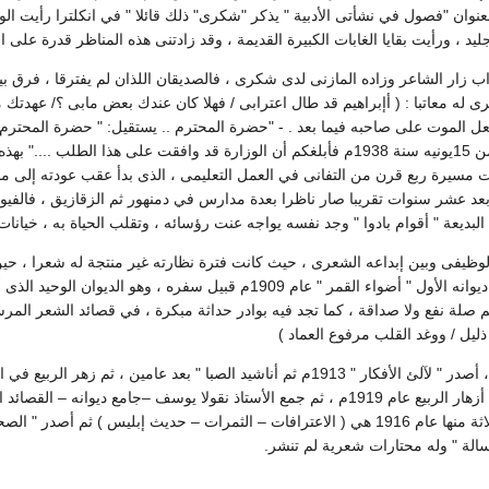
نوان "فصول في نشأتى الأدبية " يذكر "شكرى" ذلك قائلا " في انكلترا رأيت الود
ليد ، ورأيت بقايا الغابات الكبيرة القديمة ، وقد زادتنى هذه المناظر قدرة على 
اب زار الشاعر وزاده المازنى لدى شكرى ، فالصديقان اللذان لم يفترقا ، فرق ب
ه معاتبا : ( أإبراهيم قد طال اعترابى / فهلا كان عندك بعض مابى ؟/ عهدتك مرة
فعل الموت على صاحبه فيما بعد . - "حضرة المحترم .. يستقيل: " حضرة المحترم
إحالتكم إلى المعاش من 15يونيه سنة 1938م فأبلغكم أن الوزارة قد وافقت على
بعد عشر سنوات تقريبا صار ناظرا بعدة مدارس في دمنهور ثم الزقازيق ، فالفيوم 
لبديعة " أقوام بادوا " وجد نفسه يواجه عنت رؤسائه ، وتقلب الحياة به ، خيانا
الوظيفى وبين إبداعه الشعرى ، حيث كانت فترة نظارته غير منتجة له شعرا ، حي
قبل بعثته ، فقد أصدر ديوانه الأول " أضواء القمر " عام 1909م ق
هم صلة نفع ولا صداقة ، كما تجد فيه بوادر حداثة مبكرة ، في قصائد الشعر الم
م ذليل / ووغد القلب مرفوع العماد )
الأفنان عام 1918م ثم أزهار الربيع عام 1919م ، ثم جمع الأستاذ نقولا يوسف 
أيضا كتب نثرية نشر ثلاثة منها عام 1916 هي ( الاعترافات – الثمرات – حديث إ
الة " وله محتارات شعرية لم تنشر.