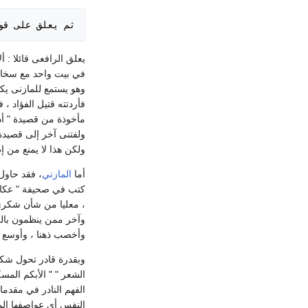
ثم يعلق على ق

يعلق الرافعى قائلا : 
في بيت واحد مع سخافت
وهو يستمع للمازنى يكي
فأردتته قتيل الفؤاد ، 
مأخوذة من قصيدة " أدو
ولفتنى آخر إلى قصيدة 
ولكن هذا لا يمنع من إ
أما
المازني
، فقد حاول
، معليا من شأن شكرى
وآخر ممن ينظمون بالص
وأخصب ذهنا ، وأوسع خي
وبقدرة قادر تحول شكر
الشعر " " الأبكم المس
الفهم النادر في مقدما
النفس أى عواصفها الم