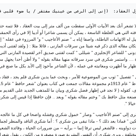
ول العقاد:  (إنى إلى الرعى من عينيك مفتقر / يا ضوء قلبى ف
ألا تشعر أنك بعد الأبيات الأولى سقطت من ألف متر إلى بيت العقاد ، فلا تتمه 
ه التي هي الغلطة التاسعة ، يمكن أن يسمى شاعرا أو أديبا إلا في رأى الحمق
ل له الاتهامات الباطلة، واصفا إياه بـ " صنم الأعاجيب " و" المرزوء في عقله "
فكان مقاله الذى ذكر فيه شيئا من سرقات المازنى ، قائلا مثلا : ( ولقد لفتنى أد
نى " للشاعر الإنجليزى " شيللى " كمت لفتنى صديق آخر لقصيدة المازنى التي عن
.... واستمر شكرى في سرد سرقاته منهيا مقاله بقوله " ولا أظن أحدا يجهل مدحى
ظهار ما أظهرت ومعاتبته في عمله ، لأن الشاعر مأخوذ إلى الأبد بكل ما صنع في 
 " تفصيل " ثوب من الموضوعية للأمر ، وبحث عما يدين شكرى فلم يجد ، فقاد ه
، كقوله ( لا نجد في إظهار فضل شكرى وبيان ما للمذهب الجديد على القديم 
نعة مثل حافظ بك " وختم مقاله بقوله " وبعد .. فإن حافظا إذا قيس إلى شكرى
الا ".
ى إلى "صنم الأعاجيب " وصار " خمول شكرى وفشله واضحا في كل ما عالجه " هذ
كين " فماذا بعد ذلك ؟ - ماذا تبقى من شكرى ؟ : أما شكرى الناقد والمنظر لجم
ت دواوينه ، فالشعر ليس ترفا إنما – برأيه – من ضرورات الحياة ، وفائدة الشع
ختلفة ، ويرى شكرى أن النفس البشرية صورة مصغرة من الكون ، يقول شعرا : (