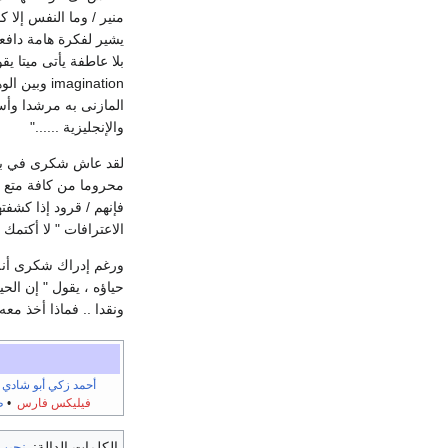
يشير لفكرة هامة دافعا
بلا عاطفة يأتى ميتا ي
المازنى به مرشدا وأستا
والإنجليزية ......"
لقد عاش شكرى في بور
محروما من كافة متع ال
فإنهم / قرود إذا كشفت
الاعترافات " لا أكتمك
ورغم إدراك شكرى أنه 
ونقدا .. فماذا أخذ معه
أحمد زكي أبو شادي
•
فيليكس فارس
•
ط
الكلمات الدالة:
نجيب