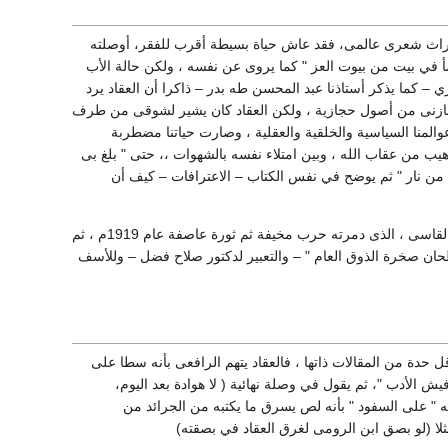
لتراث شعرى عالمى، فقد عاش حياة بسيطة أقرب للفقر، أوصلته
أ في بيت من بيوت العز " كما يروى عن نفسه ، ولكن حالة الأب
 كما يذكر أستاذنا عبد المحسن طه بدر – ذاكرا أن العقاد يرد
مازنى من أصول حجازية ، ولكن العقاد كان يشير لشوقى من طرف
المنا السياسية والخلقية والعقلية ، وصارت حياتنا مضطربة
ب من عقاب الله ، وبين امتلاء نفسه بالشهوات ،، حتى " بلغ بى
من نار " ثم يوضح في نفس الكتاب – الاعترافات – كيف أن
ومن هنا بدأ الشبان الثلاثة في محاولة الاستيلاء على أرض جديدة تجعلهم محط النظر في هذا المجتمع القاسى ، الذى دمرته حرب مخيفة ثم ثورة عاصفة عام 1919م ، ثم
طحان صخرة الذوق العام " – والتعبير لدكتور صلاح فضل – وللأسف
ل حدة من المقالات ذاتها ، فالعقاد يتهم الرافعى بأنه سطا على
فيش الأدب "، ثم يقول في وصلة نهائية ( لا هوادة بعد اليوم،
" على السفود " بأنه لص يسرق ما يكتبه من الجرائد من
ثلا (لو بصق ابن الرومى لغرق العقاد في بصقته)