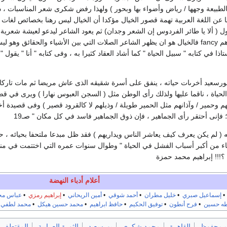
 عن اللغة العربية تهمة قصور الخيال مؤكدا أن الخيال ليس رهنا بخصائص لغات 
قول ( ألا يا طائر الفردوس إن الشعر وجدان) ثم يعود الشاعر ليدعو لعيشة شعري
imagination وبين الوهم fancy فالخيال هو ان يظهر الشاعر الصلات التي بين الأشياء وال
ذا في كتابه " سبيل الحياة " كما أشاد العقاد كثيرا به ، وفى كتابه " أنا " يقول 
سعيد أخرىات حياته ، ينفق على أسرة شقيقه الذى عاش مريضا ثم مات تاركا
حياة ، ناقما عليها ولذلك رأى الوطن مثل ( السجن العبوس نهارا ) ويرى في قصيد
هم وحمير / وآذانهم مثل الحمير طويلة / وذيلهم لا كالقرود قصير ) وفى قصيدة أ
 ؛ فإنى أحتقر رأى الجماهير ، فإن ذوق الجماهير فاسد في كل مكان " صـ19
( لم يكن يعرف كيف يعاشر الناس ويداريهم ) فقد ظل مبدعا ملتحفا بحيائه ، حتى
 ؟!!! إبراهيم محمد حمزة
أعلام أدباء النهضة
إسماعيل صبري
•
خليل مطران
•
أحمد شوقي
•
أمين الريحاني
•
إبراهيم رمزي
•
عباس محم
ه حسين
•
فرح أنطون
•
توفيق الحكيم
•
حافظ ابراهيم
•
محمد حسين هيكل
•
محمد لطفي 
 محفوظ
القاهرة
محمد شكري
بورسعيد
الثورة العرابية
المقتطف