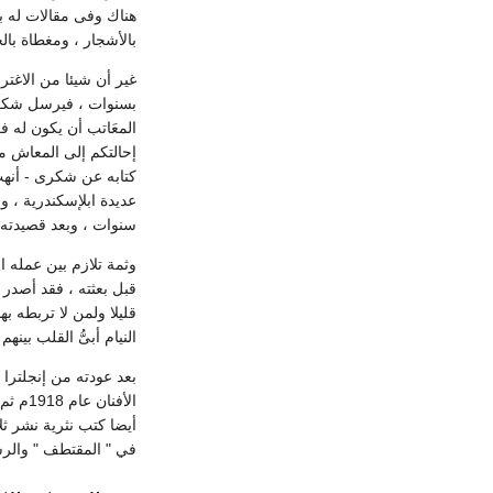
هناك وفى مقالات له بع
بالأشجار ، ومغطاة بالج
غير أن شيئا من الاغتر
بسنوات ، فيرسل شكرى ل
المعَاتب أن يكون له 
عديدة ابلإسكندرية ، و
سنوات ، وبعد قصيدته ا
وثمة تلازم بين عمله 
قليلا ولمن لا تربطه ب
النيام أبىُّ القلب بينه
في " المقتطف " والرس