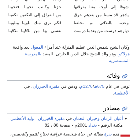
شوقا إلى أوجه متنا بفرقتها
حزنا وكانت تحيينا فتحيينا
يادهر قد مسنا من بعدهم حرق
من الفراق إلى التكفين تكفينا
وعدتنا بالتلاقي ثم تخلفنا
فكم نرى منك تلوينا وتلوينا
ديارهم درست من بعدما درست
نفسي بها من تلاقينا تلاقينا
وكان الشيخ شمس الدين عظيم المنزلة عند أمراء
المغول
بعد واقعة
هولاكو
، وهو والد الشيخ جلال الدين الحارثي، المعيد
بالمدرسة
المستنصرية
.
وفاته
توفي في عام
675هـ
/
1276م
، ودفن في
مقبرة الخيزران
، في
الأعظمية
.
مصادر
أعيان الزمان وجيران النعمان
في
مقبرة الخيزران
-
وليد الأعظمي
-
مكتبة الرقيم -
بغداد
2001م - صفحة 80 ، 82.
هذه
بذرة
مقالة عن حياة شخصية عراقية تحتاج للنمو والتحسين،