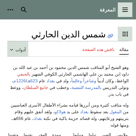
المعرفة
القائمة الرئيسية
بحث
أدوات
شمس الدين الحارثي
تبديل عرض جدول المحتويات
مقالة
ناقش هذه الصفحة
أدوات
وهو الشيخ أبو المناقب شمس الدين محمود بن أحمد بن عبد الله بن
داود ابن محمد بن علي الهاشمي الحارثي الكوفي الشهير
بالحنفي
الواعظ، وكان أديباً
وشاعراً
وعالِماً
، ولد في
بغداد
عام
623هـ
/
1226م
،
وتولى التدريس
بالمدرسة التتشية
، وخطب في
جامع السلطان
، ووعظ
في باب بدر.
وله مناقب كثيرة ومن أبرزها قيامه بشراء الأطفال الأسرى العباسيين
من
المغول
بعد سقوط
بغداد
على يد
هولاكو
، ولقد أنفق عليهم وقام
بتربيتهم ورعايتهم، وله قصائد حزينة باكية في نكبة
بغداد
، عام 656هـ،
ومنها قوله:
ملابس الصبر تبلينا ونبليها
ومدة الهجر نفنيها وتفنينا