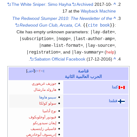
The White Sniper: Simo Hayha
Archived
2017-10-
^
17 at the
Wayback Machine
The Redwood Stumper 2010: The Newsletter of the
^
Redwood Gun Club, Arcata, CA
.
{{
cite book
}}
:
Cite has empty unknown parameters:
|lay-date=
,
|subscription=
,
|nopp=
,
|last-author-amp=
,
|name-list-format=
,
|lay-source=
,
|registration=
, and
|lay-summary=
(
help
)
Sabaton Official Facebook
(17-12-2016).
^
قناصة
e
t
v
أخف
الحرب العالمية الثانية
جوزيف غريغوري
كندا
هارولد مارشال
سيمو هاوها
فنلندا
سولو كولكا
نوح أداميا
فيودور أوخلوبكوف
إيفان سيدورنكو
فاسيلي زايتسيف
إدريسوف أبوخادزهي