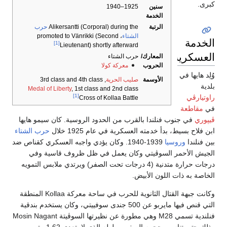
كبرى.
سنين
1925–1940
الخدمة
الرتبة
Alikersantti (Corporal) during the
حرب
الشتاء
، promoted to Vänrikki (Second
الخدمة
[1]
Lieutenant) shortly afterward
العسكرية
المعارك/
حرب الشتاء
الحروب
معركة كولا
وُلِد هايها في
الأوسمة
صليب الحرية
, 3rd class and 4th class
بلدية
Medal of Liberty
, 1st class and 2nd class
[1]
راوتيارڤي
Cross of Kollaa Battle
في
مقاطعة
ڤيپوري
في جنوب فنلندا بالقرب من الحدود الروسية. كان سيمو هايها
ابن فلاح بسيط، بدأ خدمته العسكرية في عام 1925 خلال
حرب الشتاء
بين فنلندا
وروسيا
1939-1940. وكان يؤدي واجبه العسكري كقناص ضد
الجيش الأحمر السوڤيتي وكان يعمل في ظل ظروف قاسية وفي
درجات حرارة متدنية (4 درجات تحت الصفر) ويرتدي ملابس التمويه
الخاصة به ذات اللون الأبيض.
وكانت جبهة القتال الثانوية للحرب في ساحة معركة Kollaa المنطقة
التي قنص فيها مايربو عن 500 جندى سوفييتي، وكان يستخدم بندقية
فنلندية تسمي M28 وهي مطورة عن نظيرتها السوڤيتة Mosin Nagant