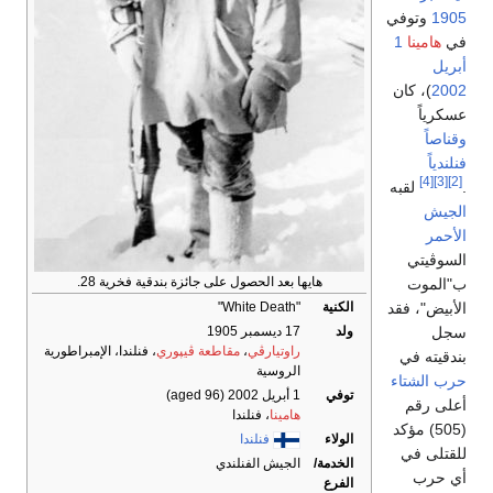
1905
وتوفي
في
هامينا
1
أبريل
2002
)، كان
عسكرياً
وقناصاً
فنلندياً
[4]
[3]
[2]
.
لقبه
الجيش
الأحمر
السوڤيتي
هايها بعد الحصول على جائزة بندقية فخرية 28.
ب"الموت
الأبيض"، فقد
الكنية
"White Death"
سجل
ولد
17 ديسمبر 1905
راوتيارڤي
،
مقاطعة ڤيپوري
، فنلندا، الإمبراطورية
بندقيته في
الروسية
حرب الشتاء
توفي
1 أبريل 2002
(aged 96)
أعلى رقم
هامينا
، فنلندا
(505) مؤكد
الولاء
فنلندا
للقتلى في
الخدمة/
الجيش الفنلندي
أي حرب
الفرع