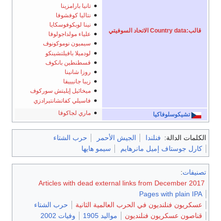
تانيا بارامزينا
نتاليا كوفشوفا
نينا لوبكوفوسكايا
قالب:Country data الاتحاد السوفيتي
علياء مولداجولوفا
سيميون نوموكونوف
لودميلا بافيلتشينكو
قسطنطين بانكوف
روزا شانينا
زيبا جانيييفا
ميخائيل إيليتش سوركوف
فاسيلي كفاتشانتيرادزي
ماري لجاكوفا
تشيكوسلوفاكيا
الكلمات الدالة:
فنلندا
الجيش الأحمر
حرب الشتاء
كارل جوستاف إميل مانرهايم
سيمو هايها
تصنيفات
:
Articles with dead external links from December 2017
Pages with plain IPA
عسكريون فنلنديون في الحرب العالمية الثانية
حرب الشتاء
قناصون عسكريون فنلنديون
مواليد 1905
وفيات 2002