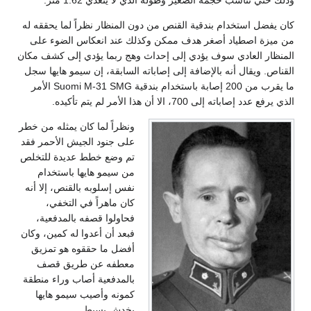
وذلك حتي تناسب حجمه الصغير وطوله الذي لا يتعدي 1.62 متر.
كان يفضل استخدام بندقية القنص من دون المنظار نظراً لما يحققه له
من ميزة اصطياد أصغر هدف ممكن وكذلك عند انعكاس الضوء على
المنظار العادي سوف يؤدي إلى إحداث وهج ربما يؤدي إلى كشف مكان
القناص. ويقال أنه بالإضافة إلى إصاباته السابقة، إن سيمو هايها سجل
ما يقرب من 200 إصابة باستخدام بندقية Suomi M-31 SMG الأمر
الذي يرفع عدد إصاباته إلى 700، الا أن هذا الأمر لم يتم تأكيده.
ونظراً لما كان يمثله من خطر
على جنود الجيش الأحمر فقد
تم وضع خطط عديدة للتخلص
من سيمو هايها باستخدام
نفس إسلوبه بالقنص، إلا أنه
كان ماهراً في التخفي،
فحاولوا قصفه بالمدفعية،
فبعد أن أعدوا له كمين، وكان
أفضل ما حققوه هو تمزيق
معطفه عن طريق قصف
بالمدفعية أصاب وراء منطقة
كمونه وأصيب سيمو هايها
بخدش بسيط.